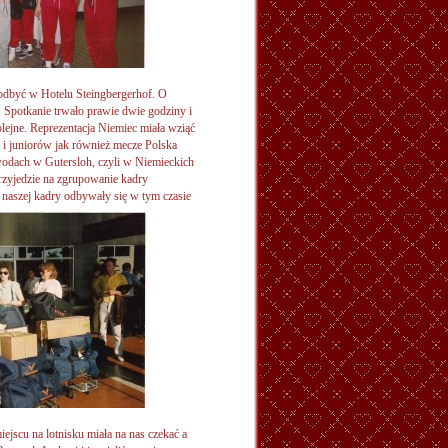
 odbyć w Hotelu Steingbergerhof. O
. Spotkanie trwało prawie dwie godziny i
lejne. Reprezentacja Niemiec miała wziąć
i juniorów jak również mecze Polska
odach w Gutersloh, czyli w Niemieckich
przyjedzie na zgrupowanie kadry
naszej kadry odbywały się w tym czasie
jscu na lotnisku miała na nas czekać a