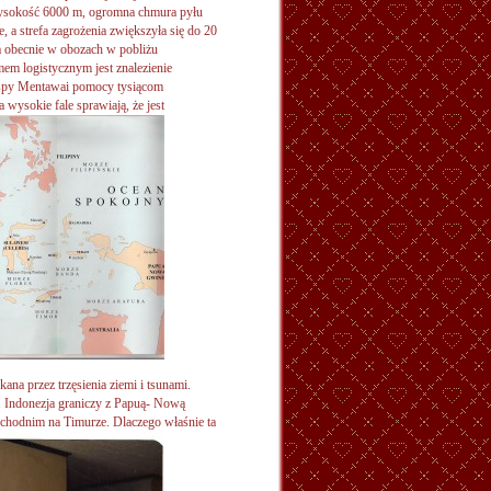
 wysokość 6000 m, ogromna chmura pyłu
, a strefa zagrożenia zwiększyła się do 20
 obecnie w obozach w pobliżu
em logistycznym jest znalezienie
wyspy Mentawai pomocy tysiącom
 wysokie fale sprawiają, że jest
kana przez trzęsienia ziemi i tsunami.
 Indonezja graniczy z Papuą- Nową
schodnim na Timurze.
Dlaczego właśnie ta