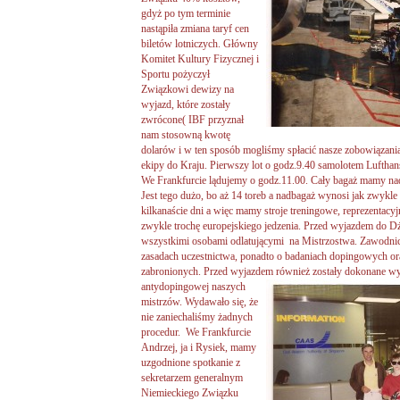
gdyż po tym terminie
nastąpiła zmiana taryf cen
biletów lotniczych. Główny
Komitet Kultury Fizycznej i
Sportu pożyczył
Związkowi dewizy na
wyjazd, które zostały
zwrócone( IBF przyznał
nam stosowną kwotę
dolarów i w ten sposób mogliśmy spłacić nasze zobowiązan
ekipy do Kraju. Pierwszy lot o godz.9.40 samolotem Lufth
We Frankfurcie lądujemy o godz.11.00. Cały bagaż mamy nad
Jest tego dużo, bo aż 14 toreb a nadbagaż wynosi jak zwykle
kilkanaście dni a więc mamy stroje treningowe, reprezentacyj
zwykle trochę europejskiego jedzenia. Przed wyjazdem do Dż
wszystkimi osobami odlatującymi na Mistrzostwa. Zawodnic
zasadach uczestnictwa, ponadto o badaniach dopingowych oraz
zabronionych. Przed wyjazdem również
zostały dokonane w
antydopingowej naszych
mistrzów. Wydawało się, że
nie zaniechaliśmy żadnych
procedur. We Frankfurcie
Andrzej, ja i Rysiek, mamy
uzgodnione spotkanie z
sekretarzem generalnym
Niemieckiego Związku