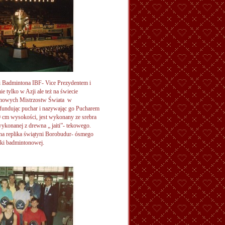
 Badmintona IBF- Vice Prezydentem i
e tylko w Azji ale też na świecie
żynowych Mistrzostw Świata w
fundując puchar i nazywając go Pucharem
 cm wysokości, jest wykonany ze srebra
konanej z drewna „ jaiti”- tekowego.
ona replika świątyni Borobudur- ósmego
tki badmintonowej.