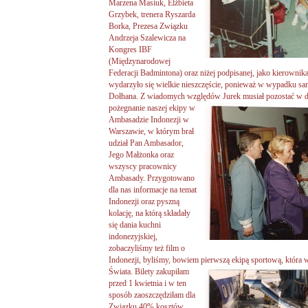
Marzena Masiuk, Elżbieta
Grzybek, trenera Ryszarda
Borka, Prezesa Związku
Andrzeja Szalewicza na
Kongres IBF
(Międzynarodowej
Federacji Badmintona) oraz niżej podpisanej, jako kierownika
wydarzyło się wielkie nieszczęście, ponieważ w wypadku s
Dołhana. Z wiadomych względów Jurek musiał pozostać w
pożegnanie naszej ekipy w
Ambasadzie Indonezji w
Warszawie, w którym brał
udział Pan Ambasador,
Jego Małżonka oraz
wszyscy pracownicy
Ambasady. Przygotowano
dla nas informacje na temat
Indonezji oraz pyszną
kolację, na którą składały
się dania kuchni
indonezyjskiej,
zobaczyliśmy też film o
Indonezji, byliśmy, bowiem pierwszą ekipą sportową, która 
Świata. Bilety
zakupiłam
przed 1 kwietnia i w ten
sposób zaoszczędziłam dla
Związku 40% kosztów,