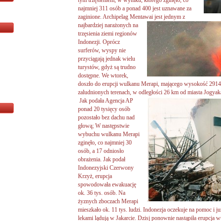
tym trzęsieniem, w wyniku, którego zginęło, co
najmniej 311 osób a ponad 400 jest uznawane za
zaginione. Archipelag Mentawai jest jednym z
najbardziej narażonych na
trzęsienia ziemi regionów
Indonezji. Oprócz
surferów, wyspy nie
przyciągają jednak wielu
turystów, gdyż są trudno
dostępne. We wtorek,
doszło do erupcji wulkanu Merapi, mającego wysokość 2914
zaludnionych terenach, w odległości 26 km od miasta Jogyakar
Jak podała Agencja AP
ponad 20 tysięcy osób
pozostało bez dachu nad
głową; W następstwie
wybuchu wulkanu Merapi
zginęło, co najmniej 30
osób, a 17 odniosło
obrażenia. Jak podał
Indonezyjski Czerwony
Krzyż, erupcja
spowodowała ewakuację
ok. 36 tys. osób. Na
żyznych zboczach Merapi
mieszkało ok. 11 tys. ludzi. Indonezja oczekuje na pomoc i 
lekami lądują w Jakarcie. Dzisj ponownie nastąpiła erupcja 