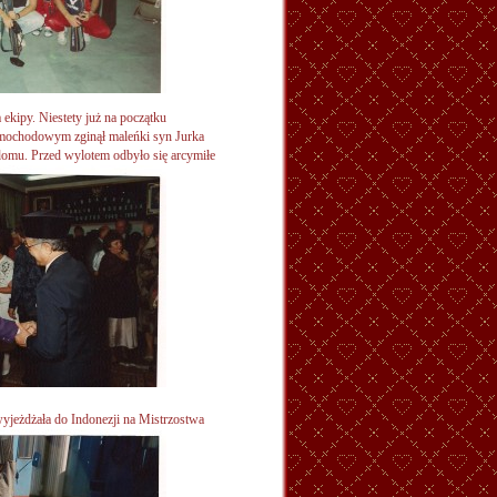
 ekipy. Niestety już na początku
amochodowym zginął maleńki syn Jurka
domu. Przed wylotem odbyło się arcymiłe
wyjeżdżała do Indonezji na Mistrzostwa