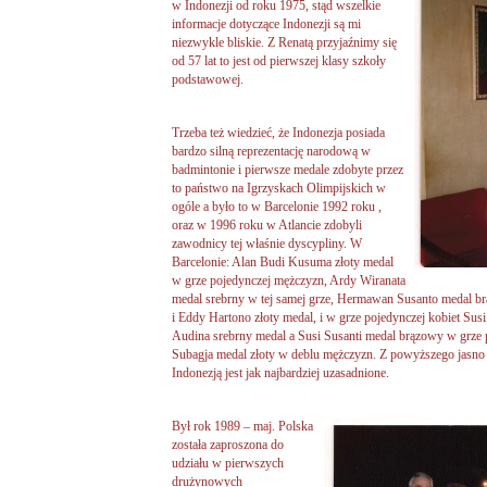
w Indonezji od roku 1975, stąd wszelkie
informacje dotyczące Indonezji są mi
niezwykle bliskie. Z Renatą przyjaźnimy się
od 57 lat to jest od pierwszej klasy szkoły
podstawowej.
Trzeba też wiedzieć, że Indonezja posiada
bardzo silną reprezentację narodową w
badmintonie i pierwsze medale zdobyte przez
to państwo na Igrzyskach Olimpijskich w
ogóle a było to w Barcelonie 1992 roku ,
oraz w 1996 roku w Atlancie zdobyli
zawodnicy tej właśnie dyscypliny. W
Barcelonie: Alan Budi Kusuma złoty medal
w grze pojedynczej mężczyzn, Ardy Wiranata
medal srebrny w tej samej grze, Hermawan Susanto medal 
i Eddy Hartono złoty medal, i w grze pojedynczej kobiet Susi
Audina srebrny medal a Susi Susanti medal brązowy w grze 
Subagja medal złoty w deblu mężczyzn. Z powyższego jasno 
Indonezją jest jak najbardziej uzasadnione.
Był rok 1989 – maj. Polska
została zaproszona do
udziału w pierwszych
drużynowych