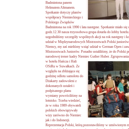
Badmintona panem
Helmutem Altmanem.
Spotkanie dotyczy planów
współpracy Niemieckiego i
Polskiego Związków
Badmintona na rok 1990 i lata następne. Spotkanie miało się
godz.12.30 nasza trzyosobowa grupa dotarła do lobby hotelu
uzgodniliśmy szczegóły wspólnych akcji na rok następny i ko
udział w Międzynarodowych Mistrzostwach Polski juniorów 
Niemcy, my zaś mieliśmy wziąć udział w German Open i zaw
Mistrzostwach Juniorów. Ponadto ustaliliśmy, że do Polski 
narodowej trener kadry Niemiec Guther Huber.
Zgrupowania 
w hotelu Hańcza i Hali
OSiRu w Suwałkach. Ze
względu na zbliżająca się
godzinę odlotu samolotu do
Dżakarty zadowoleni z
dokonanych ustaleń i
podpisanego planu
wymiany powróciliśmy na
lotnisko. Trzeba wiedzieć,
że w roku 1989 obywateli
polskich obowiązywały
wizy zarówno do Niemiec
jak i do Indonezji.
Reprezentacja Polski, którą pozostawiliśmy w umówionym mie