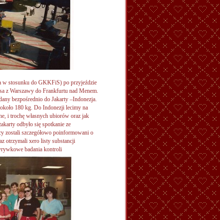
ia w stosunku do GKKFiS) po przyjeździe
ansa z Warszawy do Frankfurtu nad Menem.
any bezpośrednio do Jakarty –Indonezja.
 około 180 kg. Do Indonezji lecimy na
ne, i trochę własnych ubiorów oraz jak
akarty odbyło się spotkanie ze
y zostali szczegółowo poinformowani o
 otrzymali xero listy substancji
yrywkowe badania kontroli