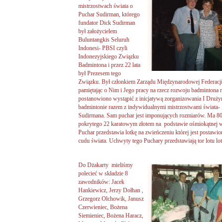
mistrzostwach świata o
Puchar Sudirman, którego
fundator Dick Sudirman
był założycielem
Buluntangkis Seluruh
Indonesi- PBSI czyli
Indonezyjskiego Związku
Badmintona i przez 22 lata
był Prezesem tego
Związku. Był członkiem Zarządu Międzynarodowej Federacji
pamiętając o Nim i Jego pracy na rzecz rozwoju badmintona ni
postanowiono wystąpić z inicjatywą zorganizowania I Dru
badmintonie razem z indywidualnymi mistrzostwami świata- 
Sudirmana. Sam puchar jest imponujących rozmiarów. Ma 80
pokrytego 22 karatowym złotem na podstawie ośmiokątnej wy
Puchar przedstawia lotkę na zwieńczeniu której jest postawi
cudu świata. Uchwyty tego Puchary przedstawiają tor lotu lo
Do Dżakarty mieliśmy
polecieć w składzie 8
zawodników: Jacek
Hankiewicz, Jerzy Dołhan ,
Grzegorz Olchowik, Janusz
Czerwieniec, Bożena
Siemieniec, Bożena Haracz,