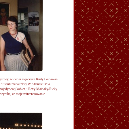
brązowy, w deblu mężczyzn Rudy Gunawan
 Susanti medal złoty.W Atlancie: Mia
pojedynczej kobiet, i Rexy Mainaky/Ricky
wynika, że moje zainteresowanie