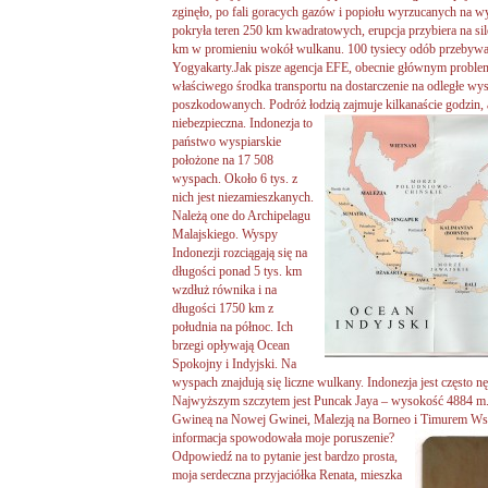
zginęło, po fali goracych gazów i popiołu wyrzucanych na
pokryła teren 250 km kwadratowych, erupcja przybiera na sile
km w promieniu wokół wulkanu. 100 tysiecy odób przebywa
Yogyakarty.Jak pisze agencja EFE, obecnie głównym problem
właściwego środka transportu na dostarczenie na odległe 
poszkodowanych. Podróż łodzią zajmuje kilkanaście godzin, a
niebezpieczna. Indonezja to
państwo wyspiarskie
położone na 17 508
wyspach. Około 6 tys. z
nich jest niezamieszkanych.
Należą one do Archipelagu
Malajskiego. Wyspy
Indonezji rozciągają się na
długości ponad 5 tys. km
wzdłuż równika i na
długości 1750 km z
południa na północ. Ich
brzegi opływają Ocean
Spokojny i Indyjski. Na
wyspach znajdują się liczne wulkany. Indonezja jest często nę
Najwyższym szczytem jest Puncak Jaya – wysokość 4884 m.
Gwineą na Nowej Gwinei, Malezją na Borneo i Timurem W
informacja spowodowała moje poruszenie?
Odpowiedź na to pytanie jest bardzo prosta,
moja serdeczna przyjaciółka Renata, mieszka