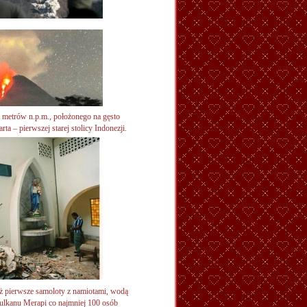
 metrów n.p.m., położonego na gęsto
ta – pierwszej starej stolicy
Indonezji.
już pierwsze samoloty z namiotami, wodą
wulkanu Merapi co najmniej 100 osób