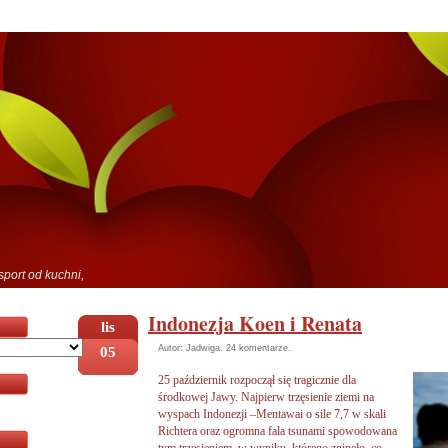
sport od kuchni,
Indonezja Koen i Renata
lis
05
Autor: Jadwiga.
24 komentarze
.
25 październik rozpoczął się tragicznie dla
środkowej Jawy. Najpierw trzęsienie ziemi na
wyspach Indonezji –Mentawai o sile 7,7 w skali
Richtera oraz ogromna fala tsunami spowodowana