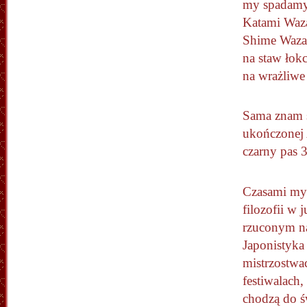
my spadamy 
Katami Waza
Shime Waza 
na staw łok
na wrażliwe 
Sama znam s
ukończonej
czarny pas 
Czasami myśl
filozofii w 
rzuconym na
Japonistyka
mistrzostwa
festiwalach
chodzą do ś