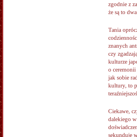
zgodnie z z
że są to dw
Tania opróc
codzienności
znanych ant
czy zgadzają
kulturze ja
o ceremonii
jak sobie ra
kultury, to 
teraźniejszoś
Ciekawe, czy
dalekiego w
doświadczeni
sekunduje w