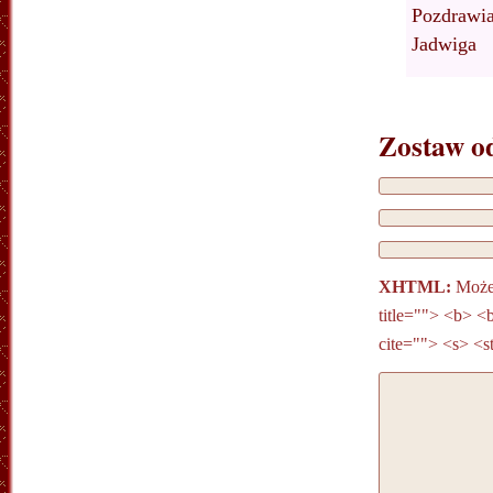
Pozdrawi
Jadwiga
Zostaw o
XHTML:
Możes
title=""> <b> <
cite=""> <s> <s