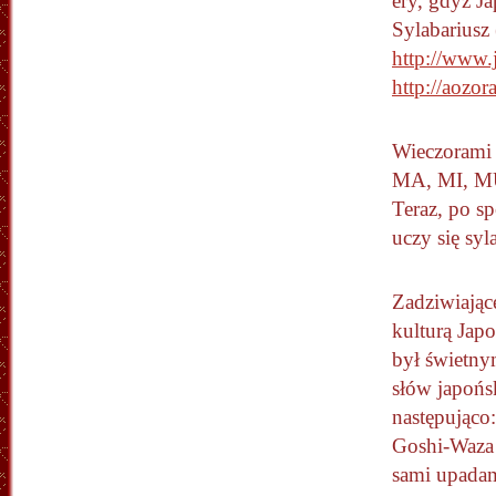
ery, gdyż Ja
Sylabariusz 
http://www.
http://aozo
Wieczorami 
MA, MI, MU
Teraz, po sp
uczy się syl
Zadziwiające
kulturą Jap
był świetny
słów japońsk
następująco
Goshi-Waza 
sami upadam