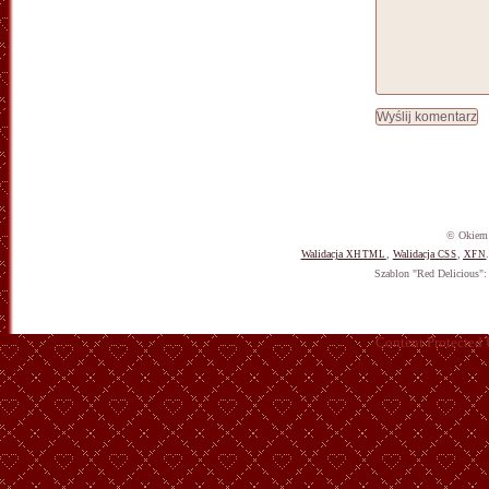
© Okiem 
Walidacja
,
Walidacja
,
XHTML
CSS
XFN
Szablon "Red Delicious"
Content Protected