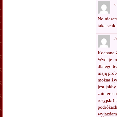
z
No niesam
taka scalo
J
Kochana 
Wydaje mi 
dlatego t
mają prob
można żyć
jest jakb
zaintereso
rosyjski)
podróżach
wyjazdam