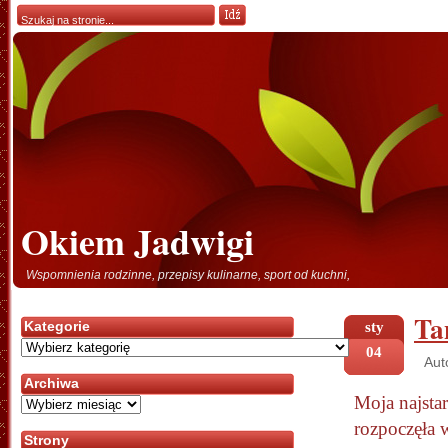
Okiem Jadwigi
Wspomnienia rodzinne, przepisy kulinarne, sport od kuchni,
Ta
Kategorie
sty
Kategorie
04
Aut
Archiwa
Moja najsta
Archiwa
rozpoczęła 
Strony