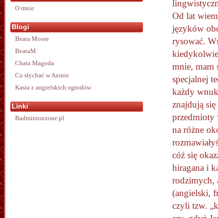
lingwistycz
O mnie
Od lat wiem
Blogi
języków obc
Beata Moore
rysować. Wsz
BeataM
kiedykolwi
Chata Magoda
mnie, mam s
Co słychać w Aninie
specjalnej t
Kasia z angielskich ogrodów
każdy wnuk,
znajdują się
Linki
przedmioty 
Badmintonzone.pl
na różne oko
rozmawiałyśm
cóż się oka
hiragana i 
rodzimych, 
(angielski, 
czyli tzw. 