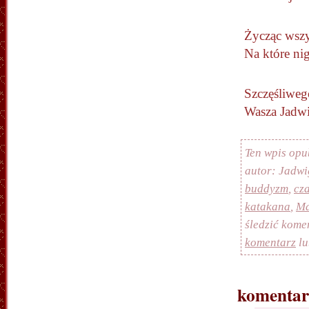
Życząc wszy
Na które nig
Szczęśliwe
Wasza Jadw
Ten wpis opu
autor: Jadwi
buddyzm
,
cz
katakana
,
M
śledzić kome
komentarz
lu
komentar