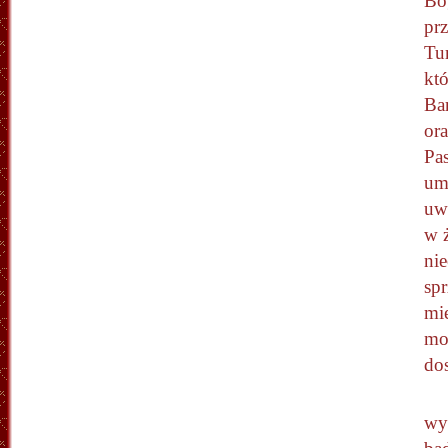
Bo
pr
Tu
kt
Ba
ora
Pa
umi
uw
w ż
ni
spr
mi
moi
do
wy