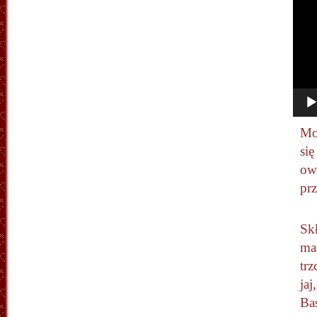
Mo
się
ow
prz
Sk
mas
trz
jaj
Bas