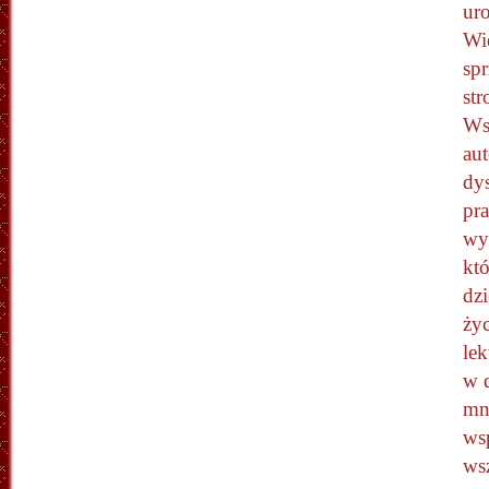
uro
Wi
sp
st
Ws
au
dys
pr
wy
któ
dz
życ
le
w d
mn
wsp
ws