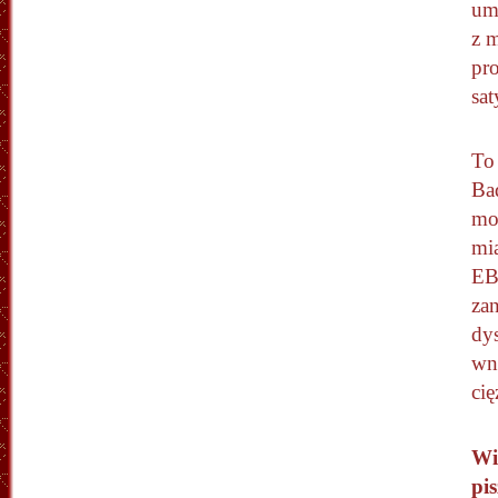
um
z 
pr
sa
To
Ba
moj
mi
EB
zan
dy
wni
cię
Wi
pis