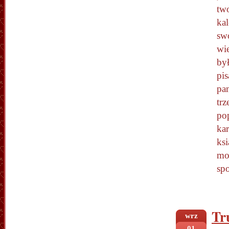
two
ka
sw
wi
by
pi
pam
trz
po
ka
ks
moj
spo
Tr
wrz
01