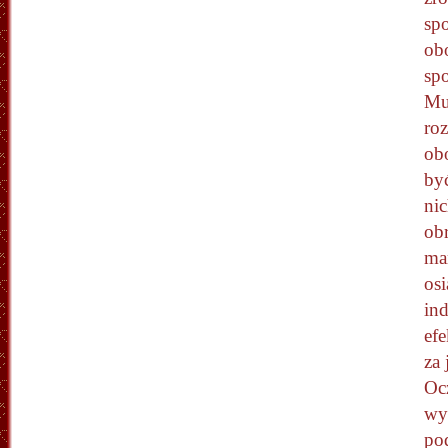
spo
ob
sp
Mu
roz
obo
być
ni
ob
ma
osi
in
ef
za 
Oc
wy
pod