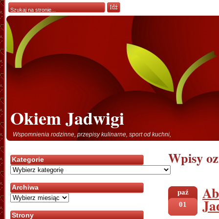
Okiem Jadwigi
Wspomnienia rodzinne, przepisy kulinarne, sport od kuchni,
Wpisy oz
Kategorie
Kategorie
Ab
Archiwa
paź
Archiwa
Ja
01
Strony