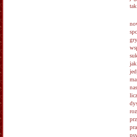
tak
no
sp
gry
ws
su
jak
je
ma
na
lic
dys
ro
pr
pr
ps