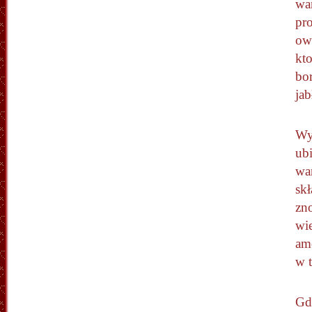
wan
pro
ow
kto
bo
jab
Wy
ub
wa
skł
zn
wi
am
w t
Gd