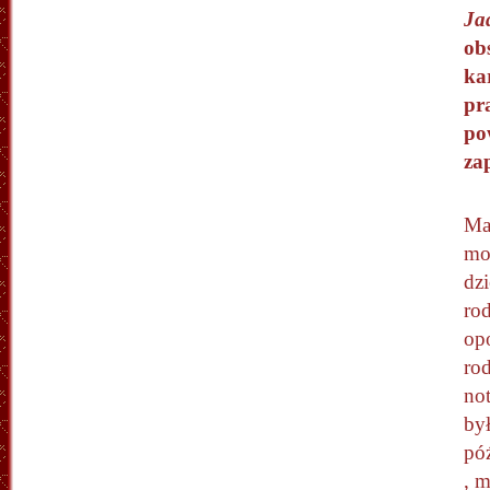
Ja
ob
ka
pr
po
za
Mam
mo
dzi
ro
opo
rod
not
by
póź
, m