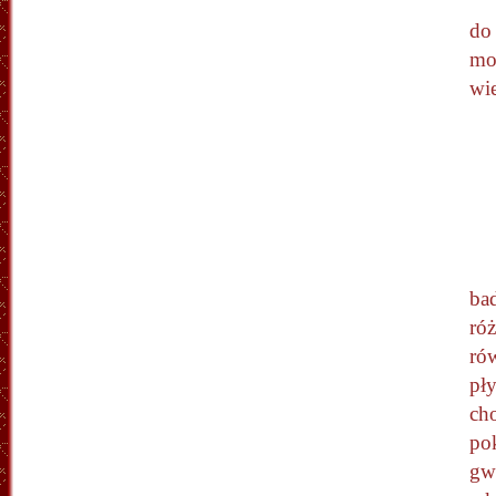
do
mo
wi
ba
ró
rów
pły
cho
pok
gw