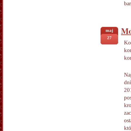
ba
Mo
maj
27
Ko
kon
ko
Na
dn
20
po
kr
za
ost
któ