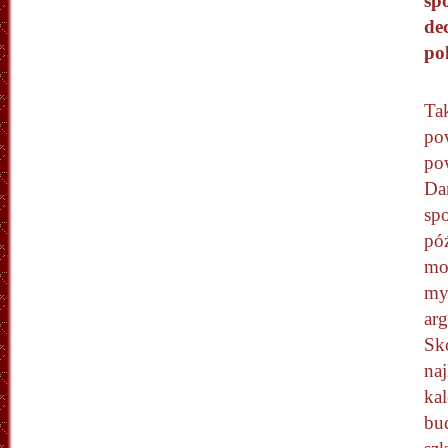
sp
de
po
Tak
po
pow
Da
sp
póź
mo
my
arg
Sk
naj
ka
bud