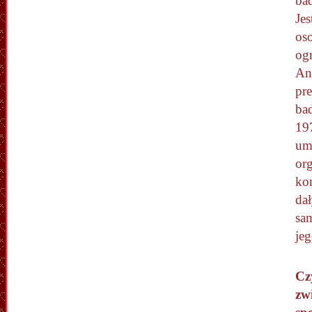
ba
Jes
os
og
An
pr
ba
19
umi
org
ko
da
sa
je
Cz
zw