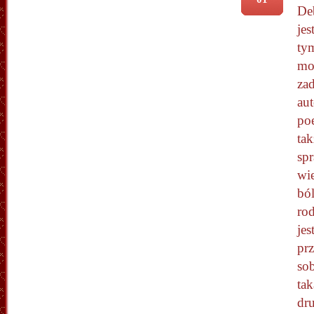
De
jes
tym
mo
za
aut
po
tak
spr
wi
ból
ro
jes
prz
sob
tak
dru