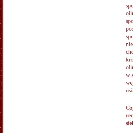
spo
oli
sp
po
spo
nie
ch
kr
ol
w s
we
os
Cz
re
sie