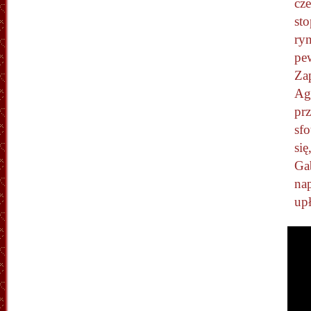
cz
st
ryn
pe
Za
Agn
prz
sfo
się
Ga
na
upł
Odtw
video