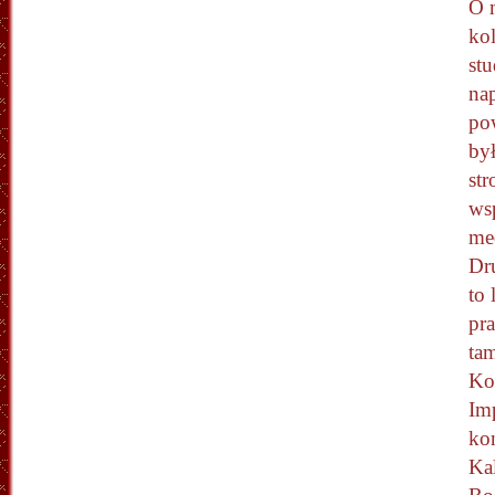
O 
ko
st
na
po
był
str
ws
me
Dr
to 
pr
ta
Ko
Im
ko
Ka