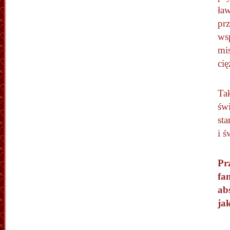
ław
prz
ws
mi
cię
Ta
świ
st
i 
Pr
fa
ab
ja