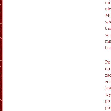
mi 
nie
Mo
wr
ba
ws
mni
bar
Po 
do
za
zos
jes
wy
po
pow