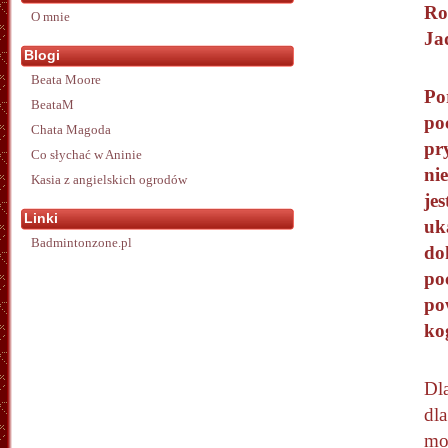
Ro
O mnie
Ja
Blogi
Beata Moore
Po
BeataM
po
Chata Magoda
pry
Co słychać w Aninie
nie
Kasia z angielskich ogrodów
je
Linki
uk
Badmintonzone.pl
do
po
po
ko
Dl
dla
moj