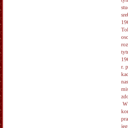
st
sr
196
To
oso
ro
ty
19
r.
ka
nas
mis
zd
Ws
ko
pra
je