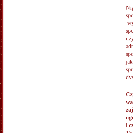
Nig
spo
wy
sp
uż
ad
sp
jak
spr
dys
Cz
wa
za
og
i c
Tw