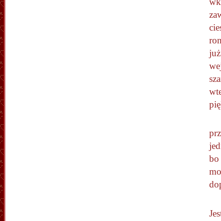
wk
za
ci
ron
już
we
sz
wte
pię
pr
je
bo 
mo
dop
Je