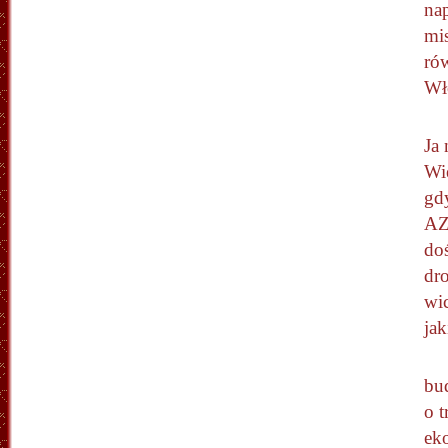
nap
mis
rów
Wł
Ja
Wie
gd
AZ
doś
dro
wi
ja
bu
o t
ek