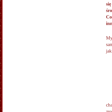
się
śr
Co
in
Myś
sa
jak
cha
zr