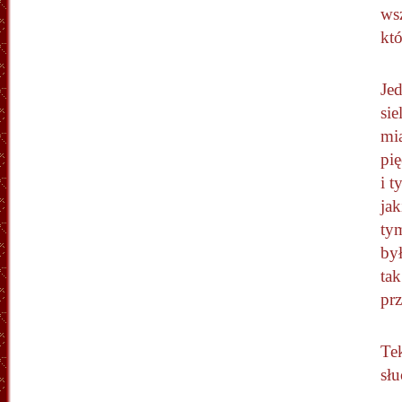
ws
któ
Jed
sie
mi
pię
i 
ja
tym
był
tak
prz
Te
słu