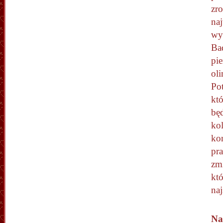
zr
na
wy
Ba
pie
oli
Pot
kt
będ
kol
ko
pr
zm
któ
naj
Na