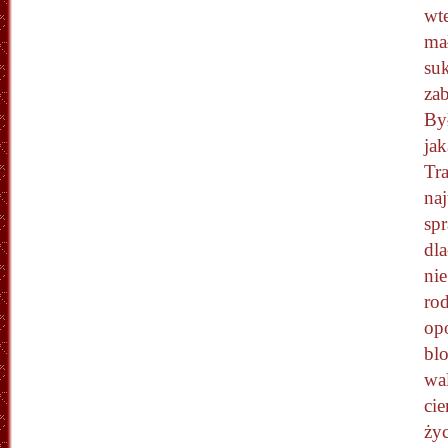
wt
mał
suk
zab
Był
jak
Tr
na
sp
dla
ni
rod
op
blo
wal
cie
życ