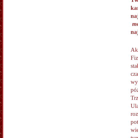
ka
naj
mo
na
Ak
Fi
sta
cz
wy
pó
Tr
Ul
roz
pot
wie
ty