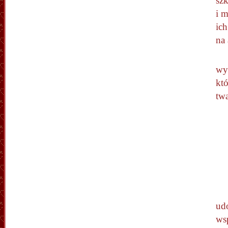
sz
i 
ich
na
wy
któ
twa
ud
wsp