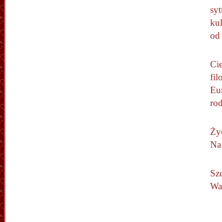
syt
kul
od 
Cie
fil
Eu
rod
Ży
Na 
Sz
Wa