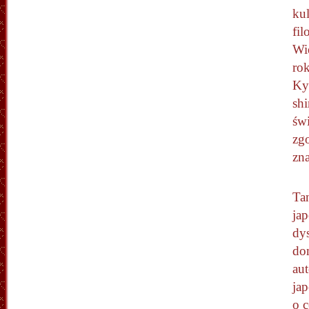
kul
fil
Wie
rok
Kyo
sh
świ
zg
zna
Tan
jap
dys
dom
aut
jap
o 