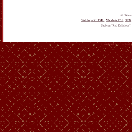
© Okiem 
Walidacja
,
Walidacja
,
XHTML
CSS
XFN
Szablon "Red Delicious"
Content Protected