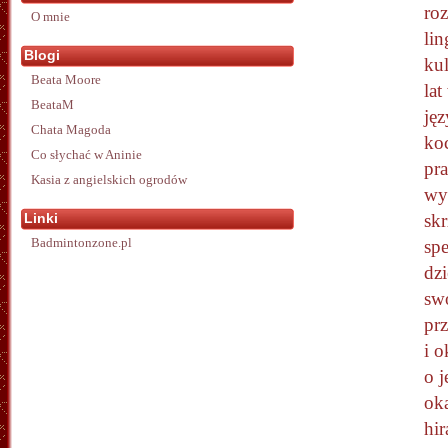
ro
O mnie
lin
Blogi
ku
Beata Moore
lat
BeataM
ję
Chata Magoda
ko
Co słychać w Aninie
pra
Kasia z angielskich ogrodów
wy
Linki
sk
Badmintonzone.pl
spe
dz
swo
pr
i o
o j
ok
hi