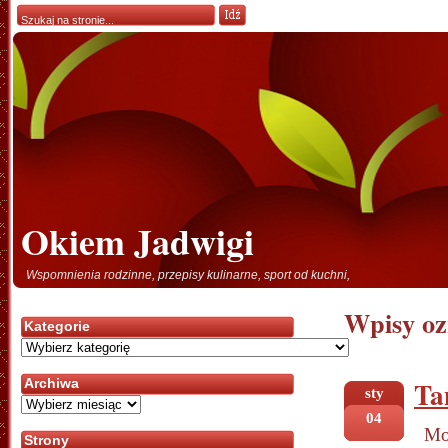
Okiem Jadwigi
Wspomnienia rodzinne, przepisy kulinarne, sport od kuchni,
Wpisy oz
Kategorie
Kategorie
Ta
Archiwa
sty
Archiwa
04
Mo
Strony