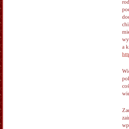
ro
poc
doc
ch
mie
wy
a k
htt
Wi
po
coś
wie
Zad
zai
wp