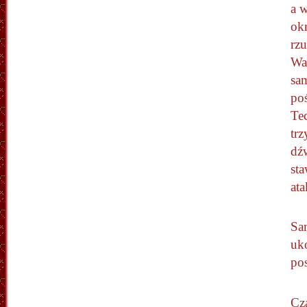
a w
okr
rz
Waz
sa
po
Te
tr
dź
st
ata
Sa
uk
po
Cza