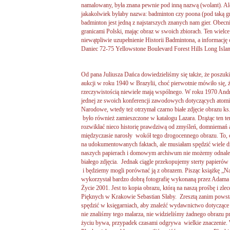
namalowany, była znana pewnie pod inną nazwą (wolant). Ale
jakakolwiek byłaby nazwa: badminton czy poona (pod taką gra
badminton jest jedną z najstarszych znanych nam gier. Obecni
granicami Polski, mając obraz w swoich zbiorach. Ten wielce
niewątpliwie uzupełnienie Historii Badmintona, a informację 
Daniec 72-75 Yellowstone Boulevard Forest Hills Long Isla
Od pana Juliusza Dańca dowiedzieliśmy się także, że poszuk
aukcji w roku 1940 w Brazylii, choć pierwotnie mówiło się,
rzeczywistością niewiele mają wspólnego. W roku 1970 Andr
jednej ze swoich konferencji zawodowych dotyczących atomi
Narodowe, wtedy też otrzymał czarno białe zdjęcie obrazu ks
było również zamieszczone w katalogu Lazara. Drążąc ten te
rozwikłać nieco historię prawdziwą od zmyśleń, domniemań a
międzyczasie narosły wokół tego drogocennego obrazu. To, c
na udokumentowanych faktach, ale musiałam spędzić wiele dn
naszych papierach i domowym archiwum nie możemy odnale
białego zdjęcia. Jednak ciągle przekopujemy sterty papierów 
i będziemy mogli porównać ją z obrazem. Pisząc książkę „
wykorzystał bardzo dobrą fotografię wykonaną przez Adama
Życie 2001. Jest to kopia obrazu, którą na naszą prośbę i zl
Pięknych w Krakowie Sebastian Słaby. Zresztą zanim powstał
spędzić w księgarniach, aby znaleźć wydawnictwo dotycząc
nie znaliśmy tego malarza, nie widzieliśmy żadnego obrazu p
życiu bywa, przypadek czasami odgrywa wielkie znaczenie. 