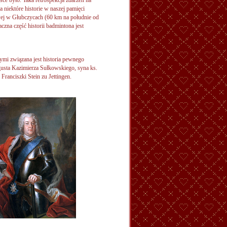
ce było. Taka retrospekcja zdarzeń na
a niektóre historie w naszej pamięci
wej w Głubczycach (60 km na południe od
czna część historii badmintona jest
ymi związana jest historia pewnego
gusta Kazimierza Sułkowskiego, syna ks.
Franciszki Stein zu Jettingen.