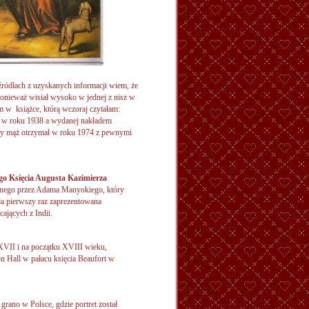
źródłach z uzyskanych informacji wiem, że
ponieważ wisiał wysoko w jednej z nisz w
m w książce, którą wczoraj czytałam:
a w roku 1938 a wydanej nakładem
ry mąż otrzymał w roku 1974 z pewnymi
go Księcia Augusta Kazimierza
nego przez Adama Manyokiego, który
yła pierwszy raz zaprezentowana
ających z Indii.
VII i na początku XVIII wieku,
n Hall w pałacu księcia Beaufort w
rano w Polsce, gdzie portret został