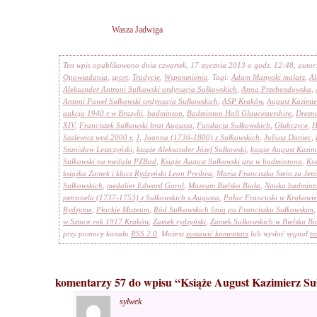
Wasza Jadwiga
Ten wpis opublikowano dnia czwartek, 17 stycznia 2013 o godz. 12:48, auto
Opowiadania
,
sport
,
Tradycje
,
Wspomnienia
. Tagi:
Adam Manyoki malarz
,
Al
Aleksander Antroni Sułkowski ordynacja Sułkowskich
,
Anna Przebendowska
,
Antoni Paweł Sułkowski ordynacja Sułkowskich
,
ASP Kraków
,
August Kazimie
aukcja 1940 r w Brazylii
,
badminton
,
Badminton Hall Gloucestershire
,
Drezn
XIV
,
Franciszek Sułkowski brat Augusta
,
Fundacja Sułkowskich
,
Głubczyce
,
H
Szalewicz wyd.2000 r
,
J
,
Joanna (1736-1800) z Sułkowskich
,
Juliusz Daniec
,
Stanisław Leszczyński
,
książe Aleksander Józef Sułkowski
,
książe August Kazim
Sułkowski na medalu PZBad
,
Książe August Sułkowski gra w badmintona
,
Ksi
książka Zamek i klucz Rydzyński Leon Preibisz
,
Maria Franciszka Stein zu Jett
Sułkowskich
,
medalier Edward Gorol
,
Muzeum Bielsko Biała
,
Nauka badminto
petronela (1737-1753) z Sułkowskich s.Augusta
,
Pałac Francuski w Krakowie
Rydzynie
,
Płockie Muzeum
,
Ród Sułkowskich linia po Franciszku Sułkowskim
w Sztuce rok 1917 Kraków
,
Zamek rydzyński
,
Zamek Sułkowskich w Bielsku Bia
przy pomocy kanału
RSS 2.0
. Możesz
zostawić komentarz
lub wysłać sygnał
tr
komentarzy 57 do wpisu “Książe August Kazimierz S
sylwek