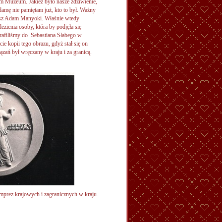
m Muzeum. Jakież było nasze zdziwienie,
amę nie pamiętam już, kto to był. Ważny
nasz Adam Manyoki. Właśnie wtedy
zienia osoby, która by podjęła się
trafiliśmy do Sebastiana Słabego w
ie kopii tego obrazu, gdyż stał się on
zań był wręczany w kraju i za granicą.
mprez krajowych i zagranicznych w kraju.