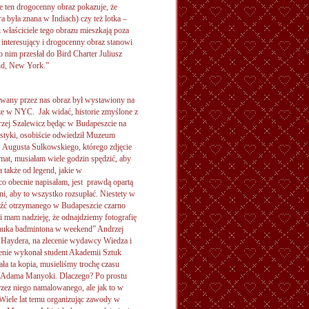
 ten drogocenny obraz pokazuje, że
 była znana w Indiach) czy też lotka –
 właściciele tego obrazu mieszkają poza
 interesujący i drogocenny obraz stanowi
o nim przesłał do Bird Charter Juliusz
nd, New York.”
iwany przez nas obraz był wystawiony na
 że w NYC. Jak widać, historie zmyślone z
zej Szalewicz będąc w Budapeszcie na
styki, osobiście odwiedził Muzeum
. Augusta Sułkowskiego, którego zdjęcie
mat, musiałam wiele godzin spędzić, aby
 także od legend, jakie w
o obecnie napisałam, jest prawdą opartą
i, aby to wszystko rozsupłać. Niestety w
źć otrzymanego w Budapeszcie czarno
i mam nadzieję, że odnajdziemy fotografię
Nauka badmintona w weekend” Andrzej
 Haydera, na zlecenie wydawcy Wiedza i
ecenie wykonał student Akademii Sztuk
a ta kopia, musieliśmy trochę czasu
e Adama Manyoki. Dlaczego? Po prostu
rzez niego namalowanego, ale jak to w
Wiele lat temu organizując zawody w