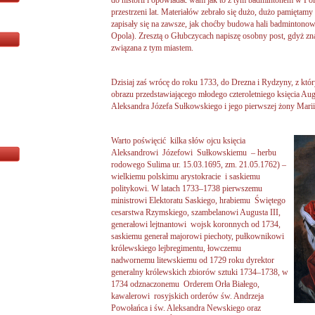
do historii i opowiadać wam jak to z tym badmintonem w Pols
przestrzeni lat. Materiałów zebrało się dużo, dużo pamiętamy 
zapisały się na zawsze, jak choćby budowa hali badmintono
Opola). Zresztą o Głubczycach napiszę osobny post, gdyż zna
związana z tym miastem.
Dzisiaj zaś wrócę do roku 1733, do Drezna i Rydzyny, z któr
obrazu przedstawiającego młodego czteroletniego księcia Au
Aleksandra Józefa Sułkowskiego i jego pierwszej żony Marii 
Warto poświęcić
kilka słów ojcu księcia
Aleksandrowi Józefowi Sułkowskiemu – herbu
rodowego Sulima ur. 15.03.1695, zm. 21.05.1762) –
wielkiemu polskimu arystokracie i saskiemu
politykowi. W latach 1733–1738 pierwszemu
ministrowi Elektoratu Saskiego, hrabiemu Świętego
cesarstwa Rzymskiego, szambelanowi Augusta III,
generałowi lejtnantowi wojsk koronnych od 1734,
saskiemu generał majorowi piechoty, pułkownikowi
królewskiego lejbregimentu, łowczemu
nadwornemu litewskiemu od 1729 roku dyrektor
generalny królewskich zbiorów sztuki 1734–1738, w
1734 odznaczonemu Orderem Orła Białego,
kawalerowi rosyjskich orderów św. Andrzeja
Powołańca i św. Aleksandra Newskiego oraz