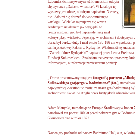
Lubomirskich nazywanym też Francuskim odbyła
się wystawa „Dziecko w sztuce”. W katalogu tej
wystawy jest obraz, o którym napisałam. Niestety,
nie udało mi się dotrzeć do wspomnianego
katalogu. Wiele lat zajmujemy się wraz z
Andrzejem ustaleniem jak wyglądał w
rzeczywistości, jaki był naprawdę, jaką miał
kolorystykę i wielkość. Szperając w archiwach i dostępnych 
obraz był bardzo duży i miał około 185-186 cm wysokości, 
sali kryształowej Pałacu w Rydzynie. Wiadomość tę znalazła
“Zamek i klucz Rydzyński” napisanej przez Leona Preibisz
Fundacji Sułkowskich. Znalazłam też wycinek prasowy, któ
informacjami, a informację zamieszczam poniżej:
„ Obraz prezentowany tutaj jest
fotografią portretu „Młode
Sułkowskiego grającego w badmintona”
(
fot.
), namalowa
najwyraźniej kwestionuje teorię, że nasza gra (badminton) b
zachodniemu światu w Anglii przez brytyjskich oficerów wrac
Adam Manyoki, mieszkając w Europie Środkowej w końcu X
namalował ten portret 100 lat przed pokazem gry w Badminto
Gloucestershire w roku 1873.
Nazwa gry pochodzi od nazwy Badminton Hall, a ta, w którą g