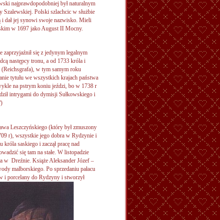
wski najprawdopodobniej był naturalnym
 Szalewskiej. Polski szlachcic w służbie
 i dał jej synowi swoje nazwisko. Mieli
lskim w 1697 jako August II Mocny.
 zaprzyjaźnił się z jedynym legalnym
ą następcy tronu, a od 1733 króla i
zy (Reichsgrafa), w tym samym roku
nie tytułu we wszystkich krajach państwa
wykle na pstrym koniu jeździ, bo w 1738 r
ził intrygami do dymisji Sułkowskiego i
)
sława Leszczyńskiego (który był zmuszony
1709 r), wszystkie jego dobra w Rydzynie i
u króla saskiego i zaczął pracę nad
adzić się tam na stałe. W listopadzie
ła w Dreźnie. Książe Aleksander Józef –
wody malborskiego. Po sprzedaniu pałacu
ów i porcelany do Rydzyny i
stworzył