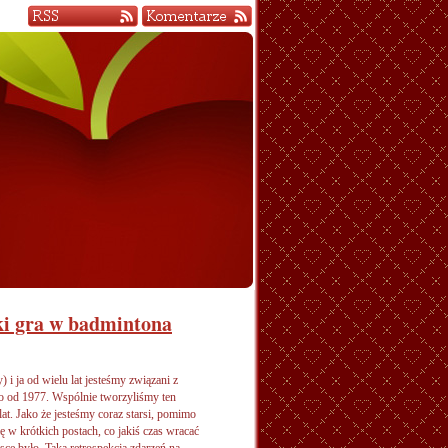
ki gra w badmintona
 i ja od wielu lat jesteśmy związani z
bo od 1977. Wspólnie tworzyliśmy ten
t. Jako że jesteśmy coraz starsi, pomimo
 w krótkich postach, co jakiś czas wracać