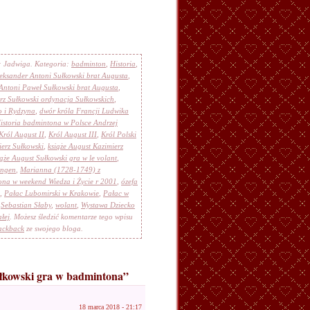
r: Jadwiga. Kategoria:
badminton
,
Historia
,
eksander Antoni Sułkowski brat Augusta
,
Antoni Paweł Sułkowski brat Augusta
,
rz Sułkowski ordynacja Sułkowskich
,
o i Rydzyna
,
dwór króla Francji Ludwika
istoria badmintona w Polsce Andrzej
Król August II
,
Król August III
,
Król Polski
ierz Sułkowski
,
książe August Kazimierz
ąże August Sułkowski gra w le volant
,
ingen
,
Marianna (1728-1749) z
na w weekend Wiedza i Życie r 2001
,
ózefa
,
Pałac Lubomirski w Krakowie
,
Pałac w
,
Sebastian Słaby
,
wolant
,
Wystawa Dziecko
łej
. Możesz śledzić komentarze tego wpisu
ackback
ze swojego bloga.
ułkowski gra w badmintona”
18 marca 2018 - 21:17