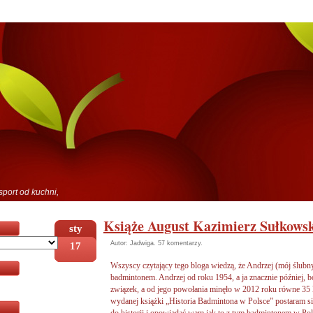
sport od kuchni,
Książe August Kazimierz Sułkows
sty
17
Autor: Jadwiga.
57 komentarzy
.
Wszyscy czytający tego bloga wiedzą, że Andrzej (mój ślubny)
badmintonem. Andrzej od roku 1954, a ja znacznie później, 
związek, a od jego powołania minęło w 2012 roku równe 35 la
wydanej książki „Historia Badmintona w Polsce” postaram się