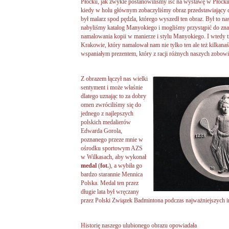
Płocku, jak zwykle postanowiliśmy iść na wystawę w Płocki
kiedy w holu głównym zobaczyliśmy obraz przedstawiający d
był malarz spod pędzla, którego wyszedł ten obraz. Był to 
nabyliśmy katalog Manyokiego i mogliśmy przystąpić do znale
namalowania kopii w manierze i stylu Manyokiego. I wtedy 
Krakowie, który namalował nam nie tylko ten ale też kilkanaśc
wspaniałym prezentem, który z racji różnych naszych zobowią
Z obrazem łączył
nas wielki
sentyment i może właśnie
dlatego uznając to za dobry
omen zwróciliśmy się do
jednego z najlepszych
polskich medalierów
Edwarda Gorola,
poznanego przeze mnie w
ośrodku sportowym AZS
w Wilkasach, aby wykonał
medal
(
fot.
), a wybiła go
bardzo starannie Mennica
Polska. Medal ten przez
długie lata był wręczany
przez Polski Związek Badmintona podczas najważniejszych i
Historię naszego ulubionego obrazu opowiadała