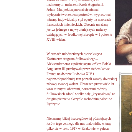
nadwornym malarzem Króla Augusta II.
Adam Mányoki zajmował się niemal
wyłącznie tworzeniem portretów, wypracował
własny, indywidualny styl oparty na wzorcach
francuskich i niemieckich. Obecnie uważany
jest za jednego z najwybitniejszych malarzy
działających w środkowej Europie w I połowie
XVIII wieku.
W czasach młodzieńczych ojciec księcia
Kazimierza Augusta Sułkowskiego –
Aleksander wraz z późniejszym królem Polski
Augustem III przebywali
przez siedem lat we
Francji na dworze Ludwika XIV i
najprawdopodobniej tam poznali zasady dworskiej
zabawy zwanej wolant. Obraz ten przez wiele lat
wraz z innymi obrazami, portretami rodziny
Sułkowskich zdobił wielką salę „kryształową” na
drugim piętrze w skrzydle zachodnim pałacu w
Rydzynie.
Nie znamy bliżej i szczegółowiej późniejszych
losów tego cennego dla nas malowidła, wiemy
tylko, że w roku 1917 w Krakowie w pałacu