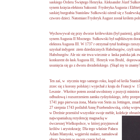
saskiego Orderu Świętego Henryka. Aleksander Józef Sułko
synem księcia-elektora Saksonii Fryderyka Augusta i Elżbiety
saskiej burgrabia Stanisław Sułkowski ożenił się z Szalewską
czworo dzieci. Natomiast Fryderyk August został królem po
Wychowywał się przy dworze królewskim (był paziem), gdzie
synem Augusta II Mocnego. Sułkowski był najbliższym doradc
elektora Augusta III. W 1737 r otrzymał tytuł hrabiego rzes
uzyskał indygent ziem dziedzicznych Habsburgów, czyli uzna
Habsburgów. Ale nic nie trwa wiecznie a łaska pańska jak z
konkurent do łask Augusta III, Henryk von Bruhl, doprowad
usunięcia się go z dworu drezdeńskiego. (Skąd my to znamy?
Ten zaś, w styczniu tego samego roku, kupił od króla Stani
zrzec się z korony polskiej i wyjechał z kraju do Francji w 
Lesznie . Wkrótce potem został uwolniony z pozycji ministra 
odbudową i rozszerzeniem zamku rydzyńskiego, żeby przeprow
1741 jego pierwsza żona, Maria von Stein zu Jettingen, zmar
27 sierpnia 1743 poślubił Annę Przebendowską, córkę woje
w Dreźnie przeniósł wszystkie swoje meble, kolekcje obraz
najwspanialszą rezydencję magnacką w
ówczesnej Wielkopolsce, w której przyjmował
królów i arystokrację. Dla tego właśnie Pałacu
Adam Manyoki, węgierski malarz, namalował
obraz, bowiem w owym czasie był on