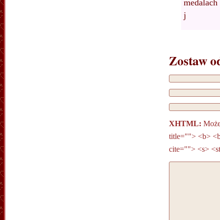
medalach
j
Zostaw o
XHTML:
Możes
title=""> <b> <
cite=""> <s> <s