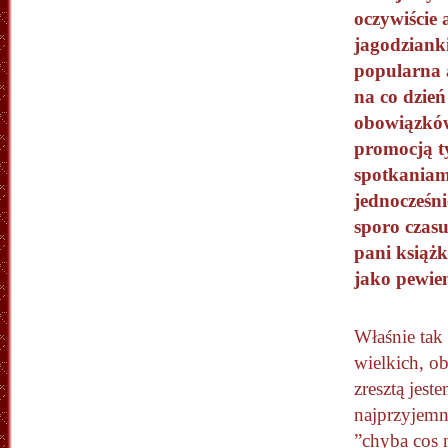
oczywiście 
jagodziank
popularna 
na co dzie
obowiązków
promocją t
spotkaniami
jednocześni
sporo czas
pani książk
jako pewie
Właśnie tak 
wielkich, o
zresztą jes
najprzyjemn
”chyba cos 