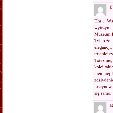
E
Hm… Współ
wytrzymać
Muzeum Pi
Tylko że c
elegancji.
trudniejsz
Toteż nie
kolei tak
niemniej f
zdziwieni
fascynował
się samo,
M