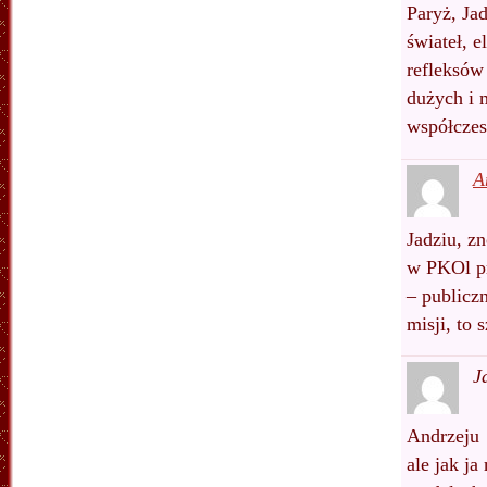
Paryż, Ja
świateł, 
refleksów
dużych i 
współczes
A
Jadziu, z
w PKOl pr
– publicz
misji, to 
J
Andrzeju
ale jak j