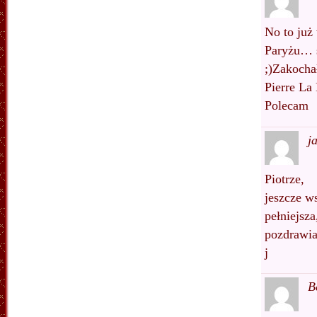
No to już
Paryżu… s
;)Zakocha
Pierre La
Polecam
j
Piotrze,
jeszcze w
pełniejsz
pozdrawi
j
B