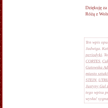
Dziękuję za
Różą z Wols
Ten wpis opu
Jadwiga. Ka
periodyki
. T
CORTES
,
Cu
Gutowska A
miasto sztuki
STEIN
,
UTRI
Justyny Gul
tego wpisu 
wysłać sygn