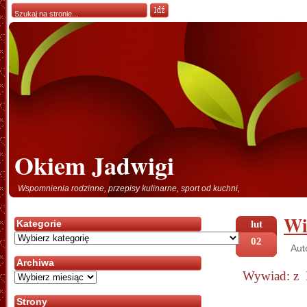
Okiem Jadwigi
Wspomnienia rodzinne, przepisy kulinarne, sport od kuchni,
Wi
Kategorie
lut
Kategorie
02
Aut
Archiwa
Wywiad: z 
Archiwa
Strony