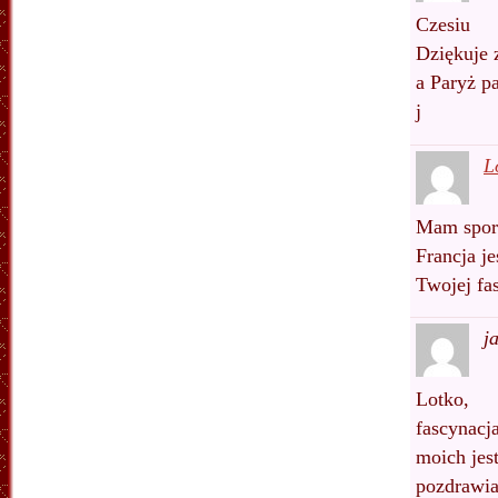
Czesiu
Dziękuje z
a Paryż p
j
L
Mam sporo
Francja je
Twojej fa
j
Lotko,
fascynacj
moich jes
pozdrawi