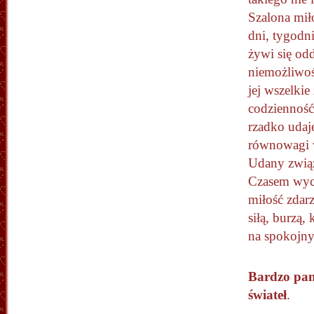
Szalona mił
dni, tygodni
żywi się od
niemożliwośc
jej wszelkie
codzienność
rzadko udaj
równowagi w
Udany związ
Czasem wych
miłość zdarz
siłą, burzą,
na spokojn
Bardzo pani
świateł
.