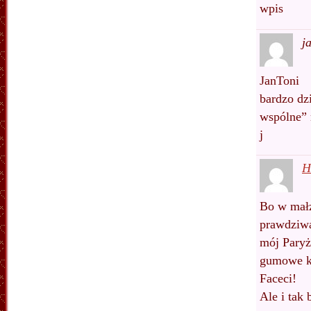
wpis
j
JanToni
bardzo dz
wspólne” 
j
H
Bo w małż
prawdziwa
mój Paryż,
gumowe ko
Faceci!
Ale i tak