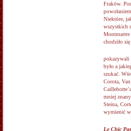
Fraków. Pod
powołaniem,
Niektóre, j
wszystkich 
Montmartre 
chodziło si
pokazywali 
było a jaki
szukać. Wś
Corota, Van
Caillebotte’
mniej znany
Steina, Cort
wymienić ws
Le Chic Par