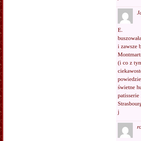
J
E.
buszowała
i zawsze b
Montmartr
(i co z ty
ciekawoste
powiedzie
świetne h
patisserie
Strasbourg
j
r