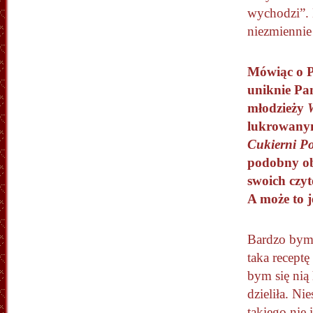
wychodzi”. 
niezmiennie
Mówiąc o Par
uniknie Pan
młodzieży
W
lukrowanym
Cukierni P
podobny obr
swoich czyt
A może to j
Bardzo
bym 
taka receptę
bym się nią 
dzieliła. Nie
takiego nie i