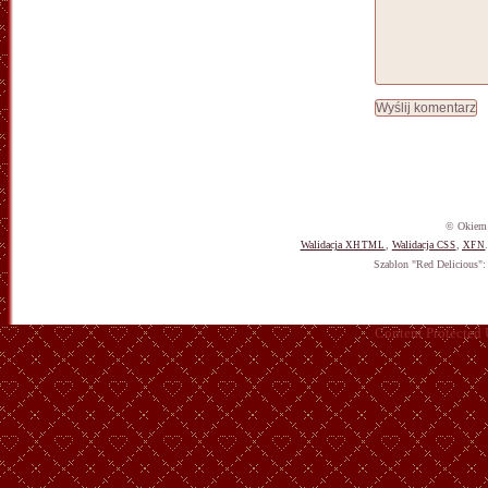
© Okiem 
Walidacja
,
Walidacja
,
XHTML
CSS
XFN
Szablon "Red Delicious"
Content Protected