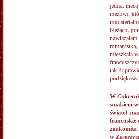
jedną, nie
mężowi, któ
ministerial
bieżąco, po
nawiązałam k
romanistką, 
mieszkała w 
francuszczyz
tak doprawi
podziękowa
W
Cukiern
smakiem ws
świateł
mam
francuskie 
znakomita 
w Zajerzyca