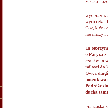
zostało poz
wyobraźni.
wycieczka 
Cóż, która z
nie marzy…
Ta olbrzym
o Paryżu z
czasów to 
miłości do 
Owoc dług
poszukiwa
Podróży do
ducha tamt
Francuska k