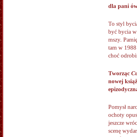
dla pani ó
To styl byc
być bycia w 
mszy. Pamię
tam w 1988 r
choć odrobi
Tworząc
Cu
nowej książ
epizodyczną
Pomysł narod
ochoty opus
jeszcze wró
scenę wydar