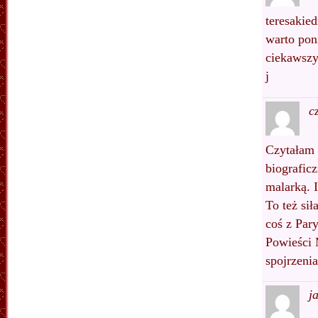
teresakie
warto pon
ciekawszy,
j
c
Czytałam o
biografic
malarką. 
To też si
coś z Pary
Powieści 
spojrzenia
j