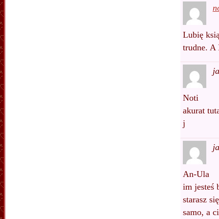
n
Lubię ksią
trudne. A
j
Noti
akurat tut
j
j
An-Ula
im jesteś
starasz s
samo, a c