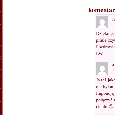
komentarz
J
Dziękuję,
pilnie czy
Pozdrawi
LW
A
Ja też jak
nie byłam
Imponują 
połączyć 
ciepło 🙂