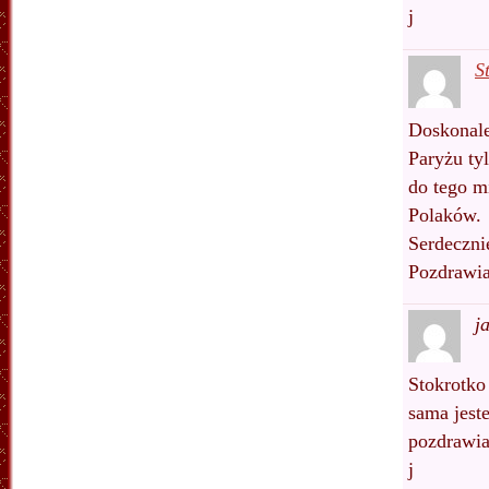
j
S
Doskonale
Paryżu ty
do tego m
Polaków.
Serdeczni
Pozdrawi
j
Stokrotko
sama jest
pozdrawi
j