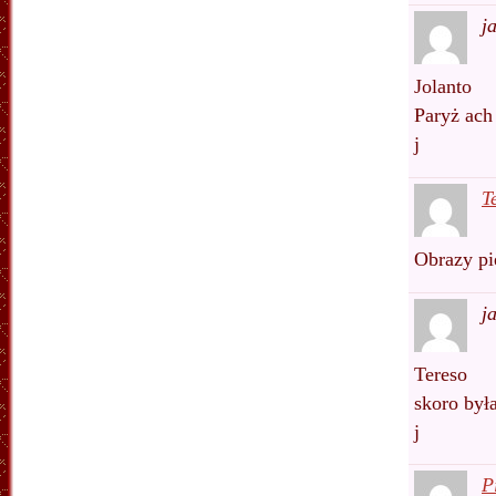
j
Jolanto
Paryż ach
j
T
Obrazy pi
j
Tereso
skoro była
j
P