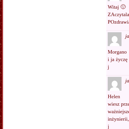
Witaj 🙂
ZAczytala
POzdrawia
j
Morgano
i ja życz
j
j
Helen
wiesz prze
ważniejsz
inżynierii
j