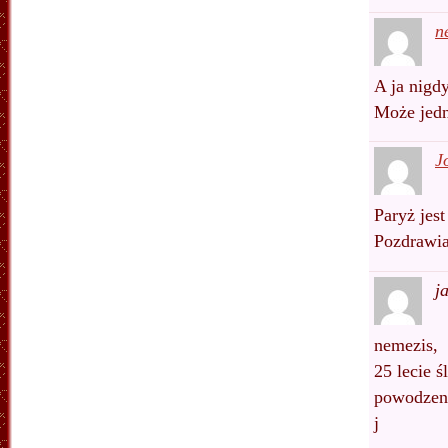
n
A ja nigd
Może jedn
J
Paryż jest
Pozdrawia
j
nemezis,
25 lecie 
powodzen
j