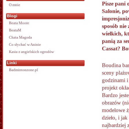
Pisze pani
O mnie
Salonie, p
Blogi
impresjoni
Beata Moore
sposób nie 
BeataM
wielkich, k
Chata Magoda
panią za se
Co słychać w Aninie
Cassat? Bo
Kasia z angielskich ogrodów
Linki
Boudina bard
Badmintonzone.pl
sceny plażo
godzinami i
projekt okł
Bardzo jest
obrazów (nie
modelowe ży
dzieło, i ja
najbardziej