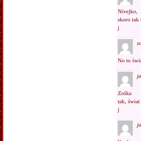
Nivejko,
skoro tak
j
z
No to świa
j
Zośka
tak, świa
j
j