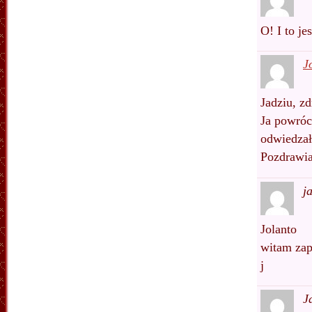
O! I to je
J
Jadziu, z
Ja powróc
odwiedzał
Pozdrawia
j
Jolanto
witam zap
j
J