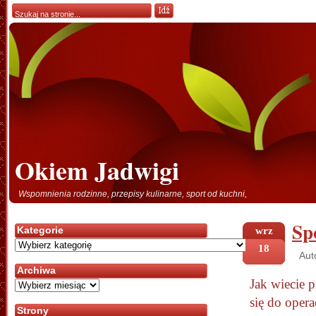
Okiem Jadwigi
Wspomnienia rodzinne, przepisy kulinarne, sport od kuchni,
Sp
Kategorie
wrz
Kategorie
18
Aut
Archiwa
Jak wiecie
p
Archiwa
się do operac
Strony