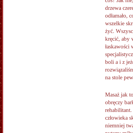
coś? Jak ni
drzewa czer
odłamało, co
wszelkie sk
żyć. Wszysc
kręcić, aby 
łaskawości w
specjalisty
boli a i z 
rozwiązaliś
na stole pe
Masaż jak t
obręczy bar
rehabilitant
człowieka s
niemniej tw