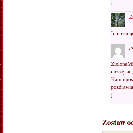
j
Z
Interesuj
j
ZielonaMi
cieszę si
Kampinos
pozdrawi
j
Zostaw o