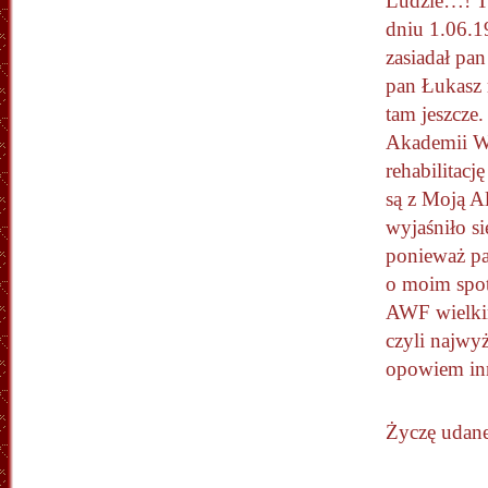
Ludzie…! To
dniu 1.06.1
zasiadał pan
pan Łukasz 
tam jeszcze
Akademii W
rehabilitac
są z Moją A
wyjaśniło s
ponieważ pa
o moim spo
AWF wielkim
czyli najwy
opowiem in
Życzę udan