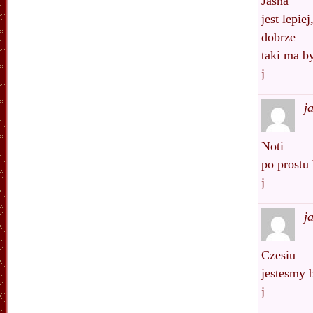
Jasna
jest lepie
dobrze
taki ma b
j
j
Noti
po prostu
j
j
Czesiu
jestesmy 
j