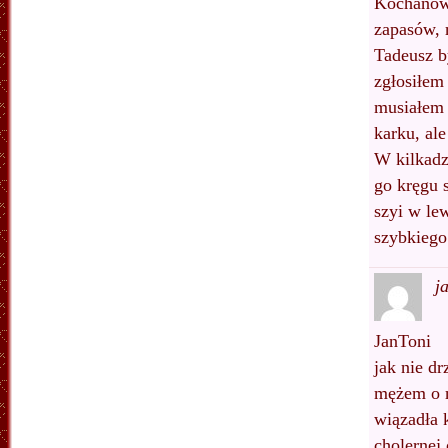
Kochanows
zapasów, 
Tadeusz b
zgłosiłem
musiałem 
karku, al
W kilkadz
go kręgu 
szyi w le
szybkiego
j
JanToni
jak nie dr
mężem o m
wiązadła 
cholernej 