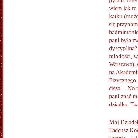
pytam: miły 
wiem jak to
karku (może
się przypom
badmintonie
pani była zw
dyscyplina?
młodości, w
Warszawa),
na Akademi
Fizycznego.
cisza… No 
pani znać m
dziadka. Ta
Mój Dziadek
Tadeusz Ko