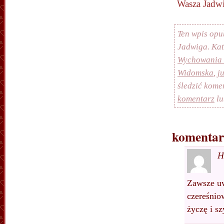
Wasza Jadw
Ten wpis opu
Jadwiga. Ka
Wychowania 
Widomska
,
j
śledzić kome
komentarz
lu
komentar
H
Zawsze uw
czereśnio
życzę i s