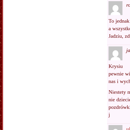
r
To jednak
a wszystko
Jadziu, z
j
Krysiu
pewnie wi
nas i wyc
Niestety m
nie dziec
pozdrówk
j
u