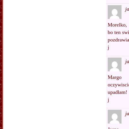
j
Morelko,
bo ten swi
pozdrawi
j
j
Margo
oczywisci
upadłam!
j
j