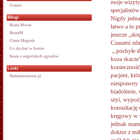
moje wizyty
O mnie
specjalistó
Blogi
Nigdy jednak
Beata Moore
łatwo a tu pr
BeataM
jeszcze „skr
Chata Magoda
Czasami zdar
Co słychać w Aninie
„ pochyłe 
Kasia z angielskich ogrodów
koza skacze
konieczność
Linki
pacjent, kt
Badmintonzone.pl
niesprawny k
biadolenie,
szyi, wypoż
konsultację
kręgowy w s
jednak mam 
doktor z mi