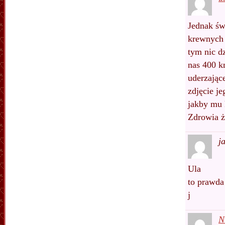
Jednak św
krewnych 
tym nic d
nas 400 k
uderzając
zdjęcie j
jakby mu 
Zdrowia ż
j
Ula
to prawda
j
N