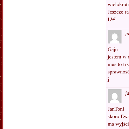
wielokrot
Jeszcze r
LW
j
Gaju
jestem w 
mus to tr
sprawność
j
j
JanToni
skoro Ewa
ma wyjści