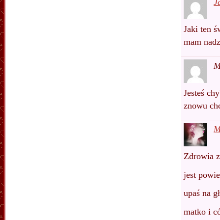
J
Jaki ten 
mam nadz
M
Jesteś ch
znowu chc
M
Zdrowia 
jest powi
upaś na g
matko i c