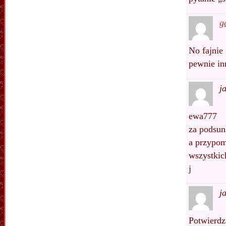
g
No fajnie 
pewnie in
j
ewa777
za podsun
a przypom
wszystkic
j
j
Potwierdz