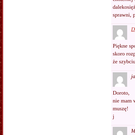
dalekosię
sprawni, p
D
Piękne sp
skoro roz
że szybci
j
Doroto,
nie mam w
muszę!
j
M