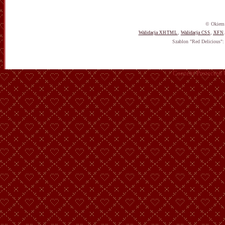
© Okiem 
Walidacja
,
Walidacja
,
XHTML
CSS
XFN
Szablon "Red Delicious"
Content Protected