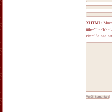
XHTML:
Możes
title=""> <b> <
cite=""> <s> <s