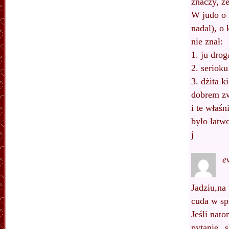
znaczy, z
W judo o 
nadal), o
nie znał:
1. ju drog
2. seriok
3. dżita k
dobrem z
i te właś
było łatw
j
e
Jadziu,na
cuda w sp
Jeśli nat
pytanie „