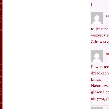
j
c
to jeszcze
wszyscy s
Zdrowia z
n
Pewna teo
dziadkach
kilka.
Nastraszy
głowy i co
ukrywają