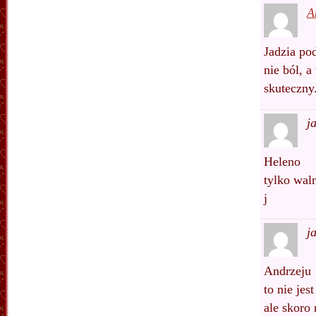
A
Jadzia po
nie ból, 
skuteczny
j
Heleno
tylko wal
j
j
Andrzeju
to nie jes
ale skoro