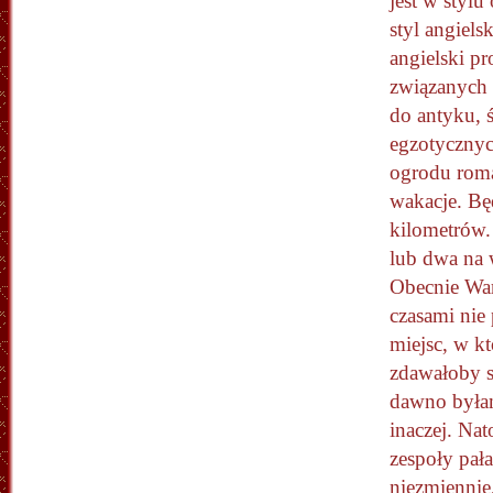
jest w styl
styl angiels
angielski p
związanych 
do antyku, ś
egzotycznyc
ogrodu roma
wakacje. Bę
kilometrów.
lub dwa na 
Obecnie War
czasami nie
miejsc, w k
zdawałoby si
dawno byłam,
inaczej. Nat
zespoły pał
niezmiennie,