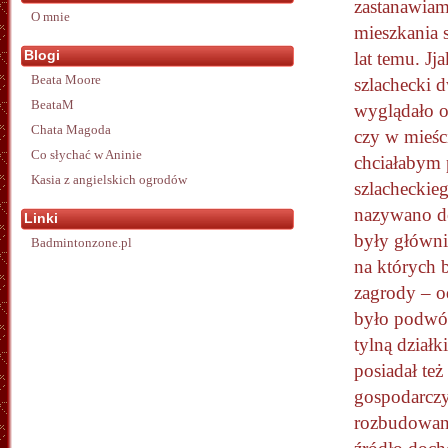
zastanawiam
O mnie
mieszkania 
Blogi
lat temu. Jj
Beata Moore
szlachecki d
BeataM
wyglądało o
Chata Magoda
czy w mieści
Co słychać w Aninie
chciałabym 
Kasia z angielskich ogrodów
szlacheckie
nazywano do
Linki
były główni
Badmintonzone.pl
na których 
zagrody – o
było podwór
tylną działk
posiadał te
gospodarczyc
rozbudowan