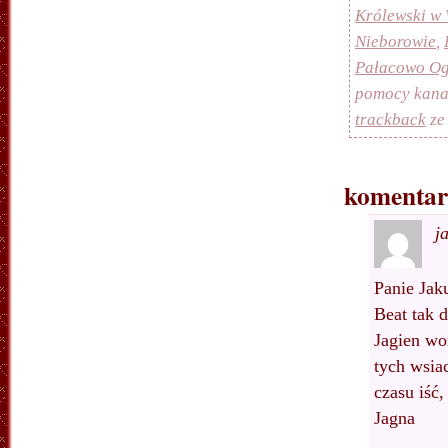
Królewski w
Nieborowie
,
Pałacowo Og
pomocy kan
trackback
ze
komentarz
j
Panie Jak
Beat tak 
Jagien woz
tych wsiac
czasu iść
Jagna