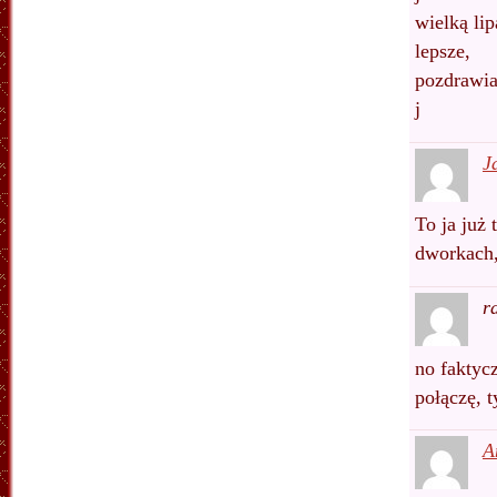
wielką li
lepsze,
pozdrawi
j
J
To ja już
dworkach,
r
no faktyc
połączę, t
A