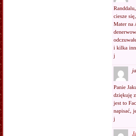
Randdalu,
ciesze się
Mater na 
denerwowa
odczuwałeś
i kilka i
j
j
Panie Jak
dziękuję 
jest to Fa
napisać, 
j
J