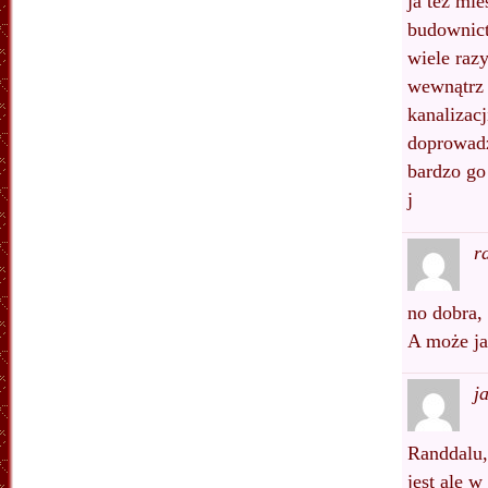
ja też mi
budownict
wiele raz
wewnątrz 
kanalizac
doprowadz
bardzo go
j
r
no dobra,
A może ja
j
Randdalu,
jest ale 