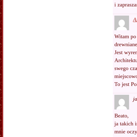
i zaprasza
A
Witam po 
drewniane
Jest wyre
Architekt
swego cza
miejscowo
To jest P
j
Beato,
ja takich 
mnie oczy