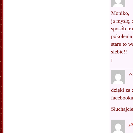
Moniko,
ja myślę, 
sposób tr
pokolenia
stare to 
siebie!!
j
r
dzięki za
facebooku
Słuchajcie
j