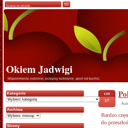
Okiem Jadwigi
Wspomnienia rodzinne, przepisy kulinarne, sport od kuchni,
Po
Kategorie
cze
Kategorie
17
Aut
Archiwa
Bardzo częs
Archiwa
do przeszłoś
Strony