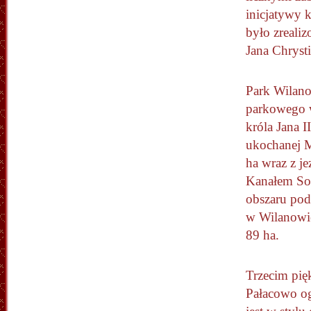
inicjatywy 
było zreali
Jana Chryst
Park Wilano
parkowego w
króla Jana 
ukochanej M
ha wraz z j
Kanałem Sob
obszaru po
w Wilanowi
89 ha.
Trzecim pi
Pałacowo og