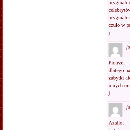
oryginaln
celebrytów
oryginaln
czuło w pr
j
j
Piotrze,
dlatego n
zabytki a
innych ur
j
j
Azalio,