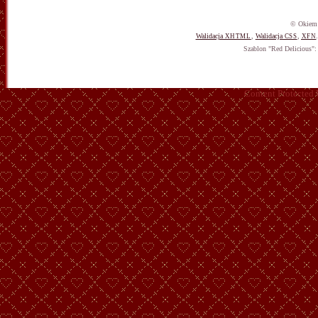
© Okiem 
Walidacja
,
Walidacja
,
XHTML
CSS
XFN
Szablon "Red Delicious"
Content Protected