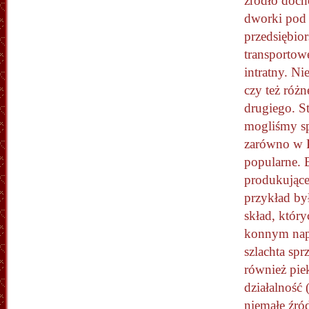
źródło doch
dworki pod 
przedsiębio
transportow
intratny. Ni
czy też różn
drugiego. S
mogliśmy sp
zarówno w P
popularne. 
produkujące
przykład był
skład, któr
konnym napę
szlachta sp
również pie
działalność
niemałe źró