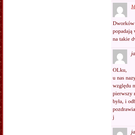
M
Dworków u
popadają 
na takie 
j
OLku,
u nas naz
względu n
pierwszy 
była, i o
pozdrawi
j
j