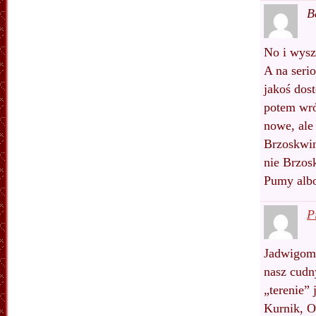
B
No i wysz
A na serio
jakoś dos
potem wró
nowe, ale
Brzoskwin
nie Brzos
Pumy albo
P
Jadwigom 
nasz cudn
„terenie”
Kurnik, O