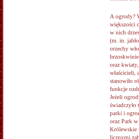
A ogrody? 
większości
w nich drz
(m. in. jabł
orzechy włos
brzoskwinie,
oraz kwiaty,
właścicieli, 
stanowiło r
funkcje ozdo
Jeżeli ogro
świadczyło 
parki i ogr
oraz Park w
Królewskie 
licznymi za