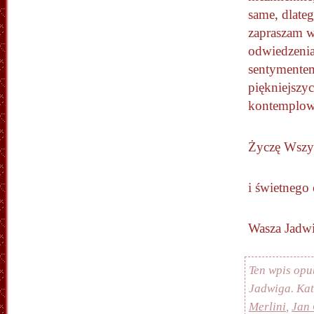
same, dlateg
zapraszam 
odwiedzenia
sentymentem,
piękniejszy
kontemplowa
Życzę Wszy
i świetnego
Wasza Jadw
Ten wpis opu
Jadwiga. Ka
Merlini
,
Jan 