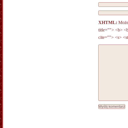
XHTML:
Możes
title=""> <b> <
cite=""> <s> <s