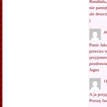
Randdalu,
nie pamię
ale deszc
j
j
Panie Jak
przeciez t
przyjemno
pozdrawi
Jagna
O
A ja przy
Proszę Ja