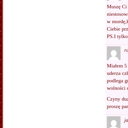
Muszę Ci 
niestosow
w mordę,k
Ciebie pr
PS.I tylko
r
Miałem 5 
uderza cz
podlega g
wolności 
Czyny duz
proszę pan
j