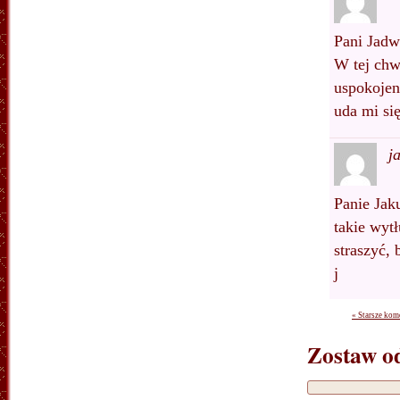
Pani Jadw
W tej chwi
uspokojen
uda mi si
j
Panie Jak
takie wyt
straszyć,
j
« Starsze kom
Zostaw o