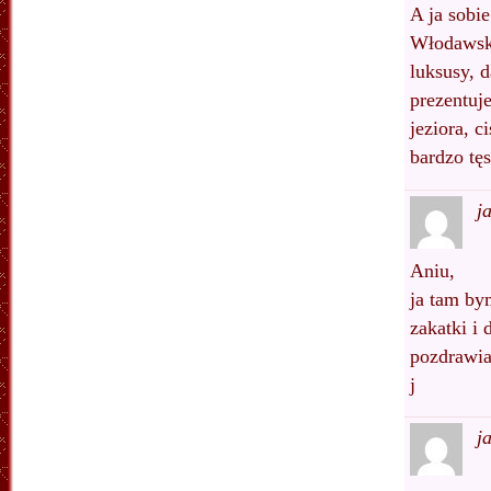
A ja sobi
Włodawski
luksusy, 
prezentuje
jeziora, 
bardzo tę
j
Aniu,
ja tam bym
zakatki i
pozdrawia
j
j