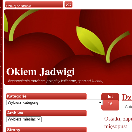
Okiem Jadwigi
Wspomnienia rodzinne, przepisy kulinarne, sport od kuchni,
Dz
Kategorie
lut
Kategorie
16
Aut
Archiwa
Ostatki, zap
Archiwa
mięsopust – 
Strony