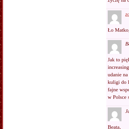
życzę na 
z
Ło Matko, 
B
Jak to pię
increasin
udanie na 
kuligi do
fajne wsp
w Polsce s
J
Beata,