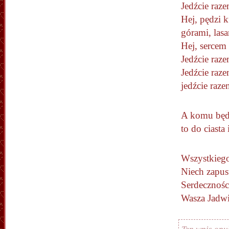
Jedźcie raz
Hej, pędzi k
górami, las
Hej, sercem
Jedźcie raze
Jedźcie raze
jedźcie raze
A komu będzi
to do ciasta
Wszystkiego
Niech zapus
Serdecznośc
Wasza Jadw
Ten wpis opu