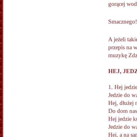
gorącej wodz
Smacznego!
A jeżeli tak
przepis na 
muzykę Zdz
HEJ, JED
1. He
Jedz
Hej, 
Do d
Hej j
Jedz
Hej, 