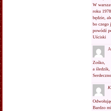
W warszaw
roku 1978 
będzie, a
bo czego j
powódź pe
Uściski
J
Zośko,
a śledzik,
Serdeczno
K
Odwołując
Bardzo mi