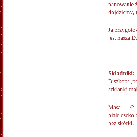
panowanie żu
dojdziemy, t
Ja przygotow
jest nasza 
Składniki:
Biszkopt (po
szklanki mąk
Masa – 1/2 
białe czeko
bez skórki.