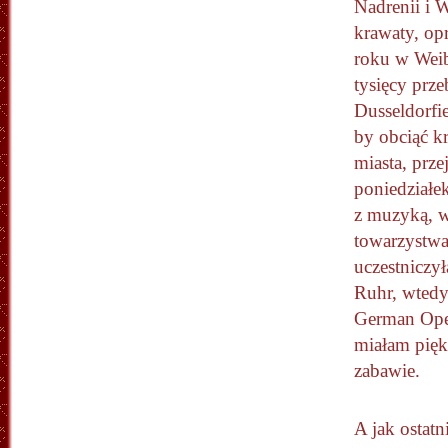
Nadrenii i 
krawaty, op
roku w Weibe
tysięcy prz
Dusseldorfi
by obciąć k
miasta, prze
poniedziałe
z muzyką, 
towarzystwa
uczestniczy
Ruhr, wted
German Open
miałam pięk
zabawie.
A jak ostat