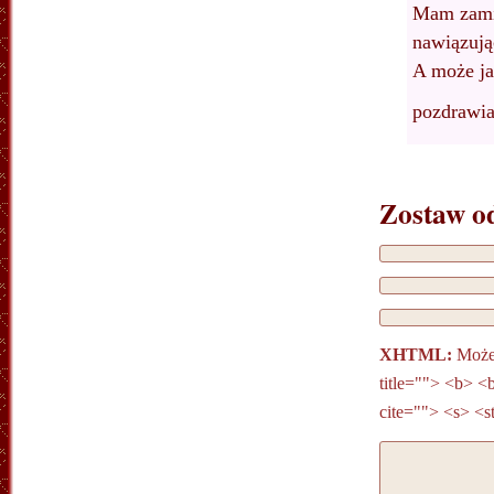
Mam zamia
nawiązują
A może ja
pozdrawia
Zostaw o
XHTML:
Możes
title=""> <b> <
cite=""> <s> <s