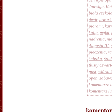
Jadwiga. Ka
biała czekol
dwór
,
fawork
piórami
,
kar
kulig
,
mąka
,
nadrenia
,
ni
Augusta III
,
pieczenia
,
ra
śnieżka
,
środ
tłusty czwart
post
,
wiórki
open
,
zabawa
komentarze 
komentarz
lu
komentarz