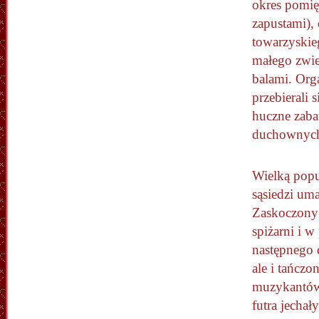
okres pomi
zapustami), 
towarzyskie
małego zwier
balami. Org
przebierali 
huczne zaba
duchownych 
Wielką popul
sąsiedzi uma
Zaskoczony 
spiżarni i 
następnego 
ale i tańcz
muzykantów,
futra jecha