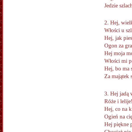
Jedzi
2. Hej
Włoś
Hej, j
Ogo
Hej 
Włoś
Hej, 
Za 
3. Hej
Ró
Hej, 
Ogi
Hej p
Cho