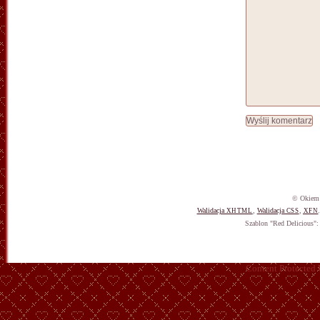
© Okiem 
Walidacja
,
Walidacja
,
XHTML
CSS
XFN
Szablon "Red Delicious"
Content Protected