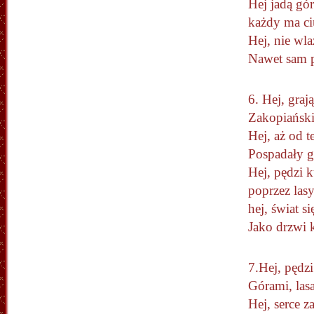
Hej jadą gór
każdy ma ci
Hej, nie wl
Nawet sam p
6. Hej, graj
Zakopiański
Hej, aż od t
Pospadały 
Hej, pędzi k
poprzez lasy
hej, świat si
Jako drzwi
7.Hej, pędzi
Górami, las
Hej, serce z