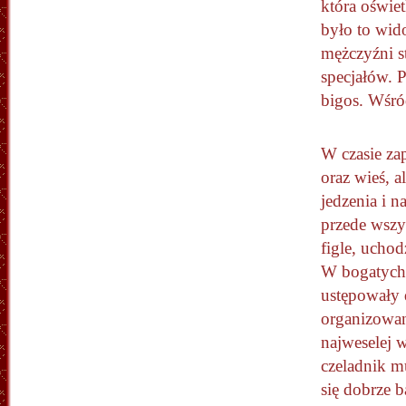
która oświe
było to wid
mężczyźni st
specjałów. 
bigos. Wśró
W czasie zap
oraz wieś, a
jedzenia i 
przede wszy
figle, uchod
W bogatych 
ustępowały 
organizowany
najweselej 
czeladnik m
się dobrze b