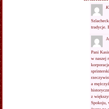
K
Szlachecki
tradycje. 
J
Pani Kasi
w naszej 
korporacje
sprinters
rzeczywist
a mężczyź
historycz
z większy
Spokoju, 