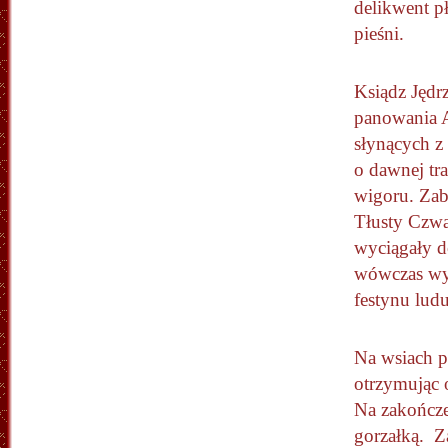
delikwent pł
pieśni.
Ksiądz Jędr
panowania A
słynących z
o dawnej tr
wigoru. Zab
Tłusty Czwa
wyciągały d
wówczas wyb
festynu lud
Na wsiach p
otrzymując o
Na zakończe
gorzałką. Z