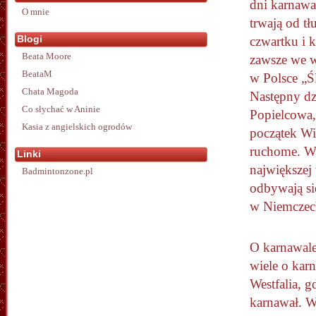
dni karnawa
O mnie
trwają od tł
Blogi
czwartku i k
Beata Moore
zawsze we 
BeataM
w Polsce „Ś
Chata Magoda
Następny dz
Co słychać w Aninie
Popielcowa,
Kasia z angielskich ogrodów
początek Wi
ruchome. W 
Linki
największej
Badmintonzone.pl
odbywają si
w Niemczec
O karnawale
wiele o kar
Westfalia, 
karnawał. W