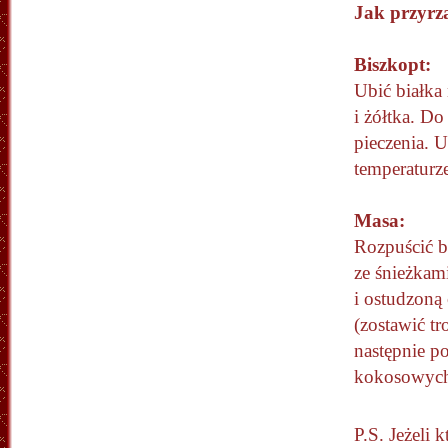
Jak przyrz
Biszkopt:
Ubić białka
i żółtka. D
pieczenia. 
temperaturz
Masa:
Rozpuścić b
ze śnieżkam
i ostudzoną
(zostawić t
następnie p
kokosowyc
P.S. Jeżeli