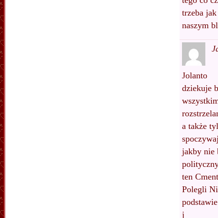
trzeba ja
naszym bl
J
Jolanto
dziekuje 
wszystkim
rozstrzel
a także ty
spoczywa
jakby nie
polityczny
ten Cment
Polegli N
podstawie
j