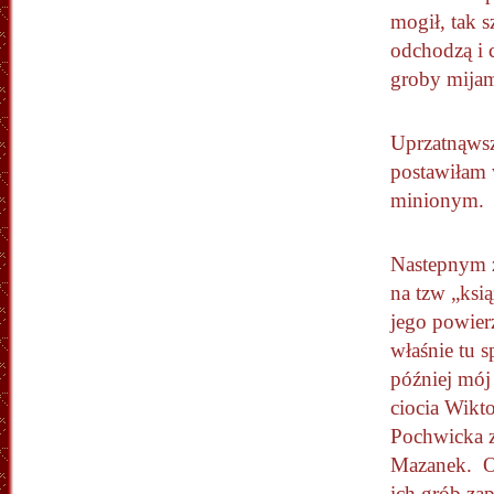
mogił, tak 
odchodzą i 
groby mijam
Uprzatnąwsz
postawiłam 
minionym.
Nastepnym z
na tzw „ksi
jego powier
właśnie tu 
później mój
ciocia Wikto
Pochwicka 
Mazanek. O
ich grób zap