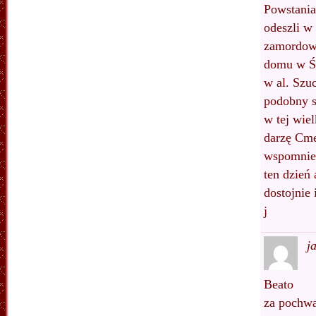
Powstania
odeszli w 
zamordowa
domu w Śr
w al. Szu
podobny s
w tej wie
darzę Cme
wspomnien
ten dzień
dostojnie
j
j
Beato
za pochwa