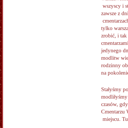
wszyscy i st
zawsze z dn
cmentarzach
tylko warsza
zrobić, i ta
cmentarzami 
jedynego dn
modlitw wie
rodzinny ob
na pokoleni
Stałyśmy p
modliłyśmy 
czasów, gdy
Cmentarzu W
miejscu. T