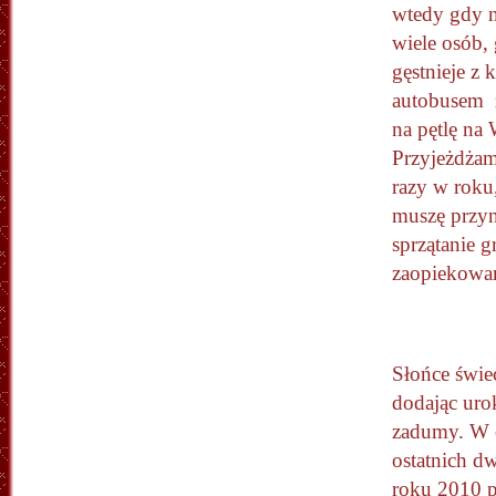
wtedy gdy n
wiele osób, 
gęstnieje z
autobusem 
na pętlę na 
Przyjeżdżam 
razy w roku
muszę przyn
sprzątanie g
zaopiekowan
Słońce świec
dodając uro
zadumy. W 
ostatnich d
roku 2010 p