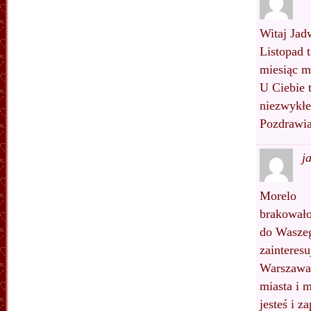
Witaj Jad
Listopad 
miesiąc m
U Ciebie t
niezwykłe
Pozdrawi
j
Morelo
brakowało
do Waszeg
zainteres
Warszawa 
miasta i m
jesteś i z