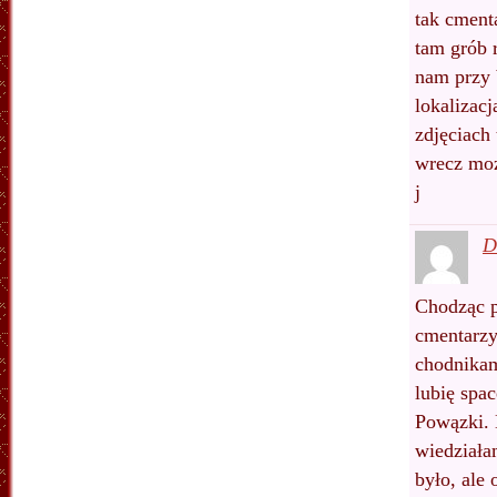
tak cment
tam grób 
nam przy 
lokalizacj
zdjęciach
wrecz moż
j
D
Chodząc p
cmentarzy
chodnikam
lubię spa
Powązki. 
wiedziała
było, ale