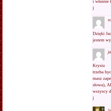
i właśnie
j
r
Dzięki Ja
jestem wy
j
Krysiu
trzeba by
masz zape
słowa), A
wszyscy 
j
j