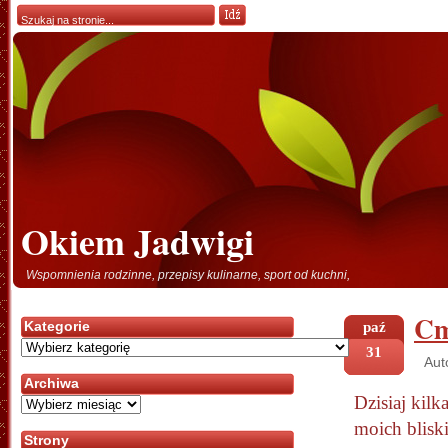
Okiem Jadwigi
Wspomnienia rodzinne, przepisy kulinarne, sport od kuchni,
Cm
Kategorie
paź
Kategorie
31
Aut
Archiwa
Dzisiaj kil
Archiwa
moich blisk
Strony