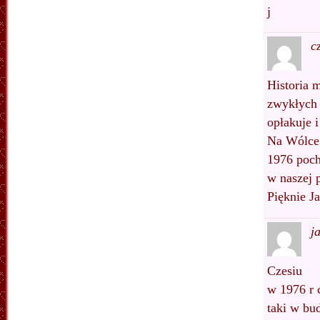
j
c
Historia 
zwykłych 
opłakuje 
Na Wólce
1976 poch
w naszej 
Pięknie Ja
j
Czesiu
w 1976 r 
taki w bu