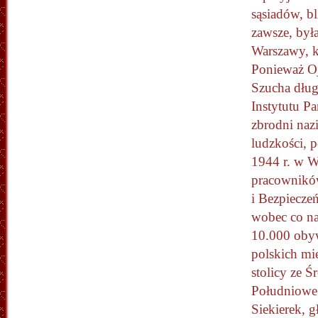
sąsiadów, b
zawsze, był
Warszawy, k
Ponieważ Oj
Szucha dług
Instytutu P
zbrodni naz
ludzkości, 
1944 r. w W
pracowników
i Bezpiecze
wobec co na
10.000 obyw
polskich m
stolicy ze Ś
Południowe
Siekierek, 