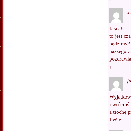
J
Jasna8
to jest cz
pędzimy? 
naszego ż
pozdrawi
j
j
Wyjątkow
i wrócili
a trochę p
LWle