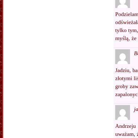
Podzielam 
odświeżał
tylko tym
myślą, że
B
Jadziu, ba
złotymi li
groby zaw
zapalonyc
j
Andrzeju
uważam, ż