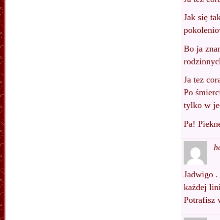
Jak się t
pokolenio
Bo ja zna
rodzinnyc
Ja tez co
Po śmierci
tylko w j
Pa! Piekne
h
Jadwigo .
każdej lin
Potrafisz