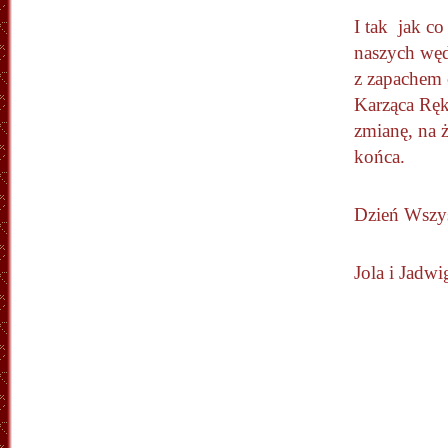
I tak jak c
naszych wę
z zapachem 
Karząca Ręk
zmianę, na 
końca.
Dzień Wszy
Jola i Jadwi