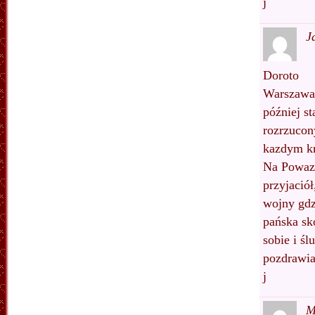
j
J
Doroto
Warszawa
później st
rozrzucon
kazdym kr
Na Powazk
przyjaciół
wojny gdz
pańska skó
sobie i ś
pozdrawi
j
M