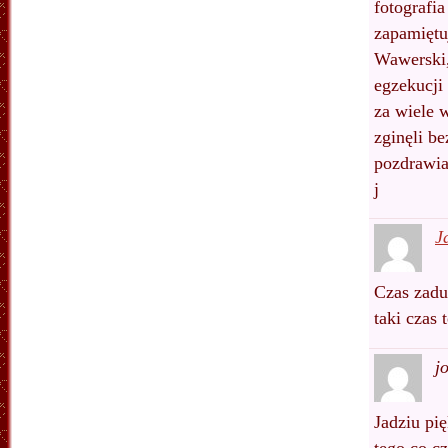
fotografia
zapamiętu
Wawerski,
egzekucji
za wiele 
zginęli b
pozdrawi
j
J
Czas zadu
taki czas
j
Jadziu pię
tego co c