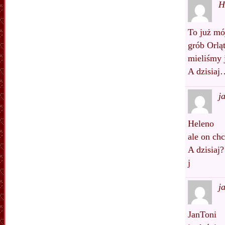
H
To już mó
grób Orlą
mieliśmy 
A dzisiaj
j
Heleno
ale on chc
A dzisiaj? 
j
j
JanToni