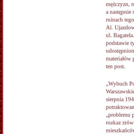
mężczyzn, r
a następnie
ruinach teg
Al. Ujazdow
ul. Bagatela
podstawie t
udostępnio
materiałów 
ten post.
„Wybuch Po
Warszawski
sierpnia 194
potraktowan
„problemu 
rozkaz zrów
mieszkańców