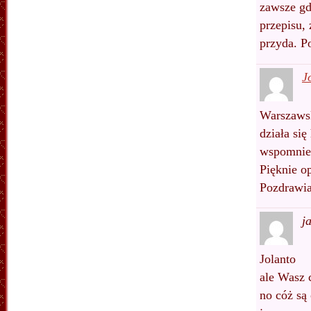
zawsze gd
przepisu, 
przyda. P
J
Warszawsk
działa się
wspomnie
Pięknie o
Pozdrawia
j
Jolanto
ale Wasz 
no cóż są