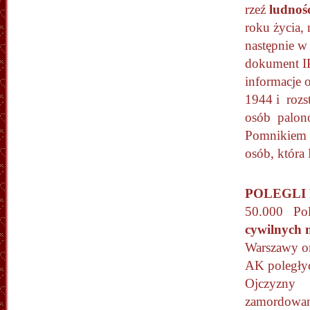
rzeź
ludnośc
roku życia, 
następnie w 
dokument IP
informacje o
1944 i rozs
osób palono
Pomnikiem „
osób, która
POLEGLI
50.000 Po
cywilnych 
Warszawy or
AK poległy
Ojczyzny
zamordowan