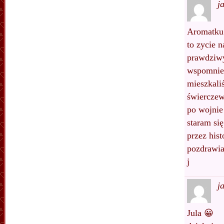
j
Aromatku
to zycie 
prawdziwy
wspomnien
mieszkali
świerczew
po wojnie
staram si
przez his
pozdrawi
j
j
Jula 😀