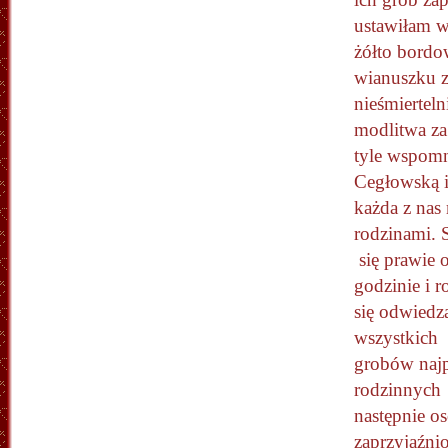
ustawiłam w
żółto bord
wianuszku 
nieśmiertel
modlitwa z
tyle wspomn
Cegłowską i
każda z nas 
rodzinami. 
się prawie o
godzinie i 
się odwiedz
wszystkich
grobów naj
rodzinnych
następnie o
zaprzyjaźni