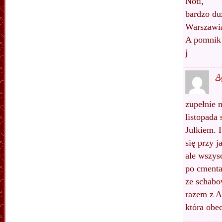
Noti,
bardzo du
Warszawi
A pomnik 
j
A
zupełnie 
listopada
Julkiem. I
się przy j
ale wszysc
po cmenta
ze schabo
razem z A
która obe