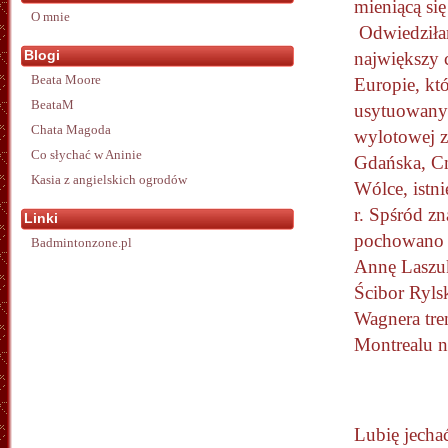
mieniącą się
O mnie
Odwiedził
Blogi
największy
Beata Moore
Europie, któ
BeataM
usytuowany 
Chata Magoda
wylotowej 
Co słychać w Aninie
Gdańska, C
Kasia z angielskich ogrodów
Wólce, istn
r. Spśród z
Linki
pochowano t
Badmintonzone.pl
Annę Laszuk
Ścibor Rylsk
Wagnera tre
Montrealu n
Lubię jecha