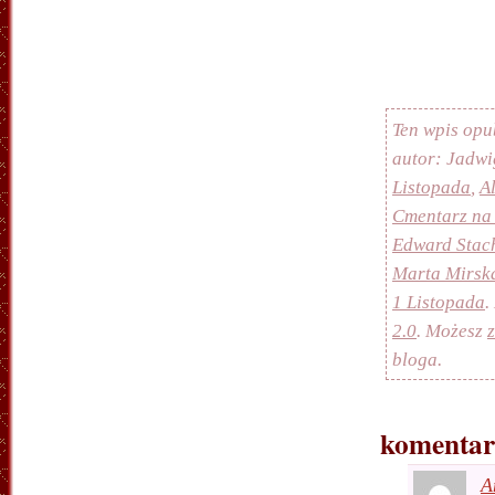
Ten wpis opu
autor: Jadwi
Listopada
,
A
Cmentarz na
Edward Stac
Marta Mirsk
1 Listopada
.
2.0
. Możesz
bloga.
komentar
A