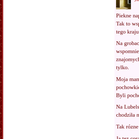
Piekne na
Tak to ws
tego kraju
Na grobac
wspomnien
znajomych 
tylko.
Moja mam
pochowkie
Byli poch
Na Lubels
chodziła 
Tak rózne 
Ja tez co