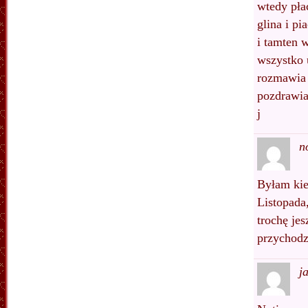
wtedy pła
glina i pi
i tamten w
wszystko 
rozmawia 
pozdrawi
j
n
Byłam kie
Listopada
trochę jes
przychodz
j