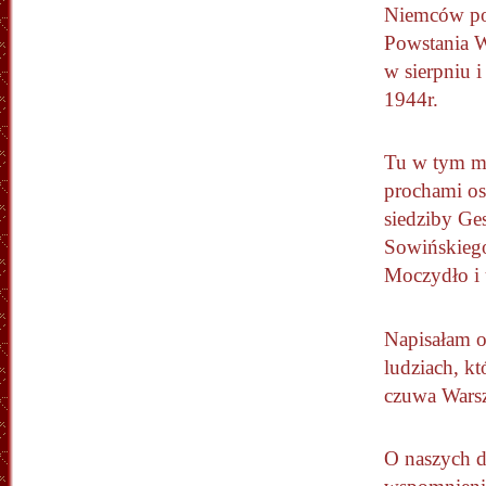
Niemców po
Powstania 
w sierpniu i
1944r.
Tu w tym mi
prochami os
siedziby Ges
Sowińskiego,
Moczydło i 
Napisałam o
ludziach, k
czuwa Warsz
O naszych d