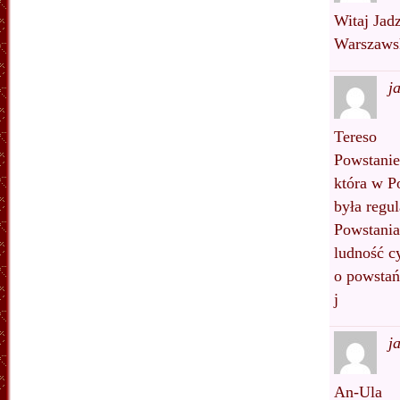
Witaj Jad
Warszaws
j
Tereso
Powstanie
która w P
była regul
Powstania
ludność c
o powsta
j
j
An-Ula