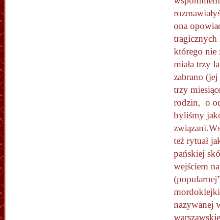
wspomnieni
rozmawiałyś
ona opowiad
tragicznych 
którego nie
miała trzy l
zabrano (jej
trzy miesiąc
rodzin, o o
byliśmy jak
związani.W
też rytuał j
pańskiej skó
wejściem na
(popularnej
mordoklejki
nazywanej 
warszawskie