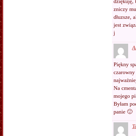
dziękuję,
zniczy mu
dłuzsze, a
jest zwią
j
A
Piękny sp
czarowny 
najważnie
Na cmenta
mojego pi
Byłam po
panie 🙂
T