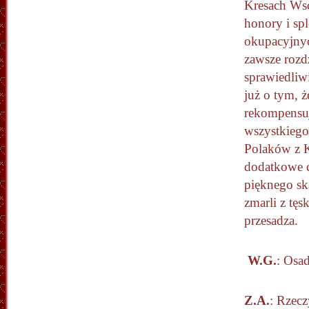
Kresach Ws
honory i spl
okupacyjnyc
zawsze rozdz
sprawiedliw
już o tym, ż
rekompensuj
wszystkiego
Polaków z K
dodatkowe ci
pięknego sk
zmarli z tę
przesadza.
W.G.
: Osa
Z.A.
: Rzecz