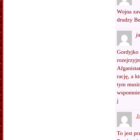
Wojna zaw
drudzy B
j
Gordyjko
rozejrzyj
Afganista
rację, a k
tym musim
wspomnie
j
J
To jest pr