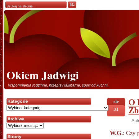
Okiem Jadwigi
Wspomnienia rodzinne, przepisy kulinarne, sport od kuchni,
O 
Kategorie
sie
Zb
Kategorie
31
Archiwa
Aut
Archiwa
W.G.
:
Czy p
Strony