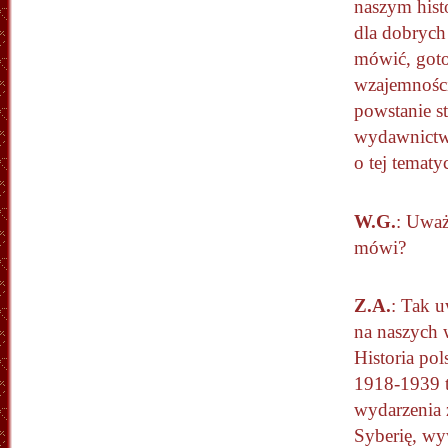
naszym hist
dla dobrych 
mówić, goto
wzajemności
powstanie st
wydawnictwa
o tej tematy
W.G.
: Uważ
mówi?
Z.A.
: Tak 
na naszych 
Historia po
1918-1939 t
wydarzenia 
Syberię, wy