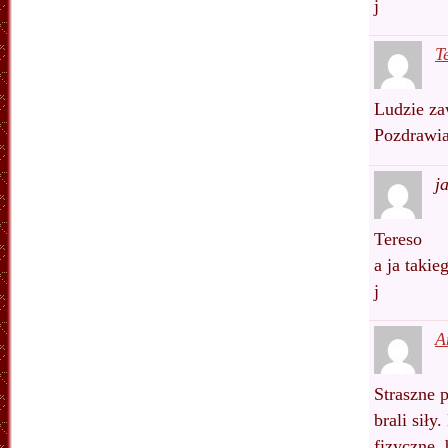
j
T
Ludzie zaw
Pozdrawi
j
Tereso
a ja takie
j
A
Straszne p
brali siły
fizyczne,