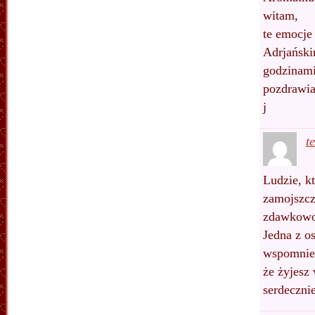
witam,
te emocj
Adrjański
godzinami
pozdrawi
j
t
Ludzie, k
zamojszczy
zdawkowo 
Jedna z o
wspomnień
że żyjesz
serdeczni