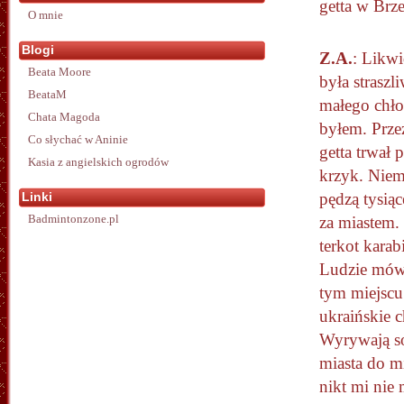
getta w Brz
O mnie
Blogi
Z.A.
: Likwi
Beata Moore
była strasz
BeataM
małego chło
Chata Magoda
byłem. Przez
Co słychać w Aninie
getta trwał 
Kasia z angielskich ogrodów
krzyk. Niem
Linki
pędzą tysią
Badmintonzone.pl
za miastem.
terkot kar
Ludzie mówi
tym miejscu.
ukraińskie 
Wyrywają sob
miasta do m
nikt mi nie