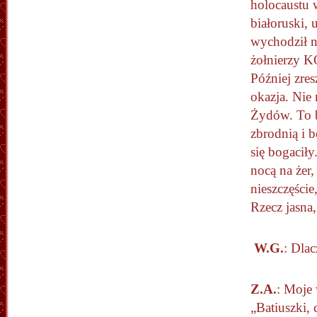
holocaustu 
białoruski, 
wychodził n
żołnierzy K
Później zres
okazja. Nie
Żydów. To b
zbrodnią i b
się bogaciły
nocą na żer,
nieszczęście
Rzecz jasn
W.G.
: Dla
Z.A.
: Moje 
„Batiuszki, 