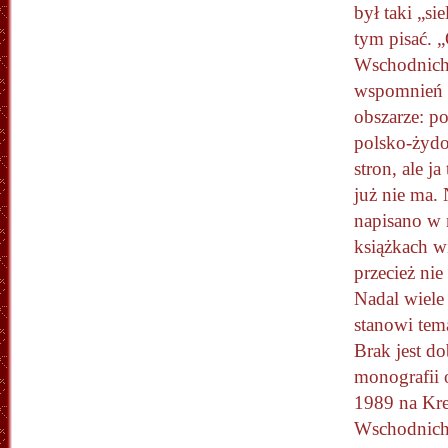
był taki „si
tym pisać. „
Wschodnich 
wspomnień 
obszarze: p
polsko-żydo
stron, ale j
już nie ma.
napisano w
książkach wi
przecież nie
Nadal wiele
stanowi tema
Brak jest do
monografii 
1989 na Kr
Wschodnich