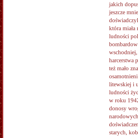
jakich dopu
jeszcze mni
doświadczy
która miała 
ludności po
bombardowań,
wschodniej,
harcerstwa 
też mało zna
osamotnieni 
litewskiej 
ludności ży
w roku 1942
donosy wro
narodowych
doświadczen
starych,
kobi