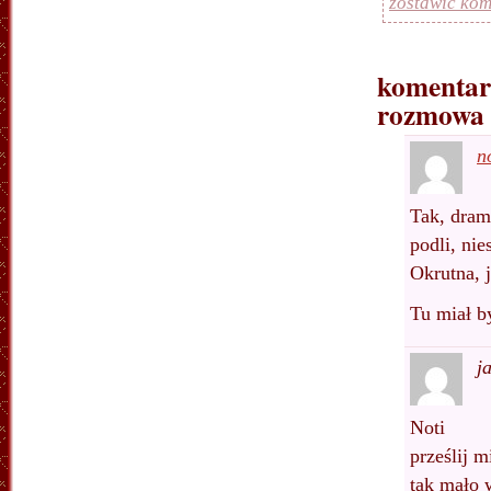
zostawić kom
komentar
rozmowa 
n
Tak, dram
podli, nie
Okrutna, 
Tu miał by
j
Noti
prześlij 
tak mało 