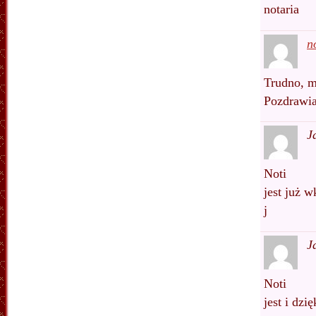
notaria
n
Trudno, mu
Pozdrawi
J
Noti
jest już w
j
J
Noti
jest i dz