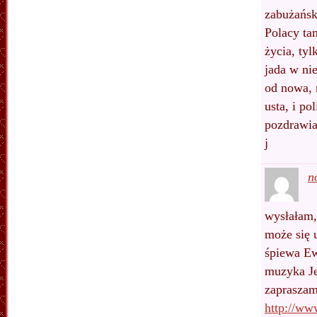
zabużański
Polacy tam
życia, ty
jada w ni
od nowa, 
usta, i p
pozdrawi
j
n
wysłałam, 
może się 
śpiewa E
muzyka Je
zaprasza
http://w