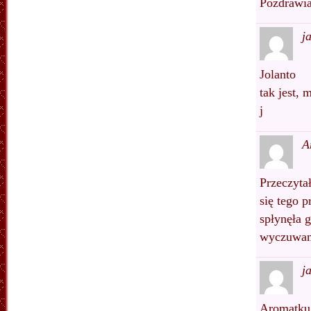
Pozdrawia
j
Jolanto
tak jest, 
j
A
Przeczyta
się tego p
spłynęła 
wyczuwam 
j
Aromatku