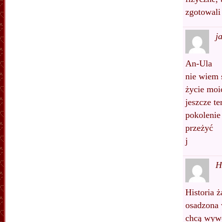
zgotowali
j
An-Ula
nie wiem s
życie moi
jeszcze t
pokolenie
przeżyć
j
H
Historia ż
osadzona 
chcą wywo