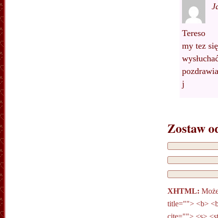
J
Tereso
my tez si
wysłuchać
pozdrawia
j
Zostaw o
XHTML:
Możes
title=""> <b> <
cite=""> <s> <s