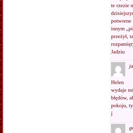
te rzezie
dzisiejsz
potworne 
innym „pi
przeżył, t
rozpamięt
Jadziu
j
Helen
wydaje mi
błędów, a
pokoju, ty
j
g