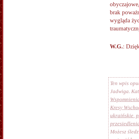
obyczajowe,
brak poważn
wygląda życ
traumatycz
W.G.
: Dzię
Ten wpis opu
Jadwiga. Ka
Wspomnieni
Kresy Wscho
ukraińskie
,
p
przesiedleni
Możesz śledz