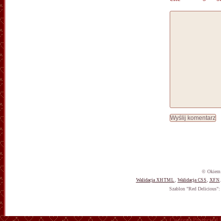
© Okiem 
Walidacja
,
Walidacja
,
XHTML
CSS
XFN
Szablon "Red Delicious"
Content Protected