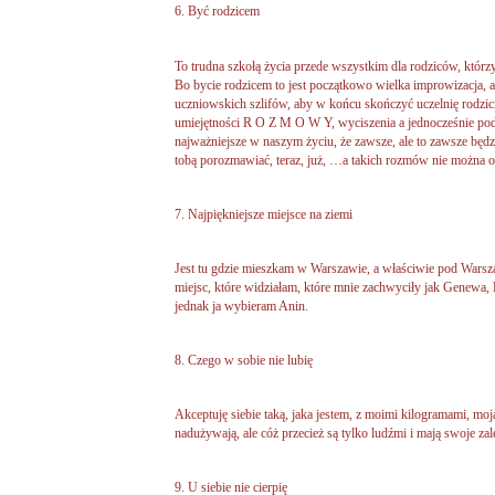
6. Być rodzicem
To trudna szkołą życia przede wszystkim dla rodziców, którzy
Bo bycie rodzicem to jest początkowo wielka improwizacja, 
uczniowskich szlifów, aby w końcu skończyć uczelnię rodzici
umiejętności R O Z M O W Y, wyciszenia a jednocześnie podk
najważniejsze w naszym życiu, że zawsze, ale to zawsze będ
tobą porozmawiać, teraz, już, …a takich rozmów nie można o
7. Najpiękniejsze miejsce na ziemi
Jest tu gdzie mieszkam w Warszawie, a właściwie pod Wars
miejsc, które widziałam, które mnie zachwyciły jak Genewa, 
jednak ja wybieram Anin.
8. Czego w sobie nie lubię
Akceptuję siebie taką, jaka jestem, z moimi kilogramami, moją
nadużywają, ale cóż przecież są tylko ludźmi i mają swoje zal
9. U siebie nie cierpię