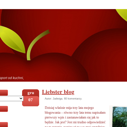
sport od kuchni,
Liebster blog
gru
07
Autor: Jadwiga.
60 komentarzy
.
Dzisiaj właśnie mija trzy lata mojego
blogowania – równo trzy lata temu napisałam
pierwszy wpis i zastanawiałam się jak to
będzie. Jak jest? Jest mi trudno odpowiedzieć