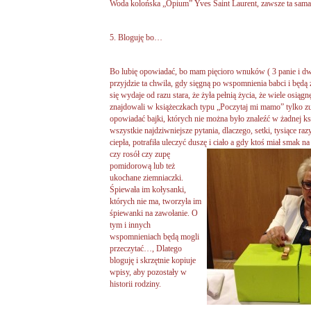
Woda kolońska „Opium” Yves Saint Laurent, zawsze ta sama 
5. Bloguję bo…
Bo lubię opowiadać, bo mam pięcioro wnuków ( 3 panie i d
przyjdzie ta chwila, gdy sięgną po wspomnienia babci i będą z
się wydaje od razu stara, że żyła pełnią życia, że wiele osiągnęł
znajdowali w książeczkach typu „Poczytaj mi mamo” tylko zup
opowiadać bajki, których nie można było znaleźć w żadnej ks
wszystkie najdziwniejsze pytania, dlaczego, setki, tysiące raz
ciepła, potrafiła uleczyć duszę i ciało a gdy ktoś miał smak n
czy rosół czy zupę
pomidorową lub też
ukochane ziemniaczki.
Śpiewała im kołysanki,
których nie ma, tworzyła im
śpiewanki na zawołanie. O
tym i innych
wspomnieniach będą mogli
przeczytać…, Dlatego
bloguję i skrzętnie kopiuje
wpisy, aby pozostały w
historii rodziny.