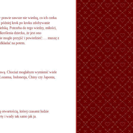
 prawie zawsze nie wiedzą, co ich czeka.
a później krok po kroku zdobywanie
elską. Potrzeba do tego wiedzy, miłości,
reślenia dziecku, że jest ono
zie mogło przyjść i powiedzieć: … muszę z
dkładać na potem.
zawą. Chociaż mogłabym wymienić wiele
Lozanna, Indonezja, Chiny czy Japonia,
 otwartością, której czasami ludzie
ety i wady tak samo jak ja.