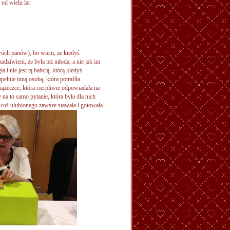
od wielu lat
wóch panów), bo wiem, że kiedyś
adziwieni, że była też młoda, a nie jak im
a i nie jest tą babcią, którą kiedyś
ełnie inną osobą, która potrafiła
iążeczce, która cierpliwie odpowiadała na
y na to samo pytanie, która była dla nich
a
coś ulubionego zawsze stawała i gotowała