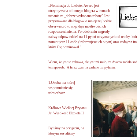
,,Nominacja
do Liebster Award jest
otrzymywana od innego blogera w ramach
uznania za „dobrze wykonaną robotę” Jest
przyznawana dla blogów o mniejszej liczbie
obserwatorów, więc daje możliwość ich
rozpowszechnienia. Po odebraniu nagrody
należy odpowiedzieć na 11 pytań otrzymanych od osoby, któ
nominujesz 11 osób (informujesz ich o tym) oraz zadajesz i
który Cię nominował.”
Wiem, że jest to zabawa, ale jest mi miło, że Avatea zadała so
ten sposób. A teraz czas na zadane mi pytania:
1.
Osoba, na której
wspomnienie się
uśmiechasz
Królowa Wielkiej Brytanii
Jej Wysokość Elżbieta II
Byliśmy na przyjęciu, na
którym zostaliśmy