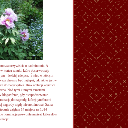
 mowa oczywiście o badmintonie. A
i, w końcu wnuki, które obserwowały
ym – lekkiej atletyce. Świat, w którym
ze chcemy być najlepsi, tak jak to jest w
cych do zwycięstwa. Brak ambicji wyrzuca
ważna. Nad tymi i innymi tematami
a w blogosferze, gdy niespodziewanie
inacją do nagrody, której tytuł brzmi
dnej nagrody nigdy nie nominował. Sama
ecznie zajęłam 14 miejsce na 1014
cie nominacja pozwoliła napisać kilka słów
inacja: