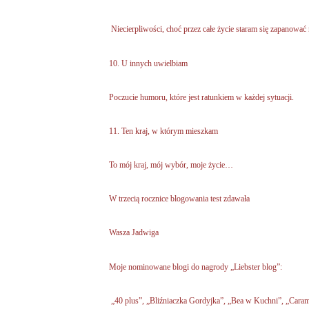
Niecierpliwości, choć przez całe życie staram się zapanować 
10. U innych uwielbiam
Poczucie humoru, które jest ratunkiem w każdej sytuacji.
11. Ten kraj, w którym mieszkam
To mój kraj, mój wybór, moje życie…
W trzecią rocznice blogowania test zdawała
Wasza Jadwiga
Moje nominowane blogi do nagrody „Liebster blog”:
„40 plus”, „Bliźniaczka Gordyjka”, „Bea w Kuchni”, „Cara