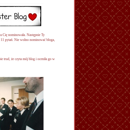
ra Cię nominowała. Następnie Ty
m 11 pytań. Nie wolno nominować bloga,
bie trud, że czyta mój blog i oceniła go w