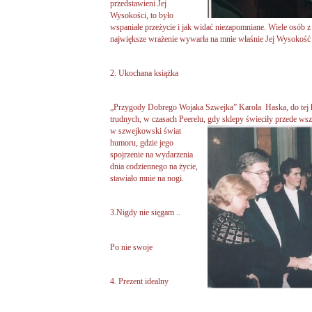
przedstawieni Jej
Wysokości, to było
wspaniałe przeżycie i jak widać niezapomniane. Wiele osób z
największe wrażenie wywarła na mnie właśnie Jej Wysokość E
2. Ukochana książka
„Przygody Dobrego Wojaka Szwejka” Karola Haska, do tej k
trudnych, w czasach Peerelu, gdy sklepy świeciły przede ws
w szwejkowski świat
humoru, gdzie jego
spojrzenie na wydarzenia
dnia codziennego na życie,
stawiało mnie na nogi.
3.Nigdy nie sięgam ..
Po nie swoje
4. Prezent idealny