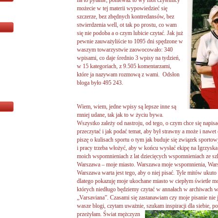
na to pytanie, ponieważ to wy moi czytelnicy
możecie w tej materii wypowiedzieć się
szczerze, bez zbędnych kontredansów, bez
stwierdzenia well, ot tak po prostu, co wam
się nie podoba a o czym lubicie czytać. Jak już
pewnie zauważyliście to 1095 dni spędzone w
waszym towarzystwie zaowocowało: 340
wpisami, co daje średnio 3 wpisy na tydzień,
w 15 kategoriach, z 9.505 komentarzami,
które ja nazywam rozmową z wami. Odsłon
bloga było 495 243.
Wiem, wiem, jedne wpisy są lepsze inne są
mniej udane, tak jak to w życiu bywa.
Wszystko zależy od nastroju, od tego, o czym chce się napisa
przeczytać i jak podać temat, aby był strawny a może i nawet 
piszę o kulisach sportu o tym jak buduje się związek sportow
i pracy trzeba włożyć, aby w końcu wysłać ekipę na Igrzyska O
moich wspomnieniach z lat dziecięcych wspomnieniach ze sz
Warszawa – moje miasto. Warszawa moje wspomnienia, War
Warszawa warta jest tego, aby o niej pisać. Tyle mitów ukut
dlatego pokazuję moje ukochane miasto w ciepłym świetle mo
których niedługo będziemy czytać w annałach w archiwach 
„Varsaviana”. Czasami się zastanawiam czy moje pisanie nie
wasze blogi, czytam uważnie, szukam inspiracji dla siebie, p
przeżyłam.
Świat mężczyzn