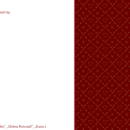
nad nią.
mba”, „Helena Rotwand”, „Kasia z