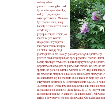
walczących o
pierwszeństwo, gdzie fakt
bycia kobietą nie dawał jej
żadnych przywilejów,
wręcz przeciwnie. Musiałaś
być osobowością, silną
kobietą z charakterem, która
uczyła się w
przyśpieszonym tempie jak
można w tym świecie
zmajoryzowanym przez
mężczyzn znaleźć miejsce
dla siebie, swojej pasji,
promocji nowo powstałego polskiego związku sportowego –
przecież równorzędnym było życie prywatne, rodzina, dziec
babcię pracującą również w najtrudniejszym związku sportow
współzawodnictwo jest na pierwszym miejscu zawsze, bo zaws
sporcie, bo po to się właśnie wkracza w ten krąg ludzi dążą
cię zawsze na margines, a na starcie ambicja jest niezwykle 
zastanawiałam się, bo chciałam jakoś uczcić te moje trzy lat
otrzymałam informację w komentarzu z dnia 5.12.2012 r z nom
„Liebster blog”. Przez trzy lata blogowania nikt mnie do ża
zgłosiłam się do konkursu „Blog Roku, 2010” w którym ostat
zgłoszonych blogów w kategorii „Ja i moje życie”. Jak widzi
refleksji dotyczących mojego blogowania. Oto nadesłana nom