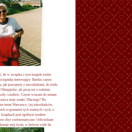
ć, ile w związku z tym książek trzeba
ociupinkę interesujący. Bardzo często
y, jak pracujemy z zawodnikami, ile trudu
limpijskie, ale piszę też o rodzinie,
koły i studiów. Często wracam do tematu
szawa moje smaki. Dlaczego? Bo
o na temat Warszawy i jej mieszkańców,
ich wspomnień tych trudnych i tych, o
w książkach pod ogólnym tytułem
 jest zbyt wielotematyczne. Odwiedzam
okazuje mój świat, w którym wiele lat