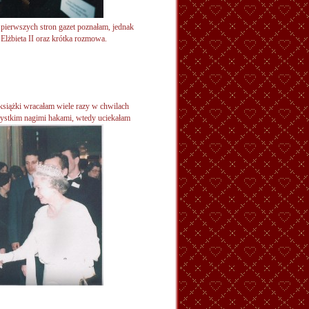
 pierwszych stron gazet poznałam, jednak
lżbieta II oraz krótka rozmowa.
siążki wracałam wiele razy w chwilach
zystkim nagimi hakami, wtedy
uciekałam