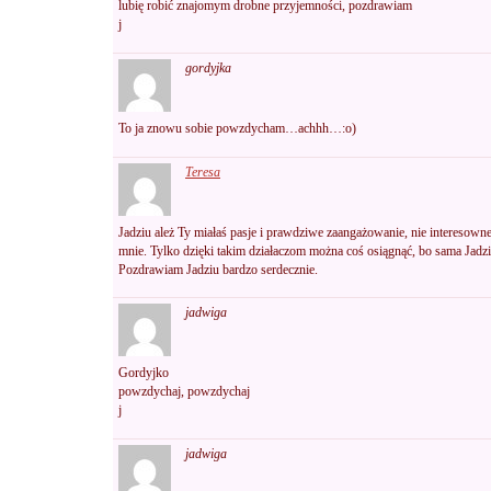
lubię robić znajomym drobne przyjemności, pozdrawiam
j
gordyjka
To ja znowu sobie powzdycham…achhh…:o)
Teresa
Jadziu ależ Ty miałaś pasje i prawdziwe zaangażowanie, nie interesowne 
mnie. Tylko dzięki takim działaczom można coś osiągnąć, bo sama Jadziu 
Pozdrawiam Jadziu bardzo serdecznie.
jadwiga
Gordyjko
powzdychaj, powzdychaj
j
jadwiga