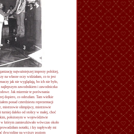
nizację najważniejszej imprezy polskiej,
y na własne oczy widziałam, co to jest
naczy jak nie wyglądają, bo ich nie było,
est najlepszym zawodnikiem i zawodniczka
odowe. Jak mizernie te porównania
rej dopiero, co odeszłam. Tam wielkie
em ponad czterdziestu reprezentacji
, mistrzowie olimpijscy, mistrzowie
 turniej daleko od stolicy w małej, choć
uskim, położonym w województwie
c, w którym zamieszkiwało wówczas około
prowadziłam notatki, i łzy napływały mi
wać dyscyplinę na wyższy poziom