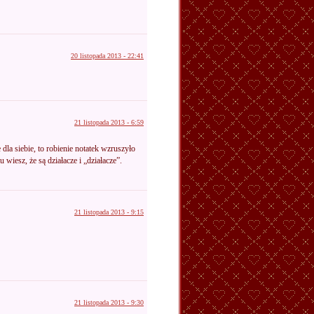
20 listopada 2013 - 22:41
21 listopada 2013 - 6:59
dla siebie, to robienie notatek wzruszyło
wiesz, że są działacze i „działacze”.
21 listopada 2013 - 9:15
21 listopada 2013 - 9:30