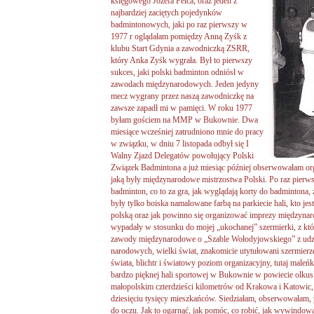
księgowego Józefa Pelca, oraz jeden z
najbardziej zaciętych pojedynków
badmintonowych, jaki po raz pierwszy w
1977 r oglądałam pomiędzy Anną Zyśk z
klubu Start Gdynia a zawodniczką ZSRR,
który Anka Zyśk wygrała. Był to pierwszy
sukces, jaki polski badminton odniósł w
zawodach międzynarodowych. Jeden jedyny
mecz wygrany przez naszą zawodniczkę na
zawsze zapadł mi w pamięci. W roku 1977
byłam gościem na MMP w Bukownie. Dwa
miesiące wcześniej zatrudniono mnie do pracy
w związku, w dniu 7 listopada odbył się I
Walny Zjazd Delegatów powołujący Polski
Związek Badmintona a już miesiąc później obserwowałam orga
jaką były międzynarodowe mistrzostwa Polski. Po raz pierwsz
badminton, co to za gra, jak wyglądają korty do badmintona, z
były tylko boiska namalowane farbą na parkiecie hali, kto j
polską oraz jak powinno się organizować imprezy międzynar
wypadały w stosunku do mojej „ukochanej” szermierki, z któ
zawody międzynarodowe o „Szable Wołodyjowskiego” z udział
narodowych, wielki świat, znakomicie utytułowani szermierze
świata, blichtr i światowy poziom organizacyjny, tutaj maleńki
bardzo pięknej hali sportowej w Bukownie w powiecie olk
małopolskim czterdzieści kilometrów od Krakowa i Katowi
dziesięciu tysięcy mieszkańców. Siedziałam, obserwowałam, 
do oczu. Jak to ogarnąć, jak pomóc, co robić, jak wywindo