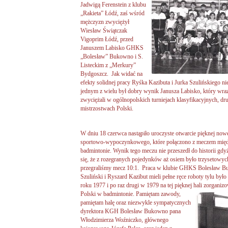
Jadwigą Ferenstein z klubu
„Rakieta” Łódź, zaś wśród
mężczyzn zwyciężył
Wiesław Świątczak
Vigoprim Łódź, przed
Januszem Labisko GHKS
„Bolesław” Bukowno i S.
Listeckim z „Merkury”
Bydgoszcz. Jak widać na
efekty solidnej pracy Ryśka Kazibuta i Jurka Szulińskiego ni
jednym z wielu był dobry wynik Janusza Labisko, który wra
zwyciężali w ogólnopolskich turniejach klasyfikacyjnych, 
mistrzostwach Polski.
W dniu 18 czerwca nastąpiło uroczyste otwarcie pięknej no
sportowo-wypoczynkowego, które połączono z meczem mi
badmintonie. Wynik tego meczu nie przeszedł do historii gdyż
się, że z rozegranych pojedynków aż osiem było trzysetowy
przegraliśmy mecz 10:1. Praca w klubie GHKS Bolesław Buk
Szuliński i Ryszard Kazibut mieli pełne ręce roboty tylu był
roku 1977 i po raz drugi w 1979 na tej pięknej hali zorga
Polski w badmintonie.
Pamiętam zawody,
pamiętam halę oraz niezwykle sympatycznych
dyrektora KGH Bolesław Bukowno pana
Włodzimierza Woźniczko, głównego