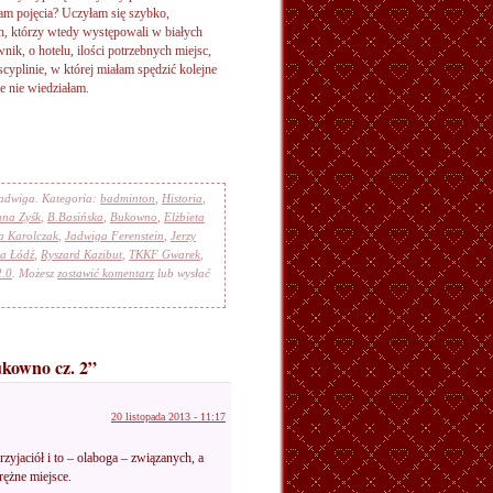
łam pojęcia? Uczyłam się szybko,
ch, którzy wtedy występowali w białych
ik, o hotelu, ilości potrzebnych miejsc,
cyplinie, w której miałam spędzić kolejne
e nie wiedziałam.
Jadwiga. Kategoria:
badminton
,
Historia
,
na Zyśk
,
B.Basińska
,
Bukowno
,
Elżbieta
a Karolczak
,
Jadwiga Ferenstein
,
Jerzy
ta Łódź
,
Ryszard Kazibut
,
TKKF Gwarek
,
2.0
. Możesz
zostawić komentarz
lub wysłać
kowno cz. 2”
20 listopada 2013 - 11:17
yjaciół i to – olaboga – związanych, a
rężne miejsce.