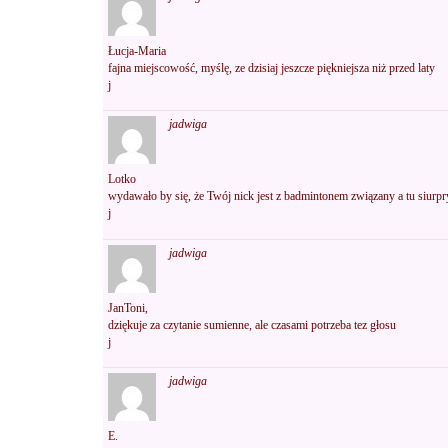
Łucja-Maria
fajna miejscowość, myślę, ze dzisiaj jeszcze piękniejsza niż przed laty
j
jadwiga
Lotko
wydawało by się, że Twój nick jest z badmintonem związany a tu siurpr
j
jadwiga
JanToni,
dziękuje za czytanie sumienne, ale czasami potrzeba tez głosu
j
jadwiga
E.