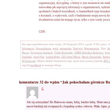
organizacyjny, dyscyplinę, o której w tym momencie nie mia
notowałam jak najwięcej informacji o organizatorach, sędzia
spodniach i białych koszulkach, w kamizelkach typu bezrękawn
o kosztach, o wpływach, czyli o badmintonie mojej nowej dys
dwadzieścia osiem lat mojego życia, tylko o tym wtedy jeszcz
CDN.
Ten wpis opublikowano dnia środa, 20 listopada 2013 o godz. 8:40, autor: 
Informacje
,
Opowiadania
,
sport
,
szermierka
,
Tradycje
,
Wspomnienia
. Tagi:
An
Hacuś
,
Eugeniusz Satelecki
,
Feliks Kościelski
,
GHKS Bolesław Bukowno
,
Iren
Szuliński
,
Józef Pelc
,
Leszek Kofer
,
LZS Orzeł Olkusz
,
Maria Domańska
,
Rakie
W.Światczak
. Możesz śledzić komentarze tego wpisu przy pomocy kanału
RSS 
sygnał
trackback
ze swojego bloga.
komentarze 32 do wpisu “Jak pokochałam górnicze Bu
E.
Ale się ucieszyłam! Bo Bukowno znam, lubię, bardzo lubię. Mam tam prz
nawet bardziej niż związanych z kopalnią cynku i ołowiu. Małe, fajne, p