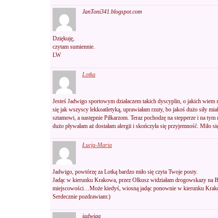
JanToni341.blogspot.com
Dziękuję,
czytam sumiennie.
LW
Lotka
Jesteś Jadwigo sportowym działaczem takich dyscyplin, o jakich wiem 
się jak wszyscy lekkoatletyką, uprawiałam rzuty, bo jakoś dużo siły m
sztamowi, a następnie Piłkarzom. Teraz pochodzę na stepperze i na ty
dużo pływałam aż dostałam alergii i skończyła się przyjemność. Miło si
Łucja-Maria
Jadwigo, powtórzę za Lotką bardzo miło się czyta Twoje posty.
Jadąc w kierunku Krakowa, przez Olkusz widziałam drogowskazy na B
miejscowości…Może kiedyś, wiosną jadąc ponownie w kierunku Krako
Serdecznie pozdrawiam:)
jadwiga