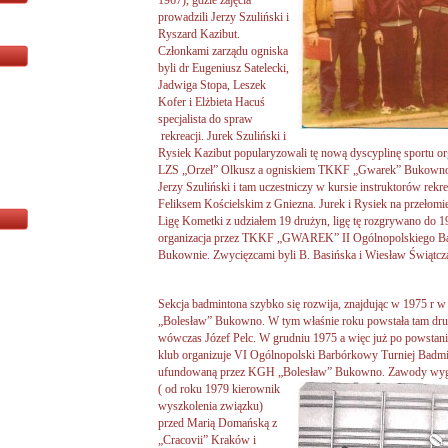
1967), gdzie zajęcia
prowadzili Jerzy Szuliński i
Ryszard Kazibut.
Członkami zarządu ogniska
byli dr Eugeniusz Satelecki,
Jadwiga Stopa, Leszek
Kofer i Elżbieta Hacuś
specjalista do spraw
rekreacji. Jurek Szuliński i
Rysiek Kazibut popularyzowali tę nową dyscyplinę sportu 
LZS „Orzeł” Olkusz a ogniskiem TKKF „Gwarek” Bukowno. 
Jerzy Szuliński i tam uczestniczy w kursie instruktorów rekre
Feliksem Kościelskim z Gniezna. Jurek i Rysiek na przełom
Ligę Kometki z udziałem 19 drużyn, ligę tę rozgrywano do 
organizacja przez TKKF „GWAREK” II Ogólnopolskiego B
Bukownie. Zwycięzcami byli B. Basińska i Wiesław Świątcz
Sekcja badmintona szybko się rozwija, znajdując w 1975 r
„Bolesław” Bukowno. W tym właśnie roku powstała tam dru
wówczas Józef Pelc. W grudniu 1975 a więc już po powstaniu
klub organizuje VI Ogólnopolski Barbórkowy Turniej Badm
ufundowaną przez KGH „Bolesław” Bukowno.
Zawody wygr
( od roku 1979 kierownik
wyszkolenia związku)
przed Marią Domańską z
„Cracovii” Kraków i