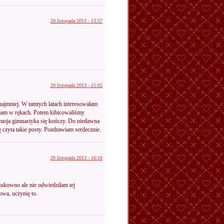
20 listopada 2013 - 13:57
20 listopada 2013 - 15:02
najmniej. W tamtych latach interesowałam
iałam w rękach. Potem kibicowaliśmy
m moja gimnastyka się kończy. Do niedawna
ę czyta takie posty. Pozdrawiam serdecznie.
20 listopada 2013 - 16:16
ukowno ale nie odwiedziłam tej
wa, uczynię to.