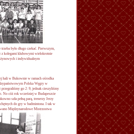
e trzeba było długo czekać. Pierwszym,
z z kolegami klubowymi wielokrotnie
drużynowych i indywidualnym
wej hali w Bukownie w ramach ośrodka
ędzypaństwowym Polska Węgry w
 przegraliśmy go 2: 9, jednak cieszyliśmy
ch. No cóż rok wcześniej w Budapeszcie
owno szła pełną parą, trenerzy Jerzy
o chętnych do gry w badmintona. I tak w
nizowano Międzynarodowe Mistrzostwa