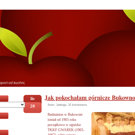
sport od kuchni,
Jak pokochałam górnicze Bukowno 
lis
20
Autor: Jadwiga.
32 komentarze
.
Badminton
w Bukownie
istniał od 1965 roku
początkowo w ognisku
TKKF GWAREK (1965-