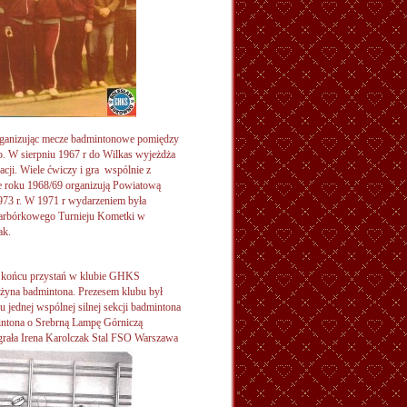
organizując mecze badmintonowe pomiędzy
W sierpniu 1967 r do Wilkas wyjeżdża
acji. Wiele ćwiczy i gra wspólnie z
ie roku 1968/69 organizują Powiatową
1973 r. W 1971 r wydarzeniem była
arbórkowego Turnieju Kometki w
ak.
 w końcu przystań w klubie GHKS
żyna badmintona. Prezesem klubu był
 jednej wspólnej silnej sekcji badmintona
intona o Srebrną Lampę Górniczą
ała Irena Karolczak Stal FSO Warszawa