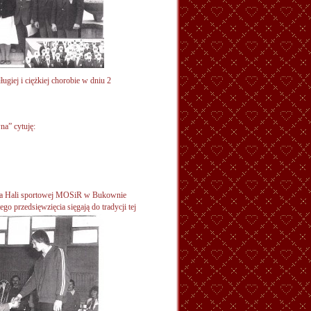
ugiej i ciężkiej chorobie w dniu 2
na” cytuję:
 na Hali sportowej MOSiR w Bukownie
tego przedsięwzięcia sięgają do
tradycji tej