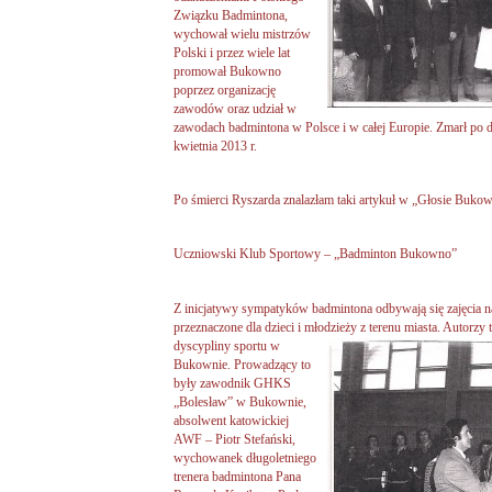
Związku Badmintona,
wychował wielu mistrzów
Polski i przez wiele lat
promował Bukowno
poprzez organizację
zawodów oraz udział w
zawodach badmintona w Polsce i w całej Europie. Zmarł po dł
kwietnia 2013 r.
Po śmierci Ryszarda znalazłam taki artykuł w „Głosie Bukow
Uczniowski Klub Sportowy – „Badminton Bukowno”
Z inicjatywy sympatyków badmintona odbywają się zajęcia
przeznaczone dla dzieci i młodzieży z terenu miasta. Autorzy 
dyscypliny sportu w
Bukownie. Prowadzący to
były zawodnik GHKS
„Bolesław” w Bukownie,
absolwent katowickiej
AWF – Piotr Stefański,
wychowanek długoletniego
trenera badmintona Pana