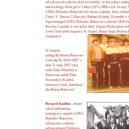
od sukcesu do sukcesu dość powiedzieć, że jest jedną z naj
katowickiego. Klub gra w I lidze (1975-1989) czyli 14 razy
GHKS Bolesław Bukowno był Janusz Labisko, który zdobył 11
Ćmiel, A. Tomsia, T. Barczyk, Barbara Kulanty 10 medali w t
reprezentująca GHKS Bolesław Bukowno a obecnie SKB Suwał
Kowina 2 medale w tym jeden złoty, Danuta Miska jeden sr
Artur Ćmiel jeden brązowy, K. Kopeć, Basia Stopa, Bożena F
Szuliński jr.
W uznaniu
zasług dla Miasta Bukowno
Uchwałą Nr XI/61/2007 z
dnia 31 maja 2007 roku
radni Rady Miejskiej w
Bukownie nadali Panu
Ryszardowi Kazibut
honorowy tytuł „Zasłużony
dla Miasta Bukowno”.
Ryszard
Kazibut – t
rener
sekcji badmintona,
istniejącej w ramach GHKS
Boleśław Bukowno,
odznaczony wieloma
odznaczeniami Polskiego