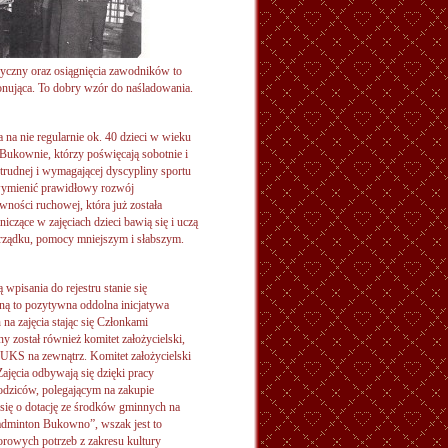
ryczny oraz osiągnięcia zawodników to
ponująca. To dobry wzór do naśladowania.
 na nie regularnie ok. 40 dzieci w wieku
 Bukownie, którzy poświęcają sobotnie i
 trudnej i wymagającej dyscypliny sportu
wymienić prawidłowy rozwój
wności ruchowej, która już została
czące w zajęciach dzieci bawią się i uczą
 porządku, pomocy mniejszym i słabszym.
pisania do rejestru stanie się
ną to pozytywna oddolna inicjatywa
na zajęcia stając się Członkami
został również komitet założycielski,
 UKS na zewnątrz. Komitet założycielski
Zajęcia odbywają się dzięki pracy
odziców, polegającym na zakupie
 się o dotację ze środków gminnych na
adminton Bukowno”, wszak jest to
orowych potrzeb z zakresu kultury