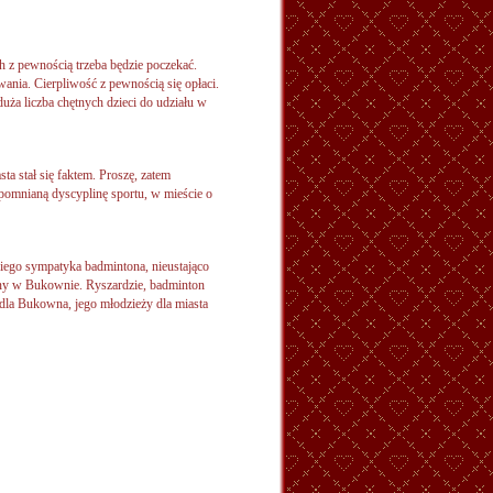
 z pewnością trzeba będzie poczekać.
nia. Cierpliwość z pewnością się opłaci.
uża liczba chętnych dzieci do udziału w
stał się faktem. Proszę, zatem
omnianą dyscyplinę sportu, w mieście o
kiego sympatyka badmintona, nieustająco
iny w Bukownie. Ryszardzie, badminton
o dla Bukowna, jego młodzieży dla miasta