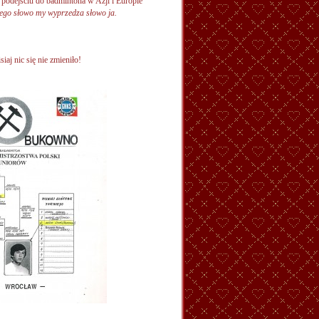
podejściu do badmintona w Azji i Europie
niego słowo my wyprzedza słowo ja.
iaj nic się nie zmieniło!