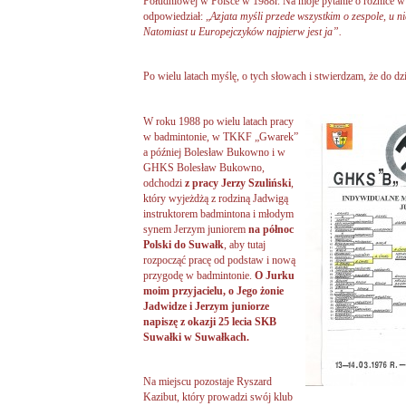
Południowej w Polsce w 1988r. Na moje pytanie o różnice w 
odpowiedział: „
Azjata myśli przede wszystkim o zespole, u 
Natomiast u Europejczyków najpierw jest ja”.
Po wielu latach myślę, o tych słowach i stwierdzam, że do dzis
W roku 1988
po wielu latach pracy
w badmintonie, w TKKF „Gwarek”
a później Bolesław Bukowno i w
GHKS Bolesław Bukowno,
odchodzi
z pracy Jerzy Szuliński
,
który wyjeżdżą z rodziną Jadwigą
instruktorem badmintona i młodym
synem Jerzym juniorem
na północ
Polski do Suwałk
, aby tutaj
rozpocząć pracę od podstaw i nową
przygodę w badmintonie.
O Jurku
moim przyjacielu, o Jego żonie
Jadwidze i Jerzym juniorze
napiszę z okazji 25 lecia SKB
Suwałki w Suwałkach.
Na miejscu pozostaje Ryszard
Kazibut, który prowadzi swój klub