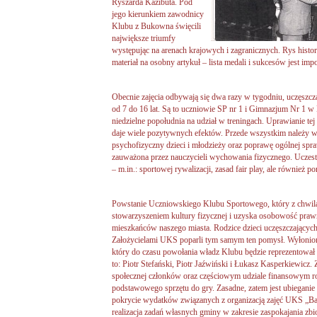
Ryszarda Kazibuta. Pod
jego kierunkiem zawodnicy
Klubu z Bukowna święcili
największe triumfy
występując na arenach krajowych i zagranicznych. Rys histo
materiał na osobny artykuł – lista medali i sukcesów jest im
Obecnie zajęcia odbywają się dwa razy w tygodniu, uczęszcza
od 7 do 16 lat. Są to uczniowie SP nr 1 i Gimnazjum Nr 1 w
niedzielne popołudnia na udział w treningach. Uprawianie tej
daje wiele pozytywnych efektów. Przede wszystkim należy 
psychofizyczny dzieci i młodzieży oraz poprawę ogólnej spra
zauważona przez nauczycieli wychowania fizycznego. Uczestni
– m.in.: sportowej rywalizacji, zasad fair play, ale również
Powstanie Uczniowskiego Klubu Sportowego, który z chwilą w
stowarzyszeniem kultury fizycznej i uzyska osobowość praw
mieszkańców naszego miasta. Rodzice dzieci uczęszczających 
Założycielami UKS poparli tym samym ten pomysł. Wyłoniony 
który do czasu powołania władz Klubu będzie reprezentował
to: Piotr Stefański, Piotr Jaźwiński i Łukasz Kasperkiewicz. 
społecznej członków oraz częściowym udziale finansowym r
podstawowego sprzętu do gry. Zasadne, zatem jest ubieganie
pokrycie wydatków związanych z organizacją zajęć UKS „B
realizacja zadań własnych gminy w zakresie zaspokajania zbi