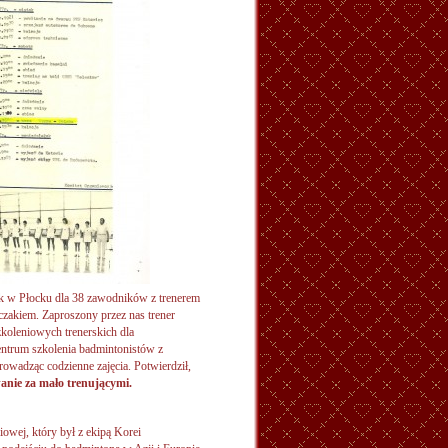
k w Płocku dla 38 zawodników z trenerem
akiem. Zaproszony przez nas trener
zkoleniowych trenerskich dla
entrum szkolenia badmintonistów z
owadząc codzienne zajęcia. Potwierdził,
anie za mało trenującymi.
iowej, który był z ekipą Korei