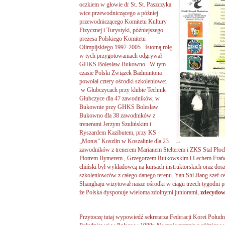
oczkiem w głowie dr St. St. Paszczyka
wice przewodniczącego a później
przewodniczącego Komitetu Kultury
Fizycznej i Turystyki, późniejszego
prezesa Polskiego Komitetu
Olimpijskiego 1997-2005. Istotną rolę
w tych przygotowaniach odgrywał
GHKS Bolesław Bukowno. W tym
czasie Polski Związek Badmintona
powołał cztery ośrodki szkoleniowe:
w Głubczycach przy klubie Technik
Głubczyce dla 47 zawodników, w
Bukownie przy GHKS Bolesław
Bukowno dla 38 zawodników z
trenerami Jerzym Szulińskim i
Ryszardem Kazibutem, przy KS
„Motus” Koszlin w Koszalinie dla 23
zawodników z trenerem Marianem Stelterem i ZKS Stal Płoc
Piotrem Bytnerem , Grzegorzem Rutkowskim i Lechem Frańcz
chiński był wykładowcą na kursach instruktorskich oraz dos
szkoleniowców z całego danego terenu. Yan Shi Jiang szef c
Shanghaju wizytował nasze ośrodki w ciągu trzech tygodni pr
że Polska dysponuje wieloma zdolnymi juniorami,
zdecydow
Przytoczę tutaj wypowiedź sekretarza Federacji Korei Połudn