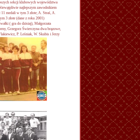
lepszych sekcji klubowych województwa
. Niewątpliwie najlepszym zawodnikiem
 medali w tym 3 złote; A. Straś, A.
ym 3 złote (dane z roku 2001)
ki ( gra do dzisiaj), Małgorzata
ebrny, Grzegorz Świerczyna dwa brązowe,
lakiewicz, P.
Leśniak, W. Skubis i Jerzy