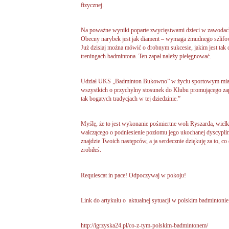
fizycznej.
Na poważne wyniki poparte zwycięstwami dzieci w zawodach
Obecny narybek jest jak diament – wymaga żmudnego szlifowa
Już dzisiaj można mówić o drobnym sukcesie, jakim jest tak d
treningach badmintona. Ten zapał należy pielęgnować.
Udział UKS „Badminton Bukowno” w życiu sportowym miasta 
wszystkich o przychylny stosunek do Klubu promującego zap
tak bogatych tradycjach w tej dziedzinie.”
Myślę, że to jest wykonanie pośmiertne woli Ryszarda, wiel
walczącego o podniesienie poziomu jego ukochanej dyscypl
znajdzie Twoich następców, a ja serdecznie dziękuję za to, c
zrobiłeś.
Requiescat in pace! Odpoczywaj w pokoju!
Link do artykułu o aktualnej sytuacji w polskim badmintonie
http://igrzyska24.pl/co-z-tym-polskim-badmintonem/