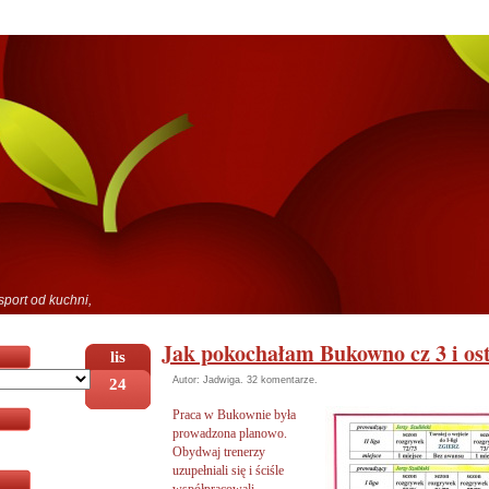
sport od kuchni,
Jak pokochałam Bukowno cz 3 i os
lis
24
Autor: Jadwiga.
32 komentarze
.
Praca w Bukownie
była
prowadzona planowo.
Obydwaj trenerzy
uzupełniali się i ściśle