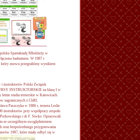
opolska Spartakiadę Młodzieży w
 włączono badminton. W 1987 r
który znowu przegraliśmy wynikiem
w i instruktorów Polski Związek
A KURSY INSTRUKTORSKIE na klasę I w
letnie studia trenerskie w Katowicach.
rów zagranicznych z ChRL
sława Paszczyka w 1986 r, trenera Leslie
200 instruktorów przy współpracy zespołu
Perkowskiego i dr F. Siwko. Opracowali
lata ze szczególnym uwzględnieniem
h oraz bezpośredniego przygotowania
iorów 1987, które miały odbyć się w