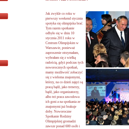
Jak zwykle co roku w
pierwszy weekend stycznia
spotyka się olimpijska brać.
Tym razem spotkanie
odbyło się w dniu 10
stycznia 2011 roku w
Centrum Olimpijskim w
Warszawie, ponieważ
zaproszenie otrzymałam,
wybrałam się z wielką
radością, gdyż podczas tych
noworocznych spotkań,
mamy możliwość zobaczyć
się z wieloma znajomymi,
którzy, na co dzień zajęci są
pracą bądź, jako trenerzy,
bądź, jako organizatorzy,
albo też praca zawodowa
ich goni a na spotkania ze
znajomymi już brakuje
doby. Noworoczne
Spotkanie Rodziny
Olimpijskiej gromadzi
zawsze ponad 600 osób i