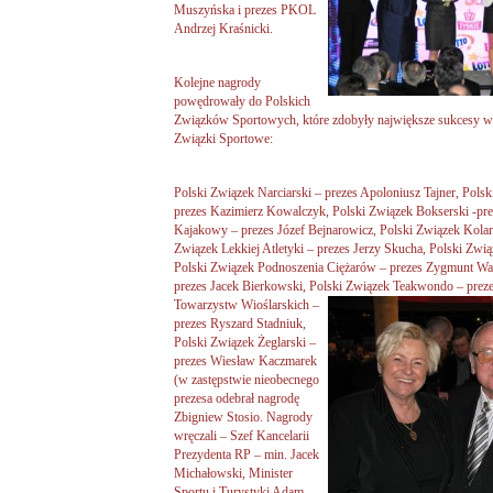
Muszyńska i prezes PKOL
Andrzej Kraśnicki.
Kolejne nagrody
powędrowały do Polskich
Związków Sportowych, które zdobyły największe sukcesy w
Związki Sportowe:
Polski Związek Narciarski – prezes Apoloniusz Tajner, Pol
prezes Kazimierz Kowalczyk, Polski Związek Bokserski -pre
Kajakowy – prezes Józef Bejnarowicz, Polski Związek Kolar
Związek Lekkiej Atletyki – prezes Jerzy Skucha, Polski Zwią
Polski Związek Podnoszenia Ciężarów – prezes Zygmunt Was
prezes Jacek Bierkowski, Polski Związek Teakwondo – prez
Towarzystw
Wioślarskich –
prezes Ryszard Stadniuk,
Polski Związek Żeglarski –
prezes Wiesław Kaczmarek
(w zastępstwie nieobecnego
prezesa odebrał nagrodę
Zbigniew Stosio. Nagrody
wręczali – Szef Kancelarii
Prezydenta RP – min. Jacek
Michałowski, Minister
Sportu i Turystyki Adam