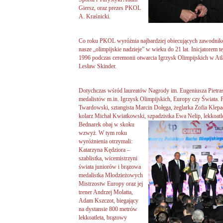
Giersz, oraz prezes PKOL
A. Kraśnicki.
Co roku PKOL wyróżnia najbardziej obiecujących zawodnik
nasze „olimpijskie nadzieje” w wieku do 21 lat. Inicjatorem 
1996 podczas ceremonii otwarcia Igrzysk Olimpijskich w Atla
Lesław Skinder.
Dotychczas wśród laureatów Nagrody im. Eugeniusza Pietras
medalistów m.in. Igrzysk Olimpijskich, Europy czy Świata. P
Twardowski, sztangista Marcin Dołęga, żeglarka Zofia Klep
kolarz Michał Kwiatkowski,
szpadzistka Ewa Nelip, lekkoatl
Bednarek obaj w skoku
wzwyż. W tym roku
wyróżnienia otrzymali:
Katarzyna Kędziora –
szablistka, wicemistrzyni
świata juniorów i brązowa
medalistka Młodzieżowych
Mistrzostw Europy oraz jej
trener Andrzej Molatta,
Adam Kszczot, biegający
na dystansie 800 metrów
lekkoatleta, brązowy