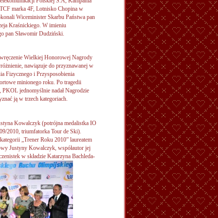
lekomunikacji Polskiej S.A, Kampania
 OTCF marka 4F, Lotnisko Chopina w
okonali Wiceminister Skarbu Państwa pan
ja Kraśnickiego. W imieniu
go pan Sławomir Dudziński.
 wręczenie Wielkiej Honorowej Nagrody
óżnienie, nawiązuje do przyznawanej w
 Fizycznego i Przysposobienia
ortowe minionego roku. Po tragedii
ski, PKOL jednomyślnie nadał Nagrodzie
znać ją w trzech kategoriach.
styna Kowalczyk (potrójna medalistka IO
/2010, triumfatorka Tour de Ski).
kategorii „Trener Roku 2010” laureatem
iowy Justyny Kowalczyk, współautor jej
zenistek w składzie Katarzyna Bachleda-