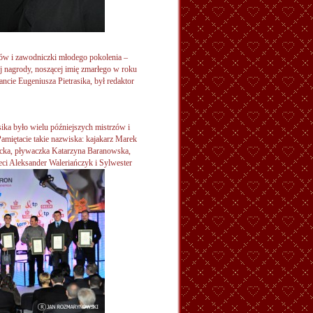
ów i zawodniczki młodego pokolenia –
tej nagrody, noszącej imię zmarłego w roku
ncie Eugeniusza Pietrasika, był redaktor
ika było wielu późniejszych mistrzów i
amiętacie takie nazwiska: kajakarz Marek
acka, pływaczka Katarzyna Baranowska,
eci Aleksander Waleriańczyk i Sylwester