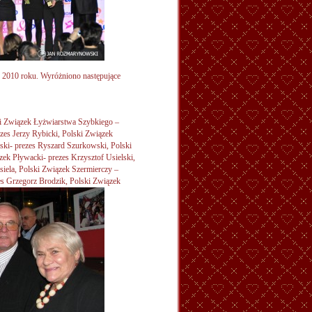
 2010 roku. Wyróżniono następujące
ski Związek Łyżwiarstwa Szybkiego –
zes Jerzy Rybicki, Polski Związek
ski- prezes Ryszard Szurkowski, Polski
zek Pływacki- prezes Krzysztof Usielski,
iela, Polski Związek Szermierczy –
es Grzegorz Brodzik, Polski Związek