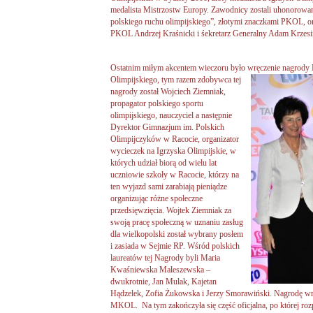
medalista Mistrzostw Europy. Zawodnicy zostali uhonorowan
polskiego ruchu olimpijskiego”, złotymi znaczkami PKOL, o
PKOL Andrzej Kraśnicki i śekretarz Generalny Adam Krzesi
Ostatnim miłym akcentem wieczoru było wręczenie nagrod
Olimpijskiego, tym razem zdobywca tej
nagrody został Wojciech Ziemniak,
propagator polskiego sportu
olimpijskiego, nauczyciel a następnie
Dyrektor Gimnazjum im. Polskich
Olimpijczyków w Racocie, organizator
wycieczek na Igrzyska Olimpijskie, w
których udział biorą od wielu lat
uczniowie szkoły w Racocie, którzy na
ten wyjazd sami zarabiają pieniądze
organizując różne społeczne
przedsięwzięcia. Wojtek Ziemniak za
swoją pracę społeczną w uznaniu zasług
dla wielkopolski został wybrany posłem
i zasiada w Sejmie RP. Wśród polskich
laureatów tej Nagrody byli Maria
Kwaśniewska Maleszewska –
dwukrotnie, Jan Mulak, Kajetan
Hądzelek, Zofia Żukowska i Jerzy Smorawiński. Nagrodę wr
MKOL. Na tym zakończyła się część oficjalna, po której rozpo