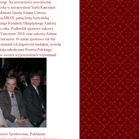
rzegi. Na uroczystości noworoczne
ka w towarzystwie Szefa Kancelarii
Ministra Sportu Adama Giersza,
nka MKOL panią Irenę Szewińską.
kiego Komitetu Olimpijskiego Andrzej
o roku. Podkreślił sportowe sukcesy
O Vancouver 2010, oraz sukcesy Adama
Vancouver. W sumie sportowo rok był
nczenistek ich brązowym medalem, wróciła
ńska zabrała nam Prezesa Polskiego
 w swoich wypowiedziach wspominali
zatorowi Sportowemu, Polskiemu