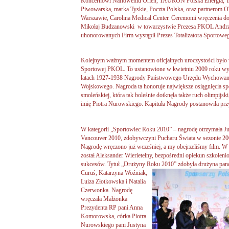
Koncernowi Naftowemu Orlen, TAURON Polska Energia, Te
Piwowarska, marka Tyskie, Poczta Polska, oraz partnerom
Warszawie, Carolina Medical Center. Ceremonii wręczenia d
Mikołaj Budzanowski w towarzystwie Prezesa PKOL Andrze
uhonorowanych Firm wystąpił Prezes Totalizatora Sportowe
Kolejnym ważnym momentem oficjalnych uroczystości było
Sportowej PKOL. To ustanowione w kwietniu 2009 roku wyr
latach 1927-1938 Nagrody Państwowego Urzędu Wychowania
Wojskowego. Nagroda ta honoruje największe osiągnięcia sp
smoleńskiej, która tak boleśnie dotknęła także ruch olimpij
imię Piotra Nurowskiego. Kapituła Nagrody postanowiła przy
W kategorii „Sportowiec Roku 2010” – nagrodę otrzymała Ju
Vancouver 2010, zdobywczyni Pucharu Świata w sezonie 2009
Nagrodę wręczono już wcześniej, a my obejrzeliśmy film. W 
został Aleksander Wierietelny, bezpośredni opiekun szkolen
sukcesów. Tytuł „Drużyny Roku 2010” zdobyła drużyna panc
Curuś, Katarzyna Woźniak,
Luiza Złotkowska i Natalia
Czerwonka. Nagrodę
wręczała Małżonka
Prezydenta RP pani Anna
Komorowska, córka Piotra
Nurowskiego pani Justyna