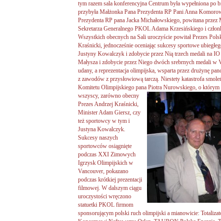
tym razem sala konferencyjna Centrum była wypełniona po b
przybyła Małżonka Pana Prezydenta RP Pani Anna Komorows
Prezydenta RP pana Jacka Michałowskiego, powitana przez 
Sekretarza Generalnego PKOL Adama Krzesińskiego i czło
Wszystkich obecnych na Sali uroczyście powitał Prezes Pols
Kraśnicki, jednocześnie oceniając sukcesy sportowe ubiegłeg
Justyny Kowalczyk i zdobycie przez Nią trzech medali na I
Małysza i zdobycie przez Niego dwóch srebrnych medali w 
udany, a reprezentacja olimpijska, wsparta przez drużynę pa
z zawodów z przysłowiową tarczą. Niestety katastrofa smole
Komitetu Olimpijskiego pana Piotra
Nurowskiego, o którym
wszyscy, zarówno obecny
Prezes Andrzej Kraśnicki,
Minister Adam Giersz, czy
też sportowcy w tym i
Justyna Kowalczyk.
Sukcesy naszych
sportowców osiągnięte
podczas XXI Zimowych
Igrzysk Olimpijskich w
Vancouver, pokazano
podczas krótkiej prezentacji
filmowej. W dalszym ciągu
uroczystości wręczono
statuetki PKOL firmom
sponsorującym polski ruch olimpijski a mianowicie: Totali