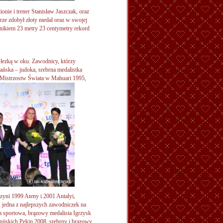
nie i trener Stanisław Jaszczak, oraz
rze zdobył złoty medal oraz w swojej
ynikiem 23 metry 23 centymetry rekord
łezką w oku. Zawodnicy, którzy
ańska – judoka, srebrna medalistka
a Mistrzostw Świata w
Mahuari 1995,
zyni 1999 Ateny i 2001 Antalyi,
, jedna z najlepszych zawodniczek na
a sportowa, brązowy medalista Igrzysk
pijskich Pekin 2008, srebrny i brązowy