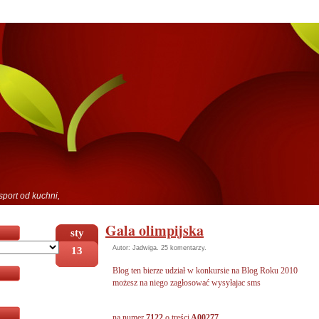
sport od kuchni,
Gala olimpijska
sty
13
Autor: Jadwiga.
25 komentarzy
.
Blog ten bierze udział w konkursie na Blog Roku 2010
możesz na niego zagłosować wysyłajac sms
na numer
7122
o treści
A00277