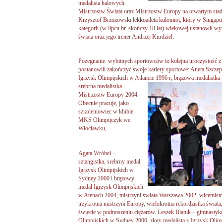
medalista halowych
Mistrzostw Świata oraz Mistrzostw Europy na otwartym stadio
Krzysztof Brzozowski lekkoatleta kulomiot, który w Singapu
kategorii (w lipcu br. skończy 18 lat) wiekowej ustanowił w
świata oraz jego trener Andrzej Kurdziel.
Pożegnanie wybitnych sportowców to kolejna uroczystość z 
postanowili zakończyć swoje kariery sportowe: Aneta Szczep
Igrzysk Olimpijskich w Atlancie 1996 r, brązowa medalistk
srebrna medalistka
Mistrzostw Europy 2004.
Obecnie pracuje, jako
szkoleniowiec w klubie
MKS Olimpijczyk we
Włocławku,
Agata Wróbel –
sztangistka, srebrny medal
Igrzysk Olimpijskich w
Sydney 2000 i brązowy
medal Igrzysk Olimpijskich
w Atenach 2004, mistrzyni świata Warszawa 2002, wicemistr
trzykrotna mistrzyni Europy, wielokrotna rekordzistka świata
świecie w podnoszeniu ciężarów. Leszek Blanik – gimnastyk
Olimpijskich w Sydney 2000, złoty medalista z Igrzysk Olim