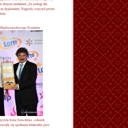
i złotymi medalami „Za zasługi dla
raz dyplomami. Nagrody wręczyli prezes
ński.
y Międzynarodowego Komitetu
ęczyła Irena Szewińska –członek
częły się spotkania bilateralne przy