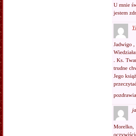
U mnie św
jestem zd
Y
Jadwigo , 
Wiedziała
. Ks. Twa
trudne ch
Jego ksią
przeczytać
pozdrawi
j
Morelko,
oczywiści