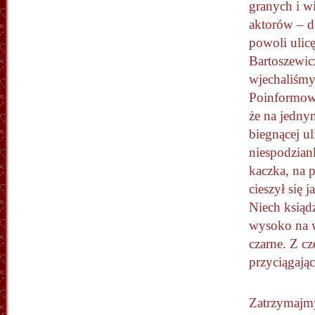
granych i w
aktorów – d
powoli ulic
Bartoszewic
wjechaliśm
Poinformow
że na jedn
biegnącej ul
niespodzian
kaczka, na 
cieszył się j
Niech ksiąd
wysoko na w
czarne. Z c
przyciągając
Zatrzymajmy