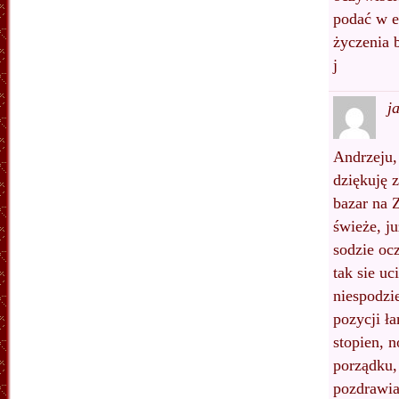
podać w 
życzenia 
j
j
Andrzeju,
dziękuję 
bazar na 
świeże, j
sodzie oc
tak sie u
niespodzi
pozycji ł
stopien, 
porządku,
pozdrawi