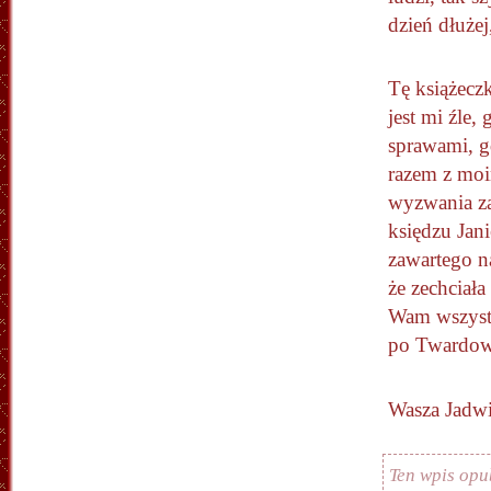
dzień dłuże
Tę książecz
jest mi źle
sprawami, g
razem z moi
wyzwania za
księdzu Jan
zawartego na
że zechciał
Wam wszyst
po Twardow
Wasza Jadw
Ten wpis opu