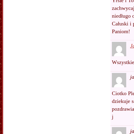
Yrsie i To
zachwycaj
niedługo o
Całuski i
Paniom!
J
Wszystkie
j
Ciotko Pl
dziekuje 
pozdrawia
j
j