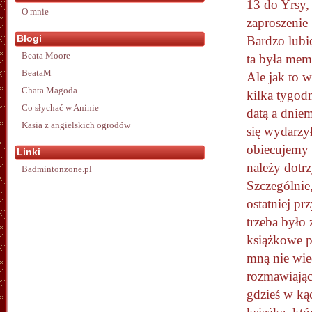
13 do Yrsy, 
O mnie
zaproszenie
Blogi
Bardzo lubię
Beata Moore
ta była mem
BeataM
Ale jak to w
Chata Magoda
kilka tygod
Co słychać w Aninie
datą a dniem
Kasia z angielskich ogrodów
się wydarzył
obiecujemy 
Linki
należy dotr
Badmintonzone.pl
Szczególnie
ostatniej p
trzeba było
książkowe po
mną nie wied
rozmawiając
gdzieś w kąc