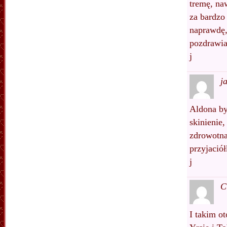
tremę, naw
za bardzo 
naprawdę,
pozdrawi
j
j
Aldona by
skinienie
zdrowotna
przyjaciół
j
C
I takim o