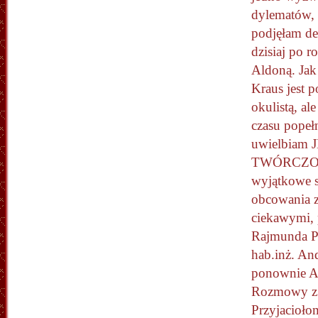
dylematów,
podjęłam de
dzisiaj po 
Aldoną. Jak
Kraus jest p
okulistą, al
czasu popełn
uwielbiam J
TWÓRCZO
wyjątkowe s
obcowania 
ciekawymi, 
Rajmunda Pa
hab.inż. An
ponownie Al
Rozmowy z 
Przyjacioło