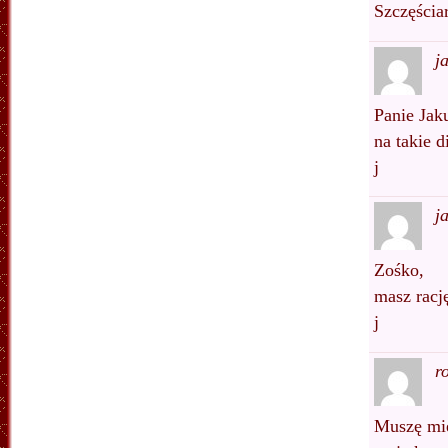
Szczęściar
j
Panie Jak
na takie 
j
j
Zośko,
masz rację
j
r
Muszę mie