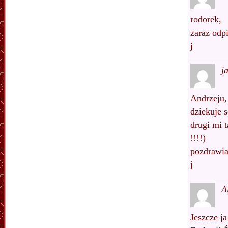
rodorek,
zaraz odp
j
j
Andrzeju,
dziekuje s
drugi mi 
!!!!)
pozdrawi
j
A
Jeszcze j