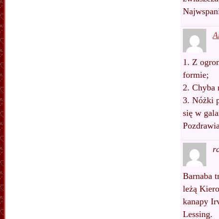
Najwspani
A
1. Z ogro
formie;
2. Chyba 
3. Nóżki 
się w gal
Pozdrawi
r
Barnaba t
leżą Kiero
kanapy Ir
Lessing.