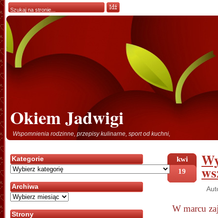
Okiem Jadwigi
Wspomnienia rodzinne, przepisy kulinarne, sport od kuchni,
Wy
Kategorie
kwi
ws
Kategorie
19
Archiwa
Aut
Archiwa
W marcu zaj
Strony