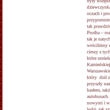
były wszędz
dziewczynka
oczach i pro
przypomnien
tak prawdzi
Prośba – ro
tak je naty
wróciliśmy 
cieszy z ty
które umieśc
Kamieńskiej
Warszawskie
który dziś 
przyszły na
hasłem, takż
autobusach. 
nowymi i wi
ludzi, tak 