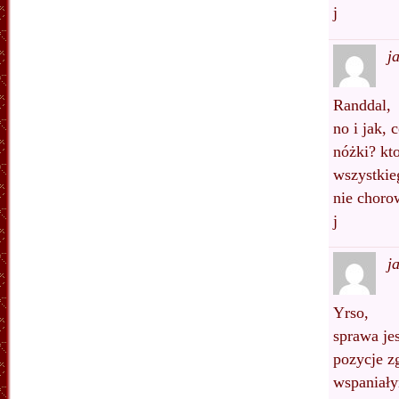
j
j
Randdal,
no i jak,
nóżki? kt
wszystkie
nie choro
j
j
Yrso,
sprawa je
pozycje z
wspaniały