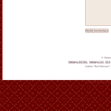
© Okiem 
Walidacja
,
Walidacja
,
XHTML
CSS
XFN
Szablon "Red Delicious"
Content Protected