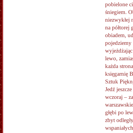
pobielone c
śniegiem. O
niezwykłej 
na półtorej
obiadem, ud
pojedziemy 
wyjeżdżając
lewo, zamia
każda stron
księgarnię 
Sztuk Piękn
Jedź jeszcze
wczoraj – za
warszawskie
głębi po lew
zbyt odległ
wspaniałych