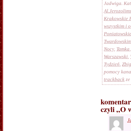
Jadwiga. Ka
Al.Jerozolim
Krakowskie 
wszystkim i 
Poniatowski
Twardowski
Nocy
,
Tamka
Warszawski
,
Tydzień
,
Zbig
pomocy kan
trackback
ze
komentar
czyli „O 
J