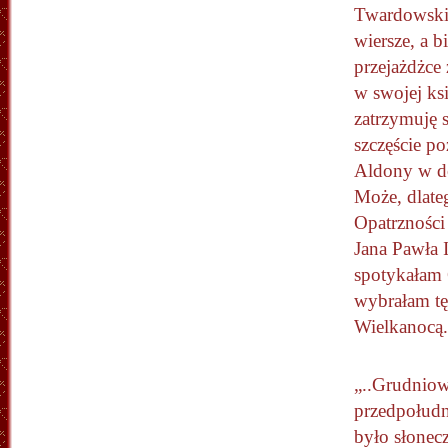
Twardowski 
wiersze, a b
przejażdżce
w swojej ksi
zatrzymuję 
szczęście p
Aldony w do
Może, dlate
Opatrzności 
Jana Pawła 
spotykałam 
wybrałam tę
Wielkanocą.
„..Grudnio
przedpołudn
było słonecz