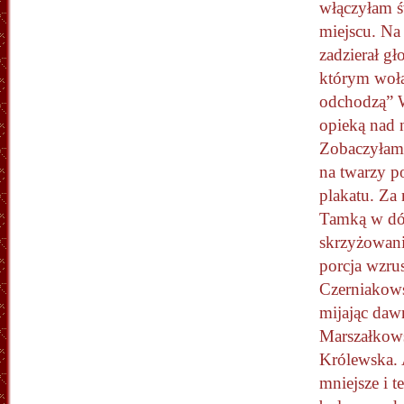
włączyłam ś
miejscu. Na 
zadzierał g
którym woła
odchodzą”
opieką nad 
Zobaczyłam 
na twarzy p
plakatu. Za
Tamką w dół
skrzyżowani
porcja wzrus
Czerniakows
mijając dawn
Marszałkow
Królewska. 
mniejsze i 