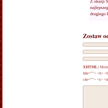
Z okazji 
najlepsze
drugiego
Zostaw o
XHTML:
Możes
title=""> <b> <
cite=""> <s> <s