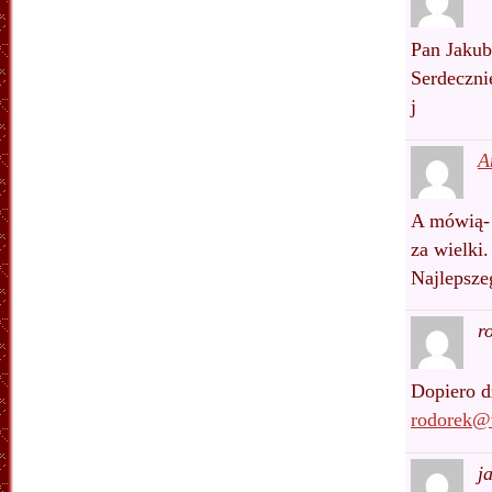
Pan Jakub
Serdeczni
j
A
A mówią- 
za wielki
Najlepsze
r
Dopiero d
rodorek@
j