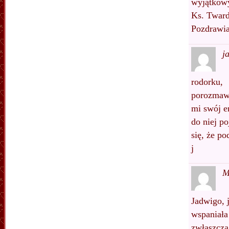
wyjątkow
Ks. Tward
Pozdrawia
j
rodorku,
porozmawi
mi swój e
do niej po
się, że p
j
M
Jadwigo, j
wspaniała
zwłaszcza,