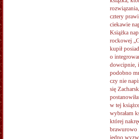
książka, któ
rozwiązania,
cztery prawi
ciekawie na
Książka nap
rockowej „G
kupił posia
o integrowa
dowcipnie, i
podobno mnó
czy nie nap
się Zachars
postanowiła
w tej książ
wybrałam ks
której nakręc
brawurowo z
jedno wyzw