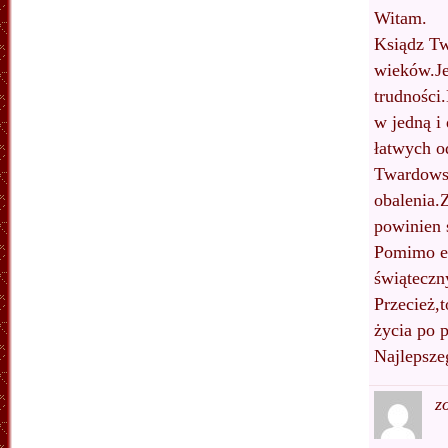
Witam.
Ksiądz Tw
wieków.Je
trudności
w jedną i 
łatwych o
Twardowsk
obalenia.
powinien 
Pomimo eg
świątecz
Przecież,
życia po p
Najlepsze
z