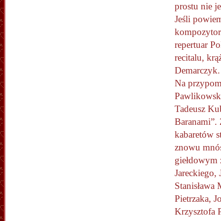
prostu nie j
Jeśli powie
kompozytor
repertuar Po
recitalu, k
Demarczyk.
Na przypomn
Pawlikowski
Tadeusz Kub
Baranami”. 
kabaretów s
znowu mnóst
giełdowym z
Jareckiego,
Stanisława 
Pietrzaka, 
Krzysztofa P