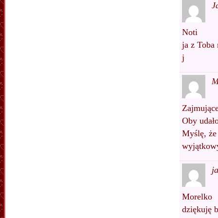
J
Noti
ja z Toba
j
M
Zajmując
Oby udało
Myślę, że
wyjątkowy
j
Morelko
dziękuję 