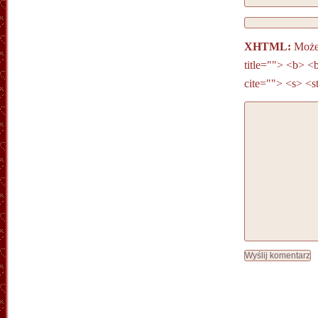
XHTML:
Możes
title=""> <b> <
cite=""> <s> <s