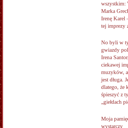
wszystkim: 
Marka Grech
Irenę Karel
tej imprezy 
No byli w t
gwiazdy pol
Irena Santo
ciekawej imp
muzyków, au
jest długa.
dlatego, że
śpieszyć z 
„giełdach p
Moja pamię
wystarczy