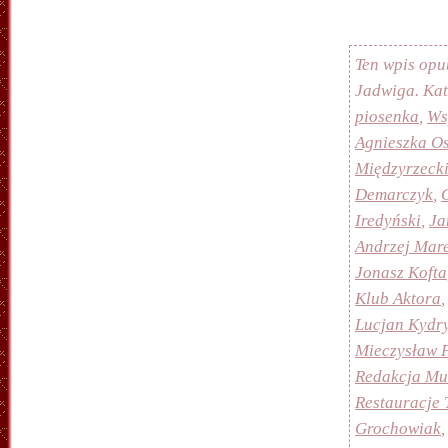
Ten wpis opu
Jadwiga. Ka
piosenka
,
Ws
Agnieszka O
Międzyrzeck
Demarczyk
,
Iredyński
,
Ja
Andrzej Mar
Jonasz Kofta
Klub Aktora
Lucjan Kydr
Mieczysław 
Redakcja Mu
Restauracje 
Grochowiak