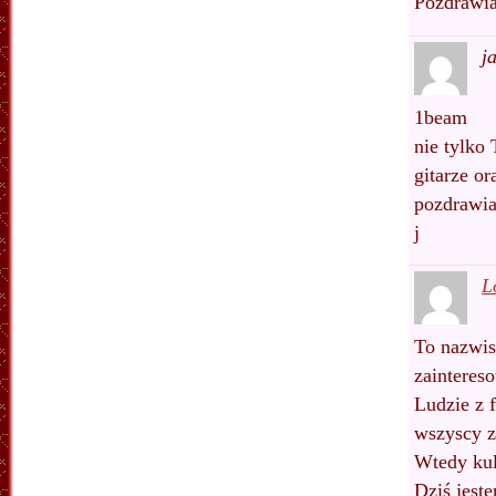
Pozdrawia
j
1beam
nie tylko 
gitarze or
pozdrawi
j
L
To nazwis
zainteres
Ludzie z 
wszyscy zn
Wtedy kul
Dziś jeste