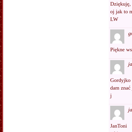
Dziękuję,
oj jak to
LW
g
Piękne w
j
Gordyjko
dam znać 
j
j
JanToni