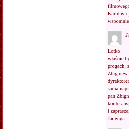
filmowego
Karolus i
wspomnie
J
Lotko
właśnie b
progach, 
Zbigniew 
dyrektore
sama napi
pan Zbign
konferans
i zaprasz
Jadwiga