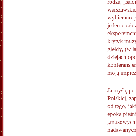
rodzaj „salo
warszawskie
wybierano 
jeden z zało
eksperyment
krytyk muzy
giełdy, (w 
dziejach opo
konferansje
moją imprez
Ja myślę po
Polskiej, z
od tego, jak
epoka pieśn
„musowych
nadawanych