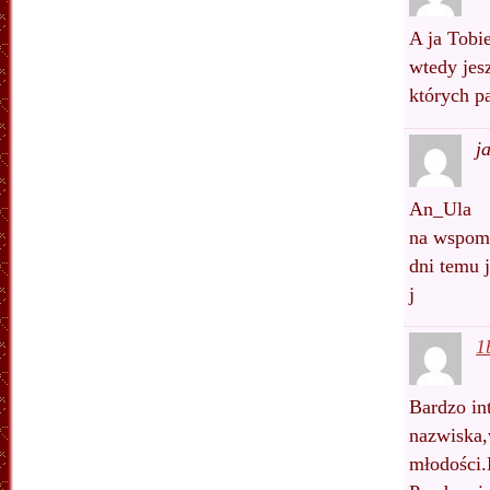
A ja Tobi
wtedy jesz
których 
j
An_Ula
na wspomn
dni temu j
j
1
Bardzo in
nazwiska,
młodości.