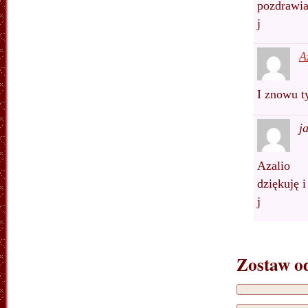
pozdrawi
j
A
I znowu t
j
Azalio
dziękuję 
j
Zostaw o