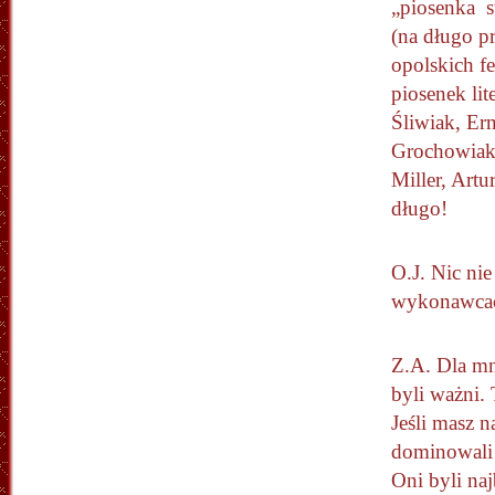
„piosenka s
(na długo pr
opolskich fe
piosenek li
Śliwiak, Er
Grochowiak,
Miller, Art
długo!
O.J. Nic ni
wykonawcac
Z.A. Dla mn
byli ważni.
Jeśli masz n
dominowali 
Oni byli na