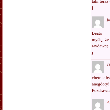
taki tera
j
j
Beato
myślę, że
wydawcę
j
c
chętnie b
anegdoty!
Pozdrawi
A