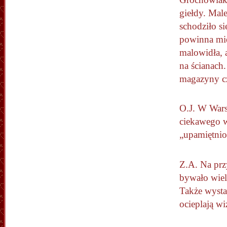
giełdy. Mal
schodziło si
powinna mie
malowidła, 
na ścianach.
magazyny cz
O.J. W Warsz
ciekawego w 
„upamiętnio
Z.A. Na prz
bywało wiel
Także wysta
ocieplają w