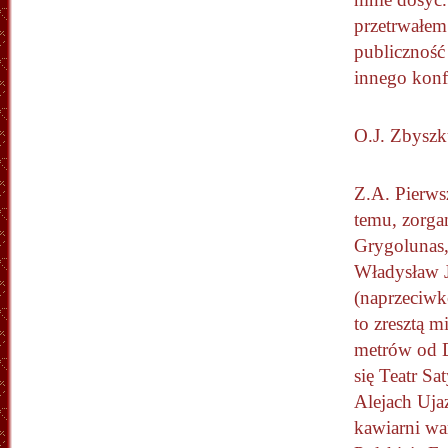
przetrwałem
publiczność 
innego konf
O.J. Zbyszk
Z.A. Pierws
temu, zorgan
Grygolunas,
Władysław 
(naprzeciwk
to zresztą m
metrów od D
się Teatr S
Alejach Uja
kawiarni w