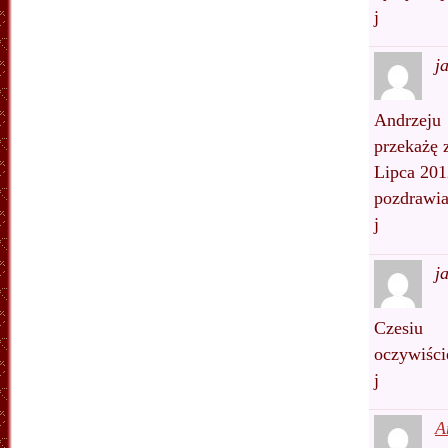
j
j
Andrzeju
przekażę 
Lipca 201
pozdrawi
j
j
Czesiu
oczywiści
j
A