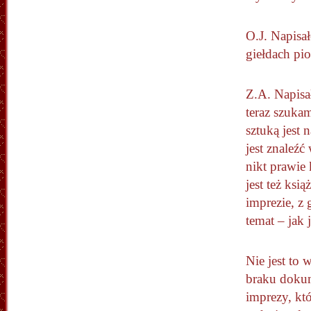
O.J. Napisa
giełdach pio
Z.A. Napisa
teraz szuka
sztuką jest 
jest znaleź
nikt prawie 
jest też ksią
imprezie, z
temat – jak 
Nie jest to
braku dokum
imprezy, któ