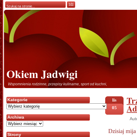
Okiem Jadwigi
Wspomnienia rodzinne, przepisy kulinarne, sport od kuchni,
Tr
Kategorie
lis
Ad
Kategorie
05
Archiwa
Aut
Archiwa
Dzisiaj mija
Strony