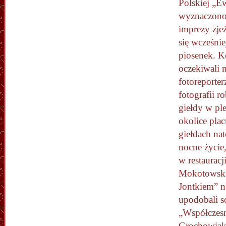
Polskiej „E
wyznaczono 
imprezy zje
się wcześnie
piosenek. K
oczekiwali 
fotoreporter
fotografii 
giełdy w ple
okolice pla
giełdach na
nocne życie
w restauracj
Mokotowski
Jontkiem” na
upodobali so
„Współczesn
Grochowiak,