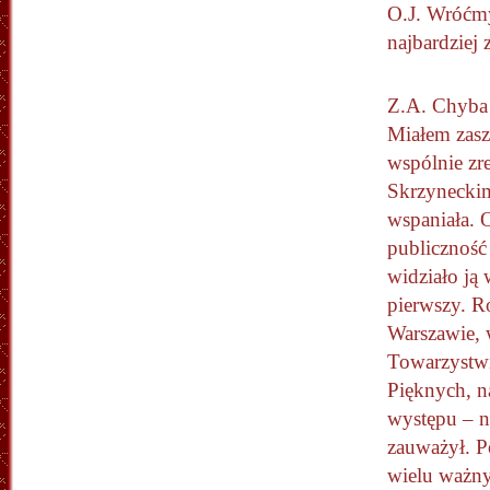
O.J. Wróćmy
najbardziej 
Z.A. Chyba 
Miałem zaszc
wspólnie zre
Skrzynecki
wspaniała. 
publiczność
widziało ją
pierwszy. R
Warszawie, 
Towarzystw
Pięknych, n
występu – ni
zauważył. P
wielu ważny