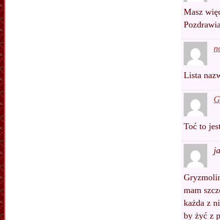
Masz więc
Pozdrawi
n
Lista naz
G
Toć to je
j
Gryzmoli
mam szczę
każda z n
by żyć z p