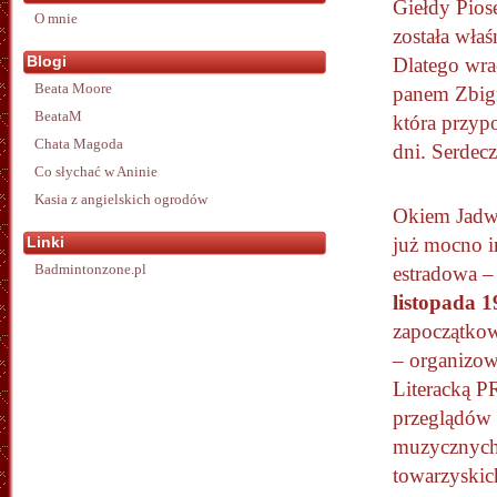
Giełdy Pios
O mnie
została właś
Blogi
Dlatego wr
Beata Moore
panem Zbig
BeataM
która przypo
Chata Magoda
dni. Serdec
Co słychać w Aninie
Kasia z angielskich ogrodów
Okiem Jadw
Linki
już mocno i
Badmintonzone.pl
estradowa –
listopada 1
zapoczątkow
– organizow
Literacką P
przeglądów 
muzycznych 
towarzyskic