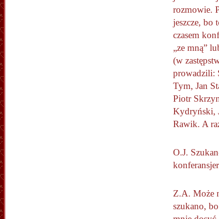
rozmowie. 
jeszcze, bo 
czasem konfe
„ze mną” lu
(w zastępstw
prowadzili: 
Tym, Jan St
Piotr Skrzy
Kydryński, 
Rawik. A ra
O.J. Szukan
konferansje
Z.A. Może 
szukano, bo
mnie dosyć.