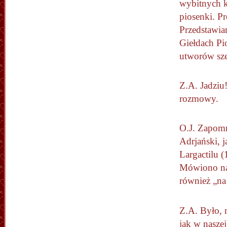
wybitnych k
piosenki. P
Przedstawia
Giełdach Pi
utworów sze
Z.A. Jadziu
rozmowy.
O.J. Zapomn
Adrjański, 
Largactilu (
Mówiono naw
również „na 
Z.A. Było, m
jak w naszej