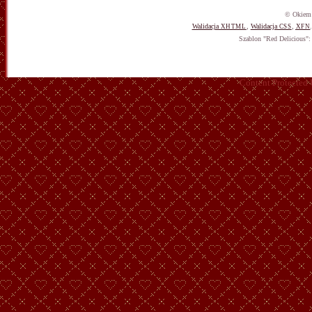
© Okiem 
Walidacja
,
Walidacja
,
XHTML
CSS
XFN
Szablon "Red Delicious"
Content Protected