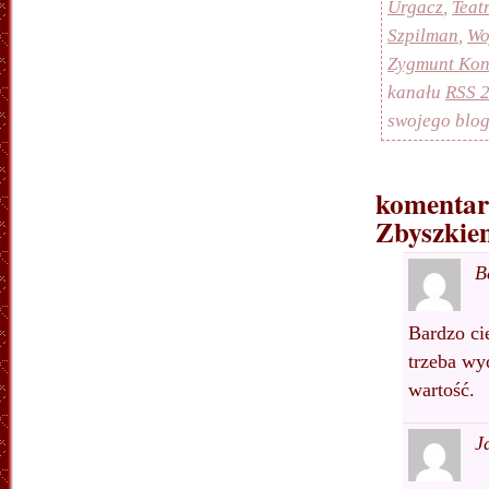
Urgacz
,
Teat
Szpilman
,
Wo
Zygmunt Kon
kanału
RSS 2
swojego blog
komentar
Zbyszkie
B
Bardzo ci
trzeba wy
wartość.
J