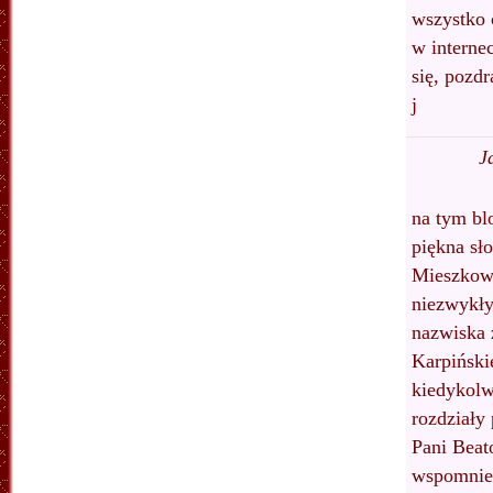
wszystko 
w interne
się, pozd
j
J
na tym bl
piękna sł
Mieszkows
niezwykły
nazwiska 
Karpińskie
kiedykolw
rozdziały
Pani Beat
wspomnien