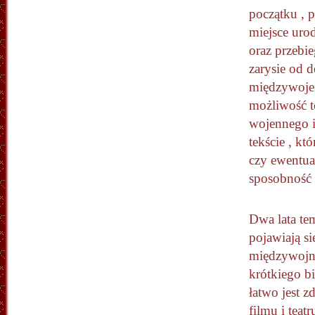
początku , p
miejsce urod
oraz przebie
zarysie od d
międzywojen
możliwość t
wojennego i
tekście , kt
czy ewentua
sposobność o
Dwa lata te
pojawiają s
międzywojni
krótkiego b
łatwo jest 
filmu i tea