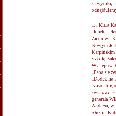
są wyroki, a
odnajdujemy
„…Klara Kar
aktorka. Pi
Ziemowit Ka
Nowym Jork
Karpińskim
Szkołę Bale
Występowała
„Papa
się że
„Dodek na 
czasie drug
światowej s
generała Wł
Andersa, w
Służbie Kob