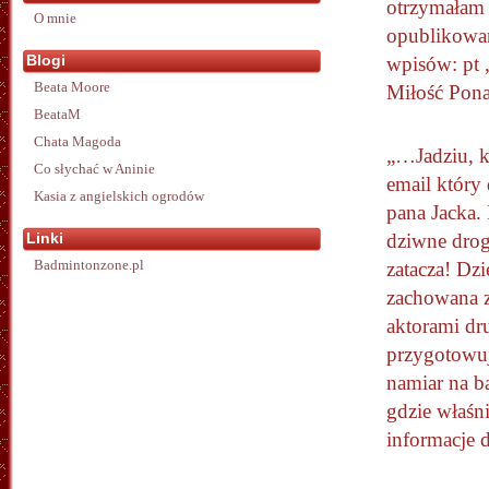
otrzymałam
O mnie
opublikowa
Blogi
wpisów: pt 
Beata Moore
Miłość Pon
BeataM
Chata Magoda
„…Jadziu, k
Co słychać w Aninie
email który
Kasia z angielskich ogrodów
pana Jacka. 
Linki
dziwne drog
Badmintonzone.pl
zatacza! Dz
zachowana z
aktorami dr
przygotowuj
namiar na 
gdzie właśn
informacje d