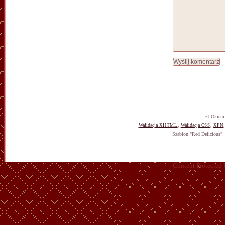
© Okiem 
Walidacja
,
Walidacja
,
XHTML
CSS
XFN
Szablon "Red Delicious"
Content Protected