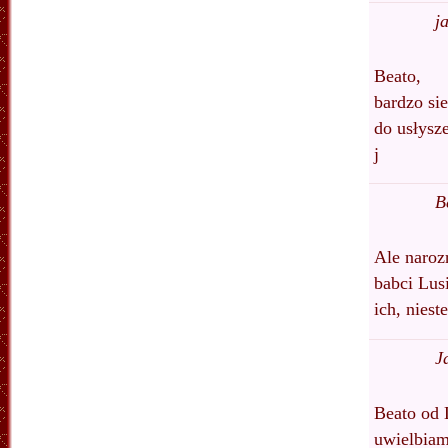
j
Beato,
bardzo sie
do usłysz
j
B
Ale naro
babci Lus
ich, niest
J
Beato od 
uwielbiamy