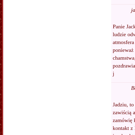
j
Panie Jac
ludzie odw
atmosfera
ponieważ 
chamstwa,
pozdrawi
j
B
Jadziu, t
zawiścią a
zamówię k
kontakt z