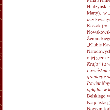
Pana Premi
Hudzyńskieg
Marty), w 
oczekiwany
Kossak (ro
Nowakowskie
Żeromskiego
„Klubie Kaw
Narodowych”
o jej grze 
Kraju” i z 
Lawińskim i
graniczy z s
Powinniśmy 
oglądać w 
Belskiego w
Karpińskieg
Nowym Jorku