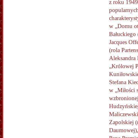
z roku 1949
popularnych
charakterys
w „Domu ot
Bałuckiego (
Jacques
Off
(rola Parten
Aleksandra 
„Królowej P
Kuniłowskie
Stefana Kied
w „Miłości
wzbronione
Hudzyńskie
Maliczewski
Zapolskiej (
Daumowej),