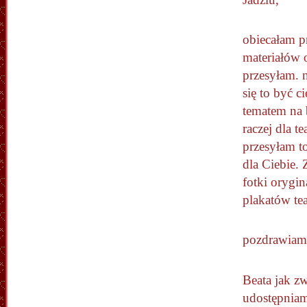
obiecałam pr
materiałów o
przesyłam. 
się to być 
tematem na 
raczej dla t
przesyłam t
dla Ciebie. 
fotki orygi
plakatów teat
pozdrawia
Beata jak zw
udostępniam