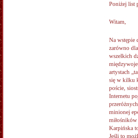
Poniżej list
Witam,
Na wstępie 
zarówno dla 
wszelkich d
międzywoje
artystach „t
się w kilku 
poście, sio
Internetu p
przeróżnych 
minionej epo
miłośników 
Karpińska t
Jeśli to mo