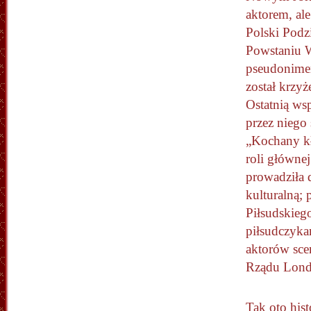
aktorem, al
Polski Podz
Powstaniu 
pseudonime
został krzyż
Ostatnią ws
przez niego
„Kochany kł
roli głównej
prowadziła d
kulturalną; 
Piłsudskiego
piłsudczyka
aktorów scen
Rządu Lond
Tak oto hist