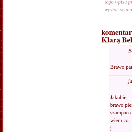
tego wpisu 
wysłać sygn
komentar
Klarą Bel
B
Brawo pan
j
Jakubie,
brawo pie
szampan d
wiem co,
j