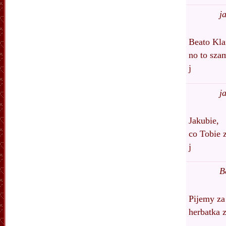
j
Beato Kla
no to sza
j
j
Jakubie,
co Tobie 
j
B
Pijemy za
herbatka 