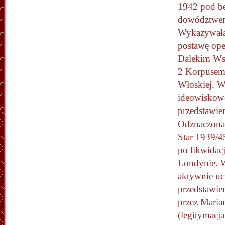
1942 pod b
dowództwem
Wykazywała
postawę oper
Dalekim Wsc
2 Korpusem 
Włoskiej. W
ideowiskowej
przedstawien
Odznaczona
Star 1939/4
po likwidacj
Londynie. W
aktywnie ucz
przedstawie
przez Maria
(legitymacj