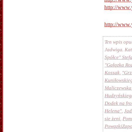
http://www
http://www
Ten wpis opu
Jadwiga. Ka
Spółce" Stef
"Gałązka Ro
Kossak
,
"Grz
Kuniłowskie
Maliczewska
Hudzyńskieg
Dodek na fro
Helena"
,
Jad
sie żeni
,
Pomo
PowązkiZapo