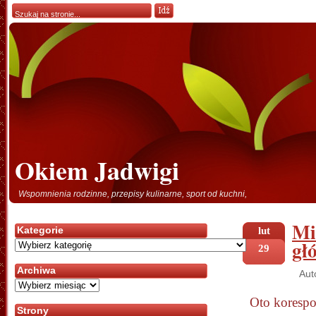
Okiem Jadwigi
Wspomnienia rodzinne, przepisy kulinarne, sport od kuchni,
Mi
Kategorie
lut
gł
Kategorie
29
Archiwa
Aut
Archiwa
Oto korespo
Strony