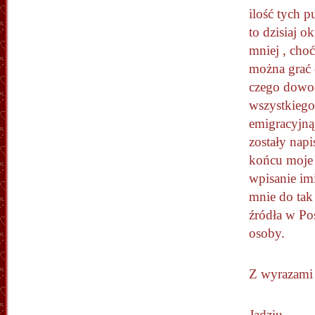
ilość tych p
to dzisiaj o
mniej , cho
można grać e
czego dowod
wszystkiego
emigracyjną.
zostały napi
końcu moje 
wpisanie im
mnie do tak
źródła w Pos
osoby.
Z wyrazami
Jadziu,