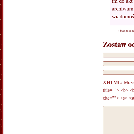
im do akt
archiwum 
wiadomośc
« Starsze kom
Zostaw o
XHTML:
Możes
title=""> <b> <
cite=""> <s> <s