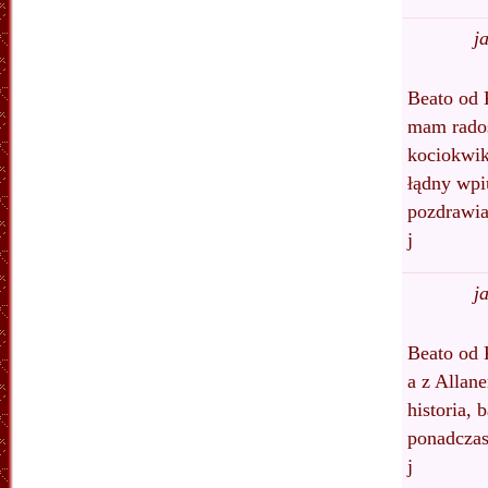
j
Beato od 
mam radoś
kociokwik
łądny wpi
pozdrawi
j
j
Beato od 
a z Allan
historia,
ponadczas
j