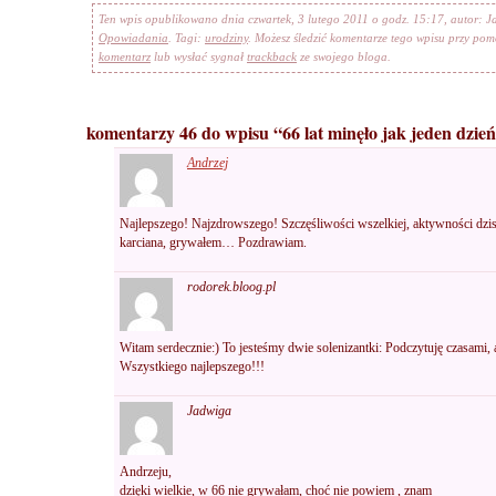
Ten wpis opublikowano dnia czwartek, 3 lutego 2011 o godz. 15:17, autor: 
Opowiadania
. Tagi:
urodziny
. Możesz śledzić komentarze tego wpisu przy po
komentarz
lub wysłać sygnał
trackback
ze swojego bloga.
komentarzy 46 do wpisu “66 lat minęło jak jeden dzie
Andrzej
Najlepszego! Najzdrowszego! Szczęśliwości wszelkiej, aktywności dzisiej
karciana, grywałem… Pozdrawiam.
rodorek.bloog.pl
Witam serdecznie:) To jesteśmy dwie solenizantki: Podczytuję czasami, a 
Wszystkiego najlepszego!!!
Jadwiga
Andrzeju,
dzięki wielkie, w 66 nie grywałam, choć nie powiem , znam