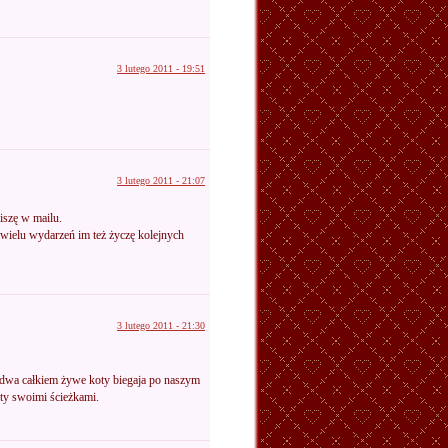
3 lutego 2011 - 19:51
3 lutego 2011 - 21:07
piszę w mailu.
wielu wydarzeń im też życzę kolejnych
3 lutego 2011 - 21:30
go dwa całkiem żywe koty biegaja po naszym
oty swoimi ścieżkami.