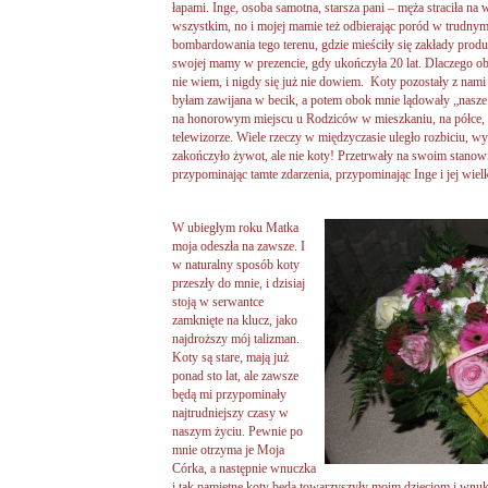
łapami. Inge, osoba samotna, starsza pani – męża straciła na 
wszystkim, no i mojej mamie też odbierając poród w trudnym
bombardowania tego terenu, gdzie mieściły się zakłady produ
swojej mamy w prezencie, gdy ukończyła 20 lat. Dlaczego o
nie wiem, i nigdy się już nie dowiem. Koty pozostały z nami 
byłam zawijana w becik, a potem obok mnie lądowały „nasze k
na honorowym miejscu u Rodziców w mieszkaniu, na półce, k
telewizorze. Wiele rzeczy w międzyczasie uległo rozbiciu, w
zakończyło żywot, ale nie koty! Przetrwały na swoim stanow
przypominając tamte zdarzenia, przypominając Inge i jej wiel
W ubiegłym roku Matka
moja odeszła na zawsze. I
w naturalny sposób koty
przeszły do mnie, i dzisiaj
stoją w serwantce
zamknięte na klucz, jako
najdroższy mój talizman.
Koty są stare, mają już
ponad sto lat, ale zawsze
będą mi przypominały
najtrudniejszy czasy w
naszym życiu. Pewnie po
mnie otrzyma je Moja
Córka, a następnie wnuczka
i tak pamiętne koty będą towarzyszyły moim dzieciom i wn