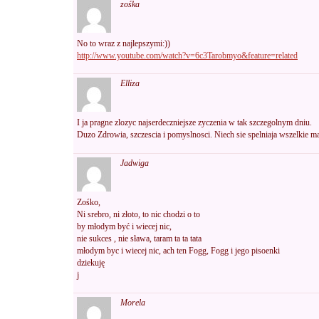
zośka
No to wraz z najlepszymi:))
http://www.youtube.com/watch?v=6c3Tarobmyo&feature=related
Elliza
I ja pragne zlozyc najserdeczniejsze zyczenia w tak szczegolnym dniu.
Duzo Zdrowia, szczescia i pomyslnosci. Niech sie spelniaja wszelkie ma
Jadwiga
Zośko,
Ni srebro, ni złoto, to nic chodzi o to
by młodym być i wiecej nic,
nie sukces , nie sława, taram ta ta tata
młodym byc i wiecej nic, ach ten Fogg, Fogg i jego pisoenki
dziekuję
j
Morela