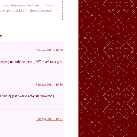
Jadwiga. Kategoria:
badminton
,
Historia
,
mocy kanału
RSS 2.0
. Możesz
zostawić
ń”
3 lutego 2011 - 16:06
szej na kolejne lecia. „66” tp też taka gra
3 lutego 2011 - 19:30
dzisiaj jest okazja żeby się ujawnić:)
3 lutego 2011 - 19:47