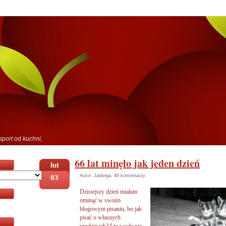
sport od kuchni,
66 lat minęło jak jeden dzień
lut
03
Autor: Jadwiga.
46 komentarzy
.
Dzisiejszy dzień miałam
ominąć w swoim
blogowym pisaniu, bo jak
pisać o własnych