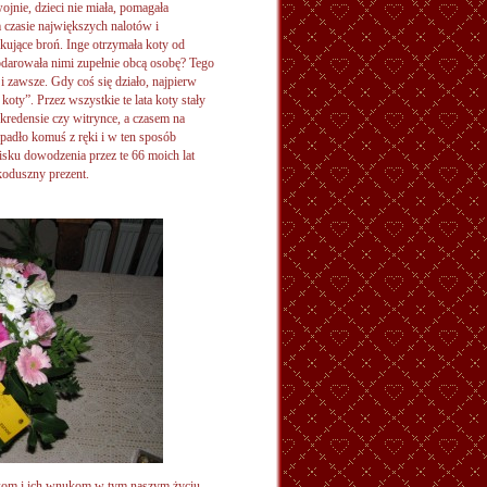
wojnie, dzieci nie miała, pomagała
 czasie największych nalotów i
kujące broń. Inge otrzymała koty od
bdarowała nimi zupełnie obcą osobę? Tego
i zawsze. Gdy coś się działo, najpierw
oty”. Przez wszystkie te lata koty stały
redensie czy witrynce, a czasem na
ypadło komuś z ręki i w ten sposób
isku dowodzenia przez te 66 moich lat
koduszny prezent.
ukom i ich wnukom w tym naszym życiu.