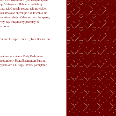
ją Matką a ich Babcią i PraBabcią.
auracji Ganesh, restauracji indyjskiej,
ych smaków aniżeli polska kuchnia, no
am Wam relację. Zabieram ze sobą aparat,
ymy, czy otrzymamy przepisy na
eczorem,
dminton Europe Council , Tom Bacher and
Kopenhagi w imieniu Rady Badminton
pracowników Biura Badminton Europe.
yjaciołom z Europy, którzy pamiętali o