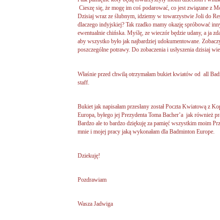
Cieszę się, że mogę im coś podarować, co jest związane z Mo
Dzisiaj wraz ze ślubnym, idziemy w towarzystwie Joli do Rest
dlaczego indyjskiej? Tak rzadko mamy okazję spróbować inn
ewentualnie chińska. Myślę, ze wieczór będzie udany, a ja zd
aby wszystko było jak najbardziej udokumentowane. Zobacz
poszczególne potrawy. Do zobaczenia i usłyszenia dzisiaj wi
Właśnie przed chwilą otrzymałam bukiet kwiatów od all Ba
staff.
Bukiet jak napisałam przesłany został Poczta Kwiatową z 
Europa, byłego jej Prezydenta Toma Bacher’a jak również 
Bardzo ale to bardzo dziękuję za pamięć wszystkim moim Prz
mnie i mojej pracy jaką wykonałam dla Badminton Europe.
Dziekuję!
Pozdrawiam
Wasza Jadwiga