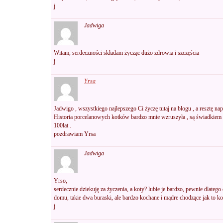
j
Jadwiga
Witam, serdeczności składam życząc dużo zdrowia i szczęścia
j
Yrsa
Jadwigo , wszystkiego najlepszego Ci życzę tutaj na blogu , a resztę na
Historia porcelanowych kotków bardzo mnie wzruszyła , są świadkiem 
100lat .
pozdrawiam Yrsa
Jadwiga
Yrso,
serdecznie dziekuję za życzenia, a koty? lubie je bardzo, pewnie dlate
domu, takie dwa buraski, ale bardzo kochane i mądre chodzące jak to k
j