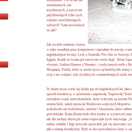
urodzinach? I to wcale nie
osiemnastych, nie
trzydziestych, a nawet nie
pięćdziesiątych tylko tych
właśnie sześćdziesiątych
szóstych? Sami powiedzcie
no jak?
Jak zwykle rankiem z kawą
w ręku usiadłam przy komputerze i zajrzałam do poczty, a ta
najpiękniejsze kwiaty, Lech z Australii, Pre-Ake ze Szwecji, 
Egiptu, Kazik ze świata już nawet nie wiem skąd, Brian Ag
również, Andrea Hannes z Niemiec, i wielu innych osób z Rosj
Hiszpanii, Polski, które w moim życiu są bardziej lub mniej z
oczy i nie widzieć, tylu życzliwych i uśmiechniętych osób, kt
W moim życiu wiele się działo już od najmłodszych lat, jako
sposób bombowy, w przenośni i naprawdę. Naprawdę? Ktoś
ostrzałem wojsk amerykańskich, które walczyły na terenie Ni
można było, zatem sprawiać Rodzicom większych kłopotów, dl
aczkolwiek nie bezboleśnie, niestety! Akuszerka, które odbier
powiedziała: Katia (Kazia było zbyt trudne w wymowie) masz 
tak dla zachęty abym już sama rozpoczęła życie zażywając „
naloty osłabły i Inge przyszła sprawdzić jak się miewamy wyj
jaki z mamą dostałyśmy. Były to dwa porcelanowe koty w sz