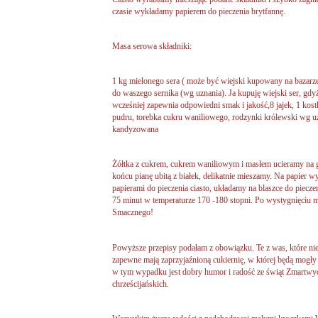
czasie wykładamy papierem do pieczenia brytfannę.
Masa serowa składniki:
1 kg mielonego sera ( może być wiejski kupowany na bazarze)
do waszego sernika (wg uznania). Ja kupuję wiejski ser, gd
wcześniej zapewnia odpowiedni smak i jakość,8 jajek, 1 kost
pudru, torebka cukru waniliowego, rodzynki królewski wg 
kandyzowana
Żółtka z cukrem, cukrem waniliowym i masłem ucieramy na gł
końcu pianę ubitą z białek, delikatnie mieszamy. Na papi
papierami do pieczenia ciasto, układamy na blaszce do piec
75 minut w temperaturze 170 -180 stopni. Po wystygnięciu 
Smacznego!
Powyższe przepisy podałam z obowiązku. Te z was, które nie 
zapewne mają zaprzyjaźnioną cukiernię, w której będą mogły 
w tym wypadku jest dobry humor i radość ze świąt Zmartwyc
chrześcijańskich.