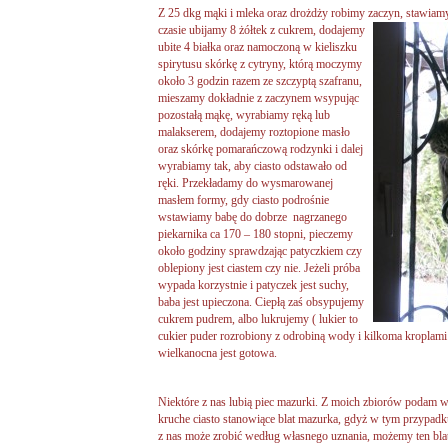
Z 25 dkg mąki i mleka oraz drożdży robimy zaczyn, stawia
czasie ubijamy 8 żółtek z cukrem, dodajemy
ubite 4 białka oraz namoczoną w kieliszku
spirytusu skórkę z cytryny, którą moczymy
około 3 godzin razem ze szczyptą szafranu,
mieszamy dokładnie z zaczynem wsypując
pozostałą mąkę, wyrabiamy ręką lub
malakserem, dodajemy roztopione masło
oraz skórkę pomarańczową rodzynki i dalej
wyrabiamy tak, aby ciasto odstawało od
ręki. Przekładamy do wysmarowanej
masłem formy, gdy ciasto podrośnie
wstawiamy babę do dobrze nagrzanego
piekarnika ca 170 – 180 stopni, pieczemy
około godziny sprawdzając patyczkiem czy
oblepiony jest ciastem czy nie. Jeżeli próba
wypada korzystnie i patyczek jest suchy,
baba jest upieczona. Ciepłą zaś obsypujemy
cukrem pudrem, albo lukrujemy ( lukier to
cukier puder rozrobiony z odrobiną wody i kilkoma kroplami
wielkanocna jest gotowa.
Niektóre z nas lubią piec mazurki. Z moich zbiorów podam 
kruche ciasto stanowiące blat mazurka, gdyż w tym przypadku
z nas może zrobić według własnego uznania, możemy ten b