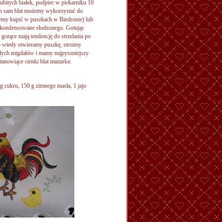
 ubitych białek, podpiec w piekarniku 10
en sam blat możemy wykorzystać do
my kupić w puszkach w Biedronie) lub
skondensowane słodzonego. Gotując
orące mają tendencję do strzelania po
o wtedy otwieramy puszkę, stroimy
łych migdałów i mamy najpyszniejszy
anowiące cienki blat mazurka:
g cukru, 150 g zimnego masła, 1 jajo