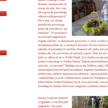
dniem Wielkiego Postu.
Hmmm, zastanawiam się
pisząc ten post, kto z nas
tak naprawdę przestrzega
zaleceń wielkopostnych?
Nie wiem, czy dzisiaj
ktokolwiek przestrzega
postu tak prawdziwie „po
katolicku”. W przeszłości
na dworach magnackich,
bogatej szlachty i w klasztorach poszczono, w dość osobliwy
bynajmniej jednak nie w postnych ilościach. Pewnie można stw
zależała od posiadanych zasobów finansowych, jedno jest p
kolidowały. Ale powróćmy do naszych czasów. Dziś już nie ma
który to odbywał się w Wielki Piątek. Za to kultywowana jes
polska święconego w Wielką Sobotę. Pięknie przyozdobion
kościoła, a święconka? Składają się na nią: kiełbasa, jajka, ch
razem pięknie przystrojone kurczakami, kogutem barankiem i 
ufarbowane, niektóre kunsztownie zdobione, stanowią dzieła 
i nadal króluje na stole wielkanocnym, ponieważ Wielkanoc je
jednocześnie świętem budzącej się do życia przyrody, a na pr
posiadają do dzisiaj właściwości magiczne i podobno skute
Inaczej święcenie jedzenia
wyglądało w rezydencjach
magnatów i dworach