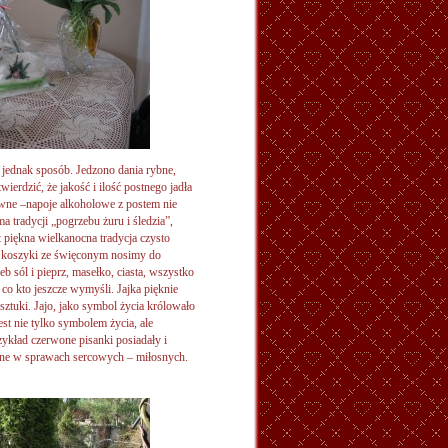
 jednak sposób. Jedzono dania rybne,
ierdzić, że jakość i ilość postnego jadła
ewne –napoje alkoholowe z postem nie
 tradycji „pogrzebu żuru i śledzia”,
t piękna wielkanocna tradycja czysto
e koszyki ze święconym nosimy do
leb sól i pieprz, masełko, ciasta, wszystko
co kto jeszcze wymyśli. Jajka pięknie
sztuki. Jajo, jako symbol życia królowało
st nie tylko symbolem życia, ale
zykład czerwone pisanki posiadały i
czne w sprawach sercowych – miłosnych.