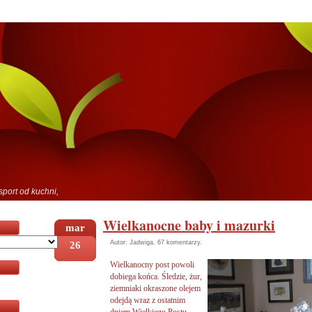
sport od kuchni,
Wielkanocne baby i mazurki
mar
26
Autor: Jadwiga.
67 komentarzy
.
Wielkanocny post powoli
dobiega końca. Śledzie, żur,
ziemniaki okraszone olejem
odejdą wraz z ostatnim