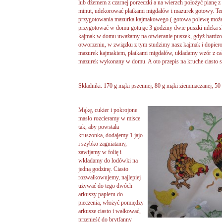
lub dżemem z czarnej porzeczki a na wierzch położyć pianę z
minut, udekorować płatkami migdałów i mazurek gotowy. T
przygotowania mazurka kajmakowego ( gotowa polewę może
przygotować w domu gotując 3 godziny dwie puszki mleka 
kajmak w domu uważamy na otwieranie puszek, gdyż bardzo g
otworzeniu, w związku z tym studzimy nasz kajmak i dopier
mazurek kajmakiem, płatkami migdałów, układamy wzór z ca
mazurek wykonany w domu. A oto przepis na kruche ciasto st
Składniki: 170 g mąki pszennej, 80 g mąki ziemniaczanej, 50 
Mąkę,
cukier i pokrojone
masło rozcieramy w misce
tak, aby powstała
kruszonka, dodajemy 1 jajo
i szybko zagniatamy,
zawijamy w folię i
wkładamy do lodówki na
jedną godzinę. Ciasto
rozwałkowujemy, najlepiej
używać do tego dwóch
arkuszy papieru do
pieczenia, włożyć pomiędzy
arkusze ciasto i wałkować,
przenieść do brytfanny