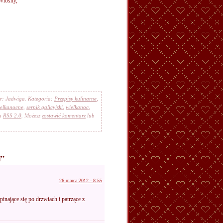
Wiosny,
or: Jadwiga. Kategoria:
Przepisy kulinarne
,
ielkanocne
,
sernik galicyjski
,
wielkanoc
,
łu
RSS 2.0
. Możesz
zostawić komentarz
lub
i”
26 marca 2012 - 8:55
nające się po drzwiach i patrzące z