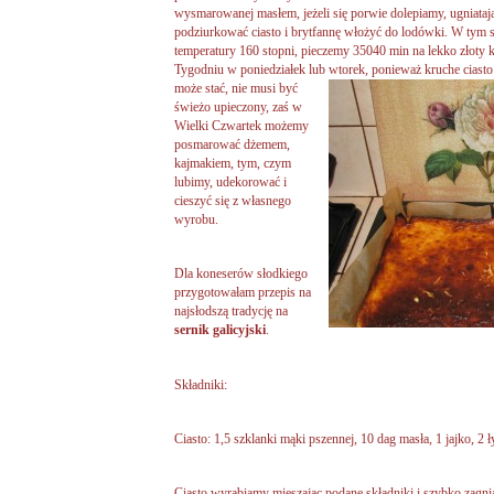
wysmarowanej masłem, jeżeli się porwie dolepiamy, ugniatają
podziurkować ciasto i brytfannę włożyć do lodówki. W tym
temperatury 160 stopni, pieczemy 35040 min na lekko złoty 
Tygodniu w poniedziałek lub wtorek, ponieważ kruche ciasto (
może stać, nie musi być
świeżo upieczony, zaś w
Wielki Czwartek możemy
posmarować dżemem,
kajmakiem, tym, czym
lubimy, udekorować i
cieszyć się z własnego
wyrobu.
Dla koneserów słodkiego
przygotowałam przepis na
najsłodszą tradycję na
sernik galicyjski
.
Składniki:
Ciasto: 1,5 szklanki mąki pszennej, 10 dag masła, 1 jajko, 2 
Ciasto wyrabiamy mieszając podane składniki i szybko zagn