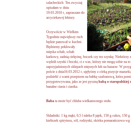
szlacheckich. Ten zwyczaj
opisałam w dniu
19.03.2010 r, zapraszam do
arcyciekawej lektury.
Oczywiście w Wielkim
Tygodniu największy ruch
będzie panował w kuchni.
Będziemy peklowały
mięska schab, schab
karkowy, zadnią cielęcinę, boczek czy tez szynkę. Niektórzy
wędzili szynki i boczki, ci z was, którzy nie mogą sobie na 
zaprzyjaźnionych sklepach mięsnych lub na bazarze. W prz
poście z dnia16.03.2012 r, ujęłyśmy z córką pozycje mazurki, 
podzielić z wami przepisem na babkę szafranową, która pomi
przygotowywana, jako ze jest pyszną
babą o staropolskiej 
banalne ciasta i ciastka.
Baba
ta może być chluba wielkanocnego stołu.
Składniki: 1 kg mąki, 0,5 l mleka 8 jajek, 150 g cukru, 150 g 
kieliszek spirytusu, sól, rodzynki, skórka pomarańczowa wg