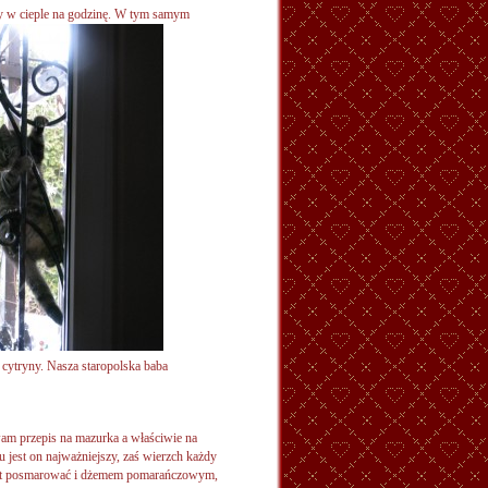
my w cieple na godzinę. W tym samym
 cytryny. Nasza staropolska baba
wam przepis na mazurka a właściwie na
 jest on najważniejszy, zaś wierzch każdy
lat posmarować i dżemem pomarańczowym,