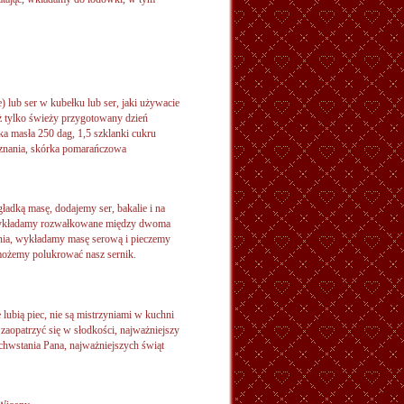
 lub ser w kubełku lub ser, jaki używacie
yż tylko świeży przygotowany dzień
ka masła 250 dag, 1,5 szklanki cukru
uznania, skórka pomarańczowa
adką masę, dodajemy ser, bakalie i na
er wykładamy rozwałkowane między dwoma
zenia, wykładamy masę serową i pieczemy
możemy polukrować nasz sernik.
lubią piec, nie są mistrzyniami w kuchni
zaopatrzyć się w słodkości, najważniejszy
hwstania Pana, najważniejszych świąt