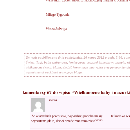
Wszystkim życzę radości z nadchodzącej małymi kroczkami 
Miłego Tygodnia!
Wasza Jadwiga
Ten wpis opublikowano dnia poniedziałek, 26 marca 2012 o godz. 8:36, aut
Święta
. Tagi:
baba szafranowa
,
koniec postu
,
mazurek kajmakowy
,
przepisy w
wielkanocne święta
. Możesz śledzić komentarze tego wpisu przy pomocy kana
wysłać sygnał
trackback
ze swojego bloga.
komentarzy 67 do wpisu “Wielkanocne baby i mazurk
Beata
Ze wszystkich przepisów, najbardziej podoba mi się …….te kocisko wspi
wyrzutem: jak to, drzwi przede mną zamknięto?????