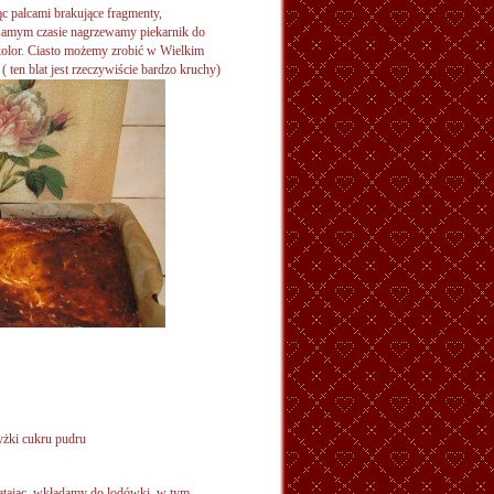
c palcami brakujące fragmenty,
 samym czasie nagrzewamy piekarnik do
kolor. Ciasto możemy zrobić w Wielkim
 ten blat jest rzeczywiście
bardzo kruchy)
łyżki cukru pudru
iatając, wkładamy do lodówki, w tym