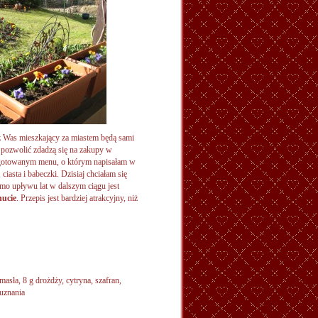
 z Was mieszkający za miastem będą sami
to pozwolić zdadzą się na zakupy w
ygotowanym menu, o którym napisałam w
ciasta i babeczki. Dzisiaj chciałam się
mo upływu lat w dalszym ciągu jest
nucie
. Przepis jest bardziej atrakcyjny, niż
masła, 8 g drożdży, cytryna, szafran,
 uznania