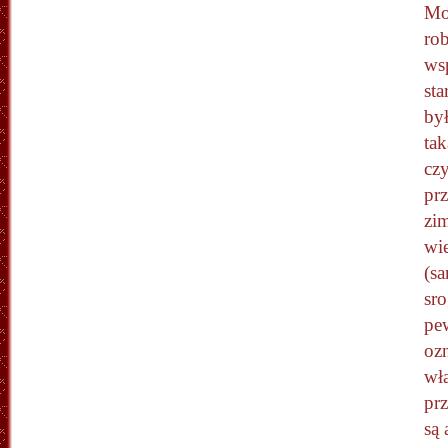
Mo
rob
wsp
sta
by
tak
czy
pr
zim
wie
(s
sro
pe
ozn
wła
pr
są 