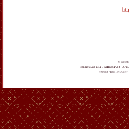
ht
© Okiem 
Walidacja
,
Walidacja
,
XHTML
CSS
XFN
Szablon "Red Delicious"
Content Protected