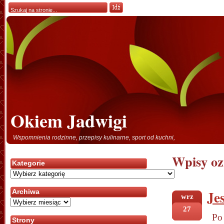
Okiem Jadwigi
Wspomnienia rodzinne, przepisy kulinarne, sport od kuchni,
Wpisy oz
Kategorie
Kategorie
Je
Archiwa
wrz
Archiwa
27
Po
Strony