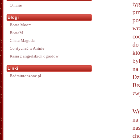
ty
O mnie
pr
Blogi
po
Beata Moore
wr
BeataM
cod
Chata Magoda
do
Co słychać w Aninie
któ
Kasia z angielskich ogrodów
by
Linki
na 
Badmintonzone.pl
Dz
Be
zw
Wrz
na 
nas
ch