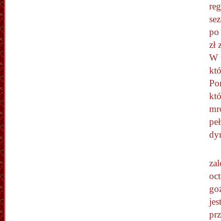
reg
sez
po 
zł
W 
kt
Pon
kt
mro
peł
dy
zal
oc
go
jes
pr