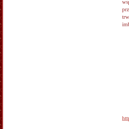
ws
pr
tr
imb
htt