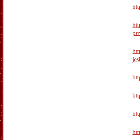
ht
ht
prz
htt
jes
ht
ht
ht
ht