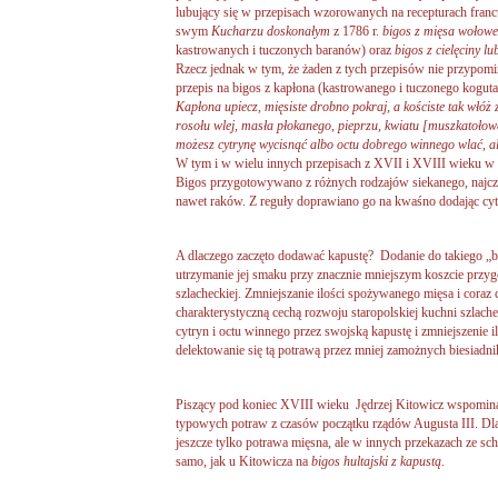
lubujący się w przepisach wzorowanych na recepturach fran
swym
Kucharzu doskonałym
z 1786 r.
bigos z mięsa wołowe
kastrowanych i tuczonych baranów) oraz
bigos z cielęciny l
Rzecz jednak w tym, że żaden z tych przepisów nie przypomin
przepis na bigos z kapłona (kastrowanego i tuczonego koguta
Kapłona upiecz, mięsiste drobno pokraj, a kościste tak włóż 
rosołu wlej, masła płokanego, pieprzu, kwiatu [muszkatołowe
możesz cytrynę wycisnąć albo octu dobrego winnego wlać, a
W tym i w wielu innych przepisach z XVII i XVIII wieku w 
Bigos przygotowywano z różnych rodzajów siekanego, najczęś
nawet raków. Z reguły doprawiano go na kwaśno dodając cytr
A dlaczego zaczęto dodawać kapustę? Dodanie do takiego „b
utrzymanie jej smaku przy znacznie mniejszym koszcie przy
szlacheckiej. Zmniejszanie ilości spożywanego mięsa i coraz 
charakterystyczną cechą rozwoju staropolskiej kuchni szlachec
cytryn i octu winnego przez swojską kapustę i zmniejszenie i
delektowanie się tą potrawą przez mniej zamożnych biesiadn
Piszący pod koniec XVIII wieku Jędrzej Kitowicz wspominał,
typowych potraw z czasów początku rządów Augusta III. Dla
jeszcze tylko potrawa mięsna, ale w innych przekazach ze sc
samo, jak u Kitowicza na
bigos hultajski z kapustą
.