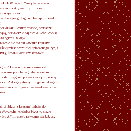
cuskich Woyciech Wielądko opisał w
go, bigos skopowy
(tj. z mięsa z
ub innego mięsa
.
a dzisiejszego bigosu. Tak np. brzmiał
):
z członkami, cebulę drobno, pietruszki,
go], przywarz a daj ciepło. Jeżeli chcesz
lbo agrestu włożyć
.
bigosie nie ma ani kawałka kapusty!
ciej mięsa wcześniej upieczonego, ryb, a
yny, limonii, octu czy szczawiu.
igosu” kwaśnej kapusty oznaczało
gotowania popularnego dania kuchni
częstsze sięganie po warzywa jest zresztą
kiej. Z drugiej strony zastąpienie drogich
lości mięsa w bigosie pozwalało także na
ików.
 iż „bigos z kapustą” należał do
 Woyciecha Wielądka bigos to ciągle
hyłku XVIII wieku natykamy się już, tak