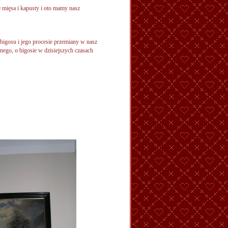
 mięsa i kapusty i oto mamy nasz
i bigosu i jego procesie przemiany w nasz
nego, o bigosie w dzisiejszych czasach