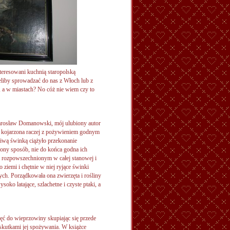
teresowani kuchnią staropolską
eliby sprowadzać do nas z Włoch lub z
a, a w miastach? No cóż nie wiem czy to
Jarosław Domanowski, mój ulubiony autor
a kojarzona raczej z pożywieniem godnym
wą świnką ciążyło przekonanie
ślony sposób, nie do końca godna ich
 rozpowszechnionym w całej stanowej i
 ziemi i chętnie w niej ryjące świnki
ych. Porządkowała ona zwierzęta i rośliny
oko latające, szlachetne i czyste ptaki, a
ć do wieprzowiny skupiając się przede
 skutkami jej spożywania. W książce