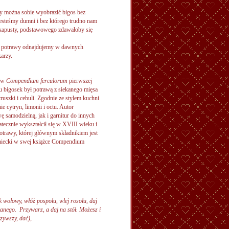
zy można sobie wyobrazić bigos bez
jesteśmy dumni i bez którego trudno nam
z kapusty, podstawowego zdawałoby się
iej potrawy odnajdujemy w dawnych
arzy.
ż w
Compendium ferculorum
pierwszej
u bigosek był potrawą z siekanego mięsa
ruszki i cebuli. Zgodnie ze stylem kuchni
 cytryn, limonii i octu. Autor
ę samodzielną, jak i garnitur do innych
tatecznie wykształcił się w XVIII wieku i
otrawy, której głównym składnikiem jest
erniecki w swej książce Compendium
k wołowy, włóż pospołu, wlej rosołu, daj
kanego. Przywarz, a daj na stół. Możesz i
zywszy, dać),