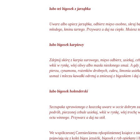
lubo też bigosek z jarząbka
Uwarz albo upiecz jarząbka, odbierz mięso osobno, skraj ba
młodego, kminu tartego. Przywarz a daj na ciepło. Możesz te
lubo bigosek karpiowy
Zdejmij skórę z karpia surowego, mięso odbierz, usiekaj, ceb
włóż w rynkę, wlej oliwy albo masła niesłonego smaż. A gdy
pierzu, cynamonu, rożenków drobnych, cukru, limonia usieka
usmaż i mleczu kawałki odretuj a zmieszaj z bigoskiem i daj n
lubo bigosek holenderski
Szczupaka sprawionego z łuszczką uwarz w occie dobrym zas
podrób, pieczonej cebule usiekaj, włóż w rynkę, wlej trochę 
octu winnego. Przywarz a daj na stół.
We współczesnej Czernieckiemu rękopiśmiennej książce z nie
pojawiają się z kolei
bigos jezuicki, bigosek z ryb opiekany
i