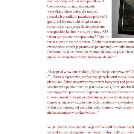
wonnej przyprawy naszych przodków. U
Czernieckiego znajdujemy przede
wszystkim mięso dzika, dla naszych
rycerskich przodków przedmiot polowań i
godny cel ich rozrywki. Skąd zatem w
restauracjach szczycących się przepisami
staropolskiej kuchni z drugiej połowy XIX
wieku tyle potraw z wieprzowiny? Tego nie
wiem i pewnie się nie dowiem. Gdyby owi restauratorzy zain
rzeczywiście chcieli ją promować pewnie mięso z dzika musi
Hiszpanii, bo u nas raczej nie za dużo dzików po polach has
mięso na bazarach może być nazywane dzikiem?
Jak napisał w swoim artykule „Rehabilitacja wieprzowiny” 
:”…Sama wieprzowina, oprócz najlepszych partii mięsa, był
plebejuszy. Mimo pewnych smakowych fascynacji nad poczci
szlachetnych panów braci, że jest ona w jakiś, bliżej nieokre
wymagających podniebień. Zapewne wiązało się to również z
chrześcijańskiej Europie przekonaniem, że twardo stąpające po
stanowią najniższy szczebel hierarchii produktów żywieniow
w łańcuch wiodący od ziemi ku niebu. Ceniono więc raczej wys
nie baraszkujące w błotku świnie…”
W „Kucharzu doskonałym” Wojciech Wielądko wyraża niechę
wszystkim na ostrzeganiu przed katastrofalnymi dla zdrowia