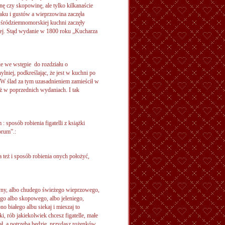
nę czy skopowinę, ale tylko kilkanaście
ku i gustów a wieprzowina zaczęła
 śródziemnomorskiej kuchni zaczęły
iej. Stąd wydanie w 1800 roku „Kucharza
ie we wstępie do rozdziału o
lniej, podkreślając, że jest w kuchni po
 W ślad za tym uzasadnieniem zamieścił w
iż w poprzednich wydaniach. I tak
: sposób robienia figatelli z książki
orum”.:
a też i sposób robienia onych położyć,
yny, albo chudego świeżego wieprzowego,
go albo skopowego, albo jeleniego,
bno białego albu siekaj i mieszaj to
i, rób jakiekolwiek chcesz figatelle, małe
iał, a potrzeba będzie, przydasz rożenków