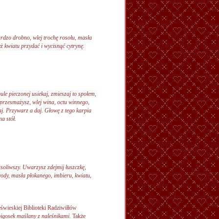
rdzo drobno, wlej trochę rosołu, masła
ż kwiatu przydać i wycisnąć cytrynę.
ule pieczonej usiekaj, zmieszaj to społem,
 przesmażysz, wlej wina, octu winnego,
j. Przywarz a daj. Głowę z tego karpia
a stół.
oliwszy. Uwarzysz zdejmij łuszczkę,
wody, masła płokanego, imbieru, kwiatu,
świeskiej Biblioteki Radziwiłłów
bigosek maślany z naleśnikami.
Także