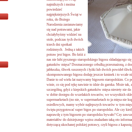
najmilszych i można
powiedzieć
najpiękniejszych Świąt w
roku, do Bożego
Narodzenia zastanawiamy
się nad potrawami, jakie
chciałybyśmy widzieć na
stole, podczas tych dwóch
trzech dni spotkań
rodzinnych. Jedną z takich
potraw jest bigos. Bo któż z
nas nie lubi pysznego staropolskiego bigosu składającego się 
gatunków mięsa? Dosmaczonego cebulką przesmażoną, z doda
jabłuszka, śliwek suszonych i łyżki lub dwóch powideł śliwk
skomponowanego bigosu dodaję jeszcze kminek i to wcale nie
Danie to od wielu lat nazywamy bigosem staropolskim. Co pon
winie, co się pod rękę nawinie to idzie do garnka. Może tak, 
szczególną, gdyż z kiepskich gatunków mięsa niestety nie da
w dobie dostępu do wszelakich towarów, we wszystkich sklep
supermarketach (no nie, w supermarketach to ja mięsa nie ku
osiedlowych, mamy wybór najlepszych towarów w tym mięs, 
święta przygotować super bigos po staropolsku. Ale czy kied
naprawdę z tym bigosem po staropolsku bywało? Czy zawsze
materiałów do dzisiejszego wpisu znalazłam taką oto infor
dotyczącą ukochanej polskiej potrawy, czyli bigosu z kapustą