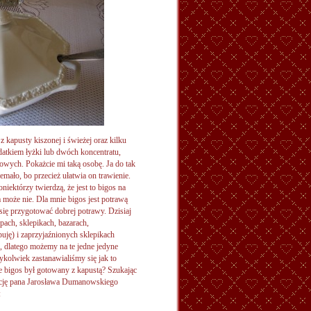
z kapusty kiszonej i świeżej oraz kilku
tkiem łyżki lub dwóch koncentratu,
owych. Pokażcie mi taką osobę. Ja do tak
mało, bo przecież ułatwia on trawienie.
iektórzy twierdzą, że jest to bigos na
a może nie. Dla mnie bigos jest potrawą
 się przygotować dobrej potrawy. Dzisiaj
ach, sklepikach, bazarach,
puję) i zaprzyjaźnionych sklepikach
dlatego możemy na te jedne jedyne
ykolwiek zastanawialiśmy się jak to
 bigos był gotowany z kapustą? Szukając
mację pana Jarosława Dumanowskiego
: