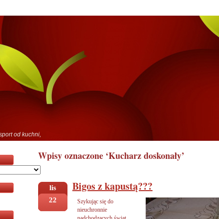
sport od kuchni,
Wpisy oznaczone ‘Kucharz doskonały’
Bigos z kapustą???
lis
22
Szykując się do
nieuchronnie
nadchodzących świąt