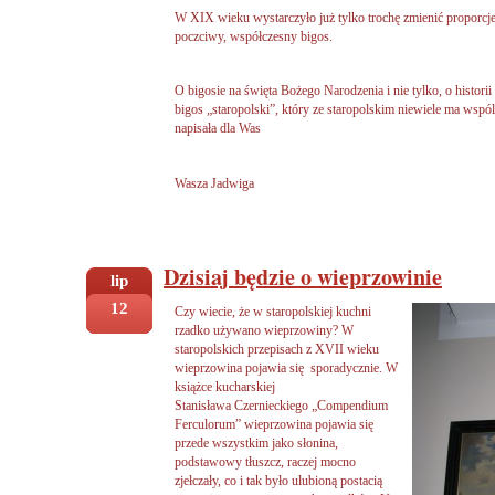
W XIX wieku wystarczyło już tylko trochę zmienić proporcje
poczciwy, współczesny bigos.
O bigosie na święta Bożego Narodzenia i nie tylko, o histori
bigos „staropolski”, który ze staropolskim niewiele ma wspól
napisała dla Was
Wasza Jadwiga
Dzisiaj będzie o wieprzowinie
lip
12
Czy wiecie, że w staropolskiej kuchni
rzadko używano wieprzowiny? W
staropolskich przepisach z XVII wieku
wieprzowina pojawia się sporadycznie. W
książce kucharskiej
Stanisława Czernieckiego „Compendium
Ferculorum” wieprzowina pojawia się
przede wszystkim jako słonina,
podstawowy tłuszcz, raczej mocno
zjełczały, co i tak było ulubioną postacią