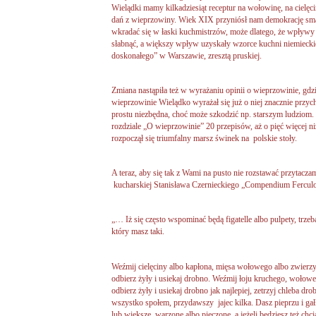
Wielądki mamy kilkadziesiąt receptur na wołowinę, na cielęci
dań z wieprzowiny. Wiek XIX przyniósł nam demokrację sma
wkradać się w łaski kuchmistrzów, może dlatego, że wpływy
słabnąć, a większy wpływ uzyskały wzorce kuchni niemieck
doskonałego” w Warszawie, zresztą pruskiej.
Zmiana nastąpiła też w wyrażaniu opinii o wieprzowinie, gdz
wieprzowinie Wielądko wyrażał się już o niej znacznie przychy
prostu niezbędna, choć może szkodzić np. starszym ludziom.
rozdziale „O wieprzowinie” 20 przepisów, aż o pięć więcej n
rozpoczął się triumfalny marsz świnek na polskie stoły.
A teraz, aby się tak z Wami na pusto nie rozstawać przytaczam 
kucharskiej Stanisława Czernieckiego „Compendium Fercul
„… Iż się często wspominać będą figatelle albo pulpety, trzeb
który masz taki.
Weźmij cielęciny albo kapłona, mięsa wołowego albo zwierz
odbierz żyły i usiekaj drobno. Weźmij łoju kruchego, wołowe
odbierz żyły i usiekaj drobno jak najlepiej, zetrzyj chleba dro
wszystko społem, przydawszy jajec kilka. Dasz pieprzu i gałk
lub większe, warzone albo pieczone, a jeżeli będziesz też chc