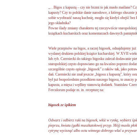
„…Bigos z kapustą – czy nie brzmi to jak masło maślane? C
kapusty? Czy to polskie danie narodowe, z którego słusznie 
sobie wyobrazić naszą kuchnię, mogło się kiedyś obejść be
jego składnika?
Pewne ślady zmiany charakteru tej rzeczywiście staropolsk
książkach kucharskich oraz komentarzach dawnych pamiętnik
Wiele przepisów na bigos, a raczej bigosek, odnajdujemy ju
wydanej drukiem polskiej książce kucharskiej. W XVII wiek
lub ryb. Czerniecki do takiego bigosku zalecał dodawanie piet
staropolskiej często doprawiano go na kwaśno poprzez dodanie
szczególnie często opisuje „bigosek” z raków tak, jako potraw
dań. Czerniecki nie znał jeszcze „bigosu z kapustą”, który os
był już bezpośrednim przodkiem naszego bigosu, to znaczy p
kapusta, a mięsa i wędliny stanowią dodatek. Stanisław Cz
Ferculorum podaje m. in. recepturę na:
bigosek ze śpikiem
Odwarz i odbierz raki na bigosek, włóż w rynkę, wybierz śpi
pieprzu, kwiatu (gałki muszkatołowej przyp. Mój) masła pło
cytrynę wycisnąć albo octu winnego dobrego wlać a przywar