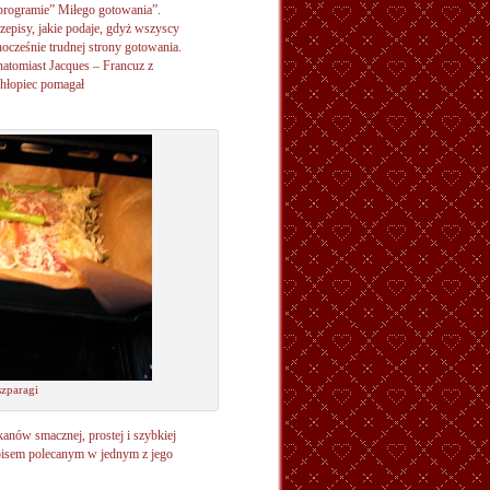
programie” Miłego gotowania”.
zepisy, jakie podaje, gdyż wszyscy
dnocześnie trudnej strony gotowania.
natomiast Jacques – Francuz z
chłopiec pomagał
szparagi
nów smacznej, prostej i szybkiej
episem polecanym w jednym z jego