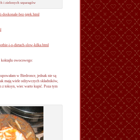
ch i zielonych szparagów
i-doskonale-bez-jajek.html
l
thie-i-o-dietach-slow-kilka.html
ę koktajlu owocowego:
 kupowałam w Biedronce, jednak nie są
jednak mają wiele odżywczych składników,
m z toksyn, wiec warto kupić. Poza tym