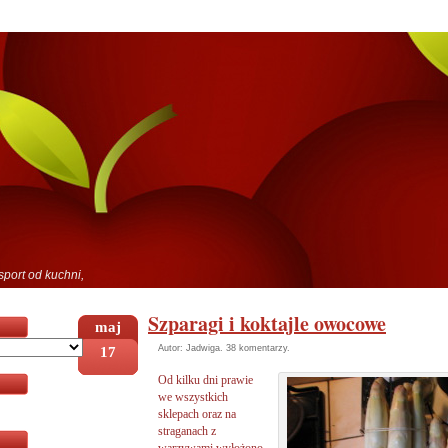
sport od kuchni,
Szparagi i koktajle owocowe
maj
17
Autor: Jadwiga.
38 komentarzy
.
Od kilku dni prawie
we wszystkich
sklepach oraz na
straganach z