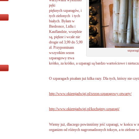
warzywami wyłożono
pęki
pięknych szparagów, i
tych zielonych i tych
białych. Byłam w
Biedronce, Lidlu i
Kauflandzie, wszędzie
są, piękne i wcale nie
drogie od 3,99 do 5,99
zł. Przypominam
szparagi
wszystkim sezon
szparagowy trwa
krótko, za krótko, a szparagi są bardzo wartościowe i nietucz
O szparagach pisałam już kilka razy. Dla tych, którzy nie czyta
http://www.okiemjadwigi.pl/sezon-szparagowy-otwarty/
http://www.okiemjadwigi.pl/kochajmy-szparagi/
Wiemy już, dlaczego powinniśmy jeść szparagi, w końcu w 
organizm od różnych nagromadzonych toksyn, a to zielone