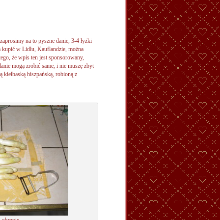
ą zaprosimy na to pyszne danie, 3-4 łyżki
a kupić w Lidlu, Kauflandzie, można
tego, że wpis ten jest sponsorowany,
danie mogą zrobić same, i nie muszę zbyt
ną kiełbaską hiszpańską, robioną z
o obraniu