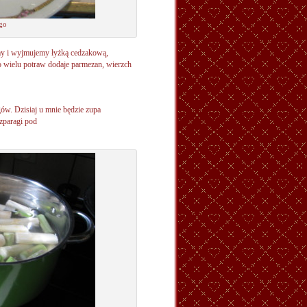
go
my i wyjmujemy łyżką cedzakową,
o wielu potraw dodaje parmezan, wierzch
ów. Dzisiaj u mnie będzie zupa
zparagi pod