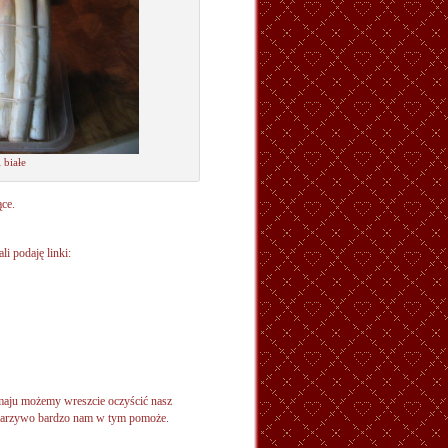
 białe
ące.
li podaję linki:
maju możemy wreszcie oczyścić nasz
 warzywo bardzo nam w tym pomoże.