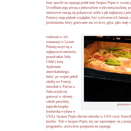
Inny sposób na szparagi podał nam Jacques Pepin w swoim 
Uwielbiam jego prostą a jednocześnie wykwintną kuchnię, pr
mistrzowie starają się pokazywać siebie z jak najlepszej a je
Potrawy maja pięknie wyglądać, być wytworem ich fantazji, 
pochodzenia, który gotowanie ma we krwi, gdyż, jako mały 
rodzicom w ich
restauracji w Lyonie.
Później uczył się u
najlepszych mistrzów,
poznał także Julię
Child ( żonę
dyplomaty
amerykańskiego,
który po wojnie pełnił
służbę we Francji,
mieszkał w Paryżu a
Julia uczyła się
gotować w słynnej
szkole paryskiej ,
pieczone 
napisała książkę
kucharską wydana w
USA). Jacques Pepin obecnie mieszka w USA i uczy Ameryka
kuchni. Tyle o Jacques Pepin, my zaś zapoznajmy się z prz
programów, oczywiście przepisem na szparagi: