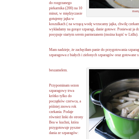
do rozgrzanego
piekarnika (200) na 10
man
minut, w międzyczasie
gotujemy jajka w
koszulkach ( na wrzącą wodę wrzucamy jajka, chwilę czeka
wykładamy na gorące szparagi, danie gotowe. Ponieważ ja d
posypuje startym serem parmezanem (można kupić w Lidlu).
Mam nadzieje, że zachęciłam panie do przygotowania szparag
szparagowa z białych i zielonych szparagów oraz gotowane s
beszamelem.
Przypominam sezon
szparagowy trwa
krótko tylko do
początków czerwca, a
później znowu rok
czekania. Podaje
również linki do strony
Bea w kuchni, która
przygotowuje pyszne
dania ze szparagów: