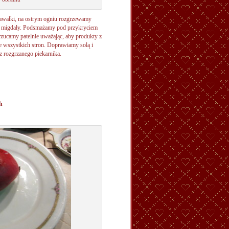
awałki, na ostrym ogniu rozgrzewamy
 i migdały. Podsmażamy pod przykryciem
rzucamy patelnie uważając, aby produkty z
e wszystkich stron. Doprawiamy solą i
 z rozgrzanego piekarnika.
h