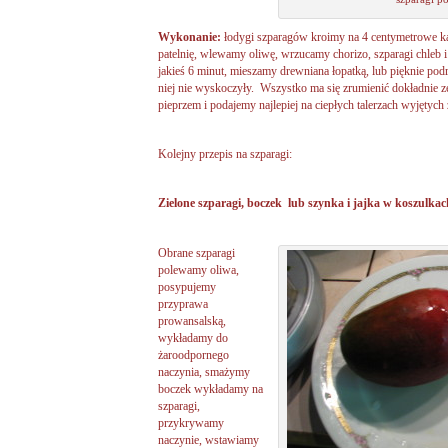
Wykonanie:
łodygi szparagów kroimy na 4 centymetrowe k
patelnię, wlewamy oliwę, wrzucamy chorizo, szparagi chleb
jakieś 6 minut, mieszamy drewniana łopatką, lub pięknie pod
niej nie wyskoczyły. Wszystko ma się zrumienić dokładnie z
pieprzem i podajemy najlepiej na ciepłych talerzach wyjętych
Kolejny przepis na szparagi:
Zielone szparagi, boczek lub szynka i jajka w koszulkac
Obrane szparagi
polewamy oliwa,
posypujemy
przyprawa
prowansalską,
wykładamy do
żaroodpornego
naczynia, smażymy
boczek wykładamy na
szparagi,
przykrywamy
naczynie, wstawiamy