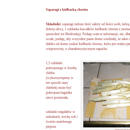
Szparagi z kiełbaską chorizo
Składniki
: szparagi zielone ilość zależy od ilości osób, któr
dobrej oliwy, 1 szklanka kawałków kiełbaski chorizo ( możn
sprawdzić też Biedronkę). Podaję wam te informacje, nie, dla
wcale, podaję, aby wszystkie panie domu wiedziały, że takie 
daleko od domu szukać kiełbaski chorizo, która jest tradycyj
wieprzowiny, o charakterystycznym zapachu.
1,5 szklanki
pokrojonego w kostkę
chleba
(wykorzystujemy w
ten sposób stary
chlebek) może być
pokrojona bagietka
nieco postarzała,
szklanki migdałów w
osłonkach, trochę soli i
świeżo zmielonego
pieprzu
szparagi p