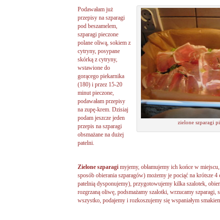
Podawałam już
przepisy na szparagi
pod beszamelem,
szparagi pieczone
polane oliwą, sokiem z
cytryny, posypane
skórką z cytryny,
wstawione do
gorącego piekarnika
(180) i przez 15-20
minut pieczone,
podawałam przepisy
na zupę-krem. Dzisiaj
podam jeszcze jeden
zielone szparagi p
przepis na szparagi
obsmażane na dużej
patelni.
Zielone szparagi
myjemy, obłamujemy ich końce w miejscu, 
sposób obierania szparagów) możemy je pociąć na krótsze 4 
patelnią dysponujemy), przygotowujemy kilka szalotek, obie
rozgrzaną oliwę, podsmażamy szalotki, wrzucamy szparagi, 
wszystko, podajemy i rozkoszujemy się wspaniałym smakie