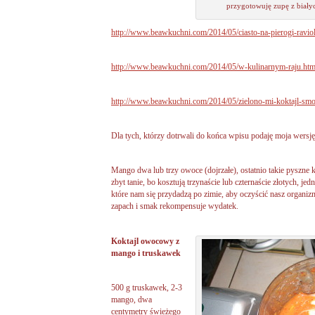
przygotowuję zupę z biały
http://www.beawkuchni.com/2014/05/ciasto-na-pierogi-raviol
http://www.beawkuchni.com/2014/05/w-kulinarnym-raju.htm
http://www.beawkuchni.com/2014/05/zielono-mi-koktajl-smoo
Dla tych, którzy dotrwali do końca wpisu podaję moja wersj
Mango dwa lub trzy owoce (dojrzałe), ostatnio takie pyszne
zbyt tanie, bo kosztują trzynaście lub czternaście złotych, 
które nam się przydadzą po zimie, aby oczyścić nasz organiz
zapach i smak rekompensuje wydatek.
Koktajl owocowy z
mango i truskawek
500 g truskawek, 2-3
mango, dwa
centymetry świeżego