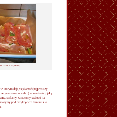
ieczone z szynką
w którym dają się złamać (najprostszy
centymetrowe kawałki ( w zależności, jaką
ramy, siekamy, wrzucamy szalotki na
smażymy pod przykryciem 8 minut i to
m.