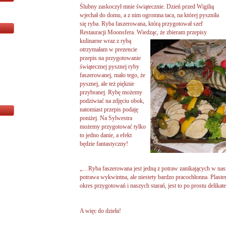
Ślubny zaskoczył mnie świątecznie. Dzień przed Wigilią
wjechał do domu, a z nim ogromna taca, na której pyszniła
się ryba. Ryba faszerowana, którą przygotował szef
Restauracji Moonsfera. Wiedząc, że zbieram przepisy
kulinarne wraz z rybą
otrzymałam w prezencie
przepis na przygotowanie
świątecznej pysznej ryby
faszerowanej, mało tego, że
pysznej, ale też pięknie
przybranej. Rybę możemy
podziwiać na zdjęciu obok,
natomiast przepis podaję
poniżej. Na Sylwestra
możemy przygotować tylko
to jedno danie, a efekt
będzie fantastyczny!
„…Ryba faszerowana jest jedną z potraw zanikających w nasze
potrawa wykwintna, ale niestety bardzo pracochłonna. Plast
okres przygotowań i naszych starań, jest to po prostu delikate
A więc do dzieła!