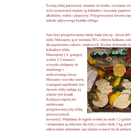
Świeżą rybkę patroszymy starannie od środka, wycinamy ości
tych czynnościach myjemy ją dokładnie i osuszamy papierow
alkoholem, solimy i pieprzymy. Przygotowanym farszem nape
nabrała opływowego kształtu rybiego.
Sam farsz przygotowujemy mieląc białą rybę np.: dorsza lub ti
nich). Miksujemy ją ze śmietaną 36% i ubitymi białkami, sol
dla poprawienia walorów smakowych. Kroimy drobniutko ko
koktajlowe lekko
blanszujemy ( w gotującej
wodzie 2-3 minuty) i
wszystko dodajemy do
zmielonego i
zmiksowanego farszu.
Mieszamy wszystko razem,
a następnie napełniamy tym
farszem rybkę nadając jej
właśnie rybi kształt.
Kolejnym etapem jest
zafoliowanie
przygotowanej ryby (folią
przezroczystą do
żywności). Wkładamy do kąpieli wodnej na około 1,5 godziny
i temperatura są obliczone dla ryby o wadze około 2 kg, jeżel
odpowiednio zmieniamy czas (można wstawić też do piekarn