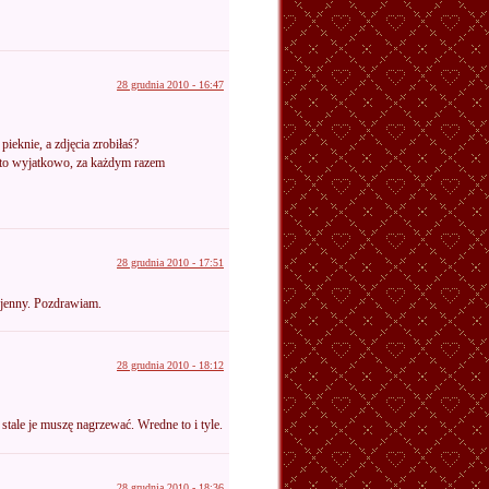
28 grudnia 2010 - 16:47
eknie, a zdjęcia zrobiłaś?
e to wyjatkowo, za każdym razem
28 grudnia 2010 - 17:51
ojenny. Pozdrawiam.
28 grudnia 2010 - 18:12
stale je muszę nagrzewać. Wredne to i tyle.
28 grudnia 2010 - 18:36