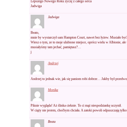
Lepszego Nowego Roku zyczę z całego serca
Jadwiga
Jadwiga
Beato,
mnie by wystarczył sam Hampton Court, nawet bez łyżew. Musiało być pi
Wiesz o tym, ze to moje ulubione miejsce, oprócz wielu w Albionie, al
musiałyśmy tam jechać, pamiętasz?…
j
Andrzej
Andrzej to jednak wie, jak się paniom robi dobrze… Jakby był przedw
Monika
Piknie wygląda! Aż ślinka cieknie. To ci mąż niespodziankę uczynił.
W ciąży nie jestem, choćbym chciała. A zatoki powoli odpuszczają tylko 
Beata