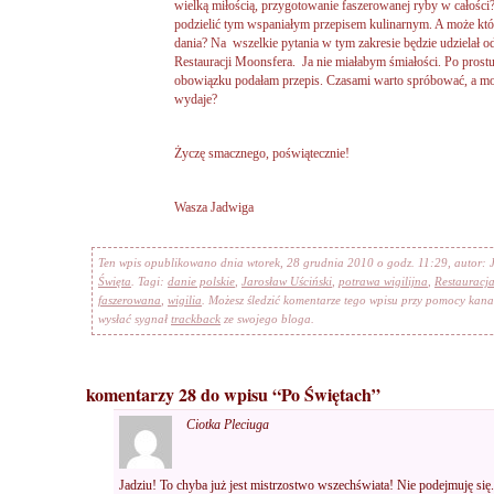
wielką miłością, przygotowanie faszerowanej ryby w całości
podzielić tym wspaniałym przepisem kulinarnym. A może któr
dania? Na wszelkie pytania w tym zakresie będzie udzielał 
Restauracji Moonsfera. Ja nie miałabym śmiałości. Po prostu 
obowiązku podałam przepis. Czasami warto spróbować, a może 
wydaje?
Życzę smacznego, poświątecznie!
Wasza Jadwiga
Ten wpis opublikowano dnia wtorek, 28 grudnia 2010 o godz. 11:29, autor:
Święta
. Tagi:
danie polskie
,
Jarosław Uściński
,
potrawa wigilijna
,
Restauracj
faszerowana
,
wigilia
. Możesz śledzić komentarze tego wpisu przy pomocy kan
wysłać sygnał
trackback
ze swojego bloga.
komentarzy 28 do wpisu “Po Świętach”
Ciotka Pleciuga
Jadziu! To chyba już jest mistrzostwo wszechświata! Nie podejmuję się.