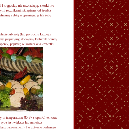
 i kręgosłup nie uszkadzając skórki. Po
ymi ręcznikami, skrapiamy od środka
łniamy rybkę wypełniając ją tak żeby
lapię lub solę (lub po trochu każdej z
imy, pieprzymy, dodajemy kieliszek brandy
perek, paprykę w kosteczkę a
krewetki
 w temperaturze 85-87 stopni C, ten czas
i ryba jest większa lub mniejsza
ika z parowaniem). Po upływie podanego