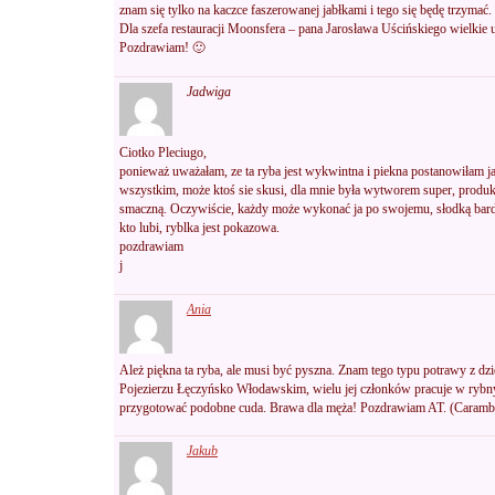
znam się tylko na kaczce faszerowanej jabłkami i tego się będę trzymać.
Dla szefa restauracji Moonsfera – pana Jarosława Uścińskiego wielkie 
Pozdrawiam! 🙂
Jadwiga
Ciotko Pleciugo,
ponieważ uważałam, ze ta ryba jest wykwintna i piekna postanowiłam ja
wszystkim, może ktoś sie skusi, dla mnie była wytworem super, produk
smaczną. Oczywiście, każdy może wykonać ja po swojemu, słodką bardzi
kto lubi, ryblka jest pokazowa.
pozdrawiam
j
Ania
Ależ piękna ta ryba, ale musi być pyszna. Znam tego typu potrawy z d
Pojezierzu Łęczyńsko Włodawskim, wielu jej członków pracuje w rybnym
przygotować podobne cuda. Brawa dla męża! Pozdrawiam AT. (Caramb
Jakub