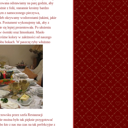
gotowana odstawiamy na parę godzin, aby
nie z folii, starannie kroimy bardzo
nym z namoczonego pieczywa,
hleb okrywamy wodorostami (takimi, jakie
ła. Postument wykonujemy tak, aby z
e się lepiej prezentowała. Po ułożeniu
 w ósemki oraz limonkami. Masło
 różne kolory w zależności od naszego
obu bokach. W paszczę ryby włożono
zowsku przez szefa Restauracji
że można było tak pięknie przygotować
 bo kto z nas ma czas na tak perfekcyjne z