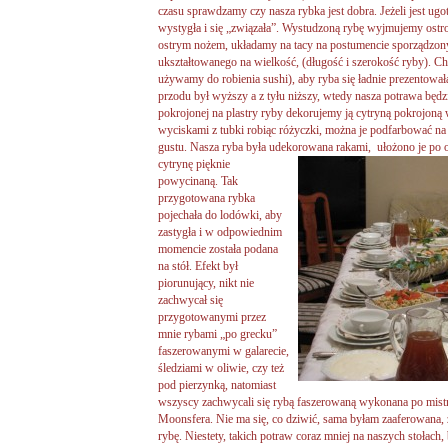
czasu sprawdzamy czy nasza rybka jest dobra. Jeżeli jest u
wystygła i się „związała”. Wystudzoną rybę wyjmujemy ostroż
ostrym nożem, układamy na tacy na postumencie sporządzo
ukształtowanego na wielkość, (długość i szerokość ryby). C
używamy do robienia sushi), aby ryba się ładnie prezentowa
przodu był wyższy a z tyłu niższy, wtedy nasza potrawa będzi
pokrojonej na plastry ryby dekorujemy ją cytryną pokrojoną
wyciskami z tubki robiąc różyczki, można je podfarbować na
gustu. Nasza ryba była udekorowana rakami, ułożono je po
cytrynę pięknie
powycinaną. Tak
przygotowana rybka
pojechała do lodówki, aby
zastygła i w odpowiednim
momencie została podana
na stół. Efekt był
piorunujący, nikt nie
zachwycał się
przygotowanymi przez
mnie rybami „po grecku”
faszerowanymi w galarecie,
śledziami w oliwie, czy też
pod pierzynką, natomiast
wszyscy zachwycali się rybą faszerowaną wykonana po mistr
Moonsfera. Nie ma się, co dziwić, sama byłam zaaferowana, 
rybę. Niestety, takich potraw coraz mniej na naszych stołach,