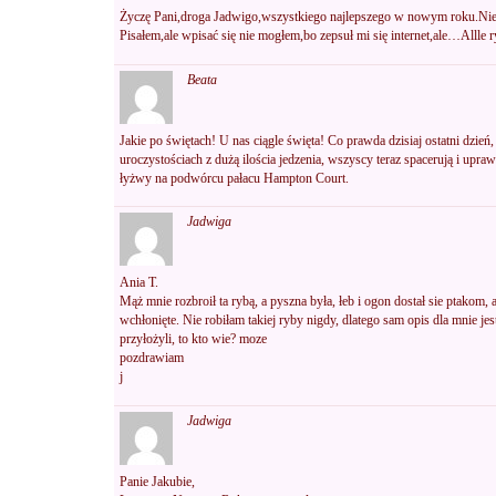
Życzę Pani,droga Jadwigo,wszystkiego najlepszego w nowym roku.Nie 
Pisałem,ale wpisać się nie mogłem,bo zepsuł mi się internet,ale…Allle 
Beata
Jakie po świętach! U nas ciągle święta! Co prawda dzisiaj ostatni dzień
uroczystościach z dużą ilościa jedzenia, wszyscy teraz spacerują i upraw
łyżwy na podwórcu pałacu Hampton Court.
Jadwiga
Ania T.
Mąż mnie rozbroił ta rybą, a pyszna była, łeb i ogon dostał sie ptakom, a
wchłonięte. Nie robiłam takiej ryby nigdy, dlatego sam opis dla mnie j
przyłożyli, to kto wie? moze
pozdrawiam
j
Jadwiga
Panie Jakubie,