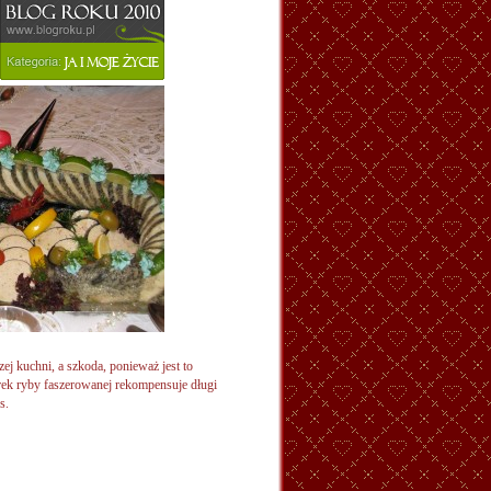
j kuchni, a szkoda, ponieważ jest to
erek ryby faszerowanej rekompensuje długi
s.