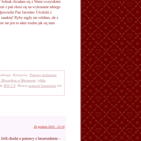
? Jednak chciałam się z Wami wszystkimi
aś z pań skusi się na wykonanie takiego
odpowiedzi Pan Jarosław Uściński z
taaakiej! Ryby nigdy nie robiłam, ale z
nie jest to takie trudne jak się nam
 Jadwiga. Kategoria:
Przepisy kulinarne
,
a Moonsfera w Warszawie
,
rybka
ału
RSS 2.0
. Możesz
zostawić komentarz
lub
28 grudnia 2010 - 12:14
 Jeśli chodzi o potrawy z faszerunkiem –