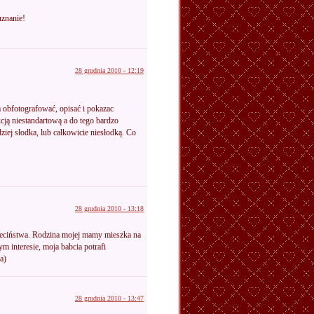
uznanie!
28 grudnia 2010 - 12:19
 obfotografować, opisać i pokazac
cją niestandartową a do tego bardzo
ej słodka, lub całkowicie niesłodką. Co
28 grudnia 2010 - 13:18
zieciństwa. Rodzina mojej mamy mieszka na
 interesie, moja babcia potrafi
a)
28 grudnia 2010 - 13:47