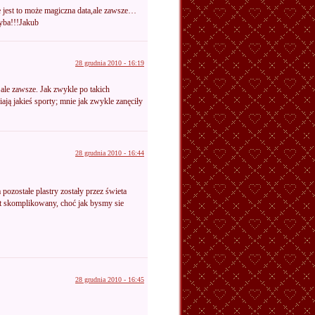
jest to może magiczna data,ale zawsze…
ryba!!!Jakub
28 grudnia 2010 - 16:19
, ale zawsze. Jak zwykle po takich
iają jakieś sporty; mnie jak zwykle zanęciły
28 grudnia 2010 - 16:44
 pozostałe plastry zostały przez świeta
est skomplikowany, choć jak bysmy sie
28 grudnia 2010 - 16:45