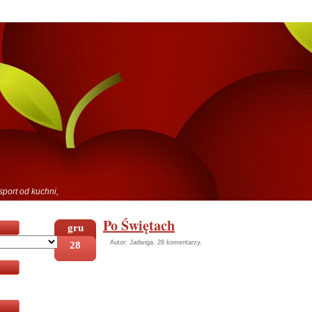
sport od kuchni,
Po Świętach
gru
28
Autor: Jadwiga.
28 komentarzy
.