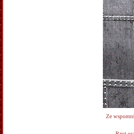
Ze wspomnie
„… Rzut osz