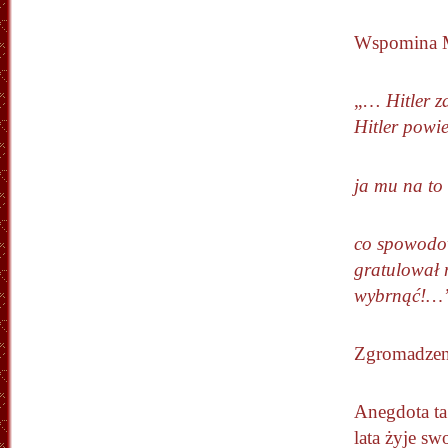
Wspomina M
„…
Hitler z
Hitler powi
ja mu na to
co spowodow
gratulował n
wybrnąć!…
Zgromadzeni
Anegdota ta
lata żyje s