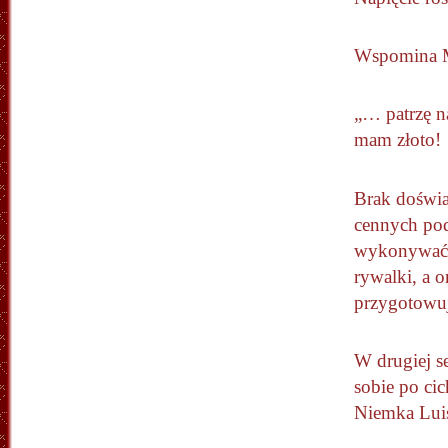
Wspomina M
„… patrzę n
mam złoto!
Brak doświad
cennych podp
wykonywać d
rywalki, a 
przygotowuj
W drugiej s
sobie po cic
Niemka Luis