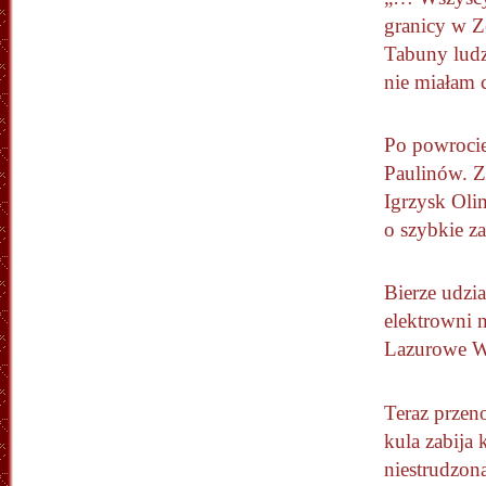
granicy w Z
Tabuny ludz
nie miałam 
Po powrocie
Paulinów. Z
Igrzysk Oli
o szybkie z
Bierze udzi
elektrowni 
Lazurowe Wy
Teraz przen
kula zabija 
niestrudzona