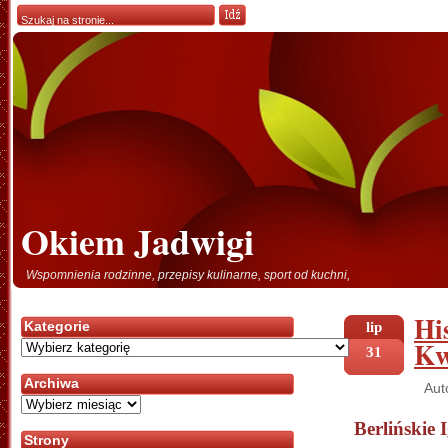
Okiem Jadwigi
Wspomnienia rodzinne, przepisy kulinarne, sport od kuchni,
Hi
Kategorie
lip
Kw
Kategorie
31
Archiwa
Aut
Archiwa
Berlińskie I
Strony