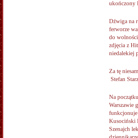
ukończony k
Dźwiga na r
ferworze wa
do wolności
zdjęcia z H
niedalekiej 
Za tę niesa
Stefan Star
Na początku
Warszawie g
funkcjonuje 
Kusociński l
Szenajch lek
dziennikarz