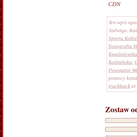
CDN
Ten wpis opu
Jadwiga. Ka
Sportu Kobie
fiotografia 
Kwaśniewsk
Koźmińska
,
O
Powstanie W
pomocy kan
trackback
ze
Zostaw o