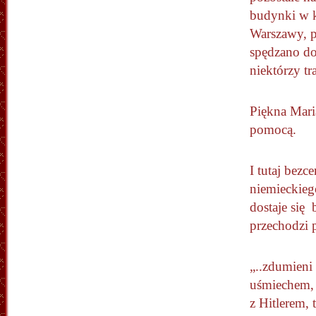
budynki w kt
Warszawy, po
spędzano do
niektórzy t
Piękna Maria
pomocą.
I tutaj bezc
niemieckieg
dostaje się
przechodzi p
„..zdumieni
uśmiechem, a
z Hitlerem, 