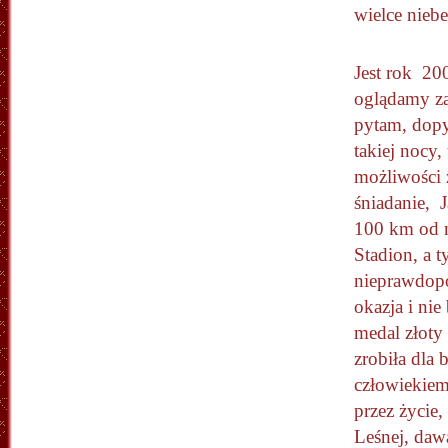
wielce niebe
Jest rok 200
oglądamy za
pytam, dopyt
takiej nocy,
możliwości 
śniadanie, 
100 km od n
Stadion, a t
nieprawdopo
okazja i nie 
medal złoty
zrobiła dla 
człowiekiem
przez życie
Leśnej, daw