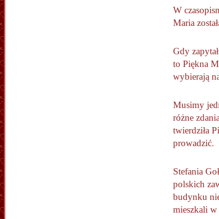
W czasopism
Maria zosta
Gdy zapytał
to Piękna M
wybierają n
Musimy jedn
różne zdania
twierdziła 
prowadzić.
Stefania Go
polskich za
budynku nie
mieszkali w