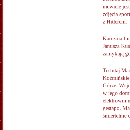
niewiele jes
zdjęcia spo
z Hitlerem.
Karczma funk
Janusza Kus
zamykają g
To tutaj Ma
Koźmińskieg
Górze. Wojna
w jego dom
elektrowni 
gestapo. Ma
śmiertelnie 