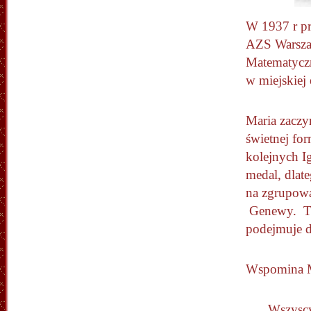
W 1937 r pr
AZS Warszaw
Matematyczn
w miejskiej
Maria zaczy
świetnej for
kolejnych I
medal, dlat
na zgrupowa
Genewy. Tut
podejmuje 
Wspomina M
„… Wszyscy 