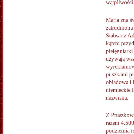
wątpliwości
Maria zna św
zatrudniona 
Stabsartz A
kątem przyd
pielęgniark
używają wsze
wyreklamowa
puszkami pr
obiadowa i 
niemieckie 
nazwiska.
Z Pruszkow
razem 4.500
podziemia mi