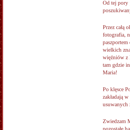
Od tej pory
poszukiwany
Przez całą 
fotografia, 
paszportem d
wielkich zn
więźniów z 
tam gdzie in
Maria!
Po klęsce P
zakładają w
usuwanych 
Zwiedzam M
pozostałe h