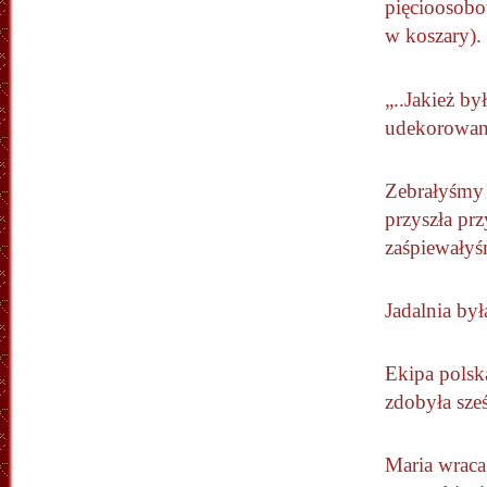
pięcioosobo
w koszary).
„..Jakież b
udekorowaną
Zebrałyśmy 
przyszła pr
zaśpiewałyśm
Jadalnia był
Ekipa polsk
zdobyła sześ
Maria wraca