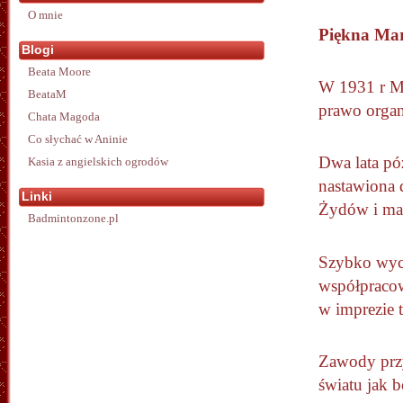
O mnie
Piękna Mari
Blogi
Beata Moore
W 1931 r M
BeataM
prawo organ
Chata Magoda
Co słychać w Aninie
Dwa lata pó
Kasia z angielskich ogrodów
nastawiona 
Linki
Żydów i ma
Badmintonzone.pl
Szybko wyco
współpracow
w imprezie t
Zawody przy
światu jak 