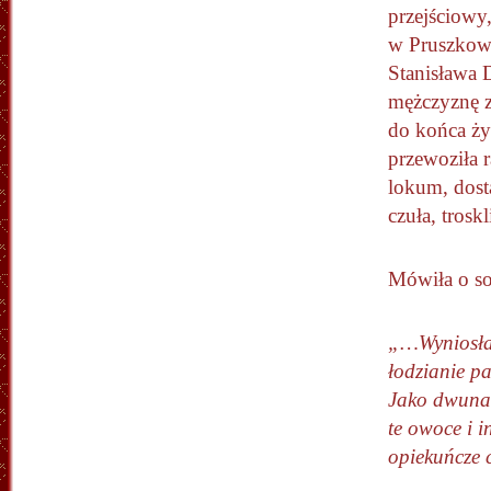
przejściowy,
w Pruszkowi
Stanisława 
mężczyznę z
do końca życ
przewoziła 
lokum, dosta
czuła, tros
Mówiła o so
„…Wyniosłam
łodzianie p
Jako dwunas
te owoce i 
opiekuńcze