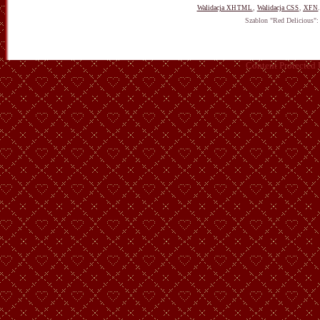
Walidacja
,
Walidacja
,
XHTML
CSS
XFN
Szablon "Red Delicious"
Content Protected