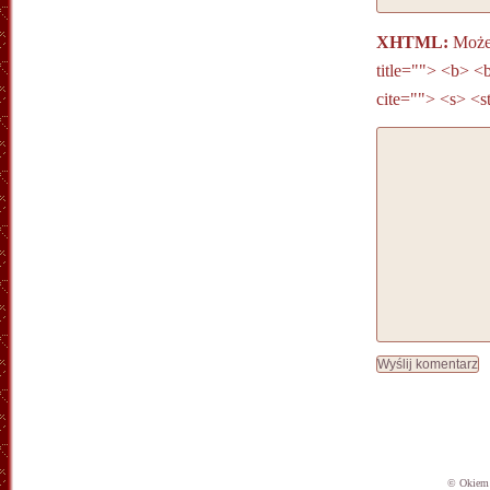
XHTML:
Możes
title=""> <b> <
cite=""> <s> <s
© Okiem 