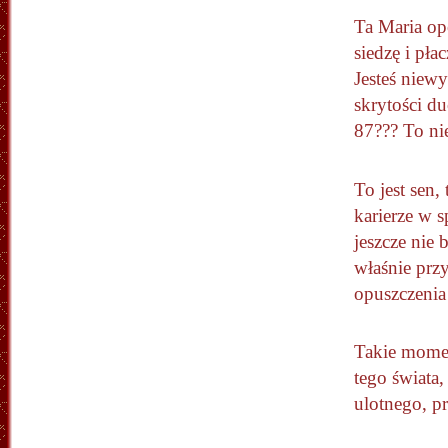
Ta Maria op
siedzę i pła
Jesteś niewy
skrytości du
87??? To ni
To jest sen
karierze w s
jeszcze nie 
właśnie prz
opuszczenia
Takie momen
tego świata,
ulotnego, p