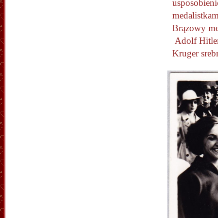
usposobieni
medalistkami
Brązowy med
Adolf Hitler
Kruger sreb