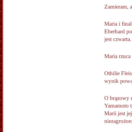
Zamieram, al
Maria i fina
Eberhard pop
jest czwarta.
Maria rzuca 
Othilie Flei
wynik powal
O brązowy m
Yamamoto tyl
Marii jest 
niezagrożon