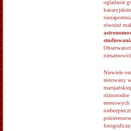
ogladanie g
kanaryjskim 
niezapomnia
również mał
astronomow
studiowani
Obserwatori
niesamowici
Niewiele os
testowany wł
marsjańskieg
różnorodne 
terenowych 
niebezpieczn
pokiereszo
fotograficz