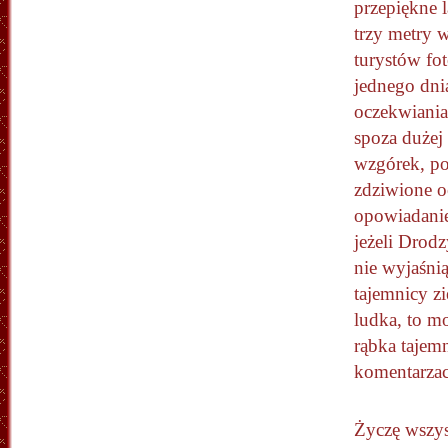
przepiękne l
trzy metry 
turystów fo
jednego dni
oczekwiania
spoza dużej
wzgórek, po
zdziwione o
opowiadanie
jeżeli Drod
nie wyjaśni
tajemnicy z
ludka, to m
rąbka tajem
komentarzac
Życzę wszy