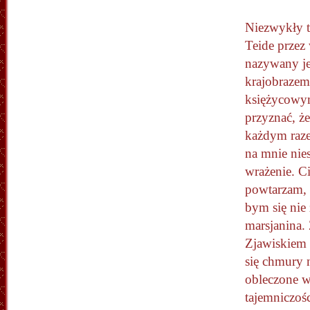
Niezwykły t
Teide przez
nazywany je
krajobrazem
księżycowy
przyznać, że
każdym raz
na mnie nie
wrażenie. Ci
powtarzam, 
bym się nie
marsjanina.
Zjawiskiem 
się chmury n
obleczone w
tajemniczośc