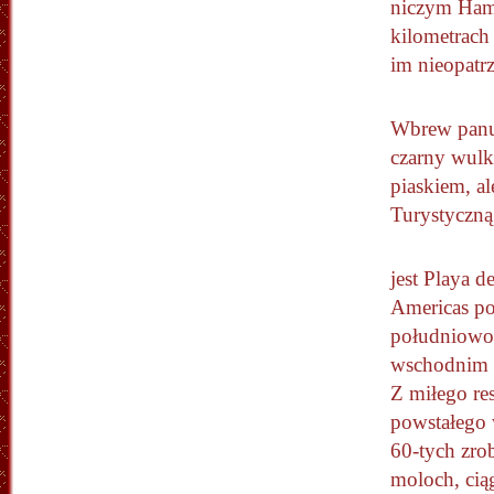
niczym Hami
kilometrach 
im nieopatrz
Wbrew panuj
czarny wulk
piaskiem, al
Turystyczną
jest Playa de
Americas po
południowo
wschodnim 
Z miłego re
powstałego 
60-tych zrob
moloch, cią