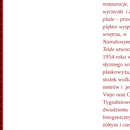
restauracje,
wycieczki i 
plaże – pra
piękno wyspy
wnętrzu, w
Narodowym
Teide
utwor
1954 roku 
słynnego wu
płaskowyża,
stożek wulk
metrów i je
Viejo oraz 
Tygodniowe 
dwudziestu 
fotogeniczn
żółtym i c