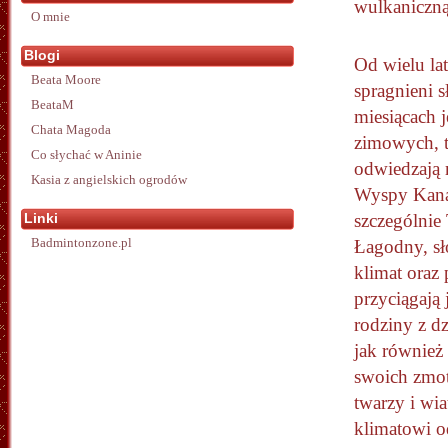
wulkaniczną
O mnie
Blogi
Od wielu lat
Beata Moore
spragnieni 
BeataM
miesiącach j
Chata Magoda
zimowych, t
Co słychać w Aninie
odwiedzają
Kasia z angielskich ogrodów
Wyspy Kanar
Linki
szczególnie 
Badmintonzone.pl
Łagodny, s
klimat oraz 
przyciągają
rodziny z d
jak również
swoich zmo
twarzy i wi
klimatowi od