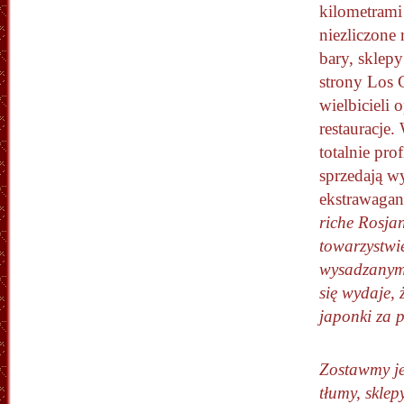
kilometrami 
niezliczone 
bary, sklepy
strony Los C
wielbicieli 
restauracje.
totalnie pro
sprzedają w
ekstrawagan
riche Rosja
towarzystwi
wysadzanymi
się wydaje, 
japonki za 
Zostawmy je
tłumy, sklepy