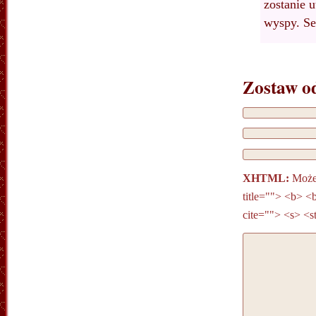
zostanie 
wyspy. Se
Zostaw o
XHTML:
Możes
title=""> <b> <
cite=""> <s> <s