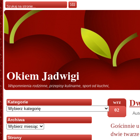
Okiem Jadwigi
Wspomnienia rodzinne, przepisy kulinarne, sport od kuchni,
Dw
Kategorie
wrz
Kategorie
02
Aut
Archiwa
Gościnnie u
Archiwa
dwie twarze 
Strony