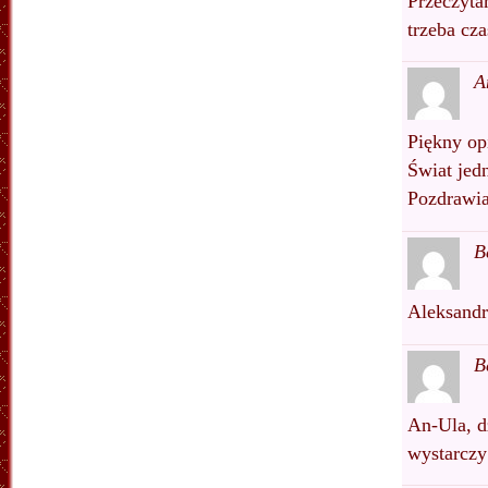
Przeczytam
trzeba cza
A
Piękny opi
Świat jed
Pozdrawia
B
Aleksandr
B
An-Ula, dz
wystarczy