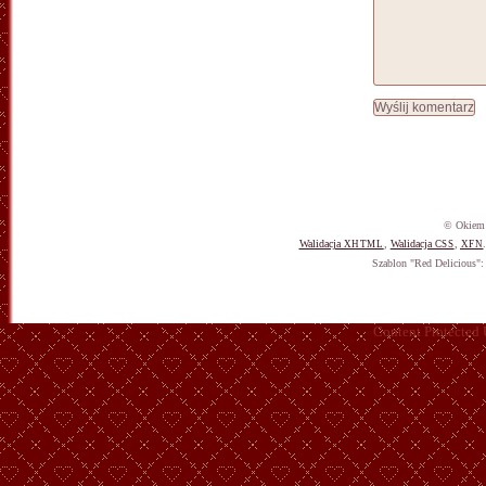
© Okiem 
Walidacja
,
Walidacja
,
XHTML
CSS
XFN
Szablon "Red Delicious"
Content Protected