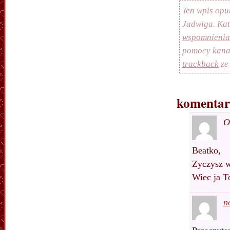
Ten wpis opu
Jadwiga. Ka
wspomnienia
pomocy kan
trackback
ze
komentar
O
Beatko,
Zyczysz 
Wiec ja T
n