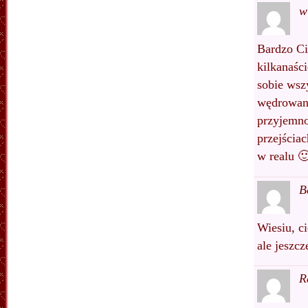
w
Bardzo Ci
kilkanaśc
sobie wszy
wędrowani
przyjemno
przejścia
w realu 
B
Wiesiu, c
ale jeszcz
R