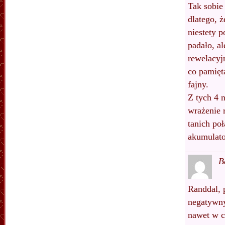
Tak sobie
dlatego, 
niestety 
padało, a
rewelacyj
co pamięta
fajny.
Z tych 4 
wrażenie 
tanich po
akumulato
B
Randdal, 
negatywny
nawet w c