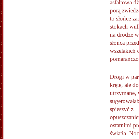
asfaltowa d
porą zwiedz
to słońce z
stokach wul
na drodze w
słońca prze
wszelakich o
pomarańczo
Drogi w par
kręte, ale d
utrzymane, 
sugerowałab
spieszyć z
opuszczanie
ostatnimi p
światła. No