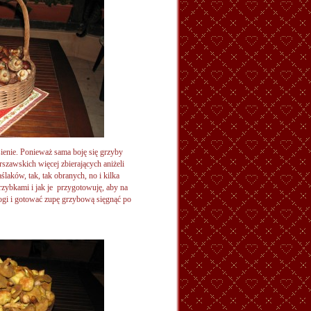
sienie. Ponieważ sama boję się grzyby
rszawskich więcej zbierających aniżeli
aków, tak, tak obranych, no i kilka
zybkami i jak je przygotowuję, aby na
ogi i gotować zupę grzybową sięgnąć po