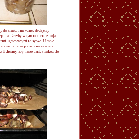
my do smaku i na koniec dodajemy
zypaliła. Grzyby w tym momencie mają
zkami ugotowanymi na sypko. U mnie
a potrawę możemy podać z makaronem
eśli chcemy, aby nasze danie smakowało