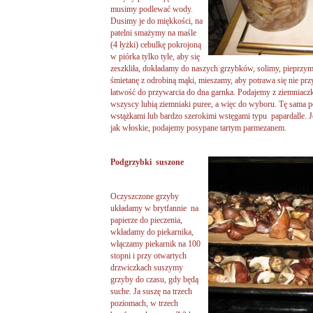
musimy podlewać wody.
Dusimy je do miękkości, na
patelni smażymy na maśle
(4 łyżki) cebulkę pokrojoną
w piórka tylko tyle, aby się
zeszkliła, dokładamy do naszych grzybków, solimy, pieprzy
śmietanę z odrobiną mąki, mieszamy, aby potrawa się nie pr
łatwość do przywarcia do dna garnka. Podajemy z ziemniac
wszyscy lubią ziemniaki puree, a więc do wyboru. Tę sam
wstążkami lub bardzo szerokimi wstęgami typu papardalle. J
jak włoskie, podajemy posypane tartym parmezanem.
Podgrzybki suszone
Oczyszczone grzyby
układamy w brytfannie na
papierze do pieczenia,
wkładamy do piekarnika,
włączamy piekarnik na 100
stopni i przy otwartych
drzwiczkach suszymy
grzyby do czasu, gdy będą
suche. Ja suszę na trzech
poziomach, w trzech