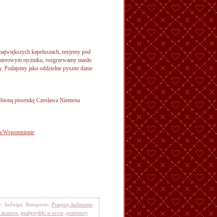
 największych kapeluszach, myjemy pod
apierowym ręczniku, rozgrzewamy masło
y. Podajemy jako oddzielne pyszne danie
lubioną piosenkę Czesława Niemena
en/Wspomnienie
r: Jadwiga. Kategoria:
Przepisy kulinarne
.
 suszone
,
podgrzybki w occie
,
przetwory