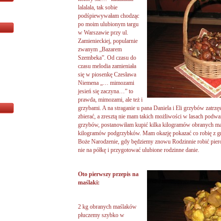
lalalala, tak sobie
podśpiewywałam chodząc
po moim ulubionym targu
w Warszawie przy ul.
Zamienieckiej, popularnie
zwanym „Bazarem
Szembeka”. Od czasu do
czasu melodia zamieniała
się w piosenkę Czesława
Niemena „… mimozami
jesień się zaczyna…” to
prawda, mimozami, ale też i
grzybami. A na straganie u pana Daniela i Eli grzybów zatrzę
zbierać, a zresztą nie mam takich możliwości w lasach podwa
grzybów, postanowiłam kupić kilka kilogramów obranych maśl
kilogramów podgrzybków. Mam okazję pokazać co robię z gr
Boże Narodzenie, gdy będziemy znowu Rodzinnie robić pier
nie na półkę i przygotować ulubione rodzinne danie.
Oto pierwszy przepis na
maślaki:
2 kg obranych maślaków
płuczemy szybko w