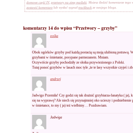
domowe część IV
,
przetwory na zimę maślaki
. Możesz śledzić komentarze tego
zostawić komentarz
lub wysłać sygnał
trackback
ze swojego bloga.
komentarzy 14 do wpisu “Przetwory – grzyby”
zośka
Obok ogórków grzyby pod każdą postacią są moją ulubioną potrawą. Wła
grzybami w śmietanie, posypane parmezanem. Mniam.
Oczywiście grzyby pochodziły ze słoika przywiezionego z Polski.
Tutaj ponoć grzybów w lasach moc tyle ,że te lasy wszystkie czyjeś i zb
andrzej
Jadwigo Przemiła! Czy godzi się tak drażnić grzybiarza-fanatyka ( ja), 
się na wyprawę? Ale niech się przynajmniej oko ucieszy i podniebienie 
w śmietance, to my ( ja) też wielbimy… Pozdrawiam.
Jadwiga