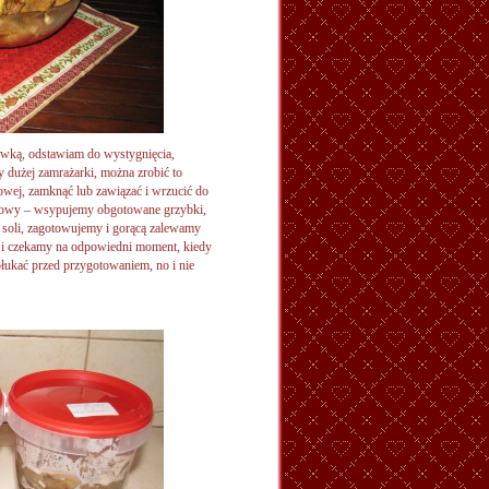
ywką, odstawiam do wystygnięcia,
 dużej zamrażarki, można zrobić to
owej, zamknąć lub zawiązać i wrzucić do
stikowy – wsypujemy obgotowane grzybki,
k soli, zagotowujemy i gorącą zalewamy
 i czekamy na odpowiedni moment, kiedy
płukać przed przygotowaniem, no i nie