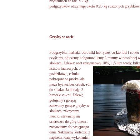
brytfannach na raz. Z 2 kg
podgrzybków otrzymuję około 0,25 kg suszonych grzybków
Grzyby w occie
Podgrzybki, maślaki, borowiki lub rydze, co kto lubi i co kto
czyścimy, płuczemy i obgotowujemy 2 minuty w posolonej 
słoikach. Zalewa: ocet spirytusowy 10%, 1,5 litra wody, kilk
listków laurowych, 5
goździków, , cebula
pokrojona w piórka, ale
może być też bez cebuli, sól
do smaku. Ja dodaję 2
łyżeczki cukru. Zalewę
gotujemy i gorącą
zalewamy gorące grzyby w
słoikach, zakręcamy
mocno, stawiamy na
ściereczce do góry dnem i
zostawiamy do następnego
dnia. Naklejamy karteczki z
napisem i datą wykonania i