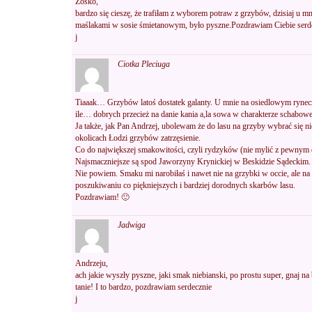
Zośko,
bardzo się cieszę, że trafiłam z wyborem potraw z grzybów, dzisiaj u mn
maślakami w sosie śmietanowym, było pyszne.Pozdrawiam Ciebie serd
j
Ciotka Pleciuga
Tiaaak… Grzybów latoś dostatek galanty. U mnie na osiedlowym ryneczk
ile… dobrych przecież na danie kania a,la sowa w charakterze schabow
Ja także, jak Pan Andrzej, ubolewam że do lasu na grzyby wybrać się n
okolicach Łodzi grzybów zatrzęsienie.
Co do największej smakowitości, czyli rydzyków (nie mylić z pewny
Najsmaczniejsze są spod Jaworzyny Krynickiej w Beskidzie Sądeckim.
Nie powiem. Smaku mi narobiłaś i nawet nie na grzybki w occie, ale n
poszukiwaniu co piękniejszych i bardziej dorodnych skarbów lasu.
Pozdrawiam! 🙂
Jadwiga
Andrzeju,
ach jakie wyszły pyszne, jaki smak niebianski, po prostu super, gnaj n
tanie! I to bardzo, pozdrawiam serdecznie
j