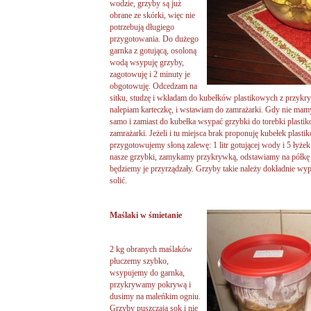
wodzie, grzyby są już
obrane ze skórki, więc nie
potrzebują długiego
przygotowania. Do dużego
garnka z gotującą, osoloną
wodą wsypuję grzyby,
zagotowuję i 2 minuty je
obgotowuję. Odcedzam na
sitku, studzę i wkładam do kubełków plastikowych z przykr
nalepiam karteczkę, i wstawiam do zamrażarki. Gdy nie mamy
samo i zamiast do kubełka wsypać grzybki do torebki plastik
zamrażarki. Jeżeli i tu miejsca brak proponuję kubełek pla
przygotowujemy słoną zalewę: 1 litr gotującej wody i 5 łyże
nasze grzybki, zamykamy przykrywką, odstawiamy na półkę
będziemy je przyrządzały. Grzyby takie należy dokładnie wy
solić.
Maślaki w śmietanie
2 kg obranych maślaków
płuczemy szybko,
wsypujemy do garnka,
przykrywamy pokrywą i
dusimy na maleńkim ogniu.
Grzyby puszczają sok i nie