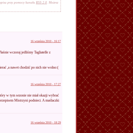
 wpisu przy pomocy kanału
RSS 2.0
. Możesz
16 września 2010 - 16:17
śnie wczoraj jedliśmy Tagliatelle z
ierać ,a nawet chodzić po nich nie wolno:(
16 września 2010 - 17:27
który w tym sezonie nie miał okazji wybrać
przepisem Mistrzyni podnieci. A maślaczki
16 września 2010 - 18:29