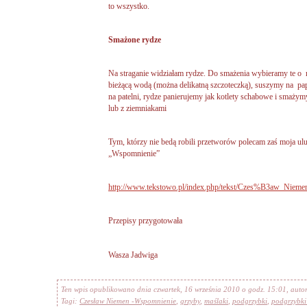
to wszystko.
Smażone rydze
Na straganie widziałam rydze. Do smażenia wybieramy te o
bieżącą wodą (można delikatną szczoteczką), suszymy na p
na patelni, rydze panierujemy jak kotlety schabowe i smażym
lub z ziemniakami
Tym, którzy nie bedą robili przetworów polecam zaś moja u
„Wspomnienie”
http://www.tekstowo.pl/index.php/tekst/Czes%B3aw_Niem
Przepisy przygotowała
Wasza Jadwiga
Ten wpis opublikowano dnia czwartek, 16 września 2010 o godz. 15:01, auto
Tagi:
Czesław Niemen -Wspomnienie
,
grzyby
,
maślaki
,
podgrzybki
,
podgrzybki