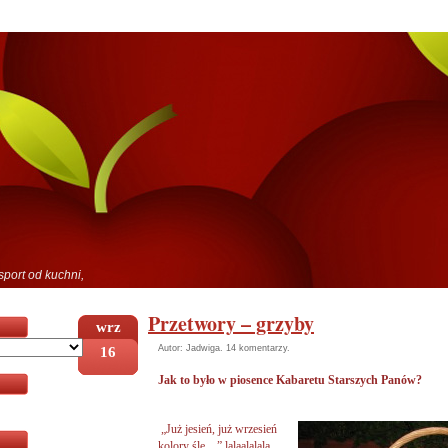
sport od kuchni,
Przetwory – grzyby
wrz
16
Autor: Jadwiga.
14 komentarzy
.
Jak to było w piosence Kabaretu Starszych Panów?
„Już jesień, już wrzesień
kolory śle…” lalaalalala