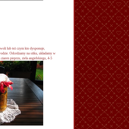
.
 woli lub też czym kto dysponuje,
wodzie. Odcedzamy na sitku, układamy w
a ziaren
pieprzu, ziela angielskiego, 4-5