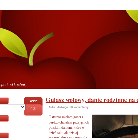
sport od kuchni,
Gulasz wołowy, danie rodzinne na 
wrz
13
Autor: Jadwiga.
28 komentarzy
.
Ostatnio
miałam gości i
bardzo chciałam przyjąć ich
polskim daniem, które w
dzień taki jak dzisiaj