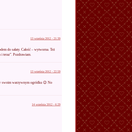
13 września 2012 - 21:39
iodem do sałaty. Całość – wytworna. Też
u i teraz”. Pozdrawiam.
13 września 2012 - 22:59
am w swoim warzywnym ogródku 😉 No
14 września 2012 - 6:29