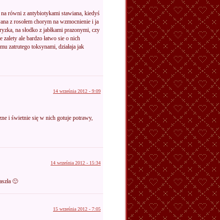
t na równi z antybiotykami stawiana, kiedyś
ana z rosołem chorym na wzmocnienie i ja
gryzka, na słodko z jabłkami prazonymi, czy
 zalety ale bardzo łatwo sie o nich
mu zatrutego toksynami, działaja jak
14 września 2012 - 9:09
e i świetnie się w nich gotuje potrawy,
14 września 2012 - 15:34
aszła 🙂
15 września 2012 - 7:05