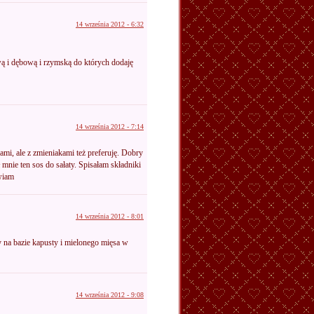
14 września 2012 - 6:32
ową i dębową i rzymską do których dodaję
14 września 2012 - 7:14
mi, ale z zmieniakami też preferuję. Dobry
ł mnie ten sos do sałaty. Spisałam składniki
wiam
14 września 2012 - 8:01
y na bazie kapusty i mielonego mięsa w
14 września 2012 - 9:08