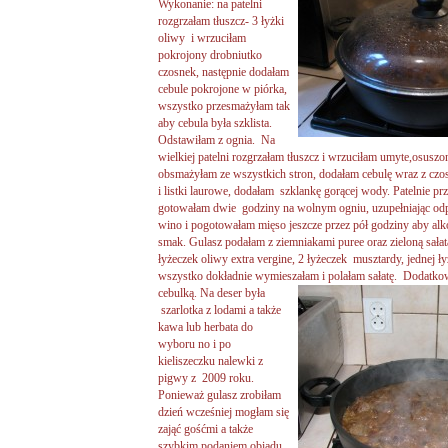
Wykonanie: na patelni
rozgrzałam tłuszcz- 3 łyżki
oliwy i wrzuciłam
pokrojony drobniutko
czosnek, następnie dodałam
cebule pokrojone w piórka,
wszystko przesmażyłam tak
aby cebula była szklista.
Odstawiłam z ognia. Na
wielkiej patelni rozgrzałam tłuszcz i wrzuciłam umyte,osus
obsmażyłam ze wszystkich stron, dodałam cebulę wraz z czosn
i listki laurowe, dodałam szklankę gorącej wody. Patelnie p
gotowałam dwie godziny na wolnym ogniu, uzupełniając od
wino i pogotowałam mięso jeszcze przez pół godziny aby al
smak. Gulasz podałam z ziemniakami puree oraz zieloną sał
łyżeczek oliwy extra vergine, 2 łyżeczek musztardy, jednej ły
wszystko dokładnie wymieszałam i polałam sałatę. Dodatko
cebulką.
Na deser była
szarlotka z lodami a także
kawa lub herbata do
wyboru no i po
kieliszeczku nalewki z
pigwy z 2009 roku.
Ponieważ gulasz zrobiłam
dzień wcześniej mogłam się
zająć gośćmi a także
szybkim podaniem obiadu.