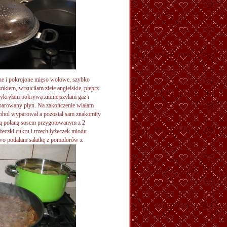
zone i pokrojone mięso wołowe, szybko
kiem, wrzuciłam ziele angielskie, pieprz
rzykryłam pokrywą zmniejszyłam gaz i
parowany płyn. Na zakończenie wlałam
kohol wyparował a pozostał sam znakomity
atą polaną sosem przygotowanym z 2
żeczki cukru i trzech łyżeczek miodu-
wo podałam sałatkę z pomidorów z