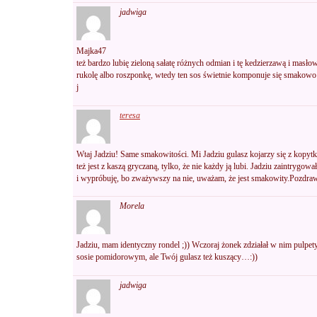
jadwiga
Majka47
też bardzo lubię zieloną sałatę różnych odmian i tę kedzierzawą i masł
rukolę albo roszponkę, wtedy ten sos świetnie komponuje się smakowo
j
teresa
Wtaj Jadziu! Same smakowitości. Mi Jadziu gulasz kojarzy się z kopytka
też jest z kaszą gryczaną, tylko, że nie każdy ją lubi. Jadziu zaintrygowa
i wypróbuję, bo zważywszy na nie, uważam, że jest smakowity.Pozdra
Morela
Jadziu, mam identyczny rondel ;)) Wczoraj żonek zdziałał w nim pulpet
sosie pomidorowym, ale Twój gulasz też kuszący…:))
jadwiga