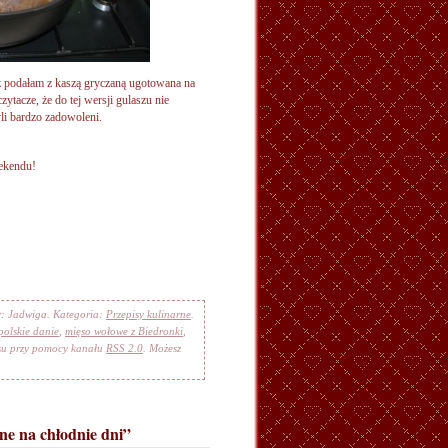
z podałam z kaszą gryczaną ugotowana na
zytacze, że do tej wersji gulaszu nie
li bardzo zadowoleni.
ekendu!
r: Jadwiga. Kategoria:
Przepisy kulinarne
.
polskie danie
,
mięso wołowe z Biedronki
,
isu przy pomocy kanału
RSS 2.0
. Możesz
ne na chłodnie dni”