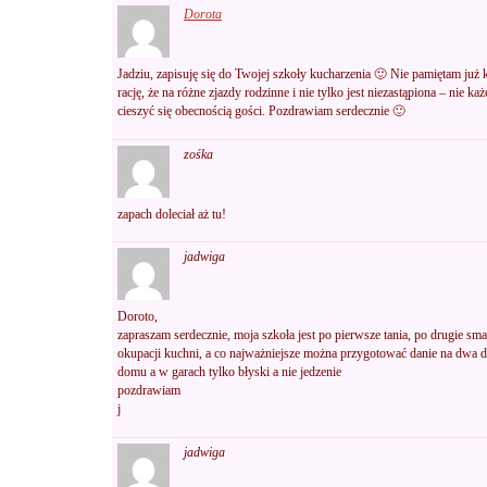
Dorota
Jadziu, zapisuję się do Twojej szkoły kucharzenia 🙂 Nie pamiętam już k
rację, że na różne zjazdy rodzinne i nie tylko jest niezastąpiona – nie k
cieszyć się obecnością gości. Pozdrawiam serdecznie 🙂
zośka
zapach doleciał aż tu!
jadwiga
Doroto,
zapraszam serdecznie, moja szkoła jest po pierwsze tania, po drugie sma
okupacji kuchni, a co najważniejsze można przygotować danie na dwa dni
domu a w garach tylko błyski a nie jedzenie
pozdrawiam
j
jadwiga