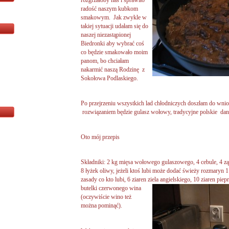
rozgrzałoby nas i sprawiło
radość naszym kubkom
smakowym. Jak zwykle w
takiej sytuacji udałam się do
naszej niezastąpionej
Biedronki aby wybrać coś
co będzie smakowało moim
panom, bo chciałam
nakarmić naszą Rodzinę z
Sokołowa Podlaskiego.
Po przejrzeniu wszystkich lad chłodniczych doszłam do wnio
rozwiązaniem będzie gulasz wołowy, tradycyjne polskie dan
Oto mój przepis
Składniki: 2 kg mięsa wołowego gulaszowego, 4 cebule, 4 zą
8 łyżek oliwy, jeżeli ktoś lubi może dodać świeży rozmaryn 1
zasady co kto lubi, 6 ziaren ziela angielskiego, 10 ziaren piepr
butelki czerwonego wina
(oczywiście wino też
można pominąć).