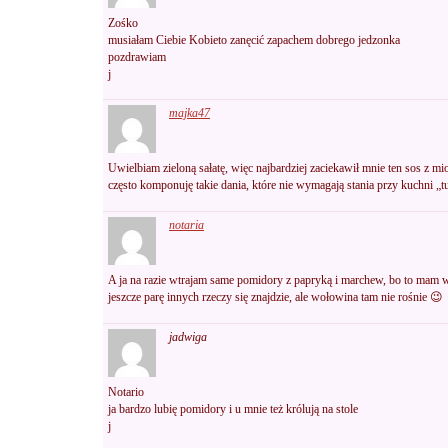
Zośko
musiałam Ciebie Kobieto zanęcić zapachem dobrego jedzonka
pozdrawiam
j
majka47
Uwielbiam zieloną sałatę, więc najbardziej zaciekawił mnie ten sos z m
często komponuję takie dania, które nie wymagają stania przy kuchni „t
notaria
A ja na razie wtrajam same pomidory z papryką i marchew, bo to m
jeszcze parę innych rzeczy się znajdzie, ale wołowina tam nie rośnie 😉
jadwiga
Notario
ja bardzo lubię pomidory i u mnie też królują na stole
j