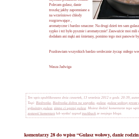
Polecam gulasz, danie
troszkę jakby zapomniane a
na wrześniowe chłody
rozgrzewające ,
aromatyczne i bardzo smaczne. Na drugi dzień ten sam gulas
sypko i też było pysznie i aromatycznie! Zauważcie moi mili c
dodałam ani mąki ani śmietany, pomimo tego moi panowie by
Pozdrawiam wszystkich bardzo serdecznie życząc miłego we
Wasza Jadwiga
Ten wpis opublikowano dnia czwartek, 13 września 2012 o godz. 20:39, auto
Tagi:
Biedronka
,
Biedronka dobra na wszystko
,
gulasz
,
gulasz wołowy proste 
wykwintny gulasz
,
zimno ci ugotuj gulasz
. Możesz śledzić komentarze tego wp
zostawić komentarz
lub wysłać sygnał
trackback
ze swojego bloga.
komentarzy 28 do wpisu “Gulasz wołowy, danie rodzin