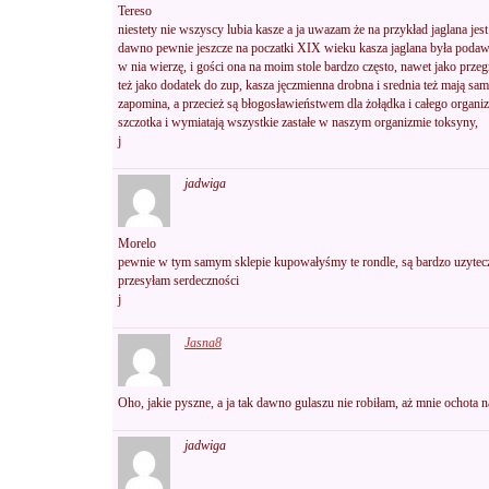
Tereso
niestety nie wszyscy lubia kasze a ja uwazam że na przykład jaglana jes
dawno pewnie jeszcze na poczatki XIX wieku kasza jaglana była podaw
w nia wierzę, i gości ona na moim stole bardzo często, nawet jako prze
też jako dodatek do zup, kasza jęczmienna drobna i srednia też mają same
zapomina, a przecież są błogosławieństwem dla żołądka i całego organiz
szczotka i wymiatają wszystkie zastałe w naszym organizmie toksyny,
j
jadwiga
Morelo
pewnie w tym samym sklepie kupowałyśmy te rondle, są bardzo uzyteczn
przesyłam serdeczności
j
Jasna8
Oho, jakie pyszne, a ja tak dawno gulaszu nie robiłam, aż mnie ochota n
jadwiga