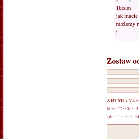
1beam
jak macie 
możemy m
j
Zostaw o
XHTML:
Możes
title=""> <b> <
cite=""> <s> <s