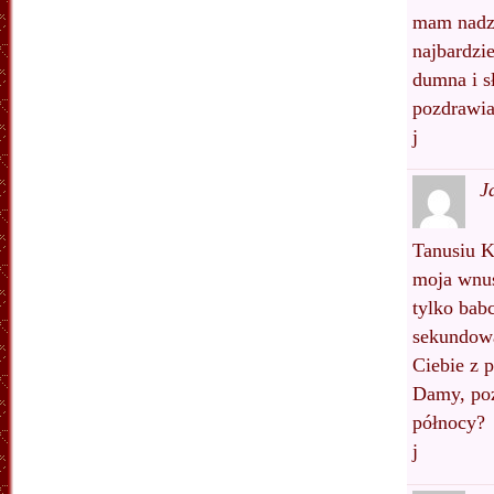
mam nadzi
najbardzie
dumna i s
pozdrawia
j
J
Tanusiu 
moja wnusi
tylko bab
sekundowa
Ciebie z 
Damy, poz
północy?
j