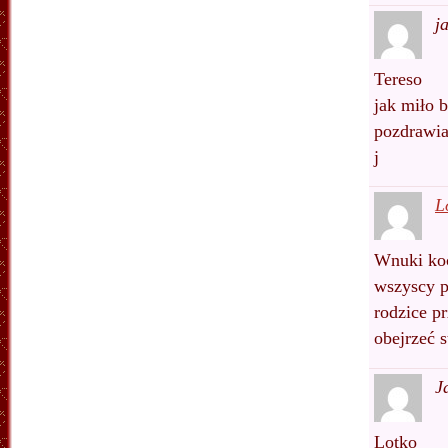
j
Tereso
jak miło 
pozdrawi
j
L
Wnuki koc
wszyscy p
rodzice p
obejrzeć s
J
Lotko