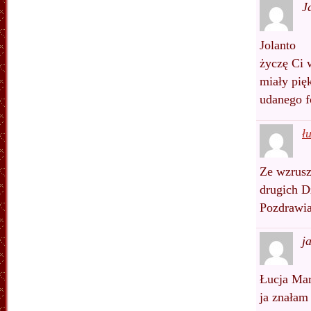
J
Jolanto
życzę Ci 
miały pię
udanego f
ł
Ze wzrusz
drugich D
Pozdrawi
j
Łucja Mar
ja znałam