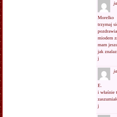
j
Morelko
trzymaj s
pozdrawia
miodem zn
mam jeszc
jak znalaz
j
j
E.
i właśnie 
zaszumiał
j