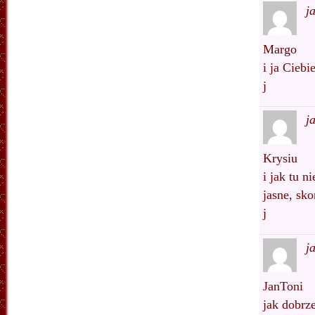
j
Margo
i ja Cieb
j
j
Krysiu
i jak tu n
jasne, sk
j
j
JanToni
jak dobrz