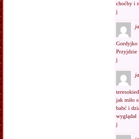
choćby i n
j
j
Gordyjko
Przyjdzie 
j
j
teresokie
jak miło 
babć i dzi
wyglądał 
j