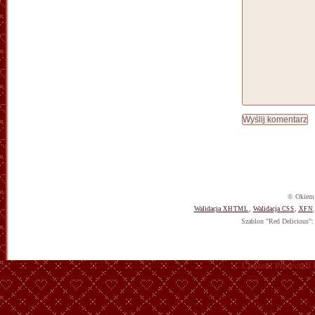
© Okiem 
Walidacja
,
Walidacja
,
XHTML
CSS
XFN
Szablon "Red Delicious"
Content Protected