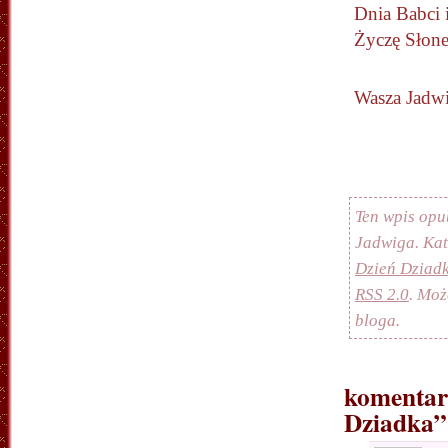
Dnia Babci 
Życzę Słon
Wasza Jadw
Ten wpis opu
Jadwiga. Ka
Dzień Dziad
RSS 2.0
. Mo
bloga.
komentarz
Dziadka”