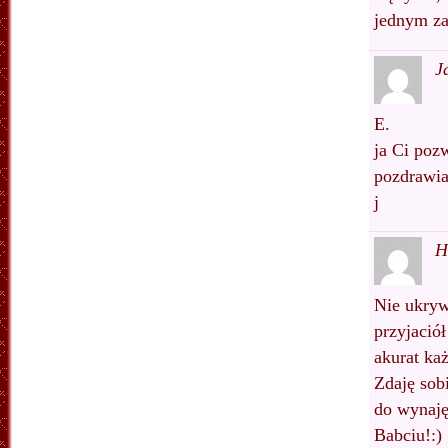
jednym z
J
E.
ja Ci poz
pozdrawi
j
H
Nie ukryw
przyjació
akurat każ
Zdaję sob
do wynaję
Babciu!:)