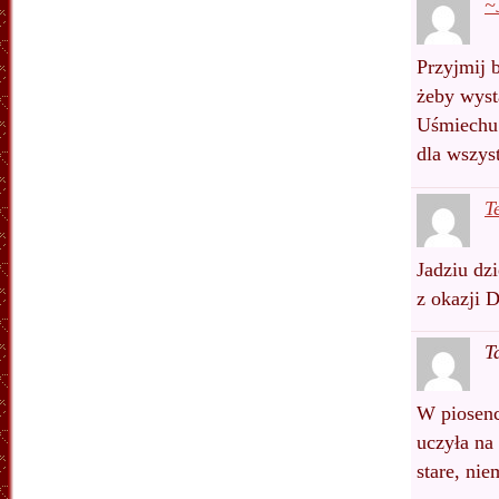
~
Przyjmij b
żeby wyst
Uśmiechu 
dla wszyst
T
Jadziu dz
z okazji 
T
W piosenc
uczyła na
stare, ni