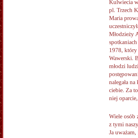
Kulwiecia 
pl. Trzech 
Maria prowa
uczestniczy
Młodzieży A
spotkaniach
1978, który
Wawerski. B
młodzi ludzi
postępowani
nalegała na 
ciebie. Za t
niej oparcie,
Wiele osób
z tymi nasz
Ja uważam, 