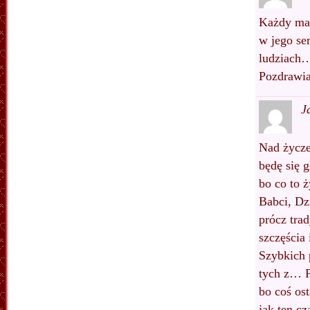
Każdy ma,
w jego se
ludziach
Pozdrawia
J
Nad życz
będę się g
bo co to 
Babci, Dz
prócz tra
szczęścia 
Szybkich 
tych z… 
bo coś ost
jak ten cza