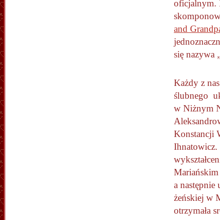
oficjalnym
skomponowan
and Grandp
jednoznaczn
się nazywa 
Każdy z nas
ślubnego uk
w Niżnym N
Aleksandrow
Konstancji
Ihnatowicz
wykształcen
Mariańskim
a następnie 
żeńskiej w 
otrzymała s