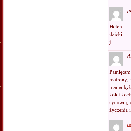
j
Helen
dzięki
j
A
Pamiętam t
matrony, c
mama była
kolei koc
synowej, 
życzenia 
t