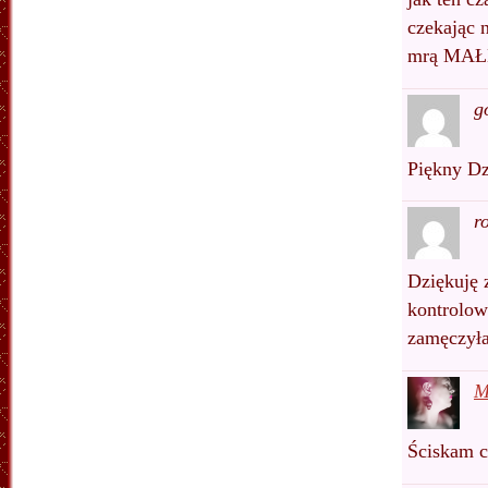
czekając n
mrą MAŁE
g
Piękny Dz
r
Dziękuję 
kontrolow
zamęczyła
M
Ściskam c