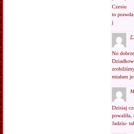
Czesiu
to prawda
j
E
No dobrze
Dziadkowi
zrobiliśm
miałam j
M
Dzisiaj cz
powaliła,
Jadziu- t