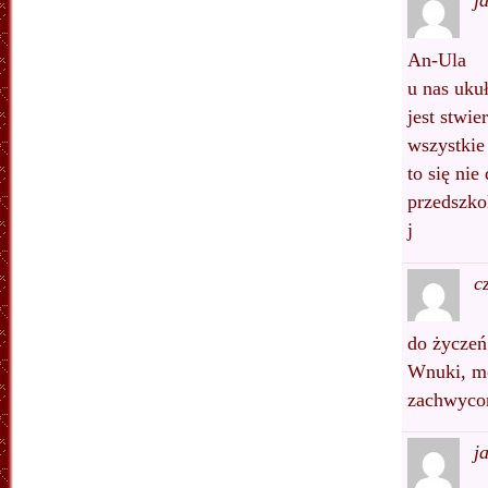
j
An-Ula
u nas uku
jest stwie
wszystkie
to się nie
przedszkol
j
c
do życzeń
Wnuki, mo
zachwycon
j