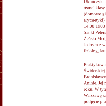
Ukończyła t
ósmej klasy 
(domowe gi
arytmetyki)
14.08.1903 
Sankt Peter
Żeński Medy
Jednym z w
fizjolog, l
Praktykował
Świderskiej
Bronisławem
Aninie. Jej
roku. W tym
Warszawę za
podjęcie pr