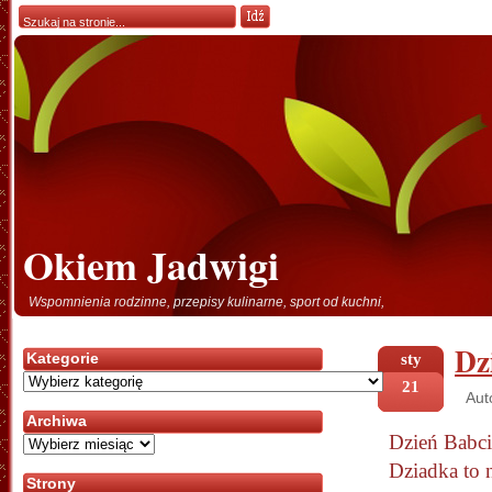
Okiem Jadwigi
Wspomnienia rodzinne, przepisy kulinarne, sport od kuchni,
Dz
Kategorie
sty
Kategorie
21
Aut
Archiwa
Dzień
Babci
Archiwa
Dziadka to n
Strony