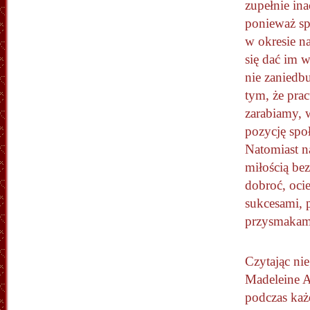
zupełnie ina
ponieważ sp
w okresie na
się dać im w
nie zaniedbu
tym, że pra
zarabiamy, 
pozycję spo
Natomiast 
miłością be
dobroć, oci
sukcesami,
przysmakam
Czytając nie
Madeleine A
podczas każ