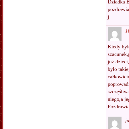
Dziadka B
pozdrawi
j
1
Kiedy był
szacunek,
już dzieci
było taki
całkowici
poprowadz
szczęśliw
niego,a je
Pozdrawia
j