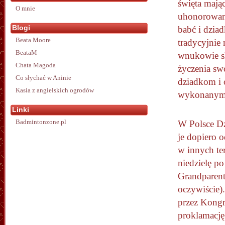
święta mając
O mnie
uhonorowan
Blogi
babć i dzia
Beata Moore
tradycyjnie 
BeataM
wnukowie s
Chata Magoda
życzenia sw
Co słychać w Aninie
dziadkom i 
Kasia z angielskich ogrodów
wykonanymi 
Linki
Badmintonzone.pl
W Polsce Dz
je dopiero 
w innych te
niedzielę p
Grandparent
oczywiście)
przez Kongr
proklamację