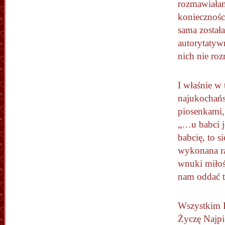
rozmawiałam
konieczności
sama został
autorytatyw
nich nie ro
I właśnie w
najukochańs
piosenkami, 
„…u babci j
babcię, to s
wykonana rą
wnuki miłośc
nam oddać t
Wszystkim 
Życzę Najpi