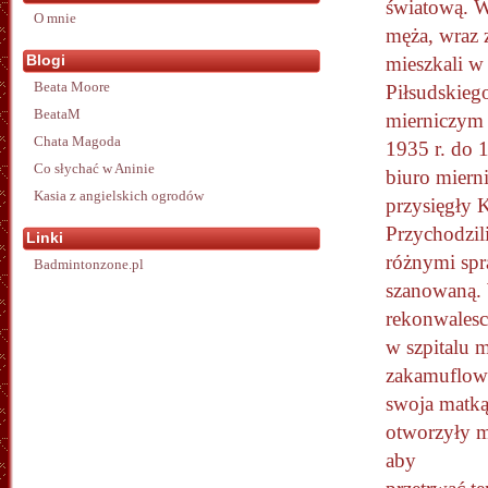
światową. W
O mnie
męża, wraz 
Blogi
mieszkali w
Beata Moore
Piłsudskiego
BeataM
mierniczym 
Chata Magoda
1935 r. do 
Co słychać w Aninie
biuro miern
Kasia z angielskich ogrodów
przysięgły 
Przychodzili
Linki
różnymi spr
Badmintonzone.pl
szanowaną. 
rekonwales
w szpitalu m
zakamuflow
swoja matką
otworzyły m
aby