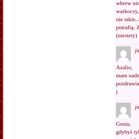
wbrew nim
warkoczy,
nie takie,
potrafią.
(niestety
j
Azalio,
mam nadzi
pozdrawi
j
j
Gosiu,
gdybyś tyl