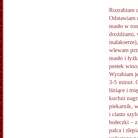
Rozrabiam d
Odstawiam n
masło w ron
drożdżami,
malakserze)
wlewam prz
masło i łyżk
pestek wino
Wyrabiam je
3-5 minut. C
lśniące i mi
kuchni nagr
piekarnik, w
i ciasto sz
bułeczki – 
palca i zlep