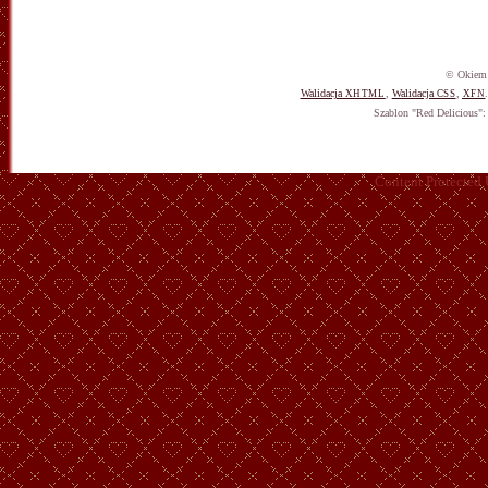
© Okiem 
Walidacja
,
Walidacja
,
XHTML
CSS
XFN
Szablon "Red Delicious"
Content Protected