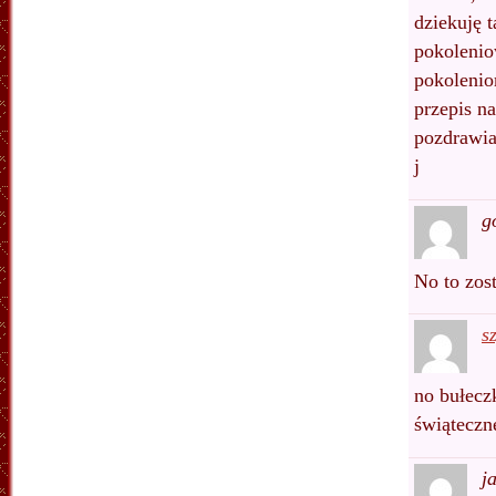
dziekuję 
pokolenio
pokolenio
przepis 
pozdrawi
j
g
No to zos
s
no bułecz
świątecz
j