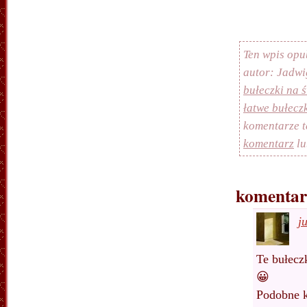
Ten wpis opu
autor: Jadwi
bułeczki na 
łatwe bułecz
komentarze 
komentarz
lu
komentar
j
Te bułecz
😀
Podobne k