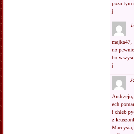
poza tym 
j
J
majka47,
no pewnie
bo wszysc
j
J
Andrzeju,
ech pomar
i chleb p
z kruszon
Marcysia,