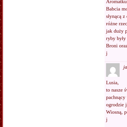
Aromatku
Babcia mo
słynącą z
różne rze
jak duży 
ryby były
Broni ora
j
j
Lusia,
to nasze 
pachnący 
ogrodzie 
Wiosną, 
j