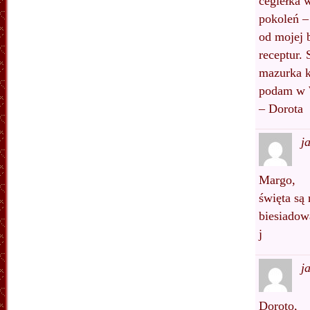
cegiełka 
pokoleń –
od mojej 
receptur.
mazurka k
podam w W
– Dorota
j
Margo,
święta są 
biesiadow
j
j
Doroto,