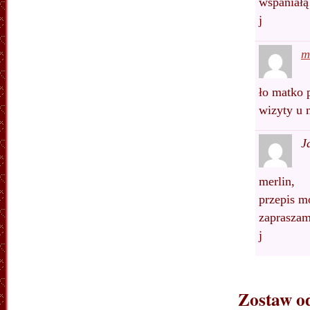
wspaniałą
j
m
ło matko p
wizyty u 
J
merlin,
przepis m
zaprasza
j
Zostaw o