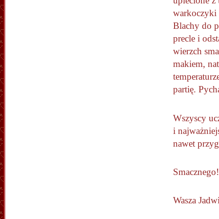
uplecione z 
warkoczyki 
Blachy do p
precle i od
wierzch smar
makiem, nat
temperaturz
partię. Pych
Wszyscy ucz
i najważniej
nawet przy
Smacznego!
Wasza Jadw