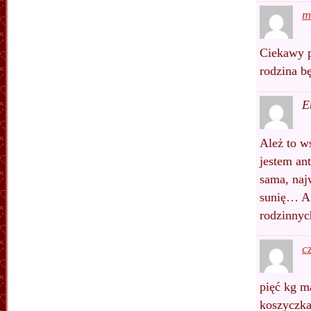
m
Ciekawy p
rodzina b
E
Ależ to w
jestem an
sama, naj
sunię… A 
rodzinnych
c
pięć kg m
koszyczka