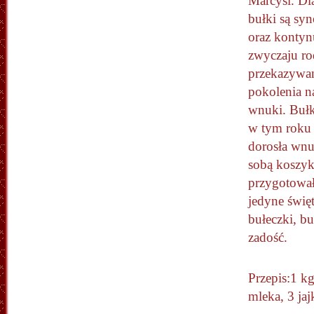
Marcysi. Dla
bułki są sy
oraz kontyn
zwyczaju r
przekazywa
pokolenia na
wnuki. Bułk
w tym roku 
dorosła wnu
sobą koszyk
przygotował
jedyne świę
bułeczki, bu
zadość.
Przepis:1 k
mleka, 3 jaj