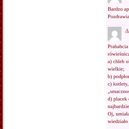
Bardzo ap
Pozdrawia
A
Prababcia
rówieśnic
a) chleb 
wielkie;
b) podpło
c) kotlety
„smaczno
d) placek
najbardzi
Oj, umiał
wiedział