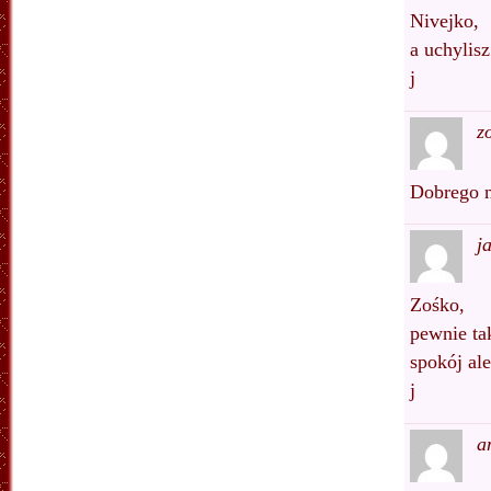
Nivejko,
a uchylis
j
z
Dobrego n
j
Zośko,
pewnie tak
spokój al
j
a