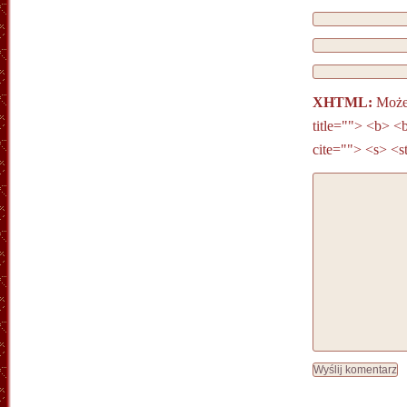
XHTML:
Możes
title=""> <b> <
cite=""> <s> <s