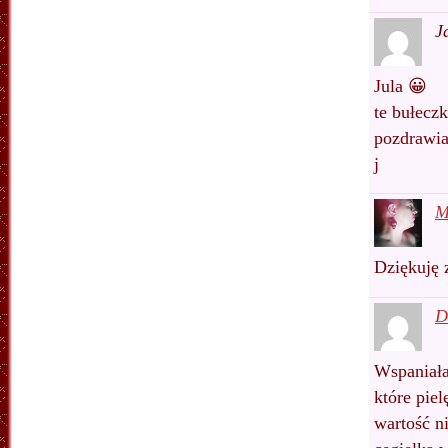
J
Jula 😀
te bułeczk
pozdrawia
j
M
Dziękuję 
D
Wspaniała
które pie
wartość ni