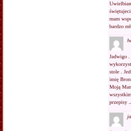
Uwielbiam
świętujeci
mam wspom
bardzo mł
h
Jadwigo . 
wykorzyst
stole . J
imię Bron
Moją Mamę
wszystkim
przepisy 
j