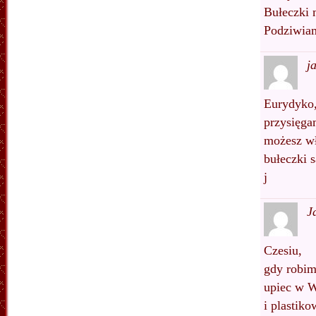
Bułeczki 
Podziwiam
j
Eurydyko
przysięgam
możesz wł
bułeczki s
j
J
Czesiu,
gdy robim
upiec w W
i plastik