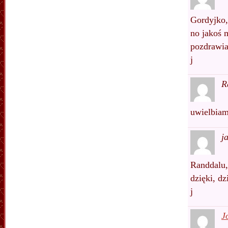
Gordyjko,
no jakoś 
pozdrawi
j
R
uwielbiam
j
Randdalu,
dzięki, dz
j
J