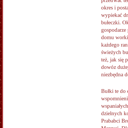
przetrwać t
okres i pos
wypiekać d
bułeczki. O
gospodarze 
domu worki
każdego ra
świeżych bu
też, jak się
dowóz dużej 
niezbędna d
Bułki te do
wspomnien
wspaniałych
dzielnych ko
Prababci Br