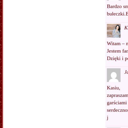
Bardzo sm
bułeczki.
K
Witam – n
Jestem fa
Dzięki i 
J
Kasiu,
zapraszam
garściami
serdeczno
j