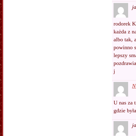
j
rodorek K
każda z n
albo tak, 
powinno s
lepszy sm
pozdrawi
j
N
U nas za 
gdzie była
j