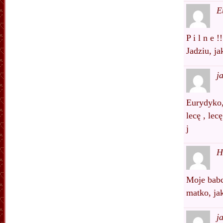
E
P i l n e !!
Jadziu, ja
j
Eurydyko
lecę , lecę
j
H
Moje babc
matko, jak
j