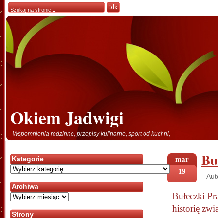
Okiem Jadwigi
Wspomnienia rodzinne, przepisy kulinarne, sport od kuchni,
Bu
Kategorie
mar
Kategorie
19
Aut
Archiwa
Bułeczki Pr
Archiwa
historię zw
Strony