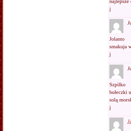
najlepsze
j
J
Jolanto
smakuja w
j
J
Szpilko
bułeczki 
solą mors
j
J