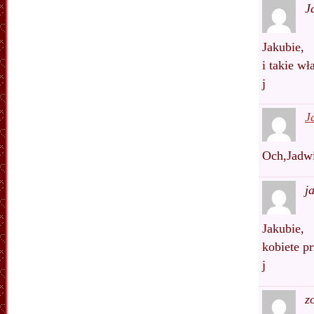
J
Jakubie,
i takie w
j
J
Och,Jadwi
j
Jakubie,
kobiete p
j
z