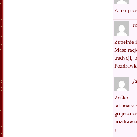
A ten prze
r
Zupełnie i
Masz racj
tradycji, 
Pozdrawia
j
Zośko,
tak masz 
go jeszcze
pozdrawi
j