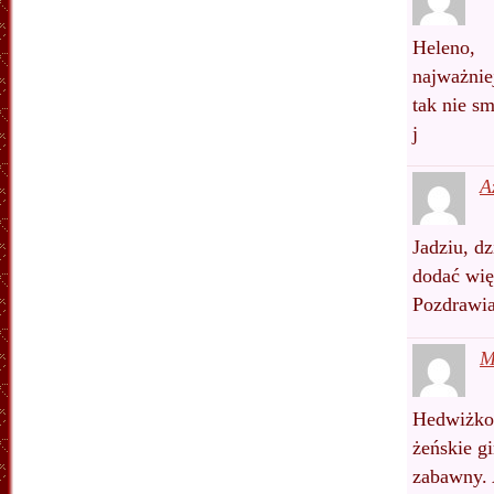
Heleno,
najważnie
tak nie sm
j
A
Jadziu, dz
dodać więc
Pozdrawia
Hedwiżko
żeńskie gi
zabawny. 