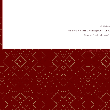
© Okiem 
Walidacja
,
Walidacja
,
XHTML
CSS
XFN
Szablon "Red Delicious"
Content Protected