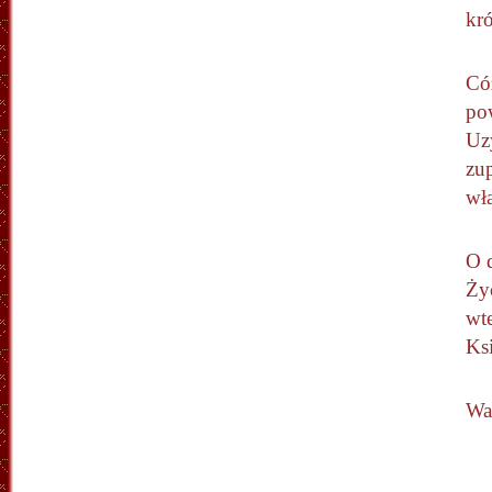
kr
Có
po
Uzy
zu
wła
O 
Ży
wt
Ks
Wa