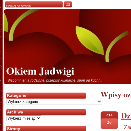
Okiem Jadwigi
Wspomnienia rodzinne, przepisy kulinarne, sport od kuchni,
Wpisy oz
Kategorie
Kategorie
Dz
Archiwa
cze
Archiwa
26
Za
Strony