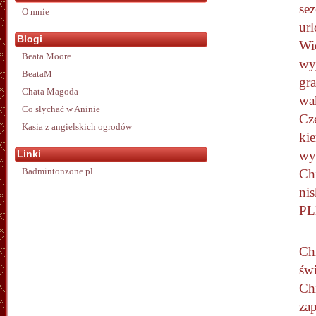
se
O mnie
ur
Blogi
Wi
Beata Moore
wy
BeataM
gra
Chata Magoda
wa
Co słychać w Aninie
Cz
Kasia z angielskich ogrodów
ki
Linki
wy
Badmintonzone.pl
Chi
ni
PL
Chi
świ
Ch
zap