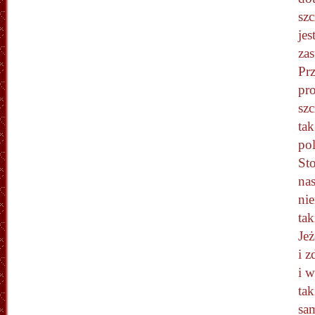
szc
jes
za
Pr
pr
sz
ta
pol
Sto
nas
ni
tak
Je
i z
i w
tak
sam