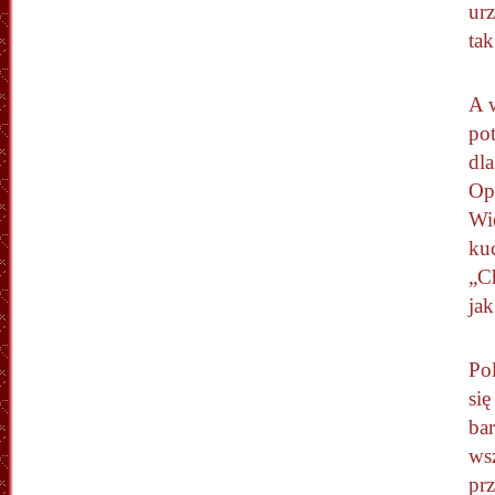
urz
tak
A 
po
dl
Opo
Wie
kuc
„Ch
ja
Po
się
bar
wsz
prz