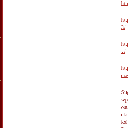
ht
ht
3/
ht
v/
ht
cze
Su
wpi
ost
ek
ks