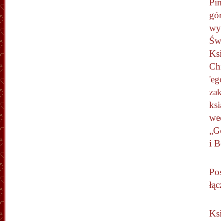
Pin
gó
wy
Świ
Ks
Ch
'eg
za
ks
we
„G
i B
Po
łąc
Ksi