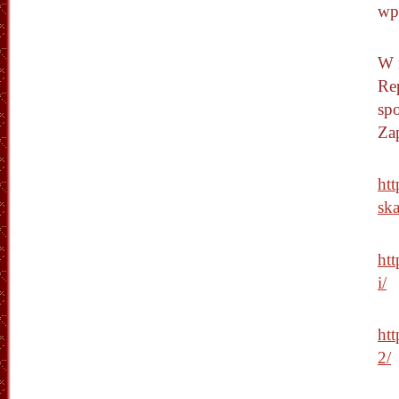
wpi
W 
Re
spo
Za
ht
sk
ht
i/
ht
2/