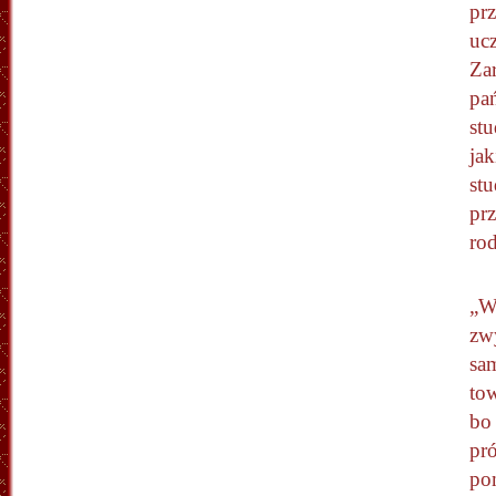
pr
uc
Za
pań
st
jak
st
pr
ro
„W
zwy
sam
to
bo
pró
po