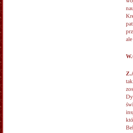
wo
na
Kr
pa
prz
al
W.
Z.
tak
zos
Dy
św
in
któ
Bel