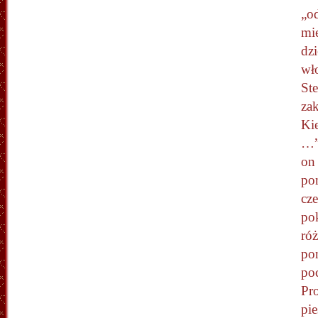
„o
mie
dz
wł
Ste
zak
Kie
…”
on
po
cz
po
róż
po
po
Pr
pi