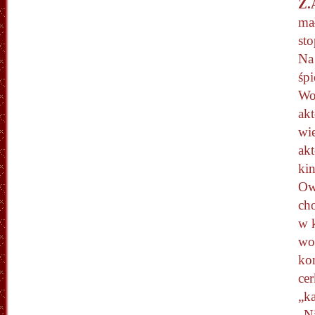
Z.
ma
sto
Na 
śp
Wo
akt
wi
ak
kin
Ow
cho
w 
wo
ko
ce
„ka
„N