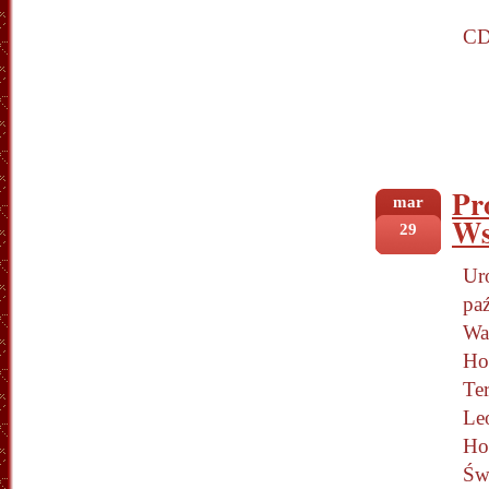
C
Pr
mar
Ws
29
Uro
pa
Wa
Ho
Te
Le
Ho
Św