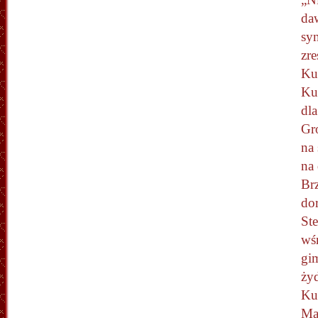
da
sy
zr
Ku
Kus
dl
Gr
na
na
Brz
do
St
wś
gim
ży
Ku
Ma