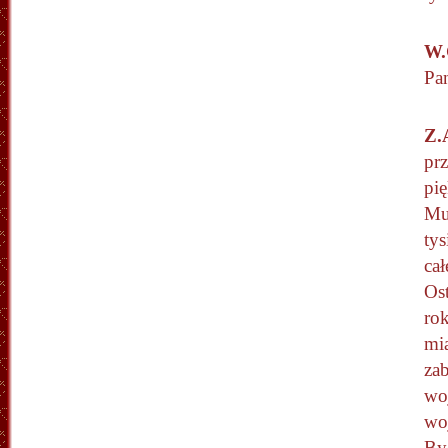
W.
Pa
Z.
prz
pi
Muc
tys
ca
Os
ro
mia
za
wo
wo
By