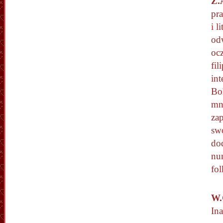
Z.
pr
i l
odw
ocz
fil
int
Boh
mni
za
sw
dod
nu
fol
W.
In