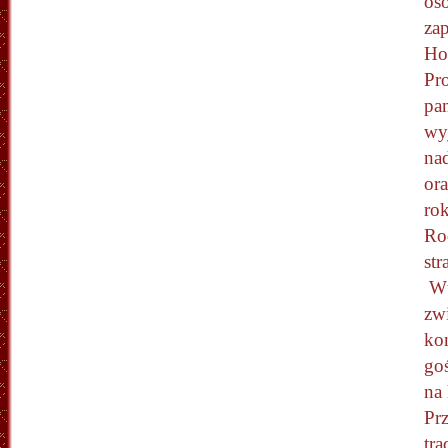
os
za
Ho
Pro
pa
wyj
na
or
ro
Ro
str
Wt
zw
kon
goś
na 
Pr
tr