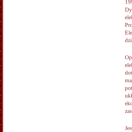
19
Dy
el
Pr
El
dzi
Op
el
do
ma
po
uk
ek
zas
Je