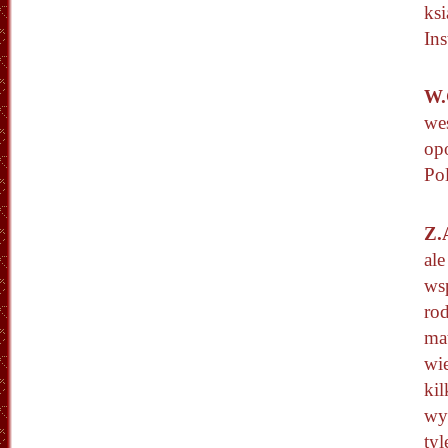
ks
In
W.
we
op
Po
Z.
ale
ws
rod
mat
wie
kil
wy
ty