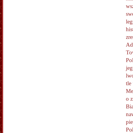
ws
swo
leg
his
zr
Ad
To
Po
jeg
lwo
tle
Mel
o z
Bia
na
pie
Pol