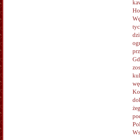
ka
Ho
Wę
ty
dzi
og
pr
Gd
zos
kul
wę
Ko
do
że
pod
Po
Ws