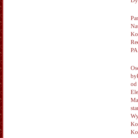
Dyr
Pan
Na
Ko
Re
PA
Os
by
od
El
Ma
st
Wy
Ko
Ko