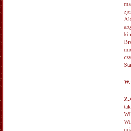
ma
zje
Al
ar
kin
Brz
mie
czy
St
W.
Z.
ta
Wi
Wi
mia