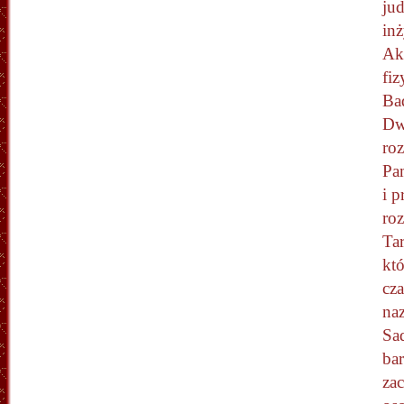
jud
inż
Ak
fiz
Ba
Dw
ro
Pam
i 
ro
Ta
kt
cza
na
Sad
ba
zac