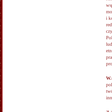
ws
moi
i k
red
cz
Po
lud
et
pra
pr
W.
pol
tw
in