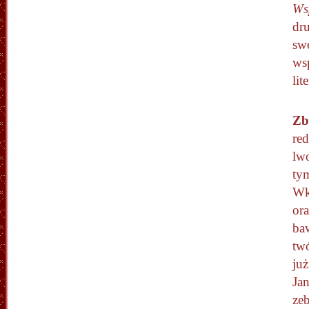
Ws
dr
sw
ws
lit
Zb
re
lw
tym
Wk
or
ba
tw
już
Ja
zeb