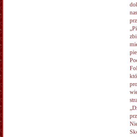
dok
nas
pr
„Pi
zbi
mi
pie
Pod
Fo
któ
pro
wie
str
„D
prz
Ni
Sk