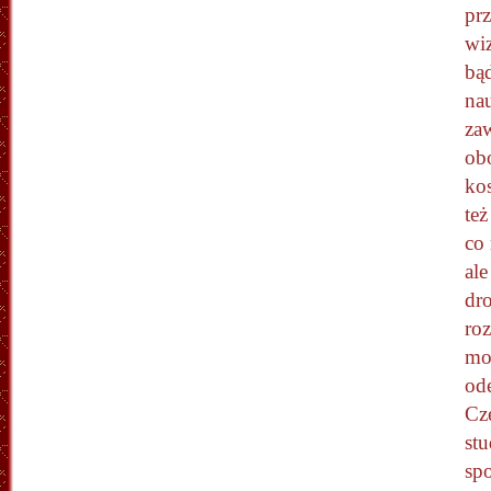
pr
wiz
bą
na
zaw
ob
kos
też
co 
ale
dro
ro
mo
ode
Cz
stu
spo