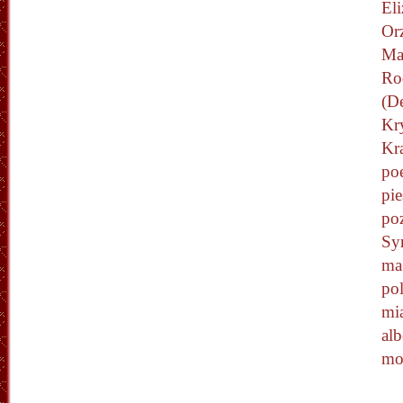
Eli
Or
Ma
Ro
(De
Kr
Kr
poe
pie
po
Syr
ma 
pol
mi
alb
mo