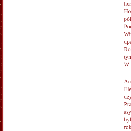
her
Ho
pół
Poc
Wit
up
Ro
ty
W 
An
El
uzy
Pr
as
był
ro