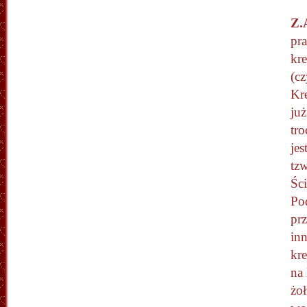
Z.
pr
kr
(cz
Kr
ju
tr
jes
tz
Ści
Pod
prz
inn
kr
na 
żo