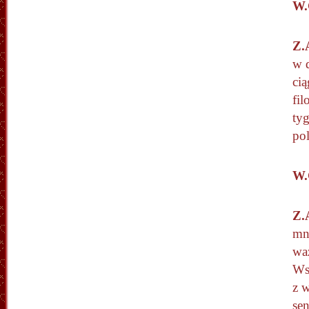
W.
Z.
w 
ci
fil
tyg
pol
W.
Z.
mn
wa
Ws
z 
se