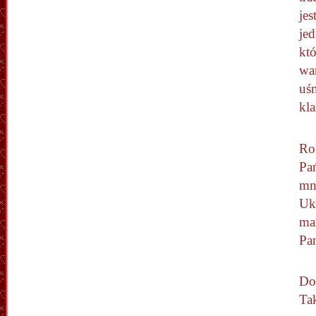
je
je
kt
war
uś
kla
Ro
Pa
mni
Uk
mam
Pa
Do
Tak