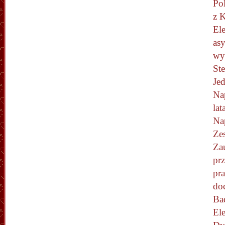
Po
z 
El
asy
wy
Ste
Je
Na
la
Na
Ze
Za
pr
pr
doc
Ba
Ele