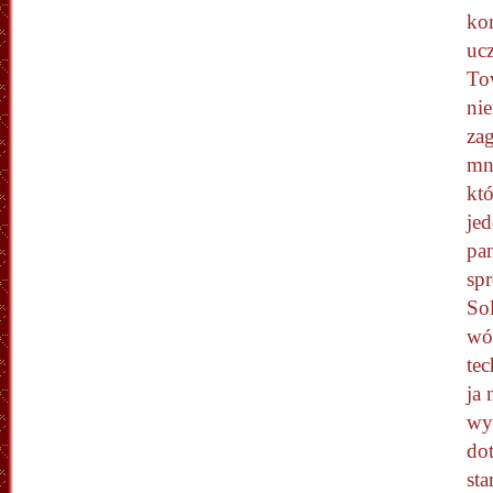
ko
uc
To
nie
zag
mn
kt
jed
pa
spr
Sol
wów
te
ja 
wy
dot
st