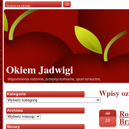
Okiem Jadwigi
Wspomnienia rodzinne, przepisy kulinarne, sport od kuchni,
Wpisy oz
Kategorie
Kategorie
Ro
Archiwa
sie
Archiwa
Br
23
Strony