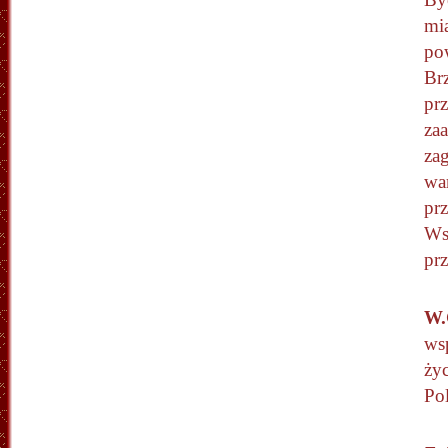
mi
po
Brz
prz
za
za
wa
pr
Ws
pr
W.
ws
życ
Po