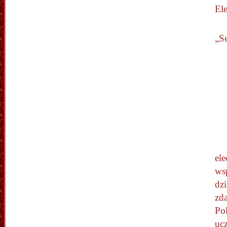
El
„Se
el
wsp
dzi
zd
Pol
uc