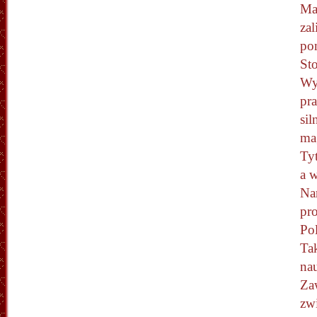
Ma
zal
po
St
Wy
pra
si
ma
Ty
a 
Na
pr
Pol
Tak
na
Za
zwi