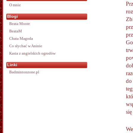
Pr
O mnie
ro
Blogi
Zb
Beata Moore
pr
BeataM
pr
Chata Magoda
Go
Co słychać w Aninie
trw
Kasia z angielskich ogrodów
pow
Linki
dob
Badmintonzone.pl
ra
do
te
któ
ws
się
We