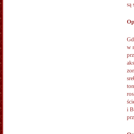
są 
Op
Gd
w 
prz
ak
zo
sr
to
ros
ści
i 
pr