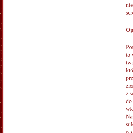
nie
ser
Op
Po
to 
tw
kt
prz
zi
z s
do 
wk
Nas
su
o s