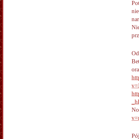
Po
ni
na
Nie
pr
Od
Be
or
ht
v=
ht
_h
No
v=
Pó