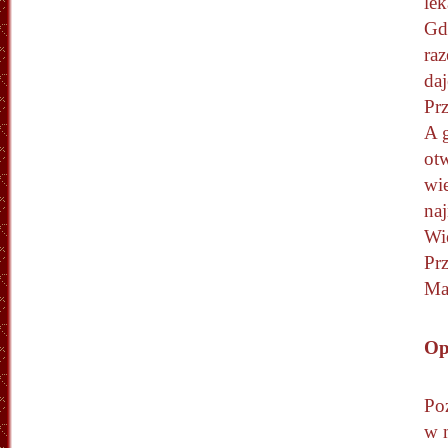
lek
Gdy
ra
da
Pr
A 
ot
wi
na
Wie
Prz
Ma
Op
Po
w 