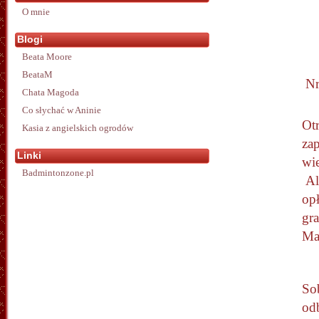
O mnie
Blogi
Beata Moore
BeataM
Nr
Chata Magoda
Co słychać w Aninie
Ot
Kasia z angielskich ogrodów
zap
Linki
wie
Badmintonzone.pl
Al
opł
gr
Ma
So
od