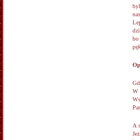
byl
nas
Lep
dzi
bo
pęk
Op
Gdz
W 
Ws
Pa
A 
Je