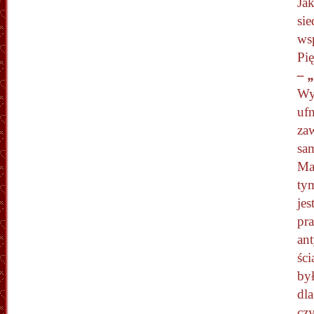
Jak
si
ws
Pię
– 
Wy
ufn
za
sa
Ma
ty
jes
pr
an
ści
by
dl
czy