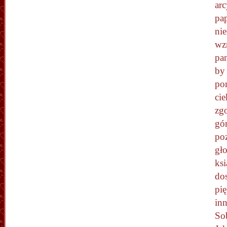
arc
pap
ni
wz
pa
by 
po
cie
zg
gó
po
gło
ksi
dos
pię
inn
Sob