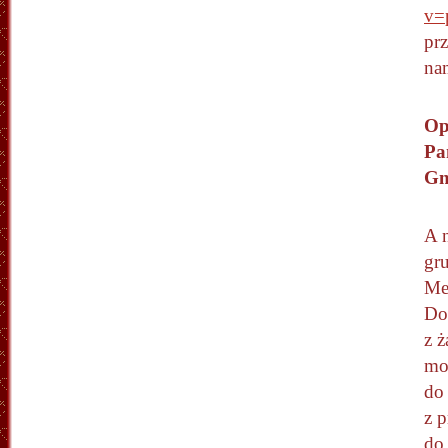
v=
prz
nam
Op
Pa
Gn
A n
gr
Me
Do
z 
mod
do
z p
do 