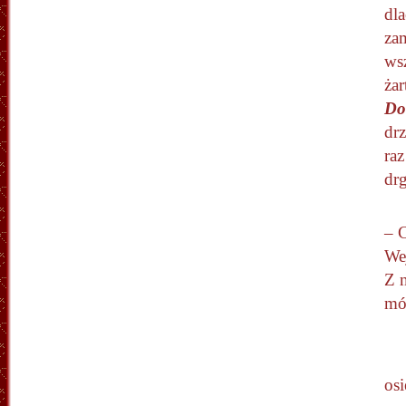
dla
za
ws
żar
Do
dr
raz
drg
– C
We
Z n
mó
osi