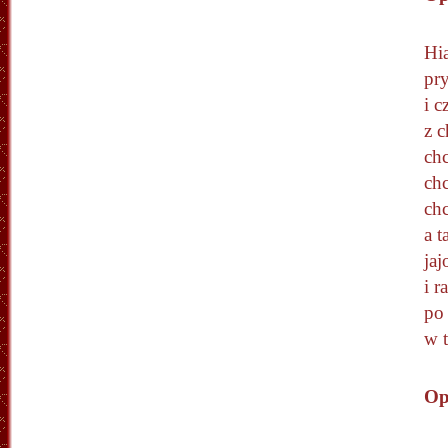
Hia
pry
i c
z 
chc
chc
chc
a t
jaj
i r
po
w 
Op