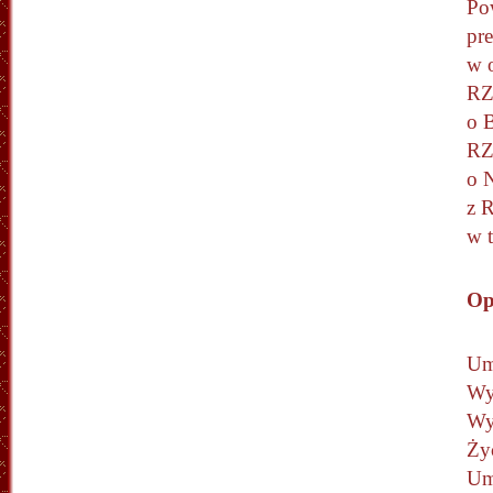
Po
pre
w 
R
o B
RZ
o 
z 
w 
Op
Um
Wy
Wy
Życ
Um