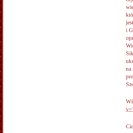
wie
kt
jes
i 
op
Wi
Si
uk
na
pro
Sz
Wś
v=
Ci