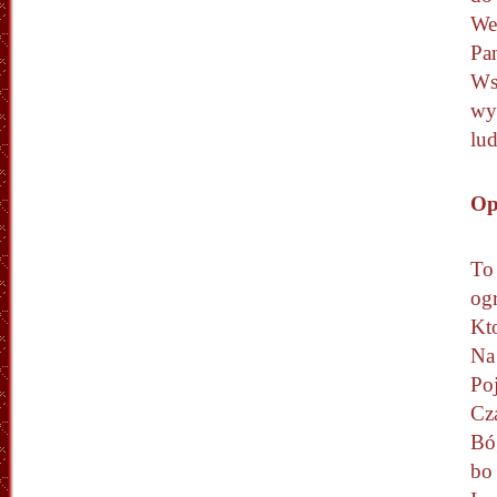
We
Pa
Ws
wy
lud
Op
To 
og
Kt
Na
Poj
Cz
Bó
bo 