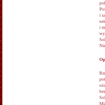
po
Po
i z
um
i 
wy
Sol
Ni
Opł
Rze
pot
oża
bez
Sol
Mia