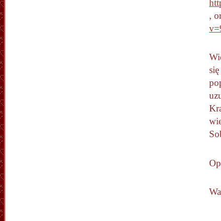
ht
, o
v=
Wie
si
pop
uz
Kra
wie
So
Op
Wa