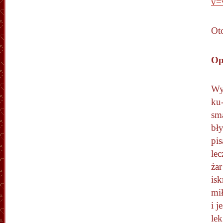
v=
Oto
Op
Wy
ku-
sm
bł
pi
le
żar
isk
mił
i j
lek