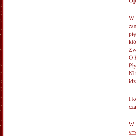
Op
W 
zam
pię
któ
Zw
O 
Pł
Nie
idz
I k
cz
W 
v=