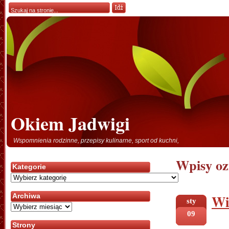
Okiem Jadwigi
Wspomnienia rodzinne, przepisy kulinarne, sport od kuchni,
Wpisy oz
Kategorie
Kategorie
Wi
Archiwa
sty
Archiwa
09
Strony