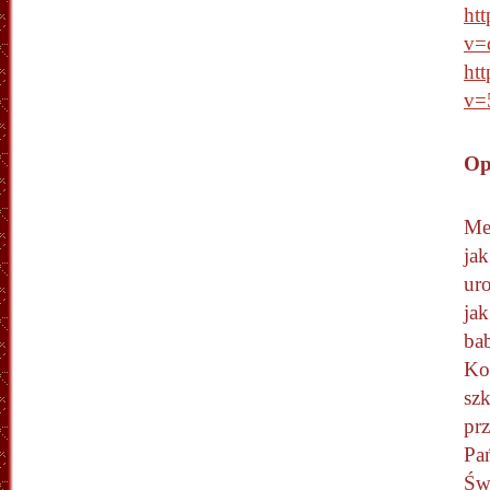
ht
v=
ht
v=
Op
Me
ja
uro
jak
ba
Koł
szk
pr
Pa
Św