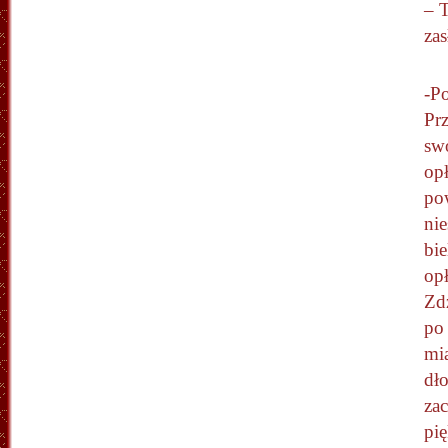
– 
zas
-Po
Pr
sw
opł
po
ni
bie
opł
Zdz
po 
mi
dł
za
pi