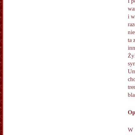
I 
wa
i w
ra
nie
ta 
inn
Żyl
sy
Um
cho
tre
bla
Op
W 