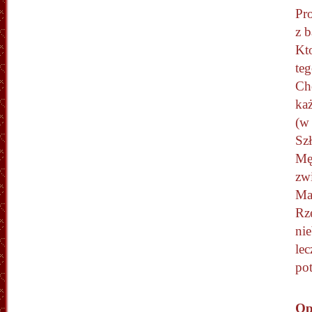
Pr
z b
Kto
te
Chc
każ
(w 
Sz
Mę
zw
Mar
Rz
nie
lec
po
Op