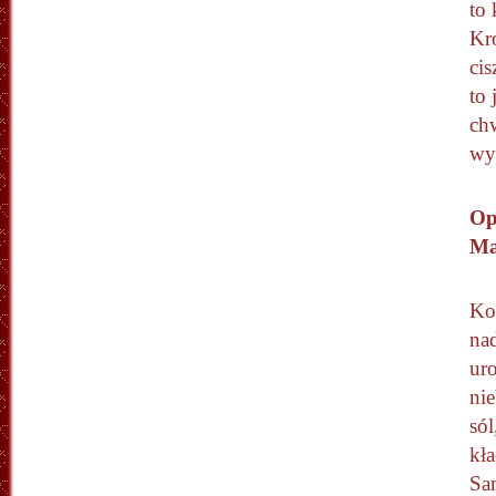
to 
Kro
ci
to 
ch
wy
Op
Ma
Koc
nad
ur
nie
sól
kła
Sam