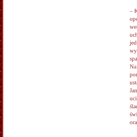
– K
op
wes
uch
jed
wyr
spa
Na 
po
ust
Jan
uci
śla
św
ora