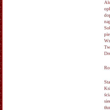
Al
op
do
na
So
pi
Ws
Tw
Dr
Ro
St
Ksi
ści
si
tł