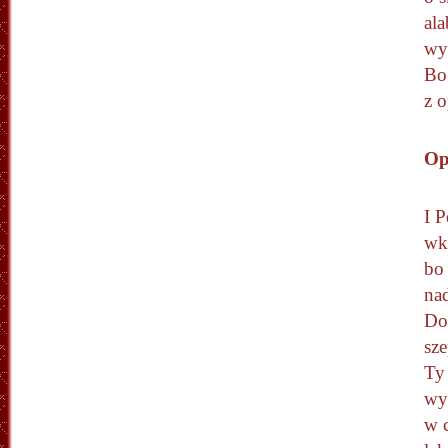
ala
wy
Bo
z 
Op
I P
wk
bo
na
Do
sze
Ty 
wy
w c