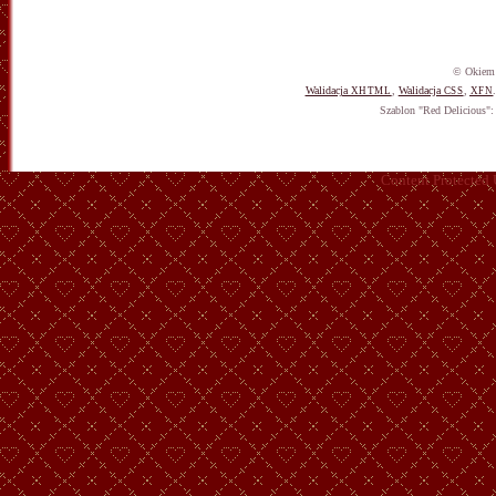
© Okiem 
Walidacja
,
Walidacja
,
XHTML
CSS
XFN
Szablon "Red Delicious"
Content Protected