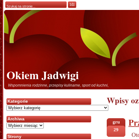
Okiem Jadwigi
Wspomnienia rodzinne, przepisy kulinarne, sport od kuchni,
Wpisy oz
Kategorie
Kategorie
Pr
Archiwa
gru
Archiwa
29
Oto
Strony