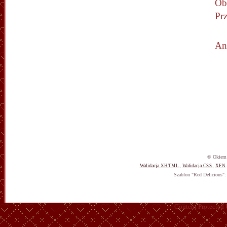
Obu
Prz
An
© Okiem 
Walidacja
,
Walidacja
,
XHTML
CSS
XFN
Szablon "Red Delicious"
Content Protected