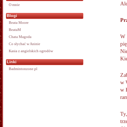
Al
O mnie
Blogi
Pr
Beata Moore
BeataM
W 
Chata Magoda
pi
Co słychać w Aninie
Nie
Kasia z angielskich ogrodów
Kie
Linki
Badmintonzone.pl
Zab
w W
w R
ra
Ty,
trz