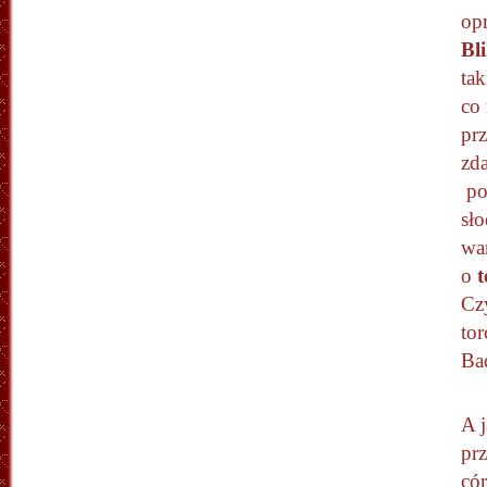
op
Bl
tak
co 
pr
zda
pos
sł
war
o
t
Cz
to
Bad
A 
pr
cór