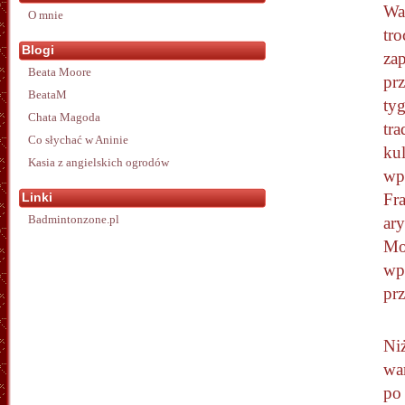
Wa
O mnie
tro
Blogi
za
Beata Moore
pr
BeataM
ty
Chata Magoda
tra
Co słychać w Aninie
ku
Kasia z angielskich ogrodów
wp
Linki
Fra
Badmintonzone.pl
ary
Mo
wp
prz
Ni
wa
po