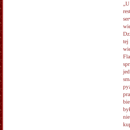
„U 
res
se
wie
Dzi
tej
wi
Fla
sp
jed
sm
pyz
pra
bie
był
nie
ku