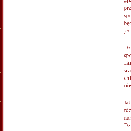
„p
prz
sp
będ
jed
Dz
sp
„
k
wa
ch
ni
Jak
róż
na
Dz