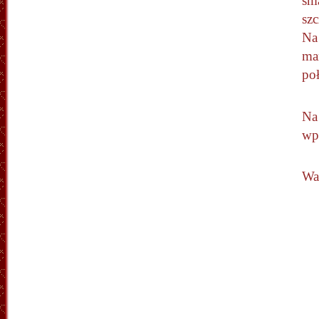
sm
sz
Na
ma
poł
Na
wp
Wa