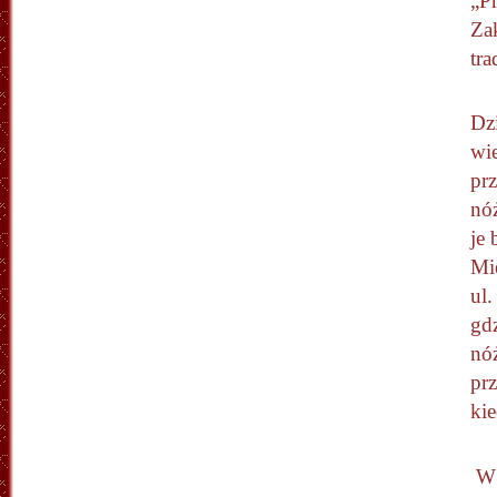
„P
Zak
tra
Dzi
wi
pr
nóż
je 
Mi
ul.
gd
nóż
pr
ki
W 