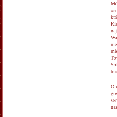
Mó
os
kt
Ki
na
War
nie
mie
Tow
Sol
tr
Opr
goś
ser
na