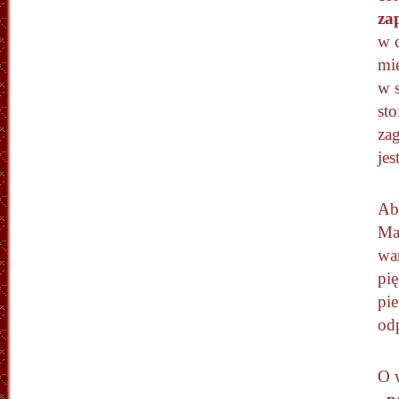
za
w 
mi
w s
sto
zag
jes
Aby
Mag
wa
pię
pi
od
O 