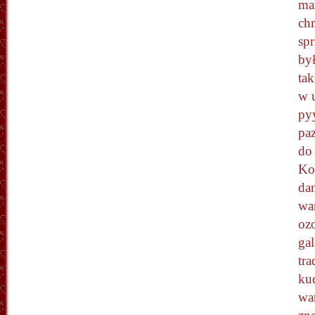
mar
chm
sp
był
tak
w 
py
pa
do 
Ko
da
wa
oz
gal
tra
ku
wa