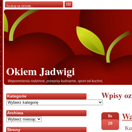
Okiem Jadwigi
Wspomnienia rodzinne, przepisy kulinarne, sport od kuchni,
Wpisy oz
Kategorie
Kategorie
Wa
Archiwa
lis
Archiwa
20
Ku
Strony