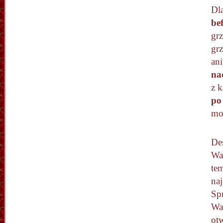
Dl
be
gr
gr
an
na
z k
po
mo
De
Wa
tem
naj
Sp
Wa
otw