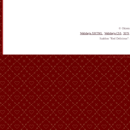
© Okiem 
Walidacja
,
Walidacja
,
XHTML
CSS
XFN
Szablon "Red Delicious"
Content Protected