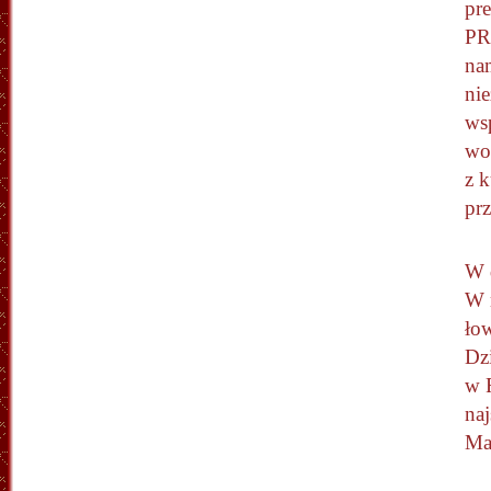
pre
PR
nam
ni
ws
wo
z k
prz
W 
W m
łow
Dzi
w R
naj
Ma