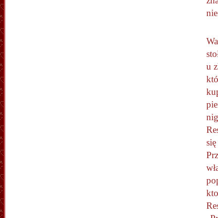
zn
ni
Wa
st
u z
któ
ku
pie
nig
Res
si
Prz
wła
pop
kt
Res