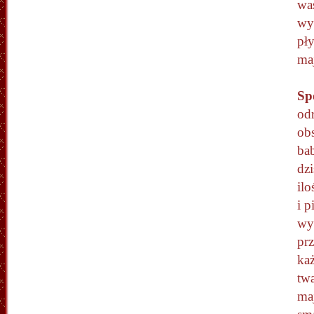
wa
wys
pły
ma
Sp
od
ob
bab
dzi
il
i p
wy
prz
ka
twa
maj