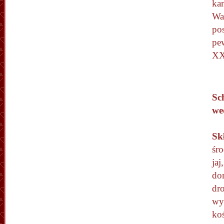
ka
War
po
pe
XX
Sc
we
Sk
śr
jaj
do
dro
wy
koś