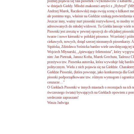
później pojawia się fala piosenek i wykonawców z kabaretu „
w dziejach Giełdy. Młodzi znakomici artyści z „Hybryd” (Mł
Andrzej Marek, Raczkowski) maja swoją scenę o kilkaset met
ale pomimo tego, właśnie na Giełdzie szukają potwierdzenia 
Jeszcze inny, ważny nurt piosenki rozrywkowej, to modny re
adresowanych do młodej widowni. Tu Giełda lansuje wiele 
Piosenki jest zresztą w pewnej opozycji do oficjalnej piose
twarze i nowe kierunki w polskiej piosence. Wcześniej i późni
ciekawych, nowych, dotąd szerzej nieznanych piosenkarzy.
Sipińska, Zdzisława Sośnicka bardzo wiele zawdzięczają tej i
Wojciech Młynarski, „śpiewający felietonista”, który wygryw
nim: Jan Pietrzak, Janusz Kofta, Marek Grechuta, Tadeusz C
przeżywa tzw. Piosenka autorska, która wywołuje falę bardó
politycznym. Wielu z nich pojawia się na Giełdzie. Charaktery
Giełdzie Piosenki, (która powstaje, jako konkurencja dla Gieł
piosnki podporządkowane tzw. różnym wymogom i ogranicze
cenzurze…”
O Giełdach Piosenki w innych miastach o recenzjach na ich te
ówczesnego świata) bywających na Giełdach opowiem z po
serdecznie zapraszam!
Wasza Jadwiga