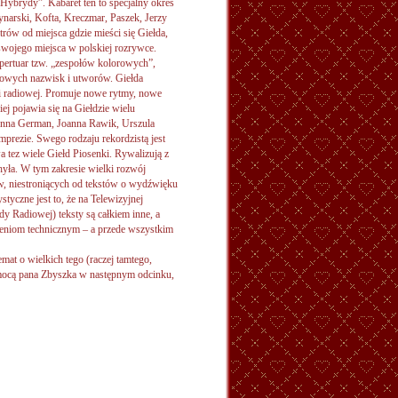
Hybrydy”. Kabaret ten to specjalny okres
ynarski, Kofta, Kreczmar, Paszek, Jerzy
rów od miejsca gdzie mieści się Giełda,
swojego miejsca w polskiej rozrywce.
pertuar tzw. „zespołów kolorowych”,
nowych nazwisk i utworów. Giełda
nki radiowej. Promuje nowe rytmy, nowe
ej pojawia się na Giełdzie wielu
 Anna German, Joanna Rawik, Urszula
mprezie. Swego rodzaju rekordzistą jest
a tez wiele Giełd Piosenki. Rywalizują z
hyła. W tym zakresie wielki rozwój
w, niestroniących od tekstów o wydźwięku
styczne jest to, że na Telewizyjnej
dy Radiowej) teksty są całkiem inne, a
niom technicznym – a przede wszystkim
mat o wielkich tego (raczej tamtego,
mocą pana Zbyszka w następnym odcinku,