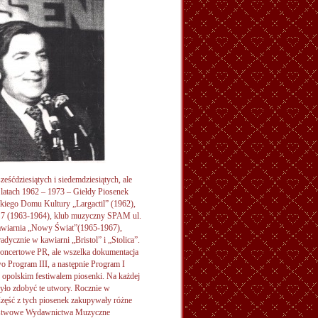
eśćdziesiątych i siedemdziesiątych, ale
atach 1962 – 1973 – Giełdy Piosenek
skiego Domu Kultury „Largactil” (1962),
j 7 (1963-1964), klub muzyczny SPAM ul.
awiarnia „Nowy Świat”(1965-1967),
dycznie w kawiarni „Bristol” i „Stolica”.
 Koncertowe PR, ale wszelka dokumentacja
wo Program III, a następnie Program I
 opolskim festiwalem piosenki. Na każdej
było zdobyć te utwory. Rocznie w
zęść z tych piosenek zakupywały różne
 Państwowe Wydawnictwa Muzyczne