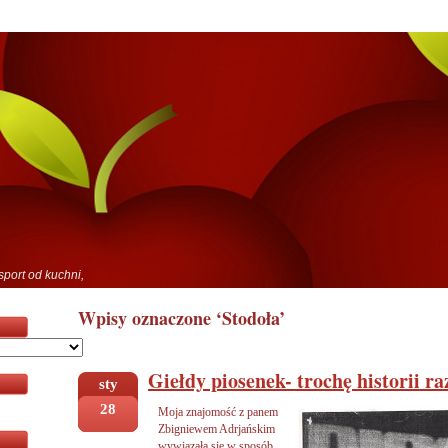
sport od kuchni,
Wpisy oznaczone ‘Stodoła’
Giełdy piosenek- trochę historii ra
sty
28
Moja znajomość z panem
Zbigniewem Adrjańskim
wywiązała się w sposób