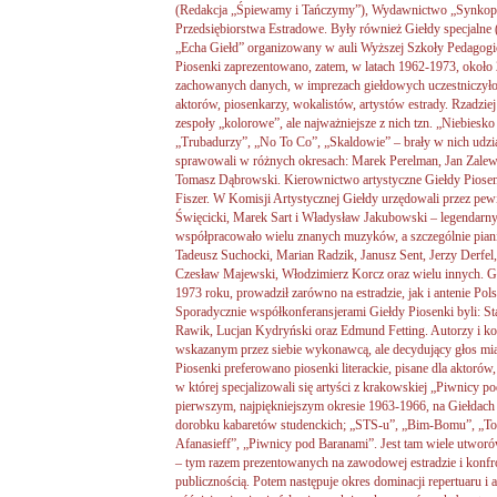
(Redakcja „Śpiewamy i Tańczymy”), Wydawnictwo „Synkopa
Przedsiębiorstwa Estradowe. Były również Giełdy specjalne 
„Echa Giełd” organizowany w auli Wyższej Szkoły Pedagog
Piosenki zaprezentowano, zatem, w latach 1962-1973, okoł
zachowanych danych, w imprezach giełdowych uczestniczy
aktorów, piosenkarzy, wokalistów, artystów estrady. Rzadzie
zespoły „kolorowe”, ale najważniejsze z nich tzn. „Niebiesk
„Trubadurzy”, „No To Co”, „Skaldowie” – brały w nich udzi
sprawowali w różnych okresach: Marek Perelman, Jan Zalew
Tomasz Dąbrowski. Kierownictwo artystyczne Giełdy Piosen
Fiszer. W Komisji Artystycznej Giełdy urzędowali przez pew
Święcicki, Marek Sart i Władysław Jakubowski – legendarny 
współpracowało wielu znanych muzyków, a szczególnie pian
Tadeusz Suchocki, Marian Radzik, Janusz Sent, Jerzy Derfel,
Czesław Majewski, Włodzimierz Korcz oraz wielu innych. G
1973 roku, prowadził zarówno na estradzie, jak i antenie Po
Sporadycznie współkonferansjerami Giełdy Piosenki byli: St
Rawik, Lucjan Kydryński oraz Edmund Fetting. Autorzy i ko
wskazanym przez siebie wykonawcą, ale decydujący głos mia
Piosenki preferowano piosenki literackie, pisane dla aktorów
w której specjalizowali się artyści z krakowskiej „Piwnicy
pierwszym, najpiękniejszym okresie 1963-1966, na Giełdach
dorobku kabaretów studenckich; „STS-u”, „Bim-Bomu”, „To
Afanasieff”, „Piwnicy pod Baranami”. Jest tam wiele utworó
– tym razem prezentowanych na zawodowej estradzie i konfro
publicznością. Potem następuje okres dominacji repertuaru i 