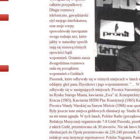
całkiem przypadkowy.
Długie rozmowy
telefoniczne, gawędziarski
styl mojego interlokutora,
oraz moje wtręty
spowodowały nawiązanie
swego rodzaju nici, które
jakby w naturalny sposób
stają się osnową różnych
opowieści bądź
wspomnień. Ostatnio nasza
dwugodzinna rozmowa
stała się początkiem
wspomnień o Giełdach
Piosenek, które odbywały się w różnych miejscach w latach sz
oddajmy głoś panu Zbyszkowi i jego wspomnieniom: ”… W l
odbywały się w następujących miejscach: Piwnica Staromiej
na Rynku Starego Miasta, kawiarnia „Ewa” ul. Konopnickie
Krucza (1965), Kawiarnia MDM Plac Konstytucji (1965) K
Piwnica Wandy Warskiej na Starym Mieście (1968) oraz spora
Były jeszcze inne miejsca giełdowych eliminacji np. Studio
na ten temat zginęła. W tych latach, Polskie Radio (początko
Redakcja Muzyczna) organizowało 7-8 Giełd Piosenki, przed
z takich Giełd, prezentowano ok.30 utworów. Nie tak łatwo 
eliminacjach do Opola prezentowano ok.220-240 piosenek. C
redakcje oraz instytucje repertuarowe: Polskie Nagrania,