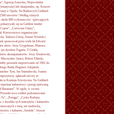
”, Agencja Autorska, Wojewódzkie
(tematyczne) lub okazjonalne, np. Koncert
icznej w Opolu. Na Radiowych Giełdach
o 2500 utworów! Według różnych
ło około 800 wykonawców: śpiewających
j pokazywały się na Giełdzie modne
o Czarni”, „Czerwone Gitary”,
ał. Kierownictwo organizacyjne
ski, Tadeusz Górny, Antoni Wroński i
ek sprawował przez wiele lat Edward
ien okres: Jerzy Grygolunas, Mateusz
już dyrektor Pagartu. Z Giełdą
istów akompaniatorów: Jerzy Abratowski,
 Mieczysław Janicz, Robert Filiński,
iełdy piosenek nieprzerwanie od 1962 do
lskiego Radia Zbigniew Adrjański.
anisław Tym, Jan Stanisławski, Joanna
mpozytorzy, zgłaszali utwory ze
ła tu Komisja Artystyczna. Na Giełdach
, repertuar kabaretowy i poezję śpiewaną,
 pod Baranami”. W ogóle, w swoim
 Piosenki trwa wielkie podsumowanie
-Tu”, „Pstrąga”, „Cyrku Rodziny
w z dorobku tych teatrzyków i kabaretów
ntowanych z inną, niż studencka,
artystów z kabaretu „Stodoła”. Jeszcze