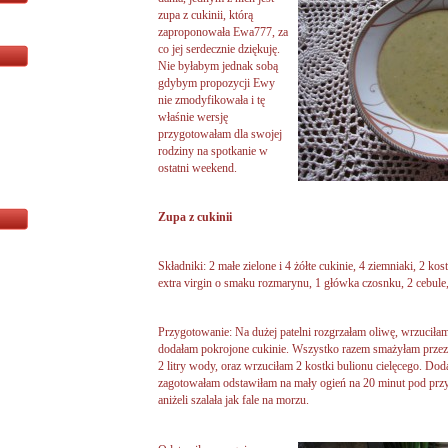
zupa z cukinii, którą
zaproponowała Ewa777, za
co jej serdecznie dziękuję.
Nie byłabym jednak sobą
gdybym propozycji Ewy
nie zmodyfikowała i tę
właśnie wersję
przygotowałam dla swojej
rodziny na spotkanie w
ostatni weekend.
Zupa z cukinii
Składniki: 2 małe zielone i 4 żółte cukinie, 4 ziemniaki, 2 kos
extra virgin o smaku rozmarynu, 1 główka czosnku, 2 cebul
Przygotowanie: Na dużej patelni rozgrzałam oliwę, wrzuciłam
dodałam pokrojone cukinie. Wszystko razem smażyłam przez
2 litry wody, oraz wrzuciłam 2 kostki bulionu cielęcego. Dod
zagotowałam odstawiłam na mały ogień na 20 minut pod przyk
aniżeli szalała jak fale na morzu.