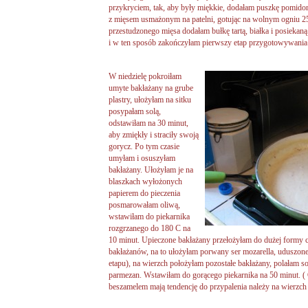
przykryciem, tak, aby były miękkie, dodałam puszkę pomido
z mięsem usmażonym na patelni, gotując na wolnym ogniu 2
przestudzonego mięsa dodałam bułkę tartą, białka i posiekan
i w ten sposób zakończyłam pierwszy etap przygotowywania
W niedzielę
pokroiłam
umyte bakłażany na grube
plastry, ułożyłam na sitku
posypałam solą,
odstawiłam na 30 minut,
aby zmiękły i straciły swoją
gorycz. Po tym czasie
umyłam i osuszyłam
bakłażany. Ułożyłam je na
blaszkach wyłożonych
papierem do pieczenia
posmarowałam oliwą,
wstawiłam do piekarnika
rozgrzanego do 180 C na
10 minut. Upieczone bakłażany przełożyłam do dużej formy 
bakłażanów, na to ułożyłam porwany ser mozarella, uduszon
etapu), na wierzch położyłam pozostałe bakłażany, polałam 
parmezan. Wstawiłam do gorącego piekarnika na 50 minut. ( 
beszamelem mają tendencję do przypalenia należy na wierzch 