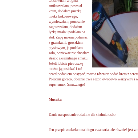
Odstawiłam
z ognia,
zmiksowałam, powstał
krem, dodałam puszkę
mleka kokosowego,
wymieszałam, ponownie
zagotowałam, dodałam
łyżkę masła i podałam na
stół. Zupę można podawać
z grzankami, groszkiem
ptysiowym, ja podałam
solo, ponieważ nie chciałam
stracić aksamitnego smaku.
Jeżeli lubicie pietruszkę
można ją posiekać i tuż
przed podaniem posypać, można również podać krem z serem 
Polecam gorąco, obecnie trwa sezon owocowo warzywny i w
super smak. Smacznego!
Musaka
Danie na spotkanie rodzinne dla siedmiu osób
Ten przepis znalazłam na blogu ewamaria, ale również jest 