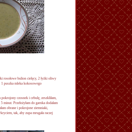
tki rosołowe bulion cielęcy, 2 łyżki oliwy
e, 1 puszka mleka kokosowego
 pokrojony czosnek i cebulę, zeszkliłam,
 5 minut. Przełożyłam do garnka dodałam
ałam obrane i pokrojone ziemniaki,
ryciem, tak, aby zupa mrugała raczej