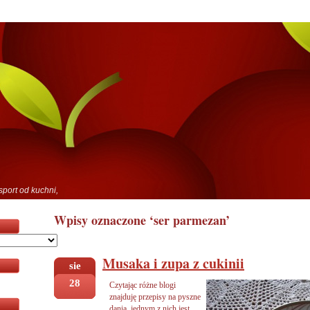
sport od kuchni,
Wpisy oznaczone ‘ser parmezan’
Musaka i zupa z cukinii
sie
28
Czytając różne blogi
znajduję przepisy na pyszne
dania, jednym z nich jest