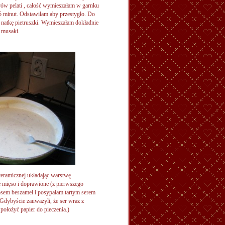
rów pelati , całość wymieszałam w garnku
5 minut. Odstawiłam aby przestygło. Do
ą natkę pietruszki. Wymieszałam dokładnie
 musaki.
ceramicznej układając warstwę
e mięso i doprawione (z pierwszego
sosem beszamel i posypałam tartym serem
Gdybyście zauważyli, że ser wraz z
położyć papier do pieczenia.)