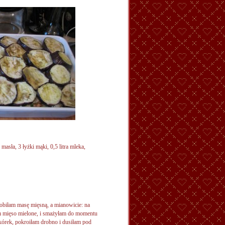
asła, 3 łyżki mąki, 0,5 litra mleka,
iłam masę mięsną, a mianowicie: na
am mięso mielone, i smażyłam do momentu
órek, pokroiłam drobno i dusiłam pod