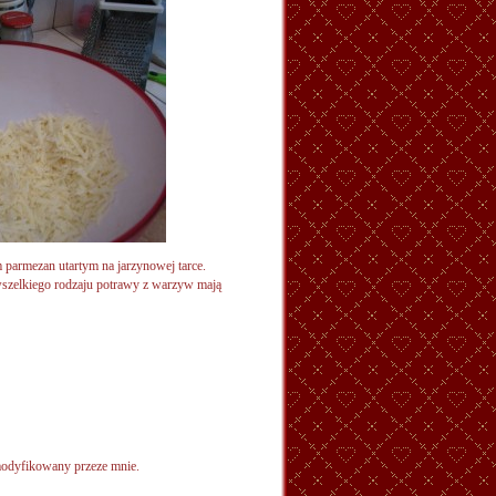
parmezan utartym na jarzynowej tarce.
szelkiego rodzaju potrawy z warzyw mają
zmodyfikowany przeze mnie.