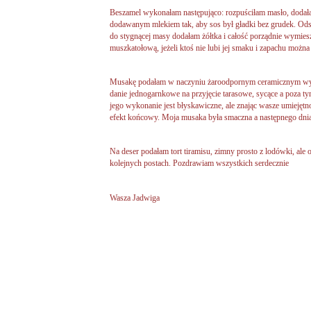
Beszamel wykonałam następująco: rozpuściłam masło, doda
dodawanym mlekiem tak, aby sos był gładki bez grudek. Ods
do stygnącej masy dodałam żółtka i całość porządnie wymies
muszkatołową, jeżeli ktoś nie lubi jej smaku i zapachu można
Musakę podałam w naczyniu żaroodpornym ceramicznym wyjęt
danie jednogarnkowe na przyjęcie tarasowe, sycące a poza tym
jego wykonanie jest błyskawiczne, ale znając wasze umiejęt
efekt końcowy. Moja musaka była smaczna a następnego dnia 
Na deser podałam tort tiramisu, zimny prosto z lodówki, ale 
kolejnych postach. Pozdrawiam wszystkich serdecznie
Wasza Jadwiga