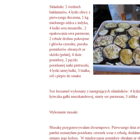
Składniki:
5 średnich
bakłażanów, 4 łyżki oliwy z
pierwszego tłoczenia, 1 kg
mielonego udźca z indyka,
4 kulki sera mozarella , 2
opakowania sera parmezan,
2 cebule drobno pokrojone
i główka czosnku, puszka
pomidorów obranych ze
skórki (pelati), 4 duże
pomidory, 2 pęczki
posiekanej natki pietruszki,
4 łyżki tartej bułki, 3 białka,
sól i pieprz do smaku
Sos beszamel wykonany z następujących składników: 4 łyżki m
łyżeczka gałki muszkatołowej, utarty ser parmezan, 3 żółtka
Wykonanie musaki
Musakę przygotowywałam dwuetapowo. Pierwszego dnia zrob
patelni usmażyłam posiekany czosnek wraz z cebulą, dodał
zmiany jego koloru. W międzyczasie pomidory obrałam ze sk