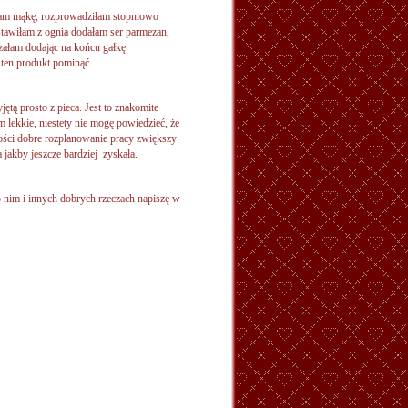
łam mąkę, rozprowadziłam stopniowo
tawiłam z ognia dodałam ser parmezan,
załam dodając na końcu gałkę
 ten produkt pominąć.
ą prosto z pieca. Jest to znakomite
 lekkie, niestety nie mogę powiedzieć, że
ności dobre rozplanowanie pracy zwiększy
jakby jeszcze bardziej zyskała.
o nim i innych dobrych rzeczach napiszę w