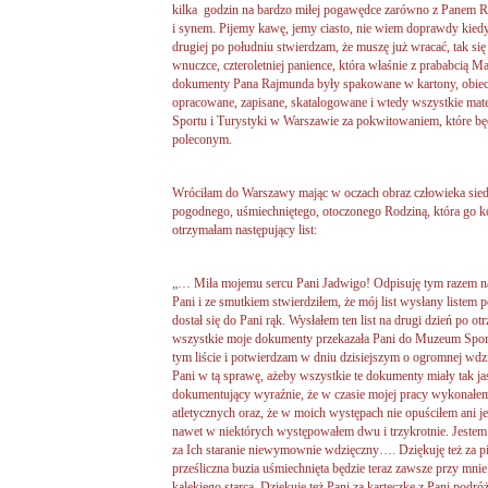
kilka godzin na bardzo miłej pogawędce zarówno z Panem R
i synem. Pijemy kawę, jemy ciasto, nie wiem doprawdy kied
drugiej po południu stwierdzam, że muszę już wracać, tak 
wnuczce, czteroletniej panience, która właśnie z prababcią 
dokumenty Pana Rajmunda były spakowane w kartony, obiecuj
opracowane, zapisane, skatalogowane i wtedy wszystkie mat
Sportu i Turystyki w Warszawie za pokwitowaniem, które będ
poleconym.
Wróciłam do Warszawy mając w oczach obraz człowieka siedz
pogodnego, uśmiechniętego, otoczonego Rodziną, która go ko
otrzymałam następujący list:
„… Miła mojemu sercu Pani Jadwigo! Odpisuję tym razem na 
Pani i ze smutkiem stwierdziłem, że mój list wysłany listem
dostał się do Pani rąk. Wysłałem ten list na drugi dzień po 
wszystkie moje dokumenty przekazała Pani do Muzeum Spor
tym liście i potwierdzam w dniu dzisiejszym o ogromnej wdzię
Pani w tą sprawę, ażeby wszystkie te dokumenty miały tak j
dokumentujący wyraźnie, że w czasie mojej pracy wykona
atletycznych oraz, że w moich występach nie opuściłem ani
nawet w niektórych występowałem dwu i trzykrotnie. Jest
za Ich staranie niewymownie wdzięczny…. Dziękuję też za pi
prześliczna buzia uśmiechnięta będzie teraz zawsze przy mnie
kalekiego starca. Dziękuję też Pani za karteczkę z Pani pod