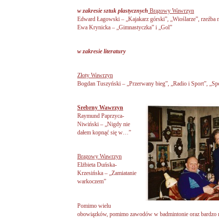
w zakresie sztuk plastycznych
Brązowy Wawrzyn
Edward Łagowski – „Kajakarz górski”, „Wioślarze”, rzeźba 
Ewa Krynicka – „Gimnastyczka” i „Gol”
w zakresie literatury
Złoty Wawrzyn
Bogdan Tuszyński – „Przerwany bieg”, „Radio i Sport”, „Sp
Srebrny Wawrzyn
Raymund Paprzyca-
Niwiński – „Nigdy nie
dałem kopnąć się w…”
Brązowy Wawrzyn
Elżbieta Duńska-
Krzesińska – „Zamiatanie
warkoczem”
Pomimo wielu
obowiązków, pomimo zawodów w badmintonie oraz bardzo 