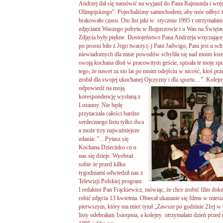
Andrzej dał się namówić na wyjazd do Pana Rajmunda i w
Olimpijskiego”. Pojechaliśmy samochodem, aby móc odbyć tę
brakowało czasu. Oto list jaki w styczniu 1995 r otrzymałam 
zdjęciami Waszego pobytu w Boguszowie i u Was na Świętac
Zdjęcia były piękne. Dostojeństwo Pana Andrzeja wręczaj
po prostu biło z Jego twarzy.(-) Pani Jadwigo, Pani jest u sc
niewiadomych dla mnie powodów schyliła się nad moim lose
swoją kochana dłoń w pracowitym geście, spisała te moje spo
tego, że nawet za sto lat po moim odejściu w nicość, ktoś prze
zrobił dla swojej ukochanej Ojczyzny i dla sportu…”.
Kolejn
odpowiedź na moją
korespondencję wysłaną z
Lozanny. Nie będę
przytaczała całości bardzo
serdecznego listu tylko dwa
a może trzy najważniejsze
zdania: ”…Pytasz się
Kochana Dziecinko co u
nas się dzieje. Wyobraź
sobie że przed kilku
tygodniami odwiedził nas z
Telewizji Polskiej program
I redaktor Pan Frąckiewicz, mówiąc, że chce zrobić film dok
robić zdjęcia 13 kwietnia. Obiecał ukazanie się filmu w mie
pierwszym, który ma mieć tytuł „Zawsze po godzinie 21ej w
listy odebrałam 1sierpnia, a kolejny otrzymałam dzień przed