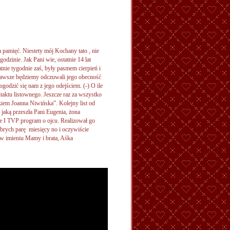
 pamięć. Niestety mój Kochany tato , nie
odzinie. Jak Pani wie, ostatnie 14 lat
tnie tygodnie zaś, były pasmem cierpień i
 zawsze będziemy odczuwali jego obecność
ogodzić się nam z jego odejściem. (-) O ile
taktu listownego. Jeszcze raz za wszystko
kiem Joanna Niwińska”. Kolejny list od
 jaką przeszła Pani Eugenia, żona
e I TVP program o ojcu. Realizował go
obrych parę miesięcy no i oczywiście
m w imieniu Mamy i brata, Aśka