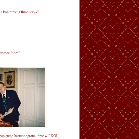
na kolumnie „Olimpijczyk”
ortowe Pióra”
napiętego harmonogramu prac w PKOL,