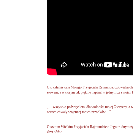
Oto cała historia Mojego Przyjaciela Rajmunda, człowieka d
słowem, a o którym tak pięknie napisał w jednym ze swoich 
„… wszystko poświęciłem dla wolności mojej Ojczyzny, a 
oczach chwały wojennej moich przodków…”
O swoim Wielkim Przyjacielu Rajmundzie o Jego trudnym życi
zbyt późno