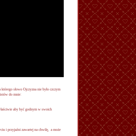
la którego słowo Ojczyzna nie było czczym
listów do mnie:
właściwie aby być godnym w swoich
u i przyjaźni zawartej na chwilę, a może