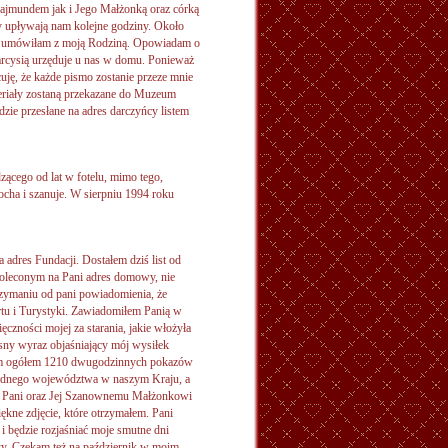
ajmundem jak i Jego Małżonką oraz córką
y upływają nam kolejne godziny. Około
się umówiłam z moją Rodziną. Opowiadam o
Marcysią urzęduje u nas w domu. Ponieważ
ę, że każde pismo zostanie przeze mnie
eriały zostaną przekazane do Muzeum
zie przesłane na adres darczyńcy listem
ącego od lat w fotelu, mimo tego,
cha i szanuje. W sierpniu 1994 roku
adres Fundacji. Dostałem dziś list od
 poleconym na Pani adres domowy, nie
otrzymaniu od pani powiadomienia, że
tu i Turystyki. Zawiadomiłem Panią w
czności mojej za starania, jakie włożyła
asny wyraz objaśniający mój wysiłek
łem ogółem 1210 dwugodzinnych pokazów
 jednego województwa w naszym Kraju, a
em Pani oraz Jej Szanownemu Małżonkowi
ękne zdjęcie, które otrzymałem. Pani
 i będzie rozjaśniać moje smutne dni
róży. Czekam też na październik w moim