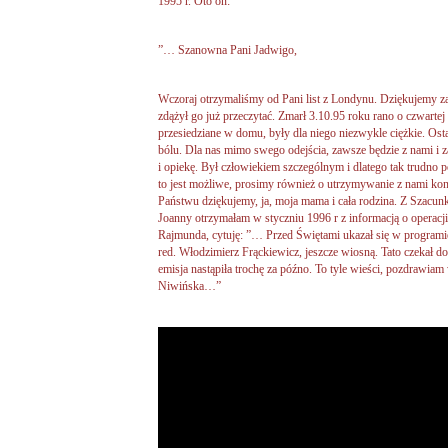
1995 r. Oto on:
”… Szanowna Pani Jadwigo,
Wczoraj otrzymaliśmy od Pani list z Londynu. Dziękujemy za
zdążył go już przeczytać. Zmarł 3.10.95 roku rano o czwartej g
przesiedziane w domu, były dla niego niezwykle ciężkie. Osta
bólu. Dla nas mimo swego odejścia, zawsze będzie z nami i
i opiekę. Był człowiekiem szczególnym i dlatego tak trudno p
to jest możliwe, prosimy również o utrzymywanie z nami kon
Państwu dziękujemy, ja, moja mama i cała rodzina. Z Szacun
Joanny otrzymałam w styczniu 1996 r z informacją o operacji
Rajmunda, cytuję: ”… Przed Świętami ukazał się w programi
red. Włodzimierz Frąckiewicz, jeszcze wiosną. Tato czekał d
emisja nastąpiła trochę za późno. To tyle wieści, pozdrawia
Niwińska…”