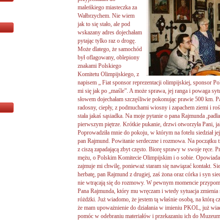
maleńkiego miasteczka za
Wałbrzychem. Nie wiem
jak to się stało, ale pod
wskazany adres dojechałam
pytając tylko raz o drogę.
Może dlatego, że samochód
był oflagowany, oblepiony
znakami Polskiego
Komitetu Olimpijskiego, z
napisem „ Fiat sponsor reprezentacji olimpijskiej, sponsor P
mi się jak po „maśle”. A może sprawa, jej ranga i powaga sy
słowem dojechałam szczęśliwie pokonując prawie 500 km. Pam
radosny, ciepły, z podmuchami wiosny i zapachem ziemi i rośl
stała jakaś sąsiadka. Na moje pytanie o pana Rajmunda ,padła
pierwszym piętrze. Krótkie pukanie, drzwi otworzyła Pani, ja
Poprowadziła mnie do pokoju, w którym na fotelu siedział j
pan Rajmund. Powitanie serdeczne i rozmowa. Na początku tr
z ciszą zapadającą zbyt często. Biorę sprawy w swoje ręce.
mężu, o Polskim Komitecie Olimpijskim i o sobie. Opowiadan
zajmuje mi chwilę, ponieważ staram się nawiązać kontakt. Sie
herbatę, pan Rajmund z drugiej, zaś żona oraz córka i syn sie
nie wtrącają się do rozmowy. W pewnym momencie przypomi
Pana Rajmunda, który mu wręczam i wtedy sytuacja zmienia si
różdżki. Już wiadomo, że jestem tą właśnie osobą, na którą 
że mam upoważnienie do działania w imieniu PKOL, już wia
pomóc w odebraniu materiałów i przekazaniu ich do Muzeum 