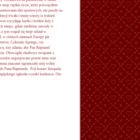
 moje ciężkie życie, które poświęciłem
ezentowania idei sportowych, nie poszły na
cji trwała i mniej więcej co tydzień
et wysyłając kartki i krótkie listy z
ch miejsc, gdzie mieliśmy zawody w
 z tym wiązał się moje udział w
 w różnych miastach Europy jak
enver, Colorado Springs, czy
dwa, trzy zdania, aby Pan Rajmund
ciu. Obowiązki służbowe związane z
sorskie negocjowane przeze mnie oraz
ntona znacznie ograniczały mój wolny
st do Pana Rajmunda. Pod koniec listopada
pijskiego ogłosiła wyniki konkursu. Oto