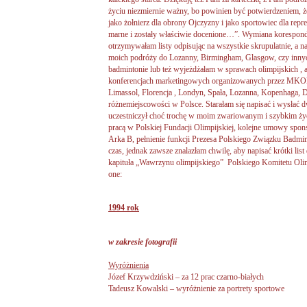
życiu niezmiernie ważny, bo powinien być potwierdzeniem, że
jako żołnierz dla obrony Ojczyzny i jako sportowiec dla repr
marne i zostały właściwie docenione…”. Wymiana koresponden
otrzymywałam listy odpisując na wszystkie skrupulatnie, a naw
moich podróży do Lozanny, Birmingham, Glasgow, czy inny
badmintonie lub też wyjeżdżałam w sprawach olimpijskich , a
konferencjach marketingowych organizowanych przez MKOL
Limassol, Florencja , Londyn, Spała, Lozanna, Kopenhaga, D
różnemiejscowości w Polsce. Starałam się napisać i wysłać 
uczestniczył choć trochę w moim zwariowanym i szybkim ży
pracą w Polskiej Fundacji Olimpijskiej, kolejne umowy spon
Arka B, pełnienie funkcji Prezesa Polskiego Związku Badmi
czas, jednak zawsze znalazłam chwilę, aby napisać krótki li
kapituła „Wawrzynu olimpijskiego” Polskiego Komitetu Olim
one:
1994 rok
w zakresie fotografii
Wyróżnienia
Józef Krzywdziński – za 12 prac czarno-białych
Tadeusz Kowalski – wyróżnienie za portrety sportowe