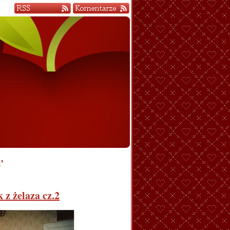
’
 z żelaza cz.2