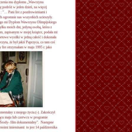
ręczenia mu dyplomu „Wawrzynu
 podróż w jeden dzień, na więcej
: ”… Pani list z pozdrowieniami i
h ogromnie nas wszystkich ucieszyły.
ącego mi Dyplom Wawrzynu Olimpijskiego
hyłku moich dni, jedyną osobą, która z
m, zapisanym w mojej książce, podała mi
rtowe wysiłki w jedną całość i dokonała
czyta, że był jakiś Paprzyca, co tam coś
y list otrzymałam w maju 1995 r. jako
umentalny z mojego życia.(-). Zakończył
siącu maju lub czerwcu w programie
 Środy- film dokumentalny”. Następne
 moimi imieninami to jest 14 października