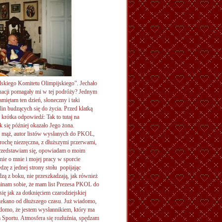
olskiego Komitetu Olimpijskiego”. Jechało
tuacji pomagały mi w tej podróży? Jednym
iętam ten dzień, słoneczny i taki
in budzących się do życia. Przed klatką
 krótka odpowiedź: Tak to tutaj na
k się później okazało Jego żona.
ej mąż, autor listów wysłanych do PKOL,
ochę niezręczna, z dłuższymi przerwami,
 Przedstawiam się, opowiadam o moim
ie o mnie i mojej pracy w sporcie
dzę z jednej strony stołu popijając
dzą z boku, nie przeszkadzają, jak również
nam sobie, że mam list Prezesa PKOL do
ę jak za dotknięciem czarodziejskiej
czekano od dłuższego czasu. Już wiadomo,
domo, że jestem wysłannikiem, który ma
Sportu. Atmosfera się rozluźnia, spędzam