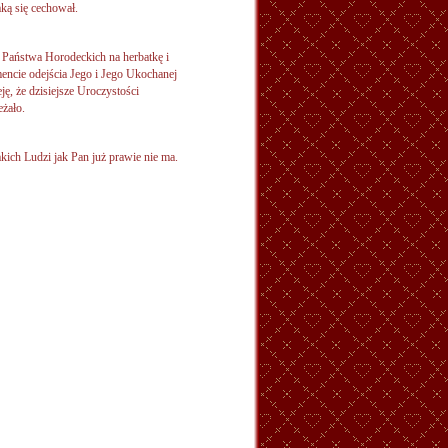
ką się cechował.
Państwa Horodeckich na herbatkę i
encie odejścia Jego i Jego Ukochanej
, że dzisiejsze Uroczystości
żało.
kich Ludzi jak Pan już prawie nie ma.