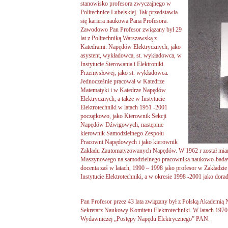
stanowisko profesora zwyczajnego w
Politechnice Lubelskiej. Tak przedstawia
się kariera naukowa Pana Profesora.
Zawodowo Pan Profesor związany był 29
lat z Politechniką Warszawską z
Katedrami: Napędów Elektrycznych, jako
asystent, wykładowca, st. wykładowca, w
Instytucie Sterowania i Elektroniki
Przemysłowej, jako st. wykładowca.
Jednocześnie pracował w Katedrze
Matematyki i w Katedrze Napędów
Elektrycznych, a także w Instytucie
Elektrotechniki w latach 1951 -2001
początkowo, jako Kierownik Sekcji
Napędów Dźwigowych, następnie
kierownik Samodzielnego Zespołu
Pracowni Napędowych i jako kierownik
Zakładu Zautomatyzowanych Napędów. W 1962 r został mia
Maszynowego na samodzielnego pracownika naukowo-badaw
docenta zaś w latach, 1990 – 1998 jako profesor w Zakład
Instytucie Elektrotechniki, a w okresie 1998 -2001 jako dorad
Pan Profesor przez 43 lata związany był z Polską Akademią N
Sekretarz Naukowy Komitetu Elektrotechniki. W latach 1970-
Wydawniczej „Postępy Napędu Elektrycznego” PAN.