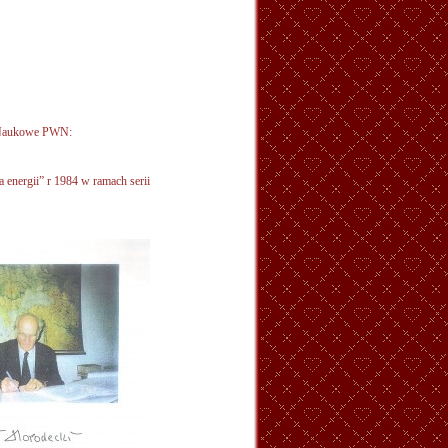
 Naukowe PWN:
energii” r 1984 w ramach serii