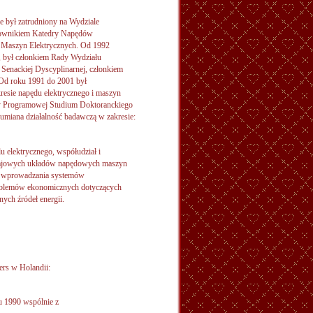
e był zatrudniony na Wydziale
erownikiem Katedry Napędów
y Maszyn Elektrycznych. Od 1992
 był członkiem Rady Wydziału
Senackiej Dyscyplinarnej, członkiem
Od roku 1991 do 2001 był
sie napędu elektrycznego i maszyn
y Programowej Studium Doktoranckiego
umiana działalność badawczą w zakresie:
elektrycznego, współudział i
krajowych układów napędowych maszyn
bę wprowadzania systemów
roblemów ekonomicznych dotyczących
ych źródeł energii.
ers w Holandii:
ku 1990 wspólnie z