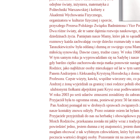
odrębne światy, inżyniera, matematyka z
Politechniki Warszawskiej i kobiety z
Akademii Wychowania Fizycznego,
organizatora w kulturze fizycznej i sporcie,
przyszłego Prezesa Polskiego Związku Badmintona i Vice Pr
Dwa różne światy, ale te same dążenia rozwoju naukowego,
dziedzinach życia. Pamiętam nasze Mamy, które jak to sąsiad
rozmowy każda zachwalając swoje dziecko rozmawiały o nas,
Taraszkiewiczów była oddaną i dumną ze swojego syna Mamą
miłością synowską. Dawne czasy, trudne czasy. W roku 1968 
W tym samym roku ja wyprowadziłam się na Sadybę i nasze k
gdy bardzo ciężko zachorowała moja matka ponownie nastąpił
Rodzice, jako najbliższe osoby mieszkające od lat w tym sa
Panem Andrzejem i Aleksandrą Krystyną Horodecką z domu 
Profesora. Częste wizyty, kawki, wspólne wieczory oto, co 
Andrzej z żoną wyjeżdżali za granicę i moi rodzice pełnili o
ulubionymi fiołkami alpejskimi pani Krysi oraz podlewaniem
W roku 2003 po serii udarów zmuszeni zostaliśmy do zabra
Przyjaciół była to ogromna strata, ponieważ przez 50 lat mi
Pan Andrzej pomagał mi w drobnych sprawach związanych z
nasze kontakty znowu odżyły. Przez ostatnie osiem lat byłam
Przyjaciele przyjeżdżali do nas na herbatkę i obowiązkowo py
Moich Rodziców, przekazana została mi jakby wraz z trady
powiedzieć jedno, jestem dumna z tej znajomości, jestem d
mogłam obcować z tak wybitnym człowiekiem, który był uo
poczucia wartości drugiej osoby. Pozostanie mi na zawsze ob