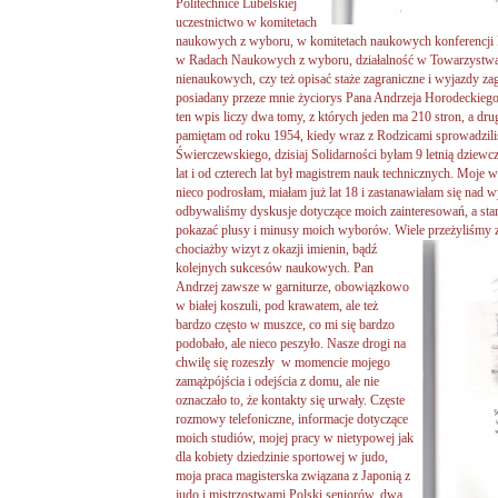
Politechnice Lubelskiej
uczestnictwo w komitetach
naukowych z wyboru, w komitetach naukowych konferencji k
w Radach Naukowych z wyboru, działalność w Towarzystwa
nienaukowych, czy też opisać staże zagraniczne i wyjazdy za
posiadany przeze mnie życiorys Pana Andrzeja Horodeckieg
ten wpis liczy dwa tomy, z których jeden ma 210 stron, a dru
pamiętam od roku 1954, kiedy wraz z Rodzicami sprowadzili
Świerczewskiego, dzisiaj Solidarności byłam 9 letnią dziew
lat i od czterech lat był magistrem nauk technicznych. Moje
nieco podrosłam, miałam już lat 18 i zastanawiałam się nad w
odbywaliśmy dyskusje dotyczące moich zainteresowań, a stars
pokazać plusy i minusy moich wyborów. Wiele przeżyliśmy 
chociażby wizyt z okazji imienin, bądź
kolejnych sukcesów naukowych. Pan
Andrzej zawsze w garniturze, obowiązkowo
w białej koszuli, pod krawatem, ale też
bardzo często w muszce, co mi się bardzo
podobało, ale nieco peszyło. Nasze drogi na
chwilę się rozeszły w momencie mojego
zamążpójścia i odejścia z domu, ale nie
oznaczało to, że kontakty się urwały. Częste
rozmowy telefoniczne, informacje dotyczące
moich studiów, mojej pracy w nietypowej jak
dla kobiety dziedzinie sportowej w judo,
moja praca magisterska związana z Japonią z
judo i mistrzostwami Polski seniorów, dwa