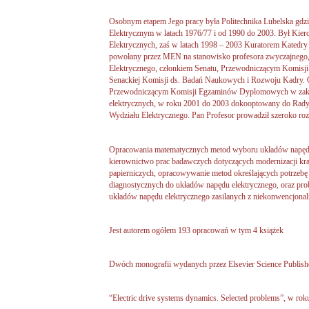
Osobnym etapem Jego pracy była Politechnika Lubelska gdzi
Elektrycznym w latach 1976/77 i od 1990 do 2003. Był Ki
Elektrycznych, zaś w latach 1998 – 2003 Kuratorem Katedr
powołany przez MEN na stanowisko profesora zwyczajnego,
Elektrycznego, członkiem Senatu, Przewodniczącym Komisji 
Senackiej Komisji ds. Badań Naukowych i Rozwoju Kadry. 
Przewodniczącym Komisji Egzaminów Dyplomowych w zakre
elektrycznych, w roku 2001 do 2003 dokooptowany do Rad
Wydziału Elektrycznego. Pan Profesor prowadził szeroko roz
Opracowania matematycznych metod wyboru układów napędu 
kierownictwo prac badawczych dotyczących modernizacji 
papierniczych, opracowywanie metod określających potrze
diagnostycznych do układów napędu elektrycznego, oraz p
układów napędu elektrycznego zasilanych z niekonwencjonaln
Jest autorem ogółem 193 opracowań w tym 4 książek
Dwóch monografii wydanych przez Elsevier Science Publish
“Electric drive systems dynamics. Selected problems”, w ro