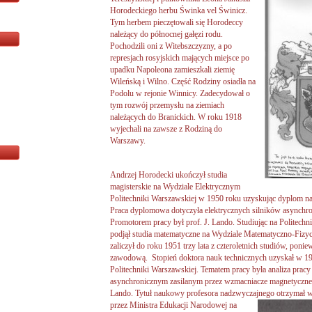
Horodeckiego herbu Świnka vel Świnicz.
Tym herbem pieczętowali się Horodeccy
należący do północnej gałęzi rodu.
Pochodzili oni z Witebszczyzny, a po
represjach rosyjskich mających miejsce po
upadku Napoleona zamieszkali ziemię
Wileńską i Wilno. Część Rodziny osiadła na
Podolu w rejonie Winnicy. Zadecydował o
tym rozwój przemysłu na ziemiach
należących do Branickich. W roku 1918
wyjechali na zawsze z Rodziną do
Warszawy.
Andrzej Horodecki ukończył studia
magisterskie na Wydziale Elektrycznym
Politechniki Warszawskiej w 1950 roku uzyskując dyplom nau
Praca dyplomowa dotyczyła elektrycznych silników asynchro
Promotorem pracy był prof. J. Lando. Studiując na Politechn
podjął studia matematyczne na Wydziale Matematyczno-Fiz
zaliczył do roku 1951 trzy lata z czteroletnich studiów, po
zawodową. Stopień doktora nauk technicznych uzyskał w 19
Politechniki Warszawskiej. Tematem pracy była analiza pracy
asynchronicznym zasilanym przez wzmacniacze magnetyczne.
Lando. Tytuł naukowy profesora nadzwyczajnego otrzymał w 
przez Ministra
Edukacji Narodowej na