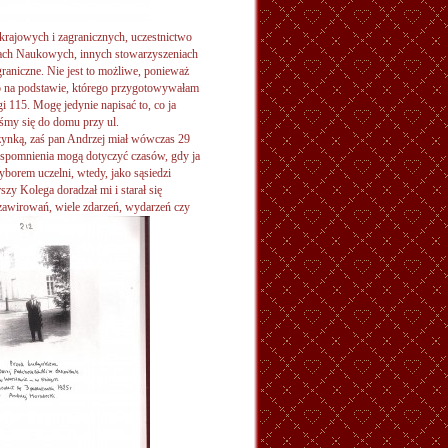
rajowych i zagranicznych, uczestnictwo
ch Naukowych, innych stowarzyszeniach
graniczne. Nie jest to możliwe, ponieważ
o na podstawie, którego przygotowywałam
gi 115. Mogę jedynie napisać to, co ja
śmy się do domu przy ul.
czynką, zaś pan Andrzej miał wówczas 29
 wspomnienia mogą dotyczyć czasów, gdy ja
yborem uczelni, wtedy, jako sąsiedzi
zy Kolega doradzał mi i starał się
zawirowań, wiele zdarzeń, wydarzeń czy