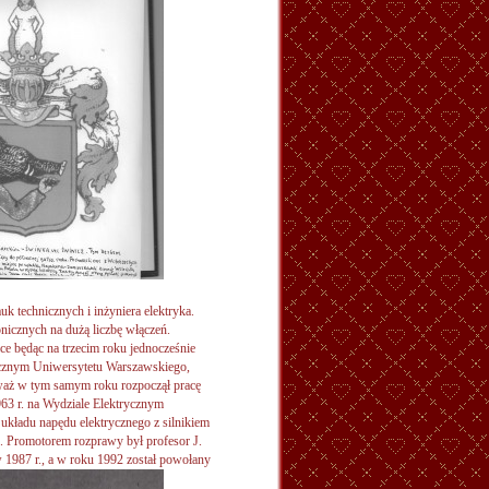
k technicznych i inżyniera elektryka.
nicznych na dużą liczbę włączeń.
ice będąc na trzecim roku jednocześnie
ycznym Uniwersytetu Warszawskiego,
nieważ w tym samym roku rozpoczął pracę
63 r. na Wydziale Elektrycznym
 układu napędu elektrycznego z silnikiem
 Promotorem rozprawy był profesor J.
1987 r., a w roku 1992 został powołany