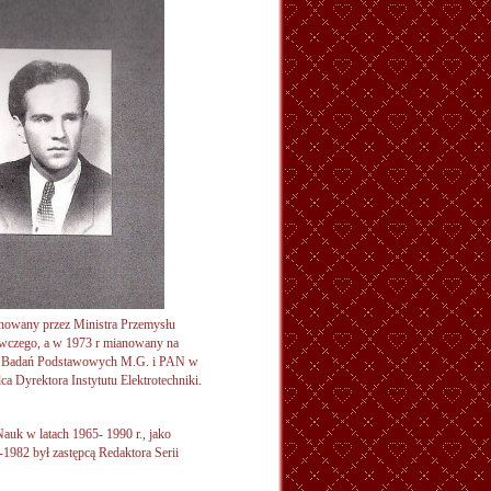
nowany przez Ministra Przemysłu
czego, a w 1973 r mianowany na
zie Badań Podstawowych M.G. i PAN w
ca Dyrektora Instytutu Elektrotechniki.
auk w latach 1965- 1990 r., jako
1982 był zastępcą Redaktora Serii