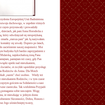
ezydenta Europejskiej Unii Badmintona.
 rozwoju duchowego, w zupełnie różnych
ki często przystawały i prowadziły
 dzieciach, jak pani Anna Horodecka z
, który odwdzięczał się niespotykaną
zmarła „starsza pani” jak Ją nazywałam.
ontakty się urwały. Dopiero po latach,
o zacieśnienie naszej znajomości. Moi
mym budynku byli bardzo zaprzyjaźnieni z
Mularską, najukochańszą żoną Pana
pamiętam, pamiętam też czasy, gdy Pan
bowiązki opieki nad mieszkaniem,
 kwiatów, ot zwykłe sąsiedzkie przysługi.
nia Rodziców do Anina. Dla Moich
eszkali „razem” choć osobno. Wtedy też
 mieszkaniem Rodziców, i w tym czasie
 częstym gościem na Solidarności a nasi
szne ciasteczka. Tak wieloletnia Przyjaźń
cją pomagania sobie nawzajem. Mogę
umna, że mieszkając w jednym domu
sobieniem Skromności, Dobra, Honoru i
raz Jego uśmiechniętej twarzy,