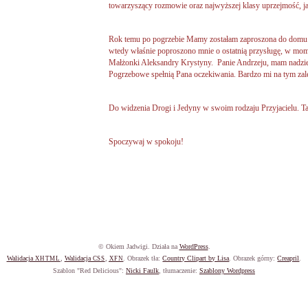
towarzyszący rozmowie oraz najwyższej klasy uprzejmość, ja
Rok temu po pogrzebie Mamy zostałam zaproszona do domu 
wtedy właśnie poproszono mnie o ostatnią przysługę, w mom
Małżonki Aleksandry Krystyny. Panie Andrzeju, mam nadzieję
Pogrzebowe spełnią Pana oczekiwania. Bardzo mi na tym zale
Do widzenia Drogi i Jedyny w swoim rodzaju Przyjacielu. Ta
Spoczywaj w spokoju!
© Okiem Jadwigi. Działa na
WordPress
.
Walidacja
,
Walidacja
,
. Obrazek tła:
Country Clipart by Lisa
. Obrazek górny:
Creapril
.
XHTML
CSS
XFN
Szablon "Red Delicious":
Nicki Faulk
, tłumaczenie:
Szablony Wordpress