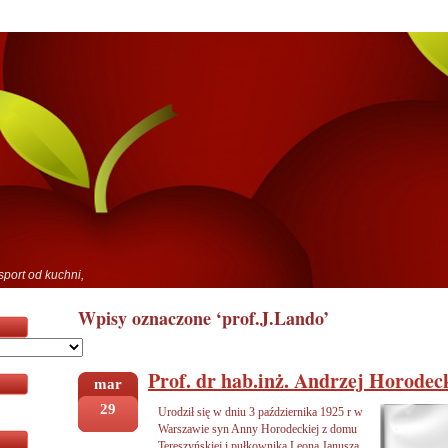
sport od kuchni,
Wpisy oznaczone ‘prof.J.Lando’
Prof. dr hab.inż. Andrzej Horode
mar
29
Urodził się w dniu 3 października 1925 r w
Warszawie syn Anny Horodeckiej z domu
Tereszyńskiej i pułkownika Leona Janusza