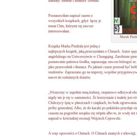
Barbary Temelie i Beatrice Trebuth.
Postanowiłam napisać razem o
wszystkich książkach, gdyż łączy je
temat Chin, którymi się zawsze
interesowałam.
Marek Pindr
Książka Marka Pindrala jest jedną z
najlepszych książek, jaką przeczytałam o Chinach. Autor spę
angielskiego na Uniwersytecie w Chongqing. Zarobione pien
poznawanie państwa środka, zapraszając zawsze któregoś ze
jako przewodnik i tłumacz. Po jakimś czasie przestał być bel
studentów. Zapraszano go na imprezy, wspólne przygotowyw
nawet do rodzinnych domów.
„Wrzucony w zupełnie inną kulturę, stopniowo odkrywał obc
nigdy nie je się w samotności. Że korzystanie z toalety jest
Chińczycy śpią w płaszczach i czapkach, bo brak ogrzewania
próby generalnej. Albo, że do kaczki po pekińsku przydaje 
czasem na pogrzebie urządza się striptiz albo to, że wody te
napisał w króciutkiej recenzji Wojciech Cejrowski.
A więc opowieści o Chinach. O Chinach znanych z telewizji