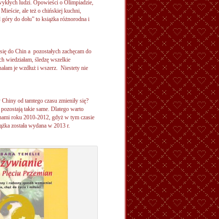
wykłych ludzi. Opowieści o Olimpiadzie,
ieście, ale też o chińskiej kuchni,
 góry do dołu” to książka różnorodna i
 się do Chin a pozostałych zachęcam do
ch wiedziałam, śledzę wszelkie
hałam je wzdłuż i wszerz. Niestety nie
 Chiny od tamtego czasu zmieniły się?
e pozostają takie same. Dlatego warto
nami roku 2010-2012, gdyż w tym czasie
ążka została wydana w 2013 r.