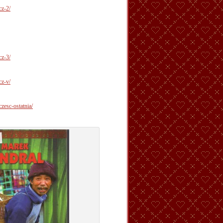
cz-2/
cz-3/
cz-v/
zesc-ostatnia/