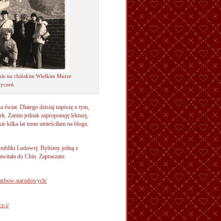
nie na chińskim Wielkim Murze
tyczeń
a świat. Dlatego dzisiaj napiszę o tym,
ek. Zanim jednak zaproponuję lekturę,
ie kilka lat temu umieściłam na blogu.
publiki Ludowej. Byliśmy jedną z
zawitała do Chin. Zapraszam:
skarbow-narodowych/
z-i/