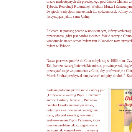
oraz o niedostępnych dla przeciętnego podróżnika Chinach z
Tybecie, Rewolucji Kulturalnej, Wielkim Murze i Zakazanym M
świętach, tradycjach, marzeniach i… codzienności. „Chiny od
fascynująca, jak… same Chiny.
Polecam tę pozycję przede wszystkim tym, którzy wybierają
przeczytania, gdyż jest bardzo ciekawa. Wiele rzeczy o China
wiadomości na ten temat, byłam tam kilkanaście razy, przejec
byłam w Tybecie.
Nasza pierwsza podróż do Chin odbyła się w 1986 roku. Czy
Tak, bardzo, szczególnie wielkie miasta, prowincje zaś, ciągl
przeczytać moje wspomnienia z Chin, aby porównać je z Chi
Marek Pindral przebywał tam jeżdżąc” od góry do dołu”. Ksi
Kolejną polecaną przeze mnie książką jest
„Odżywianie według Pięciu Przemian”
autorki Barbary Temelie. „ Pierwsza
rzetelna książka na naszym rynku,
dotycząca stosowania tak szczególnej
diety, jaką jest zasada gotowania z
zastosowaniem Pięciu Przemian, która
omawia problem tak szczegółowo, a
zarazem tak kompleksowo. Jestem tą