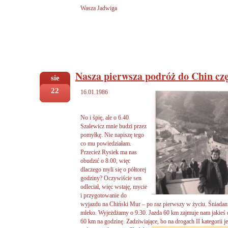
Wasza Jadwiga
Nasza pierwsza podróż do Chin czę
sie
22
16.01.1986
No i śpię, ale o 6.40
Szalewicz mnie budzi przez
pomyłkę. Nie napiszę tego
co mu powiedziałam.
Przecież Rysiek ma nas
obudzić o 8.00, więc
dlaczego myli się o półtorej
godziny? Oczywiście sen
odleciał, więc wstaję, mycie
i przygotowanie do
wyjazdu na Chiński Mur – po raz pierwszy w życiu. Śniadanie
mleko. Wyjeżdżamy o 9.30. Jazda 60 km zajmuje nam jakieś d
60 km na godzinę. Zadziwiające, bo na drogach II kategorii j