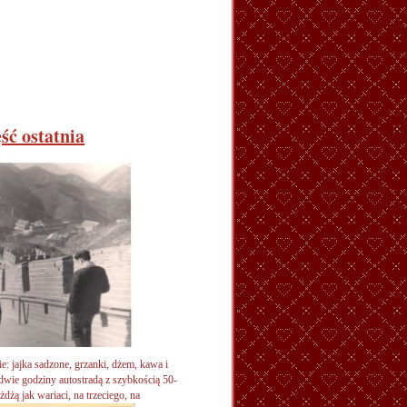
ść ostatnia
: jajka sadzone, grzanki, dżem, kawa i
wie godziny autostradą z szybkością 50-
eżdżą jak wariaci,
na trzeciego, na