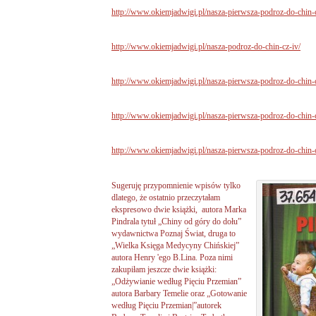
http://www.okiemjadwigi.pl/nasza-pierwsza-podroz-do-chin-
http://www.okiemjadwigi.pl/nasza-podroz-do-chin-cz-iv/
http://www.okiemjadwigi.pl/nasza-pierwsza-podroz-do-chin-
http://www.okiemjadwigi.pl/nasza-pierwsza-podroz-do-chin-
http://www.okiemjadwigi.pl/nasza-pierwsza-podroz-do-chin-c
Sugeruję przypomnienie wpisów tylko
dlatego, że ostatnio przeczytałam
ekspresowo dwie książki, autora Marka
Pindrala tytuł „Chiny od góry do dołu”
wydawnictwa Poznaj Świat, druga to
„Wielka Księga Medycyny Chińskiej”
autora Henry 'ego B.Lina. Poza nimi
zakupiłam jeszcze dwie książki:
„Odżywianie według Pięciu Przemian”
autora Barbary Temelie oraz „Gotowanie
według Pięciu Przemian|”autorek