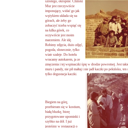
szóstego, okropnie. Chiński
Mur jest rzeczywiście
imponujący, widać go jak
wężykiem układa się na
górach, ale żeby go
zobaczyć trzeba wspiąć się
na kilka górek, co
oczywiście jest moim
marzeniem. Ale idę.
Robimy zdjęcia, dużo zdjęć,
pogoda, słonecznie, tylko
wiatr szaleje. Do hotelu
wracamy autokarem, ja ze
zmęczenia i tej wspinaczki śpię w drodze powrotnej. Jest tak
muru i pandy, nie pił małtaj i nie jadł kaczki po pekińsku, t
tylko degustacja kaczki.
Biegiem na górę,
przebieram się w kostium,
białą bluzkę, biorę
przygotowane upominki i
szybko na dół. I już
jesteśmy w restauracji o