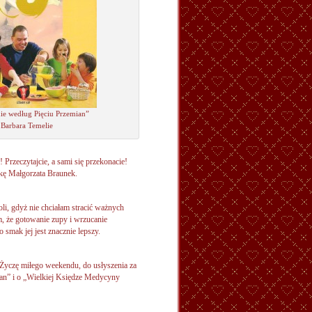
ie według Pięciu Przemian”
Barbara Temelie
ć! Przeczytajcie, a sami się przekonacie!
żkę Małgorzata Braunek.
i, gdyż nie chciałam stracić ważnych
m, że gotowanie zupy i wrzucanie
smak jej jest znacznie lepszy.
Życzę miłego weekendu, do usłyszenia za
an” i o „Wielkiej Księdze Medycyny