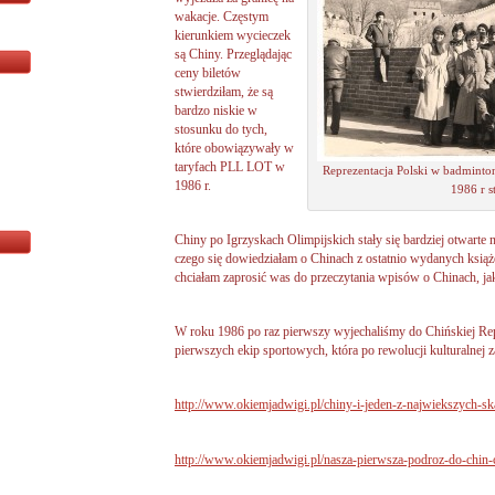
wakacje. Częstym
kierunkiem wycieczek
są Chiny. Przeglądając
ceny biletów
stwierdziłam, że są
bardzo niskie w
stosunku do tych,
które obowiązywały w
taryfach PLL LOT w
Reprezentacja Polski w badminto
1986 r.
1986 r s
Chiny po Igrzyskach Olimpijskich stały się bardziej otwarte n
czego się dowiedziałam o Chinach z ostatnio wydanych książ
chciałam zaprosić was do przeczytania wpisów o Chinach, jak
W roku 1986 po raz pierwszy wyjechaliśmy do Chińskiej Re
pierwszych ekip sportowych, która po rewolucji kulturalnej 
http://www.okiemjadwigi.pl/chiny-i-jeden-z-najwiekszych-
http://www.okiemjadwigi.pl/nasza-pierwsza-podroz-do-chin-c