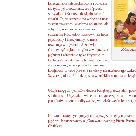
książką naprawdę zachwycona i polecam
nie tylko jej przeczytanie, ale i (przede
wszystkim!) Stosowanie się do zaleceń
autorki. To, że jedzenie ma wpływ na nasz
system trawienny, wiadomo od stuleci, ale
żeby dzięki niemu wzmacniać swój
system nie tylko odpornościowy, ale także
psychiczny i emocjonalny, to mała
rewolucja w myśleniu. Jeżeli więc
chcemy być piękni nie tylko zewnętrznym
„Odzywian
pięknem i zdrowi nie tylko fizycznie, to
trzeba solić wtedy, kiedy trzeba, i wrzucać
do garnka ingrediencje w odpowiedniej
kolejności- to takie proste, a na efekty nie trzeba długo czeka
Szczerze polecam!”. Tak opisała w krótkim komentarzu ksią
Cóż ja mogę do tych słów dodać? Książkę przeczytałam powol
wiadomości. Uzyskałam wiele rad, niektóre zapisałam, i wie
produktów powinno odbywać się we właściwej kolejności, bo 
O dwóch następnych pozycjach napiszę w kolejnym poście. 
pięć dni. Napiszę wtedy o „Gotowaniu według Pięciu Przemi
Chińskiej”.