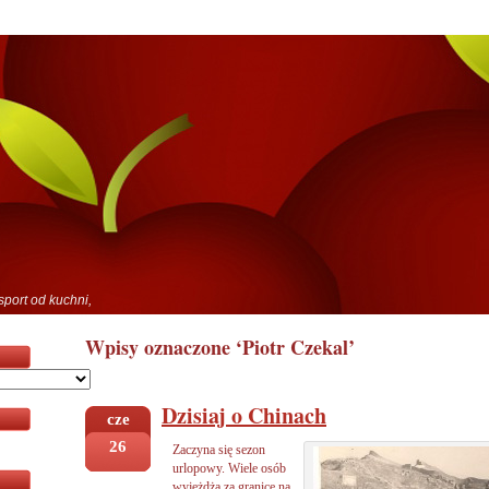
sport od kuchni,
Wpisy oznaczone ‘Piotr Czekal’
Dzisiaj o Chinach
cze
26
Zaczyna się sezon
urlopowy. Wiele osób
wyjeżdża za granicę na