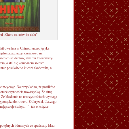
al „Chiny od góry do dołu”
dził dwa lata w Chinach ucząc języka
iądze przeznaczył częściowo na
 swoich studentów, aby mu towarzyszył
frem, a stał się kompanem swoich
anie posiłków w kuchni akademika, a
e zwyczaje. Na przykład to, że posiłków
 również czynnością towarzyską. Że zimą
. Że klaskanie na uroczystościach wymaga
się pompka do roweru. Odkrywał, dlaczego
ż mają swoje święto…” -tak o książce
, potężnych i dumnych ze spuścizny Mao,