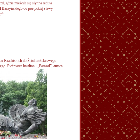
d, gdzie mieściła się słynna reduta
al Baczyńskiego do poetyckiej sławy
gi:
lacu Krasińskich do Śródmieścia swego
go. Pieśniarza batalionu „Parasol”, autora