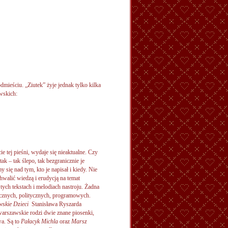
mieściu. „Ziutek” żyje jednak tylko kilka
wskich:
ie tej pieśni, wydaje się nieaktualne. Czy
tak – tak ślepo, tak bezgranicznie je
się nad tym, kto je napisał i kiedy. Nie
walić wiedzą i erudycją na temat
ych tekstach i melodiach nastroju. Żadna
icznych, politycznych, programowych.
skie Dzieci
Stanisława Ryszarda
rszawskie rodzi dwie znane piosenki,
wa. Są to
Pałacyk Michla
oraz
Marsz