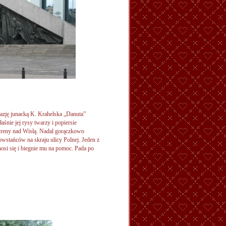
tazję junacką K. Krahelska „Danuta”
aśnie jej rysy twarzy i popiersie
reny nad Wisłą. Nadal gorączkowo
wstańców na skraju ulicy Polnej. Jeden z
osi się i biegnie mu na pomoc. Pada po