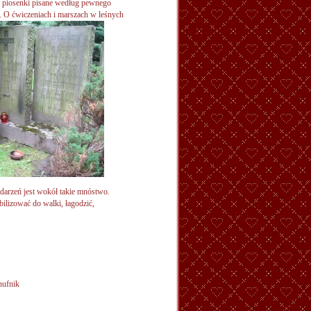
o piosenki pisane według pewnego
u. O ćwiczeniach i marszach w leśnych
darzeń jest wokół takie mnóstwo.
ilizować do walki, łagodzić,
anufnik