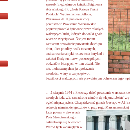
sposób. Sięgnęłam do książki Zbigniewa
Adrjańskiego Pt. „Złota Księga Pieśni
Polskich” Wydawnictwa Bellona,
Warszawa 2010, ponieważ chcę
przedstawić Powstanie Warszawskie
poprzez piosenki śpiewane przez młodych
walczących ludzi, których do walki gnała
wiara w zwycięstwo. Nie jest moim
zamiarem omawianie powstania dzień po
dniu, ulica po ulicy, walk toczonych,
analizowania taktyki, ustawienia barykad i
założeń Kedywu, nazw poszczególnych
oddziałów biorących w nim udział. Nie,
nie, moim zamysłem jest pokazanie
młodości, wiary w zwycięstwo i
bezsilności walczących, ale prawdziwym bohaterem tego wpi
„…1 sierpnia 1944 r. Pierwszy dzień powstania warszawskiego
młodych ludzi z 3. szwadronu ułanów dywizjonu „Jeleń” zryw
ogień nieprzyjaciela. Chcą atakować gmach Gestapo w Al. Sz
redakcję niemieckiej gadzinówki przy rogu Marszałkowskiej 
Leżą potem w chwastach
Pola Mokotowskiego,
ostrzeliwują się Niemcom.
Wśród tych wciśniętych w