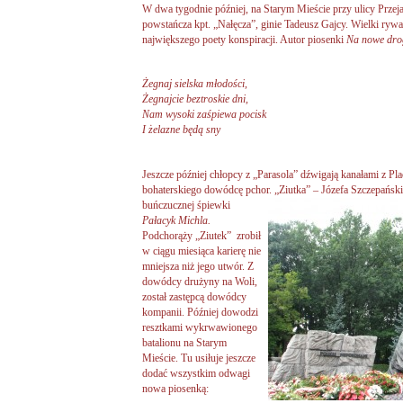
W dwa tygodnie później, na Starym Mieście przy ulicy Przejaz
powstańcza kpt. „Nałęcza”, ginie Tadeusz Gajcy. Wielki ryw
największego poety konspiracji. Autor piosenki
Na nowe dro
Żegnaj sielska młodości,
Żegnajcie beztroskie dni,
Nam wysoki zaśpiewa pocisk
I żelazne będą sny
Jeszcze później chłopcy z „Parasola” dźwigają kanałami z P
bohaterskiego dowódcę pchor. „Ziutka” – Józefa
Szczepańskie
buńczucznej śpiewki
Pałacyk Michla.
Podchorąży „Ziutek” zrobił
w ciągu miesiąca karierę nie
mniejsza niż jego utwór. Z
dowódcy drużyny na Woli,
został zastępcą dowódcy
kompanii. Później dowodzi
resztkami wykrwawionego
batalionu na Starym
Mieście. Tu usiłuje jeszcze
dodać wszystkim odwagi
nowa piosenką: