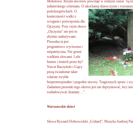
Mokotowa.
Reszta utworów powstaje w różnym czasie. Są t
żołnierskiego schematu. O ukochanej
dziewczynie i rozstani
podchorążówkach. O
konieczności walki z
wrogiem i poświęceniu dla
Ojczyzny. Przy czym słowo
„Ojczyzna” nie jest tu
zbytnio nadużywane.
Piosenka ta jest
programowo wyciszona i
niepatetyczna. Nie grzmi
wielkimi słowami. Lubi
humor i śmiech przez łzy!
Nawet Baczyński i Gajcy
piszą świadomie takie
właśnie zwykłe
bezpretensjonalne i pogodne utwory. Tragicznych spraw i wy
Zadaniem piosenki tego okresu jest nie deprymować, lecz mob
rozładowywać dramaty…”.
Warszawskie dzieci
Słowa Ryszard Dobrowolski „Goliard”, Muzyka Andrzej P