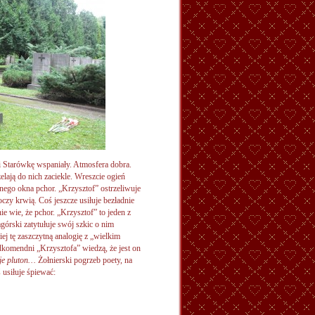
 Starówkę wspaniały. Atmosfera dobra.
elają do nich zaciekle. Wreszcie ogień
żnego okna pchor. „Krzysztof” ostrzeliwuje
oczy krwią. Coś jeszcze usiłuje bezładnie
ie wie, że pchor. „Krzysztof” to jeden z
órski zatytułuje swój szkic o nim
iej tę zaszczytną analogię z „wielkim
dkomendni „Krzysztofa” wiedzą, że jest on
je pluton…
Żołnierski pogrzeb poety, na
 usiłuje śpiewać: