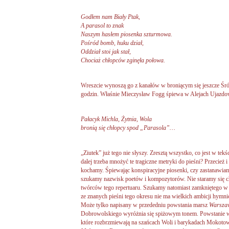
Godłem nam Biały Ptak,
A parasol to znak
Naszym hasłem piosenka szturmowa.
Pośród bomb, huku dział,
Oddział stoi jak stał,
Chociaż chłopców zginęła połowa.
Wreszcie wynoszą go z kanałów w broniącym się jeszcze Śród
godzin. Właśnie Mieczysław Fogg śpiewa w Alejach Ujazdo
Pałacyk Michla, Żytnia, Wola
bronią się chłopcy spod „Parasola”…
„Ziutek” już tego nie słyszy. Zresztą wszystko, co jest w tekśc
dalej trzeba mnożyć te tragiczne metryki do pieśni? Przecież i 
kochamy. Śpiewając konspiracyjne piosenki, czy zastanawiamy 
szukamy nazwisk poetów i kompozytorów. Nie staramy się ch
twórców tego repertuaru. Szukamy natomiast zamkniętego w t
ze znanych pieśni tego okresu nie ma wielkich ambicji hymn
Może tylko napisany w przededniu powstania marsz
Warszaw
Dobrowolskiego wyróżnia się spiżowym tonem. Powstanie wa
które rozbrzmiewają na szańcach Woli i barykadach Mokoto