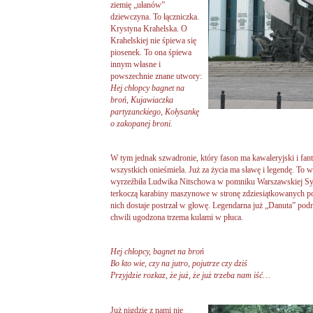
ziemię „ułanów”
dziewczyna. To łączniczka.
Krystyna Krahelska. O
Krahelskiej nie śpiewa się
piosenek. To ona śpiewa
innym własne i
powszechnie znane utwory:
Hej chłopcy bagnet na
broń, Kujawiaczka
partyzanckiego, Kołysankę
o zakopanej broni.
W tym jednak szwadronie, który fason ma kawaleryjski i fan
wszystkich onieśmiela. Już za życia ma sławę i legendę. To wł
wyrzeźbiła Ludwika Nitschowa w pomniku Warszawskiej Sy
terkoczą karabiny maszynowe w stronę zdziesiątkowanych po
nich dostaje postrzał w głowę. Legendarna już „Danuta” podn
chwili ugodzona trzema kulami w płuca.
Hej chłopcy, bagnet na broń
Bo kto wie, czy na jutro, pojutrze czy dziś
Przyjdzie rozkaz, że już, że już trzeba nam iść…
Już nigdzie z nami nie