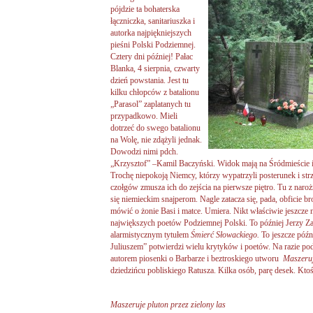
pójdzie ta bohaterska
łączniczka, sanitariuszka i
autorka najpiękniejszych
pieśni Polski Podziemnej.
Cztery dni później! Pałac
Blanka, 4 sierpnia, czwarty
dzień powstania. Jest tu
kilku chłopców z batalionu
„Parasol” zaplatanych tu
przypadkowo. Mieli
dotrzeć do swego batalionu
na Wolę, nie zdążyli jednak.
Dowodzi nimi pdch.
„Krzysztof” –Kamil Baczyński. Widok mają na Śródmieście i
Trochę niepokoją Niemcy, którzy wypatrzyli posterunek i strz
czołgów zmusza ich do zejścia na pierwsze piętro. Tu z naro
się niemieckim snajperom. Nagle zatacza się, pada, obficie br
mówić o żonie Basi i matce. Umiera. Nikt właściwie jeszcze n
największych poetów Podziemnej Polski. To później Jerzy Zag
alarmistycznym tytułem
Śmierć Słowackiego.
To jeszcze późn
Juliuszem” potwierdzi wielu krytyków i poetów. Na razie po
autorem piosenki o Barbarze i beztroskiego utworu
Maszeru
dziedzińcu pobliskiego Ratusza. Kilka osób, parę desek. Ktoś
Maszeruje pluton przez zielony las