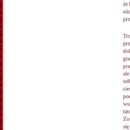
że 
uśc
prz
Tro
prz
do
gr
pra
al
odb
cie
po
ws
tat
Zos
się