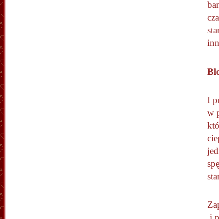
ba
cz
st
in
Bl
I p
w p
któ
cie
jed
sp
st
Za
i 