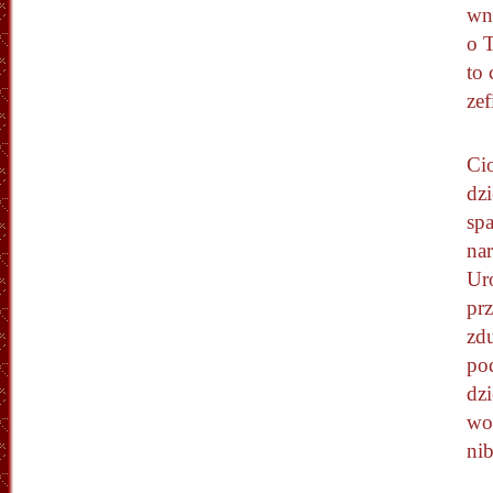
wnu
o T
to 
zef
Ci
dzi
sp
nar
Uro
prz
zdu
pod
dzi
woł
ni