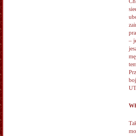
Chc
si
ub
za
pr
– 
jes
mę
tem
Prz
bo
UT
Wł
Tak
moż