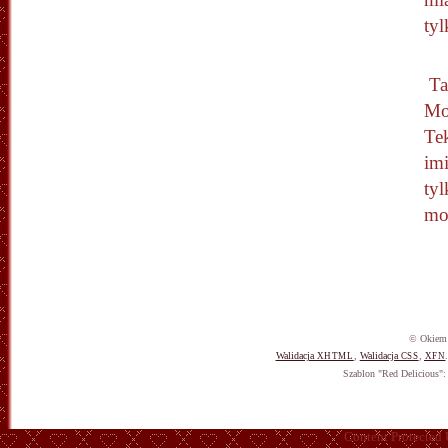
tyl
Ta
Mo
Te
imi
ty
mo
© Okiem 
Walidacja
,
Walidacja
,
XHTML
CSS
XFN
Szablon "Red Delicious"
Content Protected