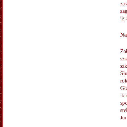
za
za
ig
Na
Za
sz
sz
Słu
ro
Gł
ba
sp
sr
Ju