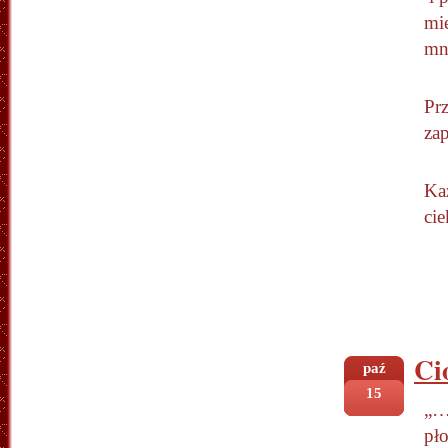
mi
mn
Pr
za
Każ
ci
Ci
paź
15
„…
pło