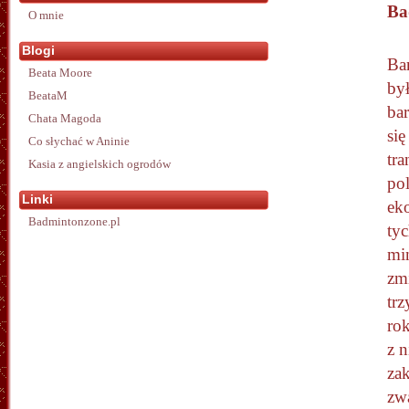
Ba
O mnie
Blogi
Ba
Beata Moore
by
BeataM
bar
Chata Magoda
się
Co słychać w Aninie
tra
Kasia z angielskich ogrodów
pol
Linki
ek
Badmintonzone.pl
tyc
min
zmi
trz
rok
z n
za
zw