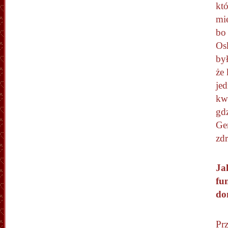
któ
mie
bo
Os
był
że 
je
kw
gd
Gen
zd
Ja
fu
do
Prz