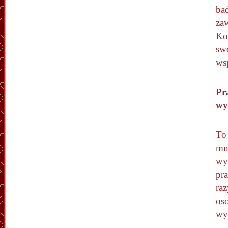
ba
za
Kom
sw
wsp
Pr
wy
To 
mną
wy
pr
raz
os
wy