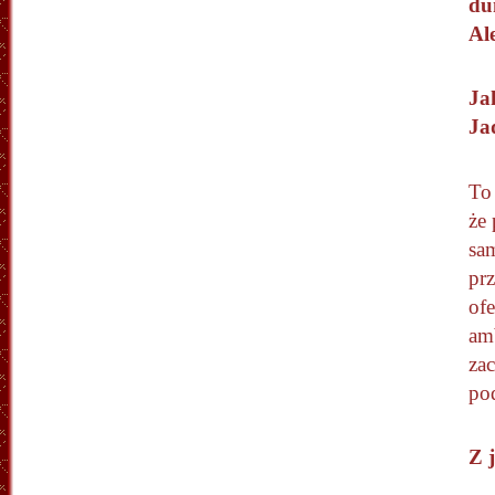
du
Al
Ja
Ja
To 
że 
sa
pr
ofe
am
za
po
Z 