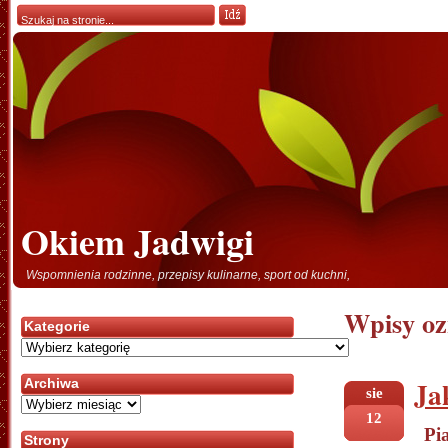
Okiem Jadwigi
Wspomnienia rodzinne, przepisy kulinarne, sport od kuchni,
Wpisy oz
Kategorie
Kategorie
Ja
Archiwa
sie
Archiwa
12
Pi
Strony