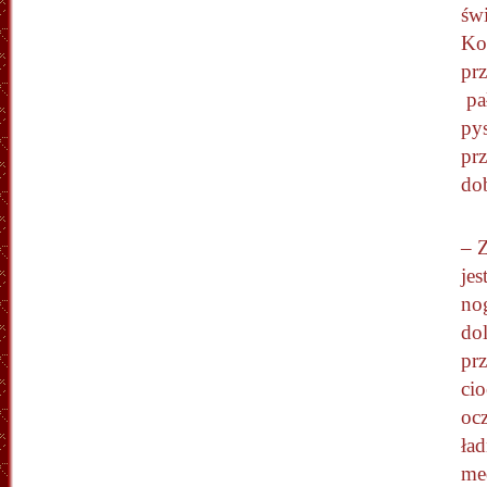
świ
Ko
prz
pa
py
prz
do
– 
jes
no
dol
pr
cio
ocz
ład
me