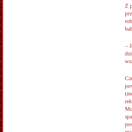
Z 
prz
rob
bab
– 
dzi
wsz
Cz
pow
(mo
rek
Mo
spa
pos
mia