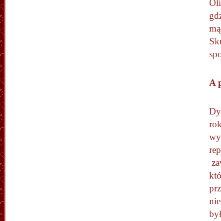
Oli
gd
mąd
Sk
spo
A 
Dy
ro
wyg
re
zaw
któ
pr
ni
był