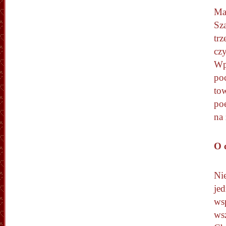
Ma
Sz
trz
cz
Wp
poc
to
po
na 
O 
Nie
jed
ws
ws