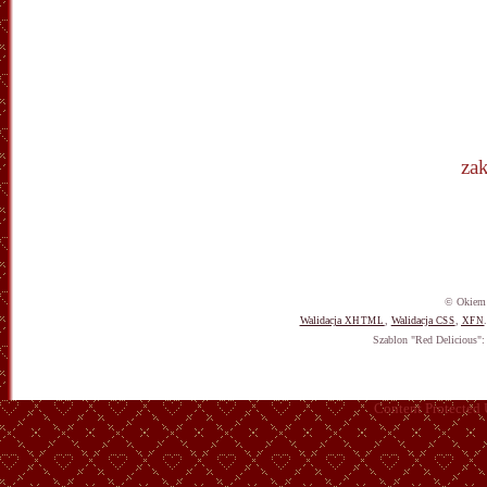
za
© Okiem 
Walidacja
,
Walidacja
,
XHTML
CSS
XFN
Szablon "Red Delicious"
Content Protected