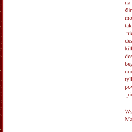
na
śl
mo
tak
nie
des
ki
des
beg
mi
ty
pow
pię
Ws
Ma