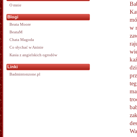
Ba
O mnie
Ka
Blogi
mó
Beata Moore
w m
BeataM
zaw
Chata Magoda
ra
Co słychać w Aninie
wi
Kasia z angielskich ogrodów
ka
Linki
dzi
Badmintonzone.pl
pr
teg
mar
tr
bab
zak
des
War