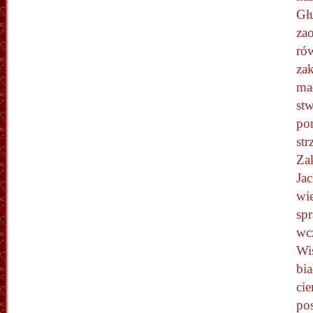
Gł
za
ró
za
ma
stw
po
str
Za
Ja
wie
sp
wc
Wi
bi
ci
po