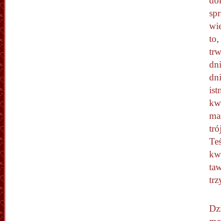
do
sp
wie
to,
trw
dn
dni
ist
kw
ma
tró
Teś
kwi
taw
trz
Dz