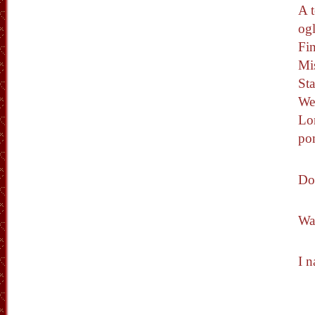
A t
og
Fin
Mi
Sta
We
Lo
po
Do
Wa
I n