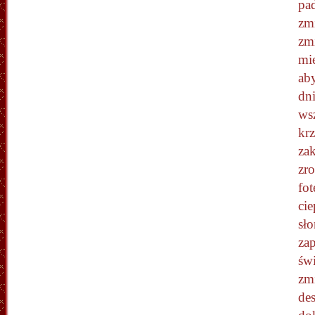
pad
zm
zmi
mi
ab
dn
ws
kr
za
zro
fot
cie
sł
za
świ
zmi
de