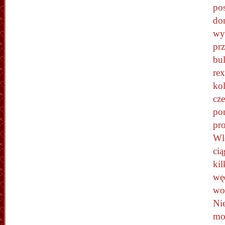
po
do
wy
prz
bu
rex
ko
cze
po
pr
Wl
cią
kil
wę
wo
Nie
mo