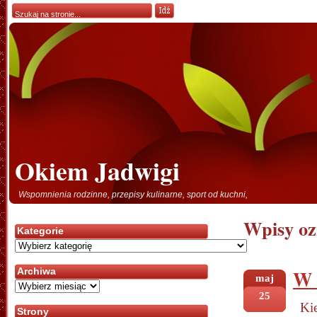
Okiem Jadwigi
Wspomnienia rodzinne, przepisy kulinarne, sport od kuchni,
Wpisy oz
Kategorie
Kategorie
W 
Archiwa
maj
Archiwa
25
Ki
Strony