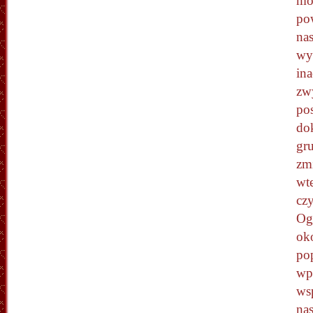
mo
pow
na
wy
ina
zw
po
do
gr
zm
wt
czy
Og
ok
po
wp
ws
na