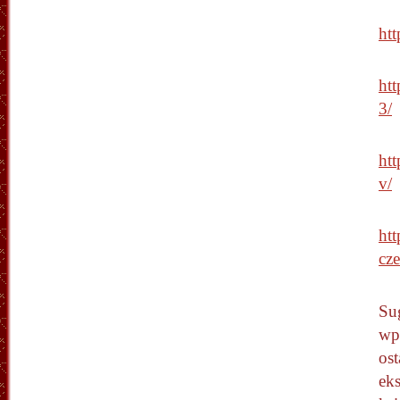
ht
ht
3/
ht
v/
ht
cze
Su
wpi
ost
ek