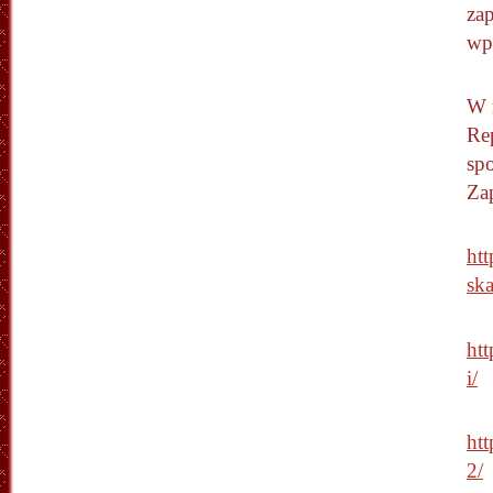
zap
wpi
W 
Re
spo
Za
ht
sk
ht
i/
ht
2/