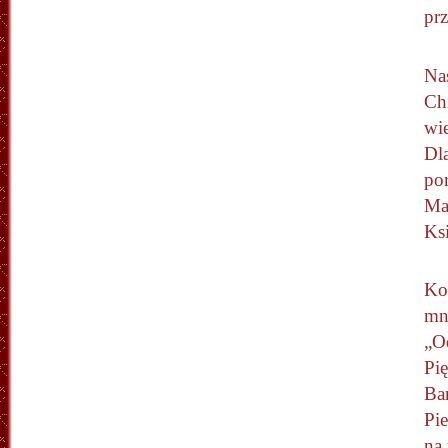
prz
Na
Chi
wie
Dl
po
Ma
Ks
Ko
mni
„O
Pię
Bar
Pie
na