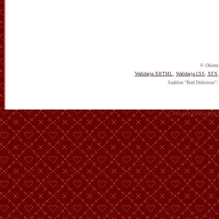
© Okiem 
Walidacja
,
Walidacja
,
XHTML
CSS
XFN
Szablon "Red Delicious"
Content Protected