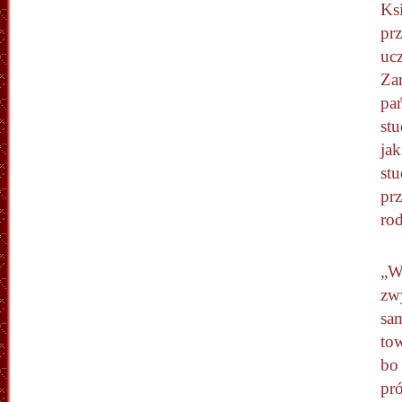
Ksi
pr
uc
Za
pań
st
jak
st
pr
ro
„W
zwy
sam
to
bo
pró