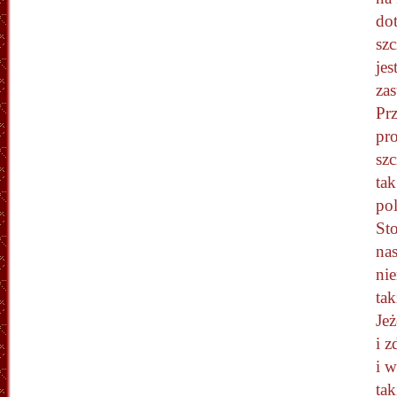
dot
szc
jes
za
Pr
pr
sz
ta
pol
Sto
nas
ni
tak
Je
i z
i w
tak