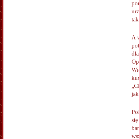
po
urz
tak
A 
po
dl
Opo
Wie
kuc
„Ch
ja
Po
się
bar
wsz