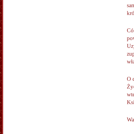
sam
kr
Có
po
Uzy
zu
wła
O 
Ży
wt
Ks
Wa