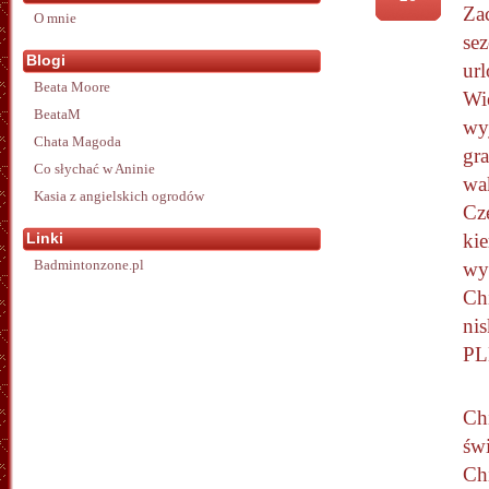
Za
O mnie
se
Blogi
ur
Beata Moore
Wi
BeataM
wy
Chata Magoda
gra
Co słychać w Aninie
wa
Kasia z angielskich ogrodów
Cz
Linki
ki
Badmintonzone.pl
wy
Chi
ni
PL
Chi
świ
Ch