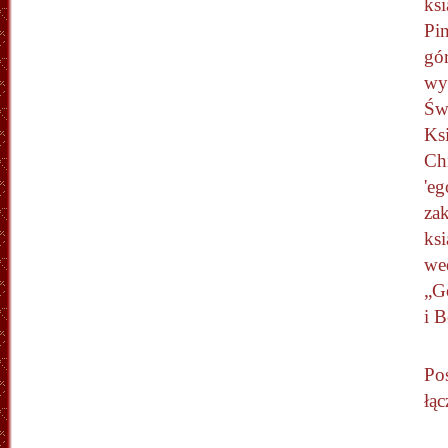
ks
Pin
gó
wy
Świ
Ks
Ch
'eg
za
ks
we
„G
i B
Po
łąc