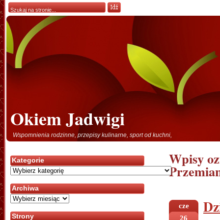
Okiem Jadwigi
Wspomnienia rodzinne, przepisy kulinarne, sport od kuchni,
Wpisy oz
Kategorie
Przemian
Kategorie
Archiwa
Archiwa
Dz
cze
Strony
26