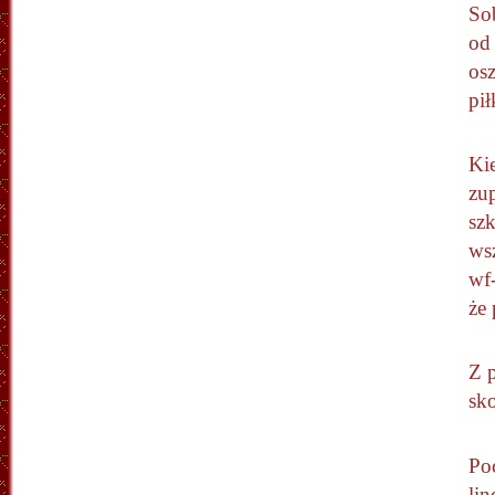
So
od
osz
pił
Ki
zu
sz
wsz
wf
że
Z 
sko
Po
li