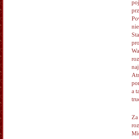
po
pr
Po
ni
St
pr
War
ro
naj
At
po
a 
tr
Za 
ro
Mi