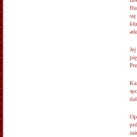
Ha
si
klu
atl
Jej
pię
Pre
Każ
spo
da
Op
pró
zai