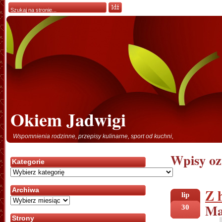
Okiem Jadwigi
Wspomnienia rodzinne, przepisy kulinarne, sport od kuchni,
Wpisy oz
Kategorie
Kategorie
Z 
Archiwa
lip
Archiwa
Ma
30
Strony