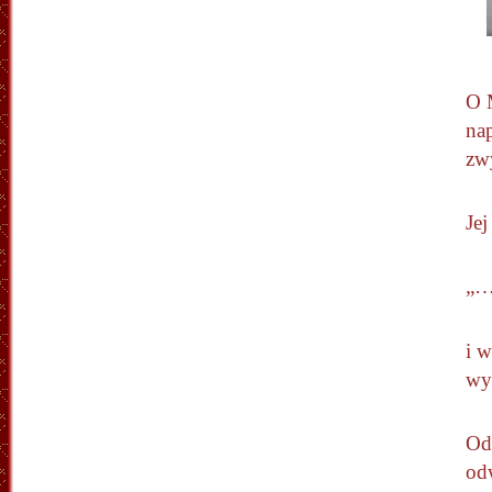
O 
nap
zw
Jej
„… 
i w
wyb
Od 
odw