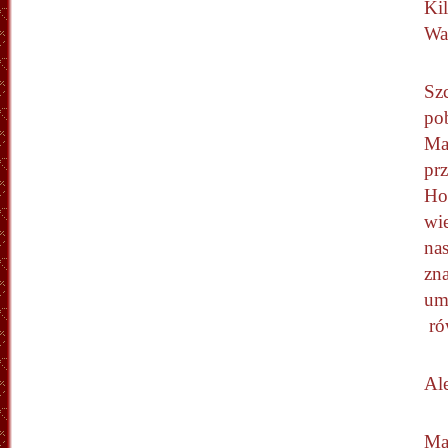
Ki
Wa
Sz
po
Mar
pr
Ho
wi
nas
zna
umi
ró
Al
Ma