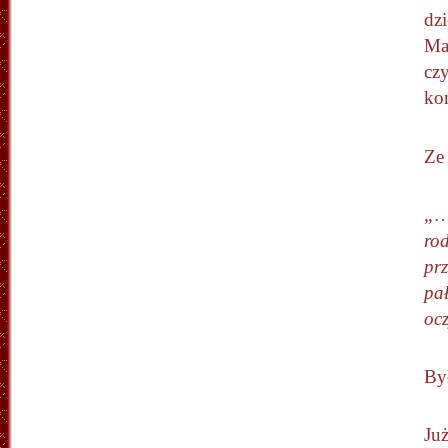
dz
Ma
czy
koń
Ze
„…
rod
pr
pał
oc
By
Ju