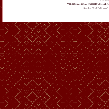
Walidacja
,
Walidacja
,
XHTML
CSS
XFN
Szablon "Red Delicious"
Content Protected