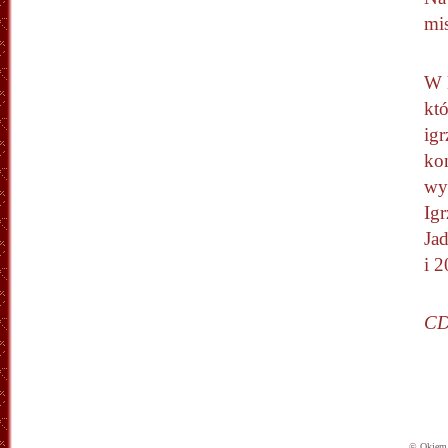
mis
W l
któ
igr
koń
wy
Igr
Jad
i 
CD
© Okiem 