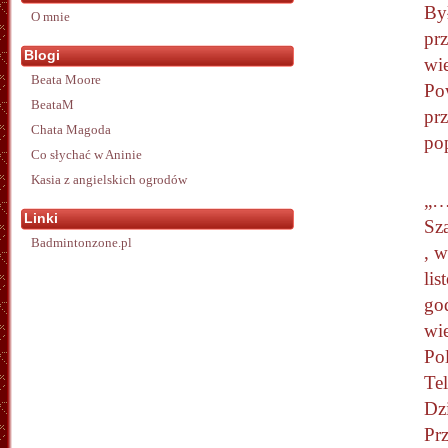
By
O mnie
prz
Blogi
wi
Beata Moore
Po
BeataM
pr
Chata Magoda
po
Co słychać w Aninie
Kasia z angielskich ogrodów
„…
Linki
Sz
Badmintonzone.pl
, w
lis
go
wi
Pol
Tel
Dz
Pr