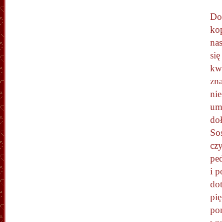
Do 
kop
na
się
kwi
zna
nie
um
do
So
cz
pe
i 
do
pię
po