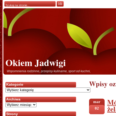
Okiem Jadwigi
Wspomnienia rodzinne, przepisy kulinarne, sport od kuchni,
Wpisy oz
Kategorie
Kategorie
Mó
Archiwa
mar
Archiwa
że
02
Strony