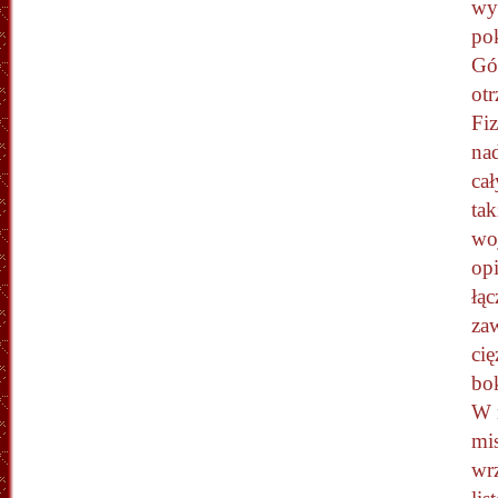
wy
po
Gó
ot
Fi
na
ca
tak
wo
op
łą
za
ci
bo
W 
mi
wrz