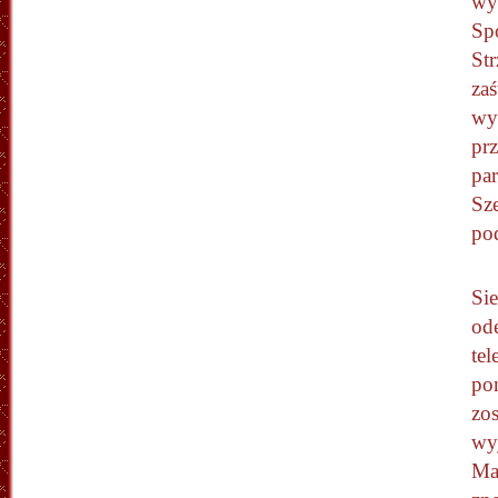
wy
Spo
St
zaś
wy
prz
pa
Sz
po
Sie
od
tel
po
zos
wyj
Mar