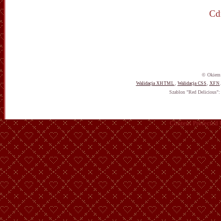
Cd
© Okiem 
Walidacja
,
Walidacja
,
XHTML
CSS
XFN
Szablon "Red Delicious"
Content Protected