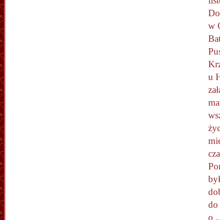
li
Do
w 
Ba
Pu
Krz
u 
za
ma
ws
ży
mi
cz
Po
by
do
do
o „