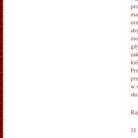
pr
ma
ur
ab
mo
gd
zak
któ
Pr
prz
w 
słu
Ra
11 