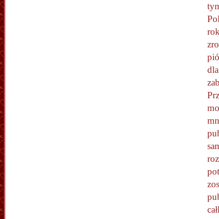
tym
Po
ro
zr
pió
dla
za
Pr
moj
mn
pu
sam
ro
pot
zos
pub
ca