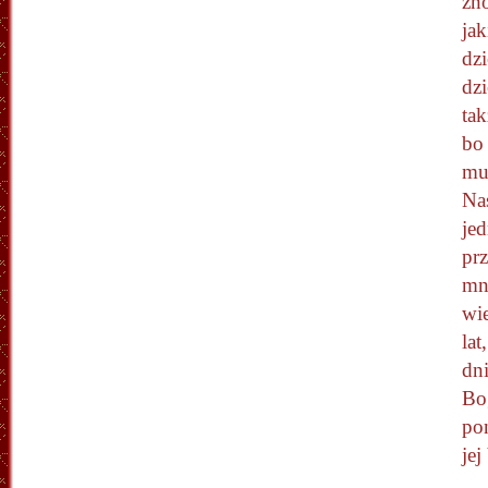
zn
jak
dz
dzi
ta
bo 
mus
Na
jed
prz
mni
wie
lat
dni
Bo
po
jej