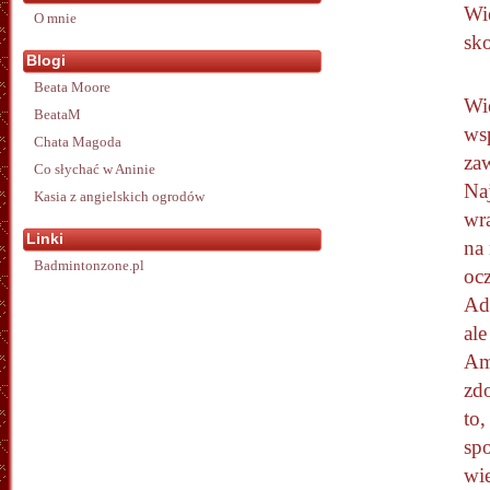
Wi
O mnie
sk
Blogi
Beata Moore
Wi
BeataM
wsp
Chata Magoda
za
Co słychać w Aninie
Na
Kasia z angielskich ogrodów
wra
Linki
na
Badmintonzone.pl
oc
Ad
al
Am
zdo
to,
spo
wi