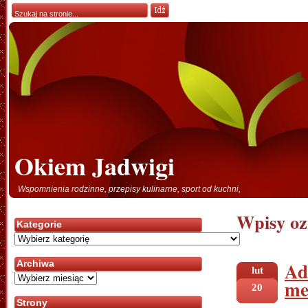
Okiem Jadwigi
Wspomnienia rodzinne, przepisy kulinarne, sport od kuchni,
Wpisy oz
Kategorie
Kategorie
Ad
Archiwa
lut
Archiwa
me
20
Strony