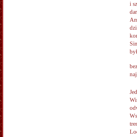
i 
da
Am
dzi
ko
Si
by
be
naj
Je
Wis
od
Ws
tr
Lo