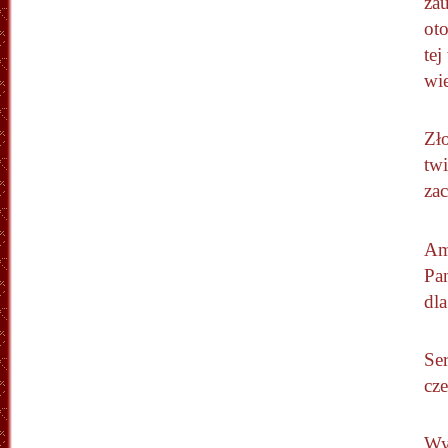
zau
ot
tej
wie
Zło
twi
zac
Am
Pan
dla
Ser
cz
Wy