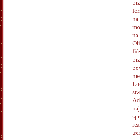
pr
fo
na
mo
na 
Ol
fiń
prz
bo
ni
Lo
stw
Ad
na
sp
rea
tr