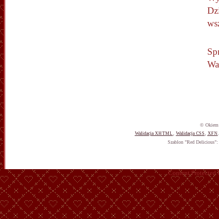
Dz
ws
Sp
Wa
© Okiem 
Walidacja
,
Walidacja
,
XHTML
CSS
XFN
Szablon "Red Delicious"
Content Protected