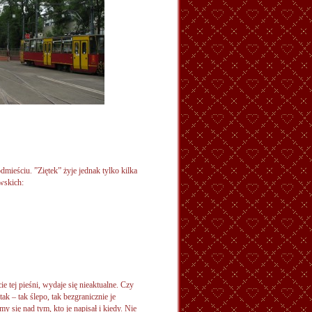
mieściu. ”Ziętek” żyje jednak tylko kilka
wskich:
ie tej pieśni, wydaje się nieaktualne. Czy
tak – tak ślepo, tak bezgranicznie je
 się nad tym, kto je napisał i kiedy. Nie