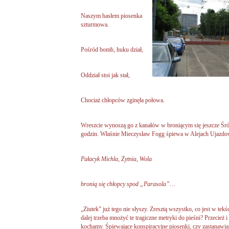
Naszym hasłem piosenka
szturmowa.
Pośród bomb, huku dział,
Oddział stoi jak stał,
Chociaż chłopców zginęła połowa.
Wreszcie wynoszą go z kanałów w broniącym się jeszcze Śród
godzin. Właśnie Mieczysław Fogg śpiewa w Alejach Ujazdo
Pałacyk Michla, Żytnia, Wola
bronią się chłopcy spod „Parasola”…
„Ziutek” już tego nie słyszy. Zresztą wszystko, co jest w tekśc
dalej trzeba mnożyć te tragiczne metryki do pieśni? Przecież i 
kochamy. Śpiewające konspiracyjne piosenki, czy zastanawiamy