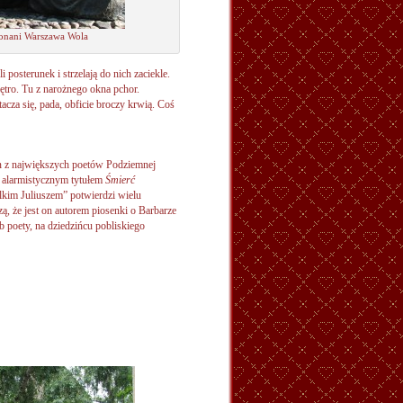
onani Warszawa Wola
posterunek i strzelają do nich zaciekle.
ętro. Tu z narożnego okna pchor.
acza się, pada, obficie broczy krwią. Coś
den z największych poetów Podziemnej
im alarmistycznym tytułem
Śmierć
elkim Juliuszem” potwierdzi wielu
, że jest on autorem piosenki o Barbarze
b poety, na dziedzińcu pobliskiego