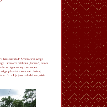
gi:
lacu Krasińskich do Śródmieścia swego
go. Pieśniarza batalionu „Parasol”, autora
bił w ciągu miesiąca karierę nie
 zastępcą dowódcy kompanii. Później
ie. Tu usiłuje jeszcze dodać wszystkim