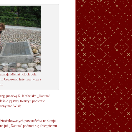
palaja Michał i ciocia Jola
ni Cegłowski leży tutaj wraz z
mi
tazję junacką K. Krahelska „Danuta”
aśnie jej rysy twarzy i popiersie
reny nad Wisłą.
dziesiątkowanych powstańców na skraju
rna już „Danuta” podnosi się i biegnie mu