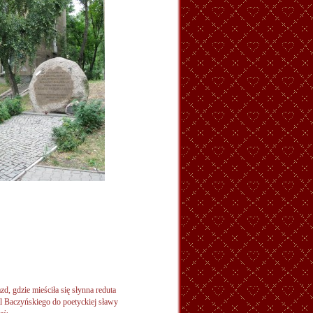
d, gdzie mieściła się słynna reduta
al Baczyńskiego do poetyckiej sławy