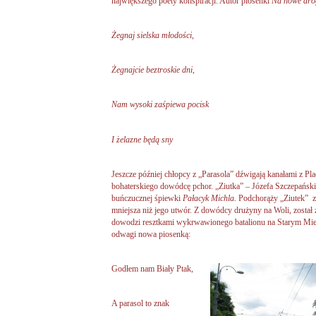
największego poety konspiracji. Autor piosenki
Na nowe dro
Żegnaj sielska młodości,
Żegnajcie beztroskie dni,
Nam wysoki zaśpiewa pocisk
I żelazne będą sny
Jeszcze później chłopcy z „Parasola” dźwigają kanałami z P
bohaterskiego dowódcę pchor. „Ziutka” – Józefa Szczepańskie
buńczucznej śpiewki
Pałacyk Michla.
Podchorąży „Ziutek” zro
mniejsza niż jego utwór. Z dowódcy drużyny na Woli, został
dowodzi resztkami wykrwawionego batalionu na Starym Mieśc
odwagi nowa piosenką:
Godłem nam Biały Ptak,
A parasol to znak