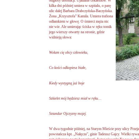
odgłosy detonacji. Ujadanie cekaemów. W
kilka dni później umiera w szpitalu, o parę
ulic dalej Barbara Drabczyńska-Baczyńska.
Żona „Krzysztofa” Kamila. Umiera trafiona
odłamkiem w głowę. O śmierci męża nic
nie wie. Ale umierając ściska w ręku tomik
jego wierszy otwarty na stronie, gdzie
widnieją słowa:
Wołam cię obcy człowieku,
Co kości odkopiesz białe,
Kiedy wystygną już boje
Szkielet mój będziesz miał w ręku…
Sztandar Ojczyzny mojej.
W dwa tygodnie później, na Starym Mieście przy ulicy Przejaz
powstańcza kpt. „Nałęcza”, ginie Tadeusz Gajcy. Wielki ryw