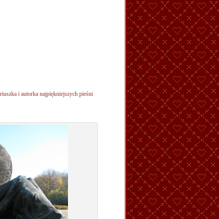
ariuszka i autorka najpiękniejszych pieśni