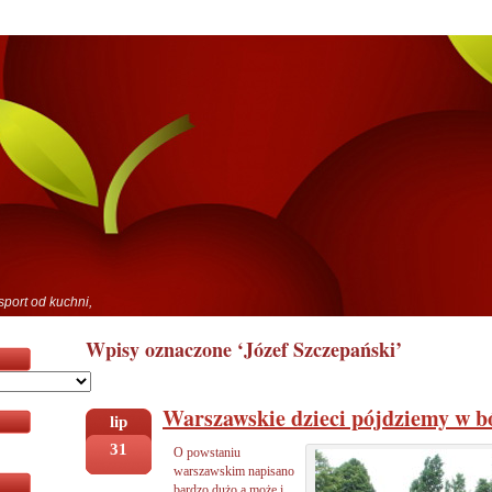
sport od kuchni,
Wpisy oznaczone ‘Józef Szczepański’
Warszawskie dzieci pójdziemy w b
lip
31
O powstaniu
warszawskim napisano
bardzo dużo a może i