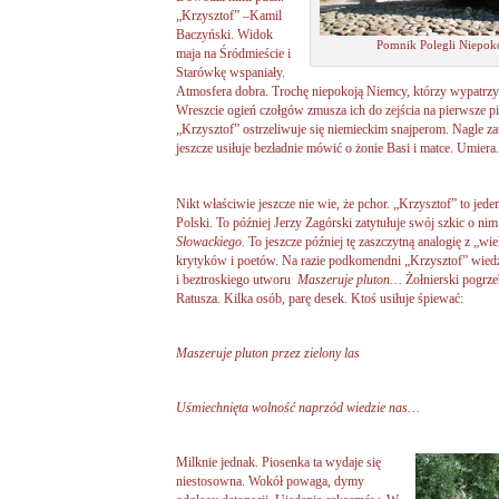
„Krzysztof” –Kamil
Baczyński. Widok
Pomnik Polegli Niepok
maja na Śródmieście i
Starówkę wspaniały.
Atmosfera dobra. Trochę niepokoją Niemcy, którzy wypatrzyli 
Wreszcie ogień czołgów zmusza ich do zejścia na pierwsze pi
„Krzysztof” ostrzeliwuje się niemieckim snajperom. Nagle zat
jeszcze usiłuje bezładnie mówić o żonie Basi i matce. Umiera.
Nikt właściwie jeszcze nie wie, że pchor. „Krzysztof” to je
Polski. To później Jerzy Zagórski zatytułuje swój szkic o n
Słowackiego.
To jeszcze później tę zaszczytną analogię z „wi
krytyków i poetów. Na razie podkomendni „Krzysztof” wiedzą
i beztroskiego utworu
Maszeruje pluton…
Żołnierski pogrze
Ratusza. Kilka osób, parę desek. Ktoś usiłuje śpiewać:
Maszeruje pluton przez zielony las
Uśmiechnięta wolność naprzód wiedzie nas…
Milknie jednak. Piosenka ta wydaje się
niestosowna. Wokół powaga, dymy