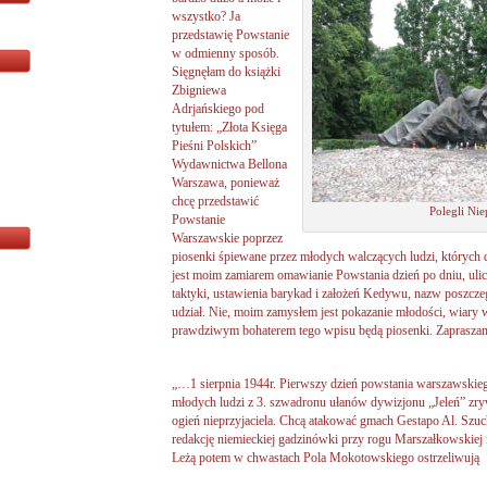
wszystko? Ja
przedstawię Powstanie
w odmienny sposób.
Sięgnęłam do książki
Zbigniewa
Adrjańskiego pod
tytułem: „Złota Księga
Pieśni Polskich”
Wydawnictwa Bellona
Warszawa, ponieważ
chcę przedstawić
Polegli Ni
Powstanie
Warszawskie poprzez
piosenki śpiewane przez młodych walczących ludzi, których 
jest moim zamiarem omawianie Powstania dzień po dniu, ulic
taktyki, ustawienia barykad i założeń Kedywu, nazw poszcz
udział. Nie, moim zamysłem jest pokazanie młodości, wiary w
prawdziwym bohaterem tego wpisu będą piosenki. Zaprasza
„…1 sierpnia 1944r. Pierwszy dzień powstania warszawskiego
młodych ludzi z 3. szwadronu ułanów dywizjonu „Jeleń” zryw
ogień nieprzyjaciela. Chcą atakować gmach Gestapo Al. Szuch
redakcję niemieckiej gadzinówki przy rogu Marszałkowskiej i
Leżą potem w chwastach Pola Mokotowskiego ostrzeliwują