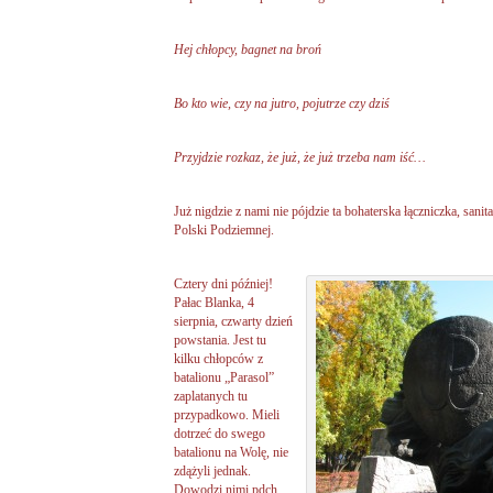
Hej chłopcy, bagnet na broń
Bo kto wie, czy na jutro, pojutrze czy dziś
Przyjdzie rozkaz, że już, że już trzeba nam iść…
Już nigdzie z nami nie pójdzie ta bohaterska łączniczka, sanit
Polski Podziemnej.
Cztery dni później!
Pałac Blanka, 4
sierpnia, czwarty dzień
powstania. Jest tu
kilku chłopców z
batalionu „Parasol”
zaplatanych tu
przypadkowo. Mieli
dotrzeć do swego
batalionu na Wolę, nie
zdążyli jednak.
Dowodzi nimi pdch.