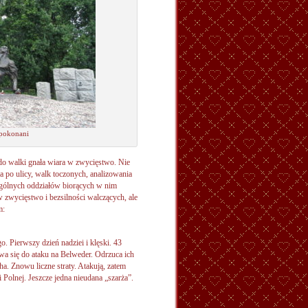
epokonani
do walki gnała wiara w zwycięstwo. Nie
a po ulicy, walk toczonych, analizowania
ególnych oddziałów biorących w nim
 zwycięstwo i bezsilności walczących, ale
m:
. Pierwszy dzień nadziei i klęski. 43
a się do ataku na Belweder. Odrzuca ich
a. Znowu liczne straty. Atakują, zatem
 Polnej. Jeszcze jedna nieudana „szarża”.