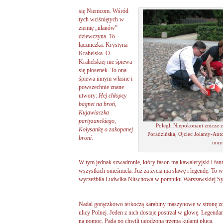
się Niemcom. Wśród
tych wciśniętych w
ziemię „ułanów”
dziewczyna. To
łączniczka. Krystyna
Krahelska. O
Krahelskiej nie śpiewa
się piosenek. To ona
śpiewa innym własne i
powszechnie znane
utwory:
Hej chłopcy
bagnet na broń,
Kujawiaczka
partyzanckiego,
Polegli Niepokonani znicze za
Kołysankę o zakopanej
Poradzińska, Ojciec Jolanty-Anto
broni.
inny
W tym jednak szwadronie, który fason ma kawaleryjski i fan
wszystkich onieśmiela. Już za życia ma sławę i legendę. To wł
wyrzeźbiła Ludwika Nitschowa w pomniku Warszawskiej Sy
Nadal gorączkowo terkoczą karabiny maszynowe w stronę z
ulicy Polnej. Jeden z nich dostaje postrzał w głowę. Legenda
na pomoc. Pada po chwili ugodzona trzema kulami płuca.