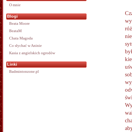
O mnie
Cz
Blogi
wy
Beata Moore
ró
BeataM
ni
Chata Magoda
syt
Co słychać w Aninie
był
Kasia z angielskich ogrodów
kie
Linki
uś
Badmintonzone.pl
sob
wy
odw
świ
Wy
wa
cha
ab