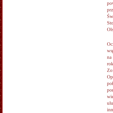
pow
prz
Św
St
Ols
Oc
ws
na
rok
Zo
Opa
poł
po
wie
ulu
in