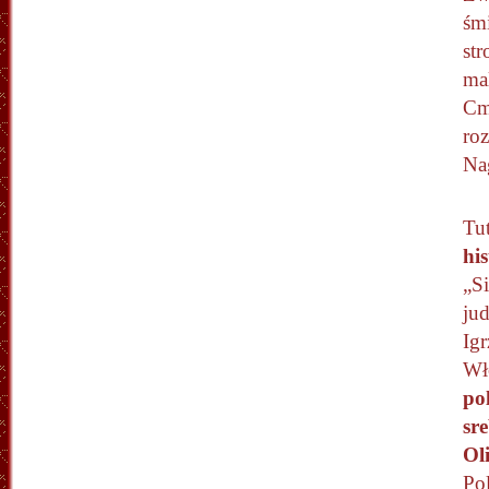
śm
str
ma
Cme
roz
Na
Tu
his
„S
ju
Ig
Wł
po
sr
Ol
Po