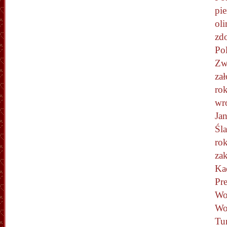
pi
oli
zd
Pol
Zw
za
ro
wr
Ja
Śl
ro
za
Kad
Pr
Wo
Wo
Tu