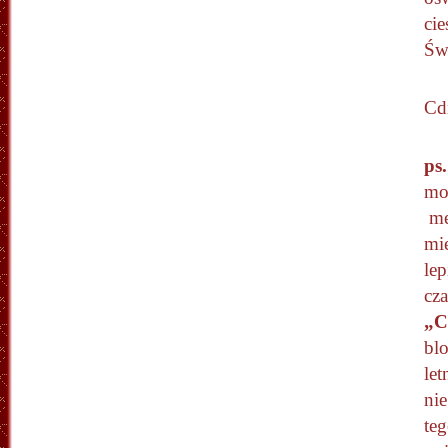
cie
Św
Cd
ps.
mo
met
mie
lep
cz
„C
blo
let
nie
teg