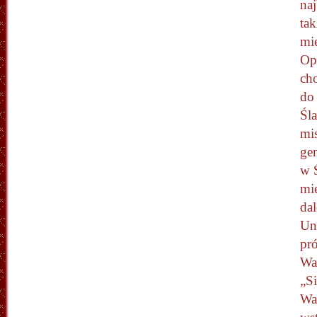
na
ta
mi
Opa
cho
do 
Śl
mis
gen
w 
mi
dal
Un
pr
Wa
„S
War