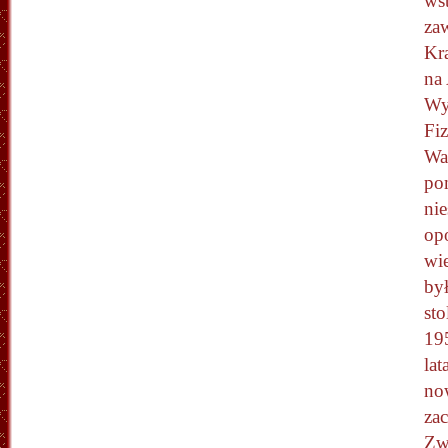
wst
za
Kra
na
Wy
Fi
Wa
po
nie
op
wi
był
sto
19
lat
now
zac
Zwi