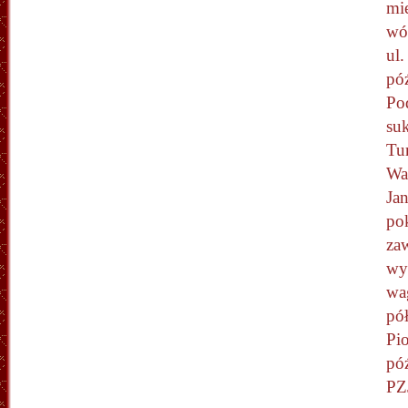
mie
wó
ul.
póź
Po
suk
Tu
Wa
Jan
po
za
wy
wa
pół
Pio
pó
PZ