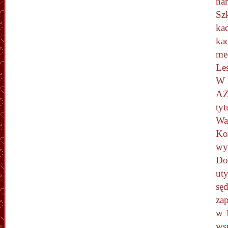
na
Sz
ka
ka
me
Le
W 
AZ
ty
Wa
Ko
wy
Dob
ut
sę
za
w 1
ws