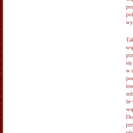
pr
po
wy
Tak
ws
pr
się
w c
po
tr
so
że 
ws
Do
prz
ośw