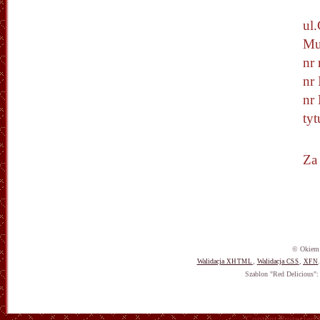
ul
Mu
nr
nr
nr
tyt
Za 
© Okiem 
Walidacja
,
Walidacja
,
XHTML
CSS
XFN
Szablon "Red Delicious"
Content Protected