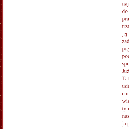
naj
do
pra
trz
je
za
pi
po
sp
Ju
Ta
uda
cor
wię
tym
nas
ja