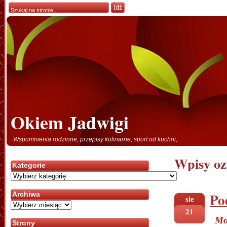
Okiem Jadwigi
Wspomnienia rodzinne, przepisy kulinarne, sport od kuchni,
Wpisy oz
Kategorie
Kategorie
Po
Archiwa
sie
Archiwa
21
Mo
Strony