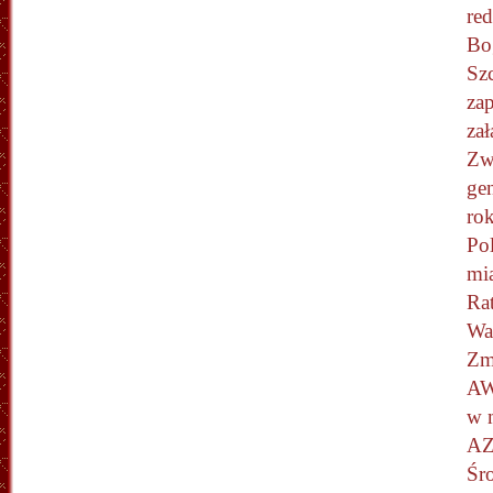
re
Bo
Sz
za
zał
Zw
ge
ro
Po
mi
Ra
Wa
Zm
AW
w 
AZ
Śr