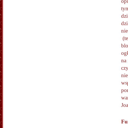
op
ty
dz
dzi
ni
(t
blo
ogł
na
czy
nie
wsp
pom
war
Jo
Fu