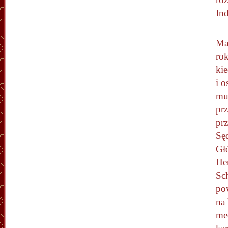
Ind
Ma
ro
ki
i o
mu
pr
prz
Sę
Gł
He
Sch
po
na 
me