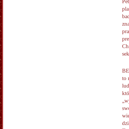
Pe
pl
ba
zna
pr
pr
Ch
se
BE
to
lud
kt
„w
sw
wie
dzi