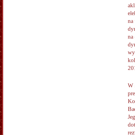
ak
el
na
dy
na
dy
wy
ko
20
W 
pre
Ko
Ba
Je
do
re