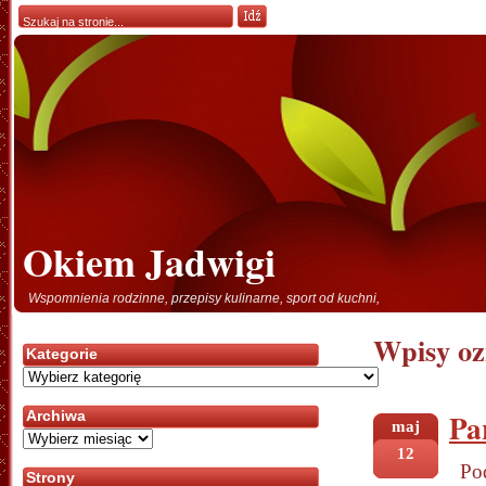
Okiem Jadwigi
Wspomnienia rodzinne, przepisy kulinarne, sport od kuchni,
Wpisy oz
Kategorie
Kategorie
Pa
Archiwa
maj
Archiwa
12
Po
Strony