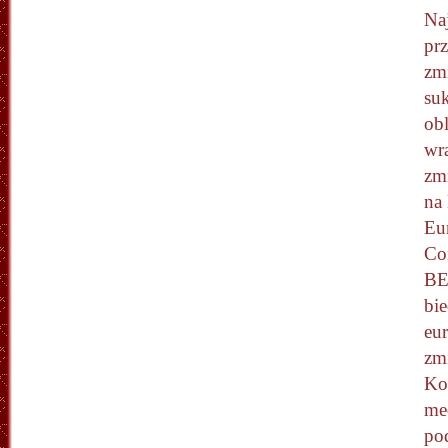
Naj
prz
zmi
su
ob
wr
zm
na
Eu
Co
BE
bie
eur
zm
Ko
med
pod