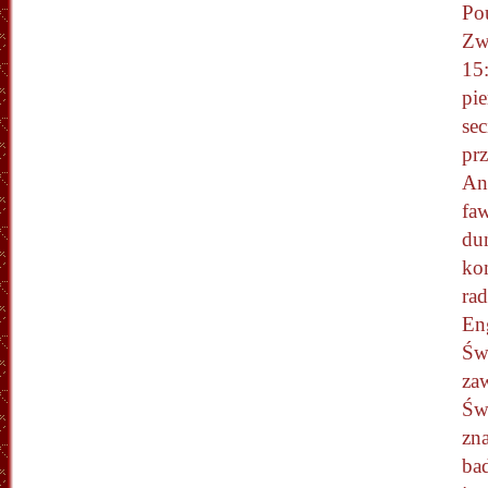
Pou
Zw
15
pi
sec
pr
An
fa
du
ko
ra
Eng
Św
za
Świ
zna
ba