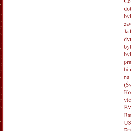
Co
do
był
za
Ja
dy
by
by
pr
bi
na
(Ś
Kor
vic
BW
Ra
US
Fr