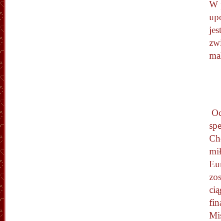
W 
up
je
zw
mal
Oc
sp
Ch
mi
Eu
zos
ci
fin
Mi