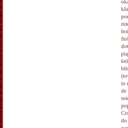
oka
kli
pon
mie
bo
fio
dot
pią
kt
bl
(t
to 
de 
mie
pop
Cr
do
na