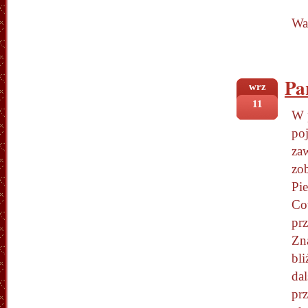
Wa
Pa
wrz
11
W 
po
za
zo
Pie
Co
pr
Zn
bli
da
pr