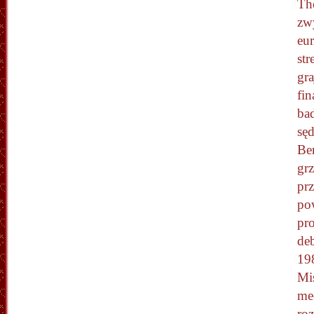
Th
zwy
eu
str
gra
fin
bad
sęd
Be
grz
prz
po
pr
deb
19
Mis
me
ro