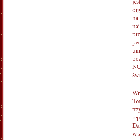
jes
org
na 
naj
prz
per
um
po
NO
św
Wr
To
trz
re
Dan
w 