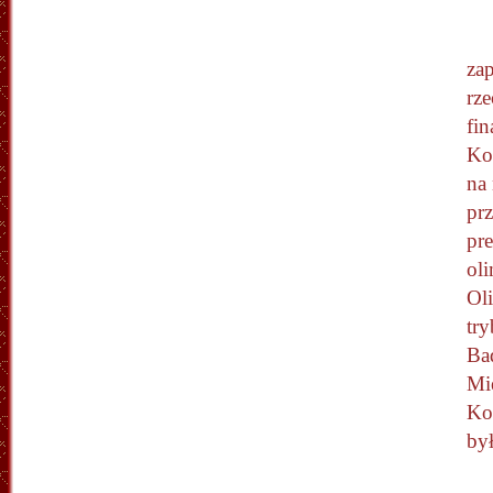
za
rze
fi
Ko
na
pr
pr
oli
Ol
try
Ba
Mi
Ko
był