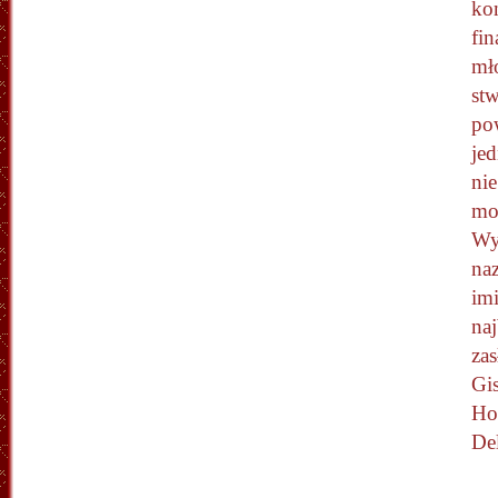
kon
fin
mł
stw
po
jed
ni
mo
Wy
naz
imi
naj
za
Gis
Ho
De