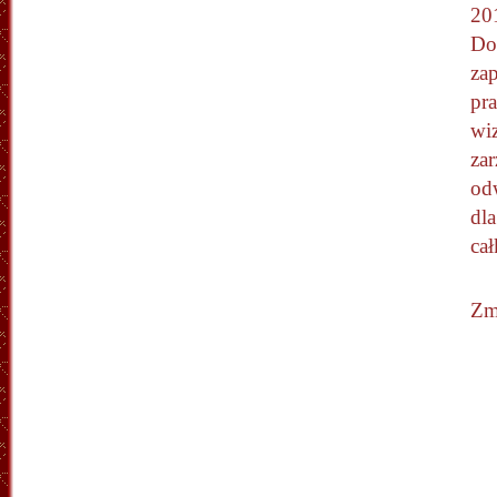
20
Do
za
pr
wiz
za
odw
dla
cał
Zm