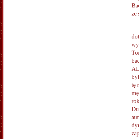
Ba
ze
do
wyb
To
ba
AL
by
tę
mę
ro
Du
aut
dy
zap