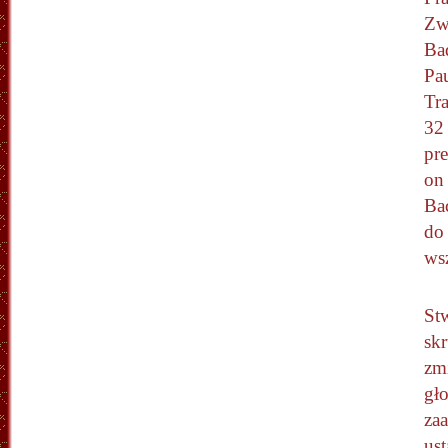
Zw
Ba
Pa
Tra
32
pr
on
Ba
do
ws
St
skr
zm
gł
za
us