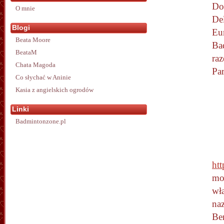
Do
O mnie
De
Blogi
Eur
Beata Moore
Ba
BeataM
ra
Chata Magoda
Pa
Co słychać w Aninie
Kasia z angielskich ogrodów
Linki
Badmintonzone.pl
ht
mo
wł
na
Ber