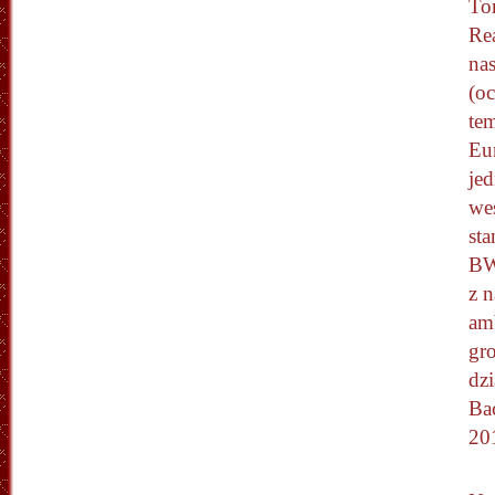
To
Rea
nas
(oc
te
Eu
je
we
sta
BW
z 
amb
gr
dz
Ba
20