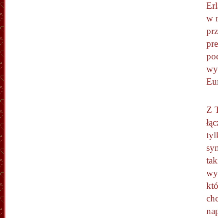
Er
w n
pr
pr
po
wy
Eu
Z 
łąc
tyl
sym
tak
wy
kt
ch
nap