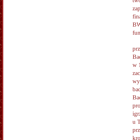
tw
zap
fi
BW
fu
pr
Ba
w 
zac
wyk
ba
Ba
pr
igr
u 
pr
kr