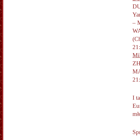
DU
Ya
– 
WA
(C
21:
Mi
ZH
MA
21:
I t
Eu
mło
Sp