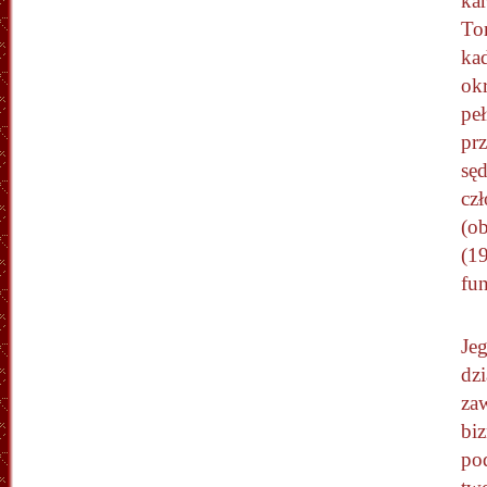
ka
Tom
ka
ok
peł
prz
sę
cz
(ob
(1
fu
Je
dzi
za
biz
po