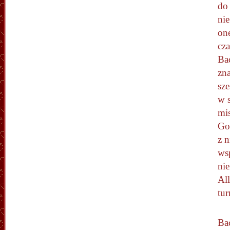
do 
nie
one
cz
Bac
zn
sze
w 
mi
Go 
z 
wsp
ni
Al
tur
Ba