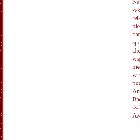
Na
za
rel
pi
pa
sp
ch
ws
nie
w 
po
An
Ba
św
Aw