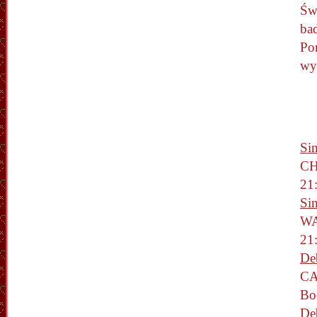
Św
ba
Po
wy
Si
CH
21:
Sin
WA
21:
De
CA
Bo
De