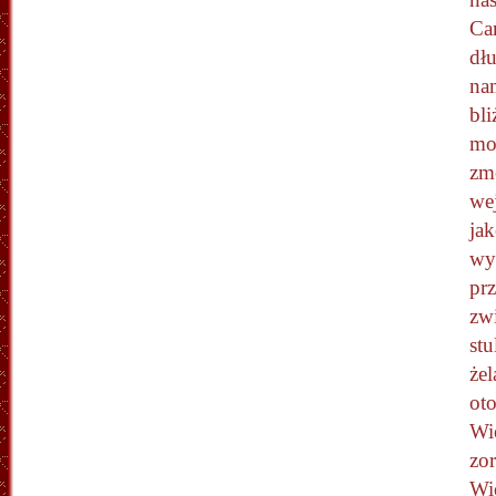
Ca
dłu
na
bli
moj
zm
we
ja
wys
prz
zw
stu
żel
oto
Wi
zor
Wi