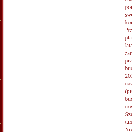
po
swo
ko
Pr
pla
lat
za
pr
bu
201
na
(p
bu
no
Sz
tu
No