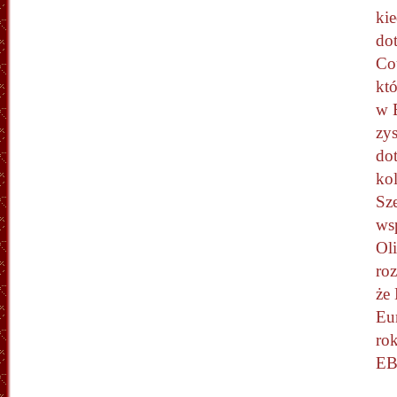
ki
do
Co
któ
w 
zy
do
ko
Sz
ws
Ol
ro
że
Eu
ro
EB