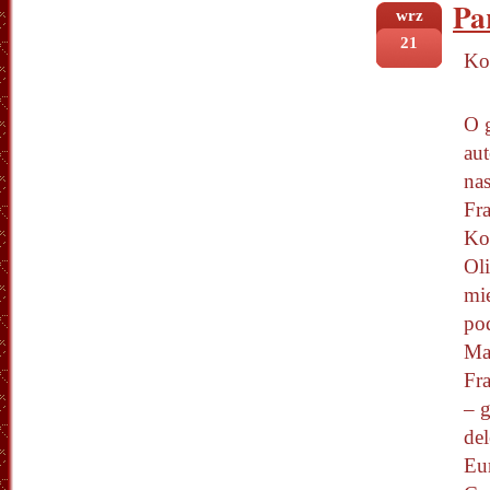
Pa
wrz
21
Ko
O 
aut
nas
Fr
Ko
Ol
mie
po
Ma
Fra
– 
de
Eu