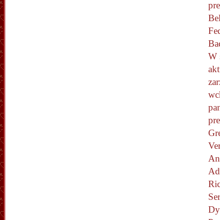
pre
Bel
Fed
Ba
W 
ak
za
wc
pa
pr
Gr
Ve
An
Ad
Ri
Se
Dy