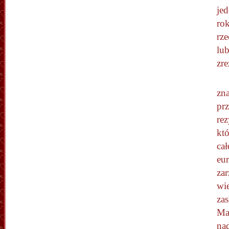
je
rok
rz
lu
zre
zn
prz
rez
któ
ca
eu
zar
wi
za
M
nad